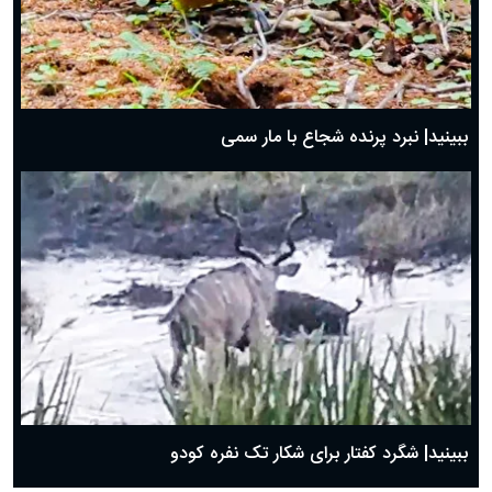
ببینید| نبرد پرنده شجاع با مار سمی
ببینید| شگرد کفتار برای شکار تک نفره کودو