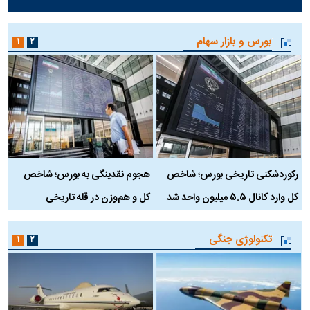
بورس و بازار سهام
۱
۲
رکوردشکنی تاریخی بورس؛ شاخص
هجوم نقدینگی به بورس؛ شاخص
ب
کل وارد کانال ۵.۵ میلیون واحد شد
کل و هم‌وزن در قله تاریخی
تکنولوژی جنگی
۱
۲