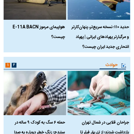
حدید ۱۱۰؛ نسخه سریع‌تر، پنهان‌کارتر
هواپیمای مرموز E-11A BACN
ف
و مرگبارتر پهپادهای ایرانی | پهپاد
چیست؟
م
انتحاری جدید ایران چیست؟
حوادث
۱
۲
جراحان قلابی در شمال تهران
حمله ۶ سگ به کودک ۹ ساله در
بازداشت شدند؛ از تزریق فیلر تا
سنندج؛ زنگ خطر دوباره به صدا
ن