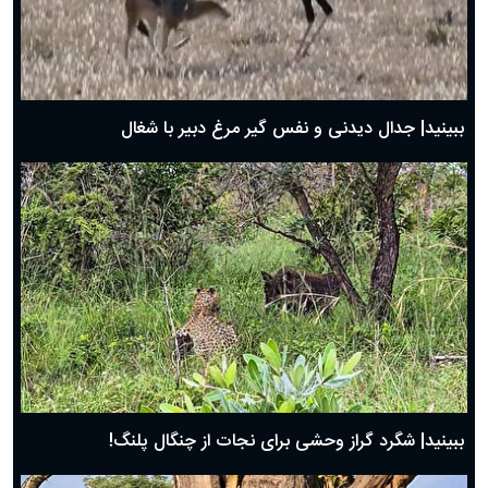
دعای روز اول ماه مبارک رمضان، ۳۰ بهمن ۱۴۰۴
حضرت زینب(س) چگونه از دنیا رفت؟
بهترین پیامک تبریک روز پدر ۱۴۰۴؛ جملات زیبا و صمیمانه
روز پدر ۱۴۰۴ چه روزی است؟
ببینید| جدال دیدنی و نفس گیر مرغ دبیر با شغال
ببینید| شگرد گراز وحشی برای نجات از چنگال پلنگ!