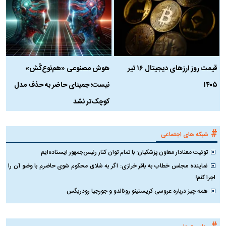
قیمت روز ارز‌های دیجیتال ۱۶ تیر
هوش مصنوعی «هم‌نوع‌کُش»
چ
۱۴۰۵
نیست؛ جمینای حاضر به حذف مدل
ک
کوچک‌تر نشد
#
شبکه های اجتماعی
توئیت معنادار معاون پزشکیان: با تمام توان کنار رئیس‌جمهور ایستاده‌ایم
نماینده مجلس خطاب به باقر خرازی: اگر به شلاق محکوم شوی حاضرم با وضو آن را
اجرا کنم!
همه چیز درباره عروسی کریستینو رونالدو و جورجیا رودریگس