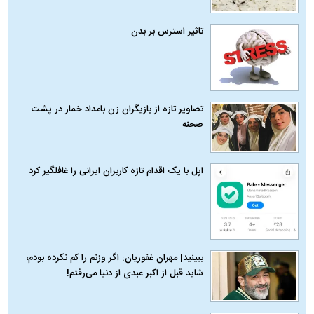
تاثیر استرس بر بدن
تصاویر تازه از بازیگران زن بامداد خمار در پشت
صحنه
اپل با یک اقدام تازه کاربران ایرانی را غافلگیر کرد
ببینید| مهران غفوریان: اگر وزنم را کم نکرده بودم،
شاید قبل از اکبر عبدی از دنیا می‌رفتم!