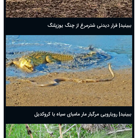
ببینید| فرار دیدنی شترمرغ از چنگ یوزپلنگ
ببینید| رویارویی مرگبار مار مامبای سیاه با کروکدیل