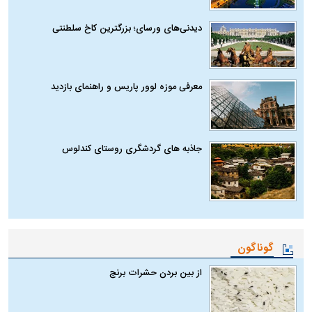
دیدنی‌های ورسای؛ بزرگترین کاخ سلطنتی
معرفی موزه لوور پاریس و راهنمای بازدید
جاذبه های گردشگری روستای کندلوس
گوناگون
از بین بردن حشرات برنج