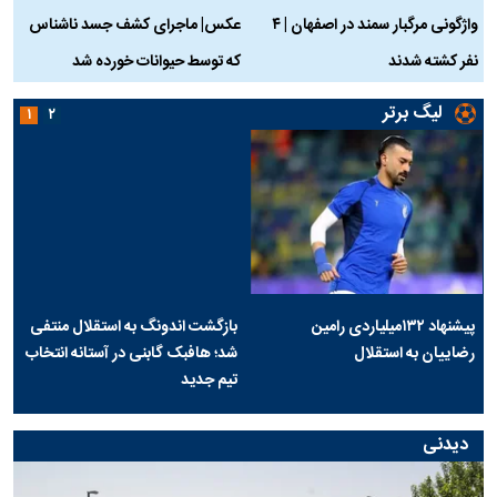
واژگونی مرگبار سمند در اصفهان | ۴
عکس| ماجرای کشف جسد ناشناس
نفر کشته شدند
که توسط حیوانات خورده شد
گ
لیگ برتر
۱
۲
پیشنهاد ۱۳۲میلیاردی رامین
بازگشت اندونگ به استقلال منتفی
رضاییان به استقلال
شد؛ هافبک گابنی در آستانه انتخاب
تیم جدید
دیدنی