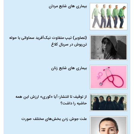
بیماری‌ های شایع مردان
(تصاویر) تیپ متفاوت نیک‌آفرید سماواتی با حوله
تن‌پوش در سریال کلاغ
بیماری‌ های شایع زنان
از توقیف تا انتشار؛ آیا «کوری» ارزش این همه
حاشیه را داشت؟
علت جوش زدن بخش‌های مختلف صورت