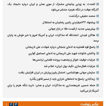
الحدث: به زودی بیانیه‌ای مشترک از سوی عمان و ایران درباره «ایجاد یک
گذرگاه موقت در تنگه هرمز» منتشر می‌شود
محمد حقیقی درگذشت
پیشنهاد ۱۳۲میلیاردی رامین رضاییان به استقلال
پیش‌بینی جدید از قیمت طلا در بازار جهانی
هاکان فیدان: انشاءالله که مذاکرات ایران و آمریکا امروز با خبر خوش به پایان
برسد
پاسخ قوه قضاییه به ادعای جنجالی درباره شهادت علی لاریجانی
واکنش خانواده شهید علی لاریجانی به ادعای اسماعیل کوثری
جزئیات توقیف اموال و وضعیت پرونده قضایی تراستی‌ها
جزئیات فعال‌سازی «کیف پول ایران» اعلام شد
سازمان جهانی هواشناسی: احتمال پاییز پربارش در ایران افزایش یافت
زیدآبادی: پاسخ به ادعا‌های خرازی باید از مسیر قانون بگذرد
حمله حسین شریعتمداری به مذاکرات ایران و عمان: دارید تنگه هرمز را برای
آمریکا باز می‌کنید
عکس‌نوشت
۱
۲
۳