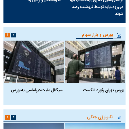
تراستی‌هایی که پول به حساب آنها
که واشنگتن را زمین زد
می‌رود، باید توسط فروشنده رصد
شوند
بورس و بازار سهام
۱
۲
بورس تهران رکورد شکست
سیگنال مثبت دیپلماسی به بورس
ب
تکنولوژی جنگی
۱
۲