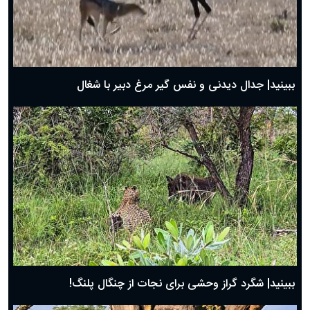
دعای روز دوم ماه مبارک رمضان ۱ اسفند ماه ۱۴۰۴
دعای روز اول ماه مبارک رمضان، ۳۰ بهمن ۱۴۰۴
حضرت زینب(س) چگونه از دنیا رفت؟
بهترین پیامک تبریک روز پدر ۱۴۰۴؛ جملات زیبا و صمیمانه
روز پدر ۱۴۰۴ چه روزی است؟
ببینید| جدال دیدنی و نفس گیر مرغ دبیر با شغال
ببینید| شگرد گراز وحشی برای نجات از چنگال پلنگ!