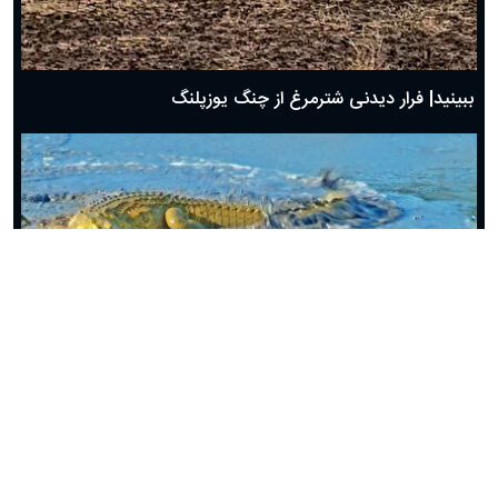
ببینید| فرار دیدنی شترمرغ از چنگ یوزپلنگ
ببینید| رویارویی مرگبار مار مامبای سیاه با کروکدیل