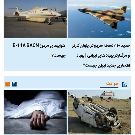
حدید ۱۱۰؛ نسخه سریع‌تر، پنهان‌کارتر
هواپیمای مرموز E-11A BACN
ف
و مرگبارتر پهپادهای ایرانی | پهپاد
چیست؟
م
انتحاری جدید ایران چیست؟
حوادث
۱
۲