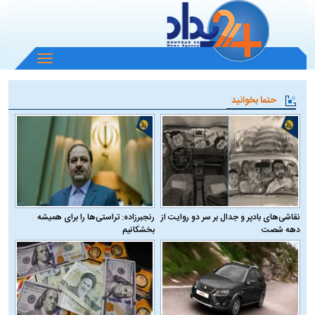
باز
و
بسته
حتما بخوانید
کردن
منو
نقاشی‌های بادپر و جدال بر سر دو روایت از
رنجبرزاده: تراستی‌ها را برای همیشه
دهه شصت
بخشکانیم