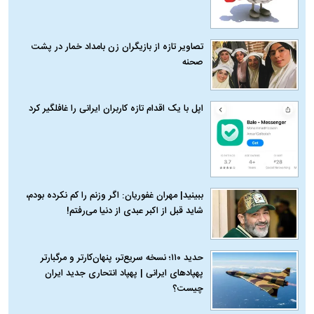
تصاویر تازه از بازیگران زن بامداد خمار در پشت
صحنه
اپل با یک اقدام تازه کاربران ایرانی را غافلگیر کرد
ببینید| مهران غفوریان: اگر وزنم را کم نکرده بودم،
شاید قبل از اکبر عبدی از دنیا می‌رفتم!
حدید ۱۱۰؛ نسخه سریع‌تر، پنهان‌کارتر و مرگبارتر
پهپادهای ایرانی | پهپاد انتحاری جدید ایران
چیست؟