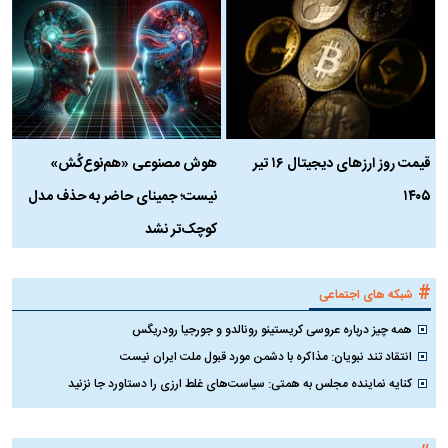
قیمت روز ارز‌های دیجیتال ۱۶ تیر
هوش مصنوعی «هم‌نوع‌کُش»
چ
۱۴۰۵
نیست؛ جمینای حاضر به حذف مدل
ک
کوچک‌تر نشد
#
شبکه های اجتماعی
همه چیز درباره عروسی کریستینو رونالدو و جورجیا رودریگس
انتقاد تند نبویان: مذاکره با دشمن مورد قبول ملت ایران نیست
کنایه نماینده مجلس به همتی: سیاست‌های غلط ارزی را دستاورد جا نزنید