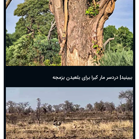
ببینید| دردسر مار کبرا برای بلعیدن بزمجه