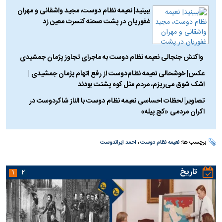
ببینید| نعیمه نظام دوست، مجید واشقانی و مهران
غفوریان در پشت صحنه کنسرت معین زد
واکنش جنجالی نعیمه نظام دوست به ماجرای تجاوز پژمان جمشیدی
عکس| خوشحالی نعیمه نظام‌دوست از رفع اتهام پژمان جمشیدی |
اشک شوق می‌ریزم، مردم مثل کوه پشتت بودند
تصاویر| لحظات احساسی نعیمه نظام دوست با الناز شاکردوست در
اکران مردمی «کج پیله»
برچسب ها:
نعیمه نظام دوست
،
احمد ایراندوست
تاریخ
۱
۲