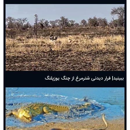
ببینید| فرار دیدنی شترمرغ از چنگ یوزپلنگ