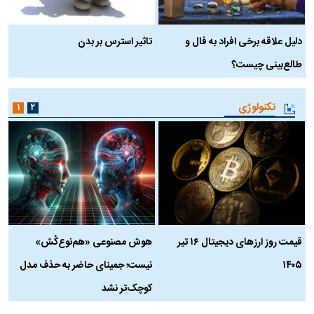
دلیل علاقه برخی افراد به فال و
تاثیر استرس بر بدن
ع
طالع‌بینی چیست؟
آ
تکنولوژی
۱
۲
قیمت روز ارز‌های دیجیتال ۱۶ تیر
هوش مصنوعی «هم‌نوع‌کُش»
چ
۱۴۰۵
نیست؛ جمینای حاضر به حذف مدل
ک
کوچک‌تر نشد