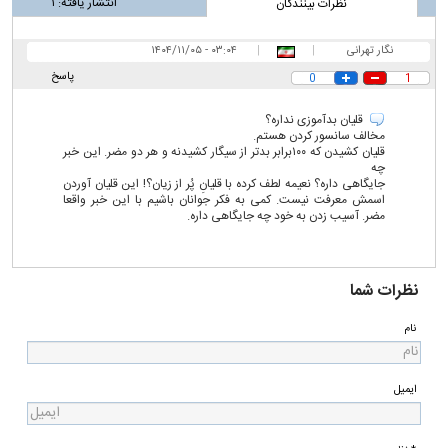
انتشار یافته:
۱
نظرات بینندگان
نگار تهرانی
|
|
۰۳:۰۴ - ۱۴۰۴/۱۱/۰۵
پاسخ
0
1
قلیان بدآموزی نداره؟
مخالف سانسور کردن هستم.
قلیان کشیدن که ۱۰۰برابر بدتر از سیگار کشیدنه و هر دو مضر. این خبر
چه
جایگاهی داره؟ نعیمه لطف کرده با قلیانِ پُر از زیان؟! این قلیان آوردن
اسمش معرفت نیست. کمی به فکر جوانان باشیم با این خبر واقعا
مضر. آسیب زدن به خود چه جایگاهی داره‌.
نظرات شما
نام
ایمیل