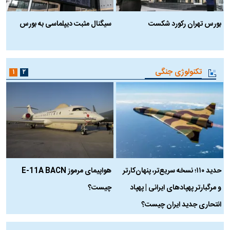
بورس تهران رکورد شکست
سیگنال مثبت دیپلماسی به بورس
ب
تکنولوژی جنگی
۱
۲
حدید ۱۱۰؛ نسخه سریع‌تر، پنهان‌کارتر
هواپیمای مرموز E-11A BACN
ف
و مرگبارتر پهپادهای ایرانی | پهپاد
چیست؟
م
انتحاری جدید ایران چیست؟