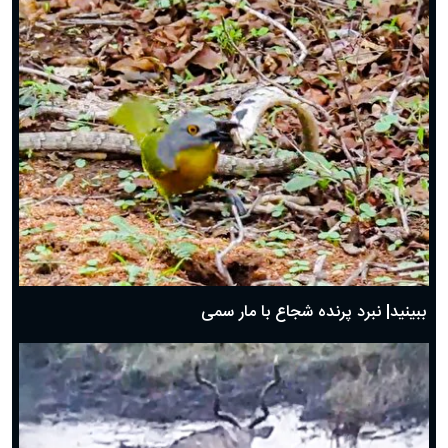
ببینید| نبرد پرنده شجاع با مار سمی