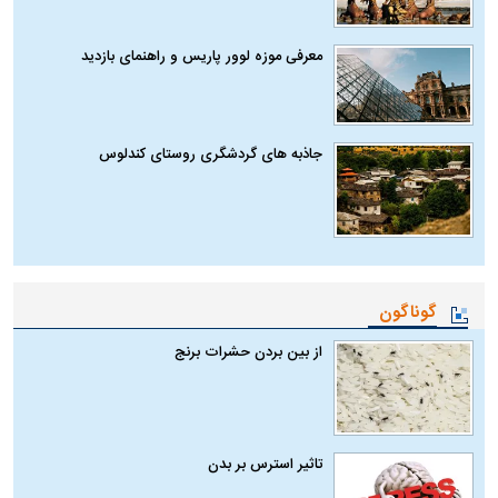
معرفی موزه لوور پاریس و راهنمای بازدید
جاذبه های گردشگری روستای کندلوس
گوناگون
از بین بردن حشرات برنج
تاثیر استرس بر بدن