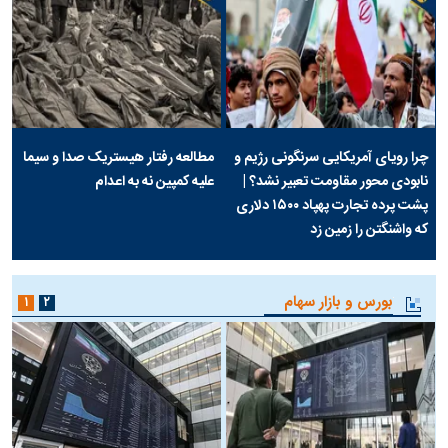
چرا رویای آمریکایی سرنگونی رژیم و
مطالعه رفتار هیستریک صدا و سیما
نابودی محور مقاومت تعبیر نشد؟ |
علیه کمپین نه به اعدام
پشت پرده تجارت پهپاد‌ ۱۵۰۰ دلاری
که واشنگتن را زمین زد
بورس و بازار سهام
۱
۲