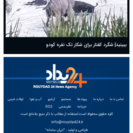
ببینید| شگرد کفتار برای شکار تک نفره کودو
تماس با ما
درباره ما
پیوندها
جستجو
آرشیو
آب و هوا
اوقات شرعی
خبرنامه
نظرسنجی
RSS
کلیه حقوق محفوظ است،استفاده از مطالب با ذکر منبع بلامانع است
info@rouydad24.ir
طراحی و تولید :
"ایران سامانه"