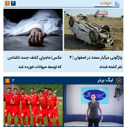
حوادث
۱
۲
واژگونی مرگبار سمند در اصفهان | ۴
عکس| ماجرای کشف جسد ناشناس
نفر کشته شدند
که توسط حیوانات خورده شد
گ
لیگ برتر
۱
۲