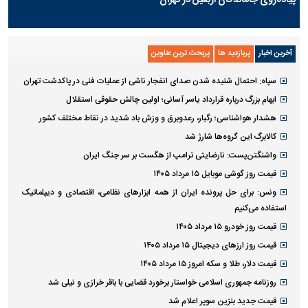
آخرین اخبار
پربازدید ها
پربحث ترین عناوین
سپاه: احتمال شنیده شدن صدای انفجار ناشی از عملیات فنی در پاکدشت تهران
ابهام بزرگ درباره قرارداد یاسر آسانی؛ اولین چالش حقوقی استقلال
هشدار هواشناسی؛ رگبار، رعدوبرق و وزش باد شدید در نقاط مختلف کشور
کالابرگ این گروه‌ها شارژ شد
واشنگتن‌پست: نارضایتی ترامپ از هگست بر سر جنگ ایران
قیمت روز گوشی موبایل ۱۵ مرداد ۱۴۰۵
ونس: برای حل پرونده ایران از همه ابزارهای نظامی، اقتصادی و دیپلماتیک
استفاده می‌کنیم
قیمت روز خودرو ۱۵ مرداد ۱۴۰۵
قیمت روز ارز‌های دیجیتال ۱۵ مرداد ۱۴۰۵
قیمت دلار، طلا و سکه امروز ۱۵ مرداد ۱۴۰۵
روزنامه جمهوری اسلامی خواستار برخورد قضایی با باقر خرازی و نیلی شد
قیمت جدید بنزین سوپر اعلام شد