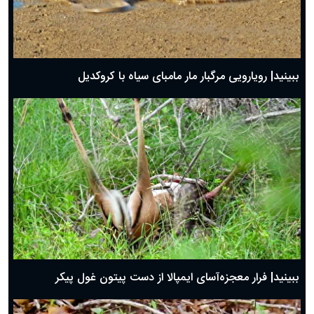
ببینید| رویارویی مرگبار مار مامبای سیاه با کروکدیل
ببینید| فرار معجزه‌آسای ایمپالا از دست پیتون غول پیکر