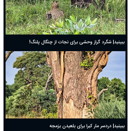
ببینید| شگرد گراز وحشی برای نجات از چنگال پلنگ!
ببینید| دردسر مار کبرا برای بلعیدن بزمجه