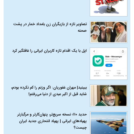
تصاویر تازه از بازیگران زن بامداد خمار در پشت
صحنه
اپل با یک اقدام تازه کاربران ایرانی را غافلگیر کرد
ببینید| مهران غفوریان: اگر وزنم را کم نکرده بودم،
شاید قبل از اکبر عبدی از دنیا می‌رفتم!
حدید ۱۱۰؛ نسخه سریع‌تر، پنهان‌کارتر و مرگبارتر
پهپادهای ایرانی | پهپاد انتحاری جدید ایران
چیست؟