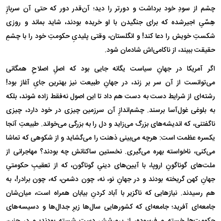
چشم از سودِ خود برداشت و دورتر را دید؛ آن‌قدر دور که حتی آن سربازِ
هِسّیِ اجیرشده که برای جنگیدن با او خریده بودند، شاید بماند و روزی
شکستِ خویش را دعا کند! و انگلستان، وقتی پلیدیِ حکومتِ خود را با چشمِ
حقیقت ببیند، از ناکامی‌اش شادمان شود.
اگر آمریکا در جهانِ سیاست یگانه جایی بود که اصلِ اصلاحِ همگانی
می‌توانست از آن سر بر زند، در جهانِ طبیعت نیز بهترین جایِ آغاز بود!
رشته‌ای از شرایط دست به دست هم داد تا این اصول نه‌فقط زاده شوند، بلکه
به بلوغی غول‌آسا برسند. چشم‌اندازِ آن سرزمین چیزی در خود دارد، چیزی
ناگفتنی، که اندیشه‌های بزرگ می‌زاید و دل را به بزرگی می‌خواند. طبیعتِ آنجا
یکسره عظمت است: هرچه می‌بینی ذهنت را می‌گشاید و از شکوهی که تماشا
می‌کنی، ناخواسته بهره می‌گیری. نخستین ساکنانش چه بودند؟ مهاجرانی از
ملت‌های گوناگونِ اروپا، با آیین‌های دینیِ گوناگون، که از تعقیبِ حکومتیِ
جهانِ کهن گریخته بودند و در جهانِ نو، نه، چون دشمن، که، چون برادر!، به
هم رسیدند. نیاز‌هایی که ناگزیر با آباد کردنِ بیابان همراه است، میان‌شان
جامعه‌ای آفرید؛ جامعه‌ای که کشور‌هایی سال‌ها زیرِ جدال‌ها و دسیسه‌های
حکومت‌ها خسته و فرسوده، از پرورشش دست شسته بودند؛ و در چنین