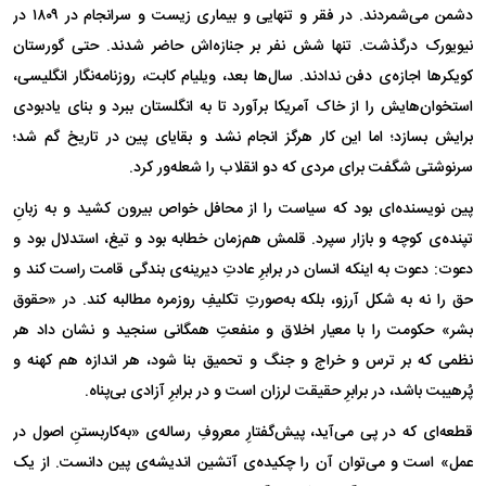
دشمن می‌شمردند. در فقر و تنهایی و بیماری زیست و سرانجام در ۱۸۰۹ در
نیویورک درگذشت. تنها شش نفر بر جنازه‌اش حاضر شدند. حتی گورستان
کویکر‌ها اجازه‌ی دفن ندادند. سال‌ها بعد، ویلیام کابت، روزنامه‌نگار انگلیسی،
استخوان‌هایش را از خاک آمریکا برآورد تا به انگلستان ببرد و بنای یادبودی
برایش بسازد؛ اما این کار هرگز انجام نشد و بقایای پین در تاریخ گم شد؛
سرنوشتی شگفت برای مردی که دو انقلاب را شعله‌ور کرد.
پین نویسنده‌ای بود که سیاست را از محافل خواص بیرون کشید و به زبانِ
تپنده‌ی کوچه و بازار سپرد. قلمش هم‌زمان خطابه بود و تیغ، استدلال بود و
دعوت: دعوت به اینکه انسان در برابرِ عادتِ دیرینه‌ی بندگی قامت راست کند و
حق را نه به شکل آرزو، بلکه به‌صورتِ تکلیفِ روزمره مطالبه کند. در «حقوق
بشر» حکومت را با معیار اخلاق و منفعتِ همگانی سنجید و نشان داد هر
نظمی که بر ترس و خراج و جنگ و تحمیق بنا شود، هر اندازه هم کهنه و
پُرهیبت باشد، در برابرِ حقیقت لرزان است و در برابرِ آزادی بی‌پناه.
قطعه‌ای که در پی می‌آید، پیش‌گفتارِ معروفِ رساله‌ی «به‌کاربستنِ اصول در
عمل» است و می‌توان آن را چکیده‌ی آتشین اندیشه‌ی پین دانست. از یک