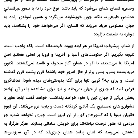
وضعی، انسان همان می‌شود که باید باشد: نوعِ خود را نه با تصورِ غیرانسانیِ
«دشمنِ طبیعی»، بلکه، چون خویشاوند می‌نگرد؛ و همین نمونه‌ی زنده به
جهانِ مصنوعی فریاد می‌زند که انسان، اگر می‌خواهد خود را بشناسد، باید
دوباره به طبیعت بازگردد!
از شتابِ پیشرفتِ آمریکا در هر گونه بهبود، خردمندانه است، بلکه واجب است،
نتیجه بگیریم: اگر حکومت‌های آسیا و آفریقا و اروپا بر اصلی همانندِ اصلِ
آمریکا بنا می‌شدند، یا اگر در همان آغاز منحرف و فاسد نمی‌گشتند، اکنون
می‌بایست بسی، بسی برتر از حالِ امروزِ خود باشند! قرن پشتِ قرن گذشته
است، و برای چه؟ گویی تنها برای آنکه بدبختی‌شان دیده شود! تماشاگری
فرض کنید که چیزی از جهان نمی‌داند و تنها برای مشاهده پا بر آن نهاده:
بخشِ بزرگی از جهانِ کهن را «نو» خواهد پنداشت! خواهد گفت اینجا هنوز با
دشواری‌های نخستینِ یک آبادیِ کودکانه دست و پنجه نرم می‌کنند. آن انبوهِ
فقیرانِ بینوا را که کشور‌های کهن از آن لبریز است، چیزی نخواهد شمرد جز
مردمی که هنوز فرصت نیافته‌اند برای خویش سامانی بسازند. هرگز هرگز!، به
ذهنش نمی‌رسد که اینان پیامدِ همان چیزی‌اند که در آن سرزمین‌ها