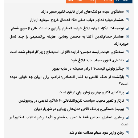
سخنگوی سپاه: موشک‌های ایران قابلیت تغییر مسیر دارند
هشدار درباره تداوم حباب منفی طلا؛ احتمال خروج سرمایه از بازار
توضیحات نیکزاد درباره ابلاغ شرایط اضطرار برگزاری جلسات علنی از سوی شعام
هشدار حسام‌الدین آشنا به محسن رضایی: هزینه بی‌تصمیمی را چند نسل
می‌پردازند
سخنگوی هیئت‌رئیسه مجلس: فرایند قانونی استیضاح وزیر کار انجام شده است
نقدعلی: قانون حجاب باید ابلاغ شود
چنگیز وثوقی کیست؟ | برادر همیشه در سایه بهروز
بازگشت از جنگ نظامی به فشار اقتصادی؛ ترامپ برای ایران چه خوابی دیده
است؟
پزشکیان: اکنون بهترین زمان برای توافق است
تارتار و تغییر عجیب سیاست نقل‌وانتقالاتی؛ ۶ شاگرد قدیمی در پرسپولیس
ببینید| دستگیری پزشک قلابی عمل‌های زیبایی در شهریار تهران
رسایی: تعطیلی مجلس فقط با تصویب شعام و تأیید رهبر انقلاب امکان‌پذیر
است
زمان واریز سود سهام عدالت اعلام شد