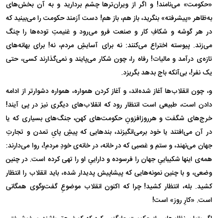
«حکومت» می‌نامند! و اگر از ویران‌تر‌ها چشم بردارید و به آن بخش‌های
به‌ظاهر «پیشرفته» بنگرید، باز هم، باز هم! دست آزمند حکومت را می‌بینید که
در هر گوشه و شکافِ کار و صنعت فرو می‌رود و غنیمتِ توده‌ها را چنگ
می‌زند. پیوسته اختراع می‌کنند: نه برای آسایشِ مردم، نه! برای بهانه‌های
تازه‌ی درآمد و مالیات! رفاه را، چون شکار می‌پایند و نمی‌گذارند کسی، حتی
یک نفر!، بی‌آنکه باج بدهد بگریزد.
و، چون انقلاب‌ها آغاز شده‌اند، و آغاز کردن همواره، همواره دشوارتر از ادامه
دادن است، طبیعی است انتظار رود که انقلاب‌های دیگری نیز در پی آیند!
خرج‌های شگفت و هرروزافزونِ حکومت‌های کهن، جنگ‌های بسیاری که یا
در آن می‌افتند یا خود برمی‌انگیزند، بند‌هایی که پیشِ پایِ تمدن و تجارتِ
جهان می‌نهند، و ستم و غصبی که در خانه، در خانه‌ی خودِ مردم!، روا می‌دارند:
همه‌ی اینها شکیباییِ جهان را فرسوده و داراییِ او را تهی کرده است. در چنین
وضعی، و با چنین نمونه‌هایی که پیشاپیش پدیدار شده، باید انقلاب را انتظار
کشید. بله، انتظار کشید! چرا که اکنون انقلاب موضوعِ گفت‌وگوی همگانی
است. «کارِ روز» است!