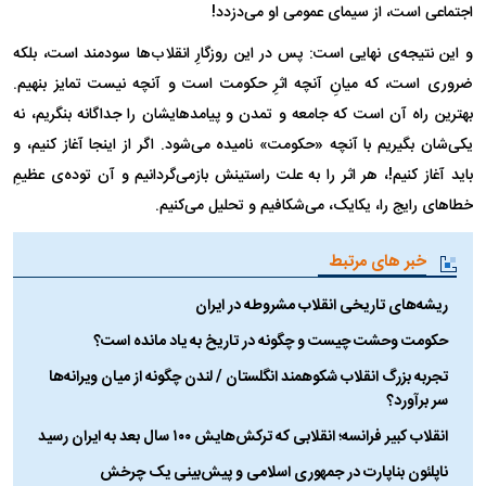
اجتماعی است، از سیمای عمومی او می‌دزدد!
و این نتیجه‌ی نهایی است: پس در این روزگارِ انقلاب‌ها سودمند است، بلکه
ضروری است، که میانِ آنچه اثرِ حکومت است و آنچه نیست تمایز بنهیم.
بهترین راه آن است که جامعه و تمدن و پیامدهایشان را جداگانه بنگریم، نه
یکی‌شان بگیریم با آنچه «حکومت» نامیده می‌شود. اگر از اینجا آغاز کنیم، و
باید آغاز کنیم!، هر اثر را به علت راستینش بازمی‌گردانیم و آن توده‌ی عظیمِ
خطا‌های رایج را، یکایک، می‌شکافیم و تحلیل می‌کنیم.
خبر های مرتبط
ریشه‌های تاریخی انقلاب مشروطه در ایران
حکومت وحشت چیست و چگونه در تاریخ به یاد مانده است؟
تجربه بزرگ انقلاب شکوهمند انگلستان / لندن چگونه از میان ویرانه‌ها
سر برآورد؟
انقلاب کبیر فرانسه؛ انقلابی که ترکش‌هایش ۱۰۰ سال بعد به ایران رسید
ناپلئون بناپارت در جمهوری اسلامی و پیش‌بینی یک چرخش