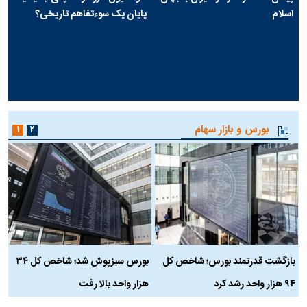
اسلام
پایان یک سوءتفاهم تاریخی؟
بورس و بازار سهام
۱
۲
بازگشت قدرتمند بورس؛ شاخص کل
بورس سبزپوش شد؛ شاخص کل ۳۴
ر
۹۴ هزار واحد رشد کرد
هزار واحد بالا رفت
م