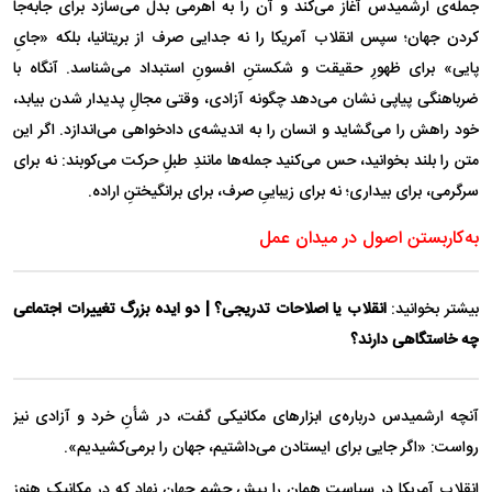
جمله‌ی ارشمیدس آغاز می‌کند و آن را به اهرمی بدل می‌سازد برای جابه‌جا
کردن جهان؛ سپس انقلاب آمریکا را نه جدایی صرف از بریتانیا، بلکه «جایِ
پایی» برای ظهورِ حقیقت و شکستنِ افسونِ استبداد می‌شناسد. آنگاه با
ضرباهنگی پیاپی نشان می‌دهد چگونه آزادی، وقتی مجالِ پدیدار شدن بیابد،
خود راهش را می‌گشاید و انسان را به اندیشه‌ی دادخواهی می‌اندازد. اگر این
متن را بلند بخوانید، حس می‌کنید جمله‌ها مانندِ طبلِ حرکت می‌کوبند: نه برای
سرگرمی، برای بیداری؛ نه برای زیباییِ صرف، برای برانگیختنِ اراده.
به‌کاربستن اصول در میدان عمل
بیشتر بخوانید:
انقلاب یا اصلاحات تدریجی؟ | دو ایده بزرگ تغییرات اجتماعی
چه خاستگاهی دارند؟
آنچه ارشمیدس درباره‌ی ابزار‌های مکانیکی گفت، در شأنِ خرد و آزادی نیز
رواست: «اگر جایی برای ایستادن می‌داشتیم، جهان را برمی‌کشیدیم».
انقلابِ آمریکا در سیاست همان را پیشِ چشمِ جهان نهاد که در مکانیک هنوز