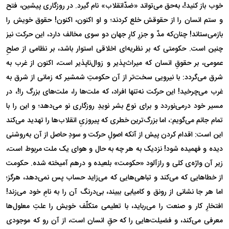
خوب باز کنید!، به‌حق می‌تواند «ضدّانقلاب» نام گیرد. در روزگاری پیشین، فتح
و ستم انسان را از حقوقش خلع کردند؛ و او اکنون، اکنون! حقوق خویش را
بازمی‌ستاند! چنان‌که مدّ و جزرِ کارِ جهان دو سوی مخالف دارد، این حرکت نیز
چنین است. حکومتی که بر نظریه‌ای اخلاقی استوار باشد، بر نظامی از صلحِ
عمومی، بر حقوقِ انسان که میراث‌پذیر و زوال‌ناپذیر است، اکنون از غرب به
شرق می‌گردد: با نیرویی سخت‌تر از آن حکومتِ شمشیر که زمانی از شرق به
غرب می‌چرخید! این حرکت نه‌تنها افراد، که ملت‌ها را، ملت‌های بزرگ را!، در
مسیر خود درمی‌نوردد و برای نوع بشر نویدِ روزگاری نو می‌دهد؛ و این را با
تمام جانم می‌گویم:، اما بزرگ‌ترین خطری که پیروزیِ انقلاب‌ها را تهدید می‌کند
این است: اقدام کردن پیش از آنکه اصولِ حرکت و سودِ حاصل از آن به‌روشنی
دیده و فهمیده شود! نزدیک به هر چه به حال و هوای یک ملت مربوط است،
زیر آن واژه‌ی کلی و رازآلود «حکومت» بلعیده و درهم آمیخته شده. حکومت
از خطا‌هایی که می‌کند و تباهی‌هایی که می‌زاید حساب پس نمی‌دهد، هرگز؛
اما هر جا نشانی از رونق و کامیابی ببیند، بی‌درنگ آن را به نامِ خود می‌زند!
افتخارِ کار و صنعت را می‌رباید، با تعلیمی متکلّف خویش را علتِ معلول‌ها
معرفی می‌کند، و فضیلت‌هایی را که حقِ انسان است، از آن رو که موجودی