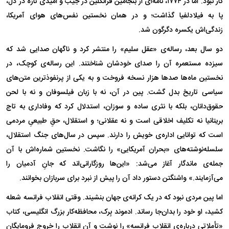
کار نبود. اما در ۱۷۷۴، نامه‌ای از بنجامین فرانکلین در جیب و امیدی تازه در دل،
پا به فیلادلفیا گذاشت؛ و در همان نخستین نفس‌های هوای آمریکا،
زندگی‌اش یکسره دگرگون شد.
دو سال بعد، رساله‌ی «عقل سلیم» را منتشر کرد و ناگهان صدایی شد که
سیزده مستعمره آن را صدای خودشان شناختند. این رساله‌ی کوچک، در
نخستین ماه‌ها صد‌ها هزار نسخه فروخت و به یکی از پرنفوذترین متن‌های
سیاسی تاریخ بدل گشت. پین در آن، نه با زبان فیلسوفان و نه با لحن
حقوق‌دانان، بلکه با نثری ساده و سوزان، استدلال کرد که وفاداری به تاج
بریتانیا نه تکلیف اخلاقی است و نه عقلانی؛ و استقلال، حقِ طبیعیِ مردمی
است که توانایی اداره‌ی خویش را دارند. سپس در سال‌های جنگ استقلال،
سلسله‌نوشته‌های «بحران آمریکایی» را نگاشت. نخستین شماره‌اش با آن
جمله‌ی ماندگار آغاز می‌شد: «این‌ها روزگارانی‌اند که جانِ آدمیان را
می‌آزمایند.» واشنگتن دستور داد آن را پیش از نبرد برای سربازان بخوانند.
اما پین مردی نبود که در یک کرانه‌ی جهان بنشیند. وقتی انقلاب فرانسه شعله
کشید، او خود را بدان‌جا رساند. ادموند بِرک، محافظه‌کار بزرگ انگلیسی، کتاب
«تأملاتی درباره‌ی انقلاب فرانسه» را نوشت و آن انقلاب را خروج فرومایگان