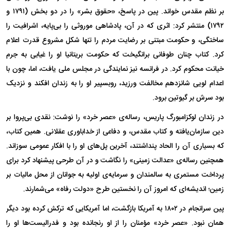
بر نظم مقدس خواند. پین در پاسخ، «حقوق بشر» را در دو بخش (۱۷۹۱ و
۱۷۹۲) منتشر کرد: اثری که در آن، پادشاهی موروثی را بی‌پایه، اشرافیت را
ساختگی، و حکومت مبتنی بر رضایت مردم را تنها شکل مشروع قدرت اعلام
کرد. کتاب چنان طوفانی برانگیخت که حکومت بریتانیا او را غیابی به جرم
خیانت محکوم کرد. در فرانسه نیز نمایندگی در مجلس ملی یافت، اما، چون با
اعدام لویی شانزدهم مخالفت ورزید، روبسپیر او را به زندان افکند و نزدیک
بود سرش بر گیوتین برود.
در زندان لوکزامبورگ پاریس، رساله‌ی «عصر خرد» را نوشت: نقدی بی‌پروا بر
دین سازمان‌یافته و کتاب مقدس، و دفاعی از خداباوری عقلانی. همین کتاب،
که بسیاری آن را الحاد پنداشتند، آخرین پل‌های او را با افکار عمومی سوزاند.
همچنین رساله‌ی «عدالت زمینی» را نگاشت و در آن طرحی پیشنهاد کرد برای
پرداخت مستمری به سالمندان و سرمایه‌ی اولیه به جوانان از محل مالیات بر
زمین؛ اندیشه‌ای که امروز آن را نخستین طرح «دولت رفاه» می‌شمارند.
پین سرانجام در ۱۸۰۲ به آمریکا بازگشت، اما آمریکایی که ترکش کرده بود دیگر
همان نبود. «عصر خرد» مؤمنان را از او رنجانده بود و فدرالیست‌ها او را