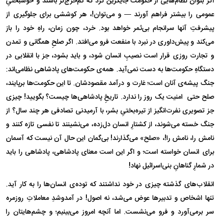
اگر بتوان نظام‌هایی از حکومت جایگزین کرد که کم‌خرج‌تر باشند و خوشبختیِ
عمومی را بیشتر فراهم آورند — و می‌توان!، هر کوششی برای جلوگیری از
پیشرفتِ آنها سرانجام بی‌ثمر خواهد بود. خرد، چون زمان، راهِ خود را باز
می‌کند و پیش‌داوری در نبرد با منفعت فرو می‌افتد. اگر صلحِ همگانی و تمدن
و تجارت روزی قرار است نصیبِ انسان شود، و باید بشود، جز با انقلابی در
دستگاهِ حکومت‌ها به دست نمی‌آید. همه‌ی حکومت‌های پادشاهی نظامی‌اند:
جنگ پیشه‌ی آنان است؛ غارت و درآمد مقصودشان. تا این حکومت‌ها برپایند،
صلح حتی امنیت یک روز را ندارد. تاریخِ پادشاهی‌ها چیست؟ بگویید! چیزی
جز تصویری نفرت‌انگیز از تیره‌بختیِ بشر، با آرمیدنی تصادفی هر چند سال؟ از
جنگ خسته می‌شوند، از کشتارِ انسان دل‌زده، می‌نشینند تا نفسی تازه کنند و
نامش را، نامش را!، «صلح» می‌گذارند! بی‌گمان این حال آن نیست که آسمان
برای انسان خواسته است؛ و اگر این است معنای پادشاهی، پادشاهی را باید
در شمارِ گناهانِ بنی‌اسرائیل نهاد!
انقلاب‌های گذشته چیزی در خود نداشتند که توده‌ی انسان‌ها را به کار آید.
تنها اشخاص و تدبیر‌ها عوض می‌شد، نه اصول! در آمدوشدِ معاملاتِ روزمره
سر برمی‌آورد و فرو می‌نشست. اما آنچه امروز می‌بینیم؛ و چشم‌هایتان را