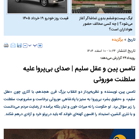
لیگ بیست‌وششم بدون تماشاگر آغاز
قیمت روز خودرو ۱۹ خرداد ۱۴۰۵
می‌شود؟ | چه کسی مخالف حضور
هواداران است؟
»
تاریخ
برگزیده
تاریخ انتشار:
۱۰:۲۴ - ۱۰ اسفند ۱۴۰۴
رویداد۲۴ گزارش می‌دهد؛
تامس پین و عقل سلیم | صدای بی‌پروا علیه
سلطنت موروثی
تامس پین، نویسنده و نظریه‌پرداز دو انقلاب بزرگ قرن هجدهم، با آثاری چون «عقل
سلیم» و «حقوق بشر» بی‌پروا به ستیز با پادشاهی موروثی برخاست و مشروعیت سلطنت
را زیر سؤال برد. او حکومت را نه میراث خون و تبار، بلکه برآمده از رضایت مردم می‌دانست
و با نثری آتشین، استبداد را افسون کهنه‌ای خواند که باید در پرتو خرد و آزادی درهم شکند.