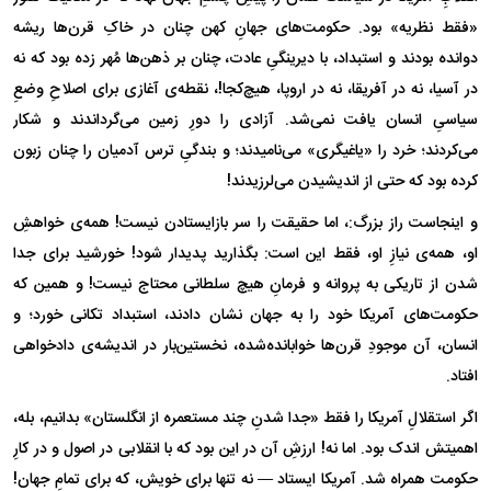
«فقط نظریه» بود. حکومت‌های جهانِ کهن چنان در خاکِ قرن‌ها ریشه
دوانده بودند و استبداد، با دیرینگیِ عادت، چنان بر ذهن‌ها مُهر زده بود که نه
در آسیا، نه در آفریقا، نه در اروپا، هیچ‌کجا!، نقطه‌ی آغازی برای اصلاحِ وضعِ
سیاسیِ انسان یافت نمی‌شد. آزادی را دورِ زمین می‌گرداندند و شکار
می‌کردند؛ خرد را «یاغیگری» می‌نامیدند؛ و بندگیِ ترس آدمیان را چنان زبون
کرده بود که حتی از اندیشیدن می‌لرزیدند!
و اینجاست راز بزرگ:، اما حقیقت را سر بازایستادن نیست! همه‌ی خواهشِ
او، همه‌ی نیازِ او، فقط این است: بگذارید پدیدار شود! خورشید برای جدا
شدن از تاریکی به پروانه و فرمانِ هیچ سلطانی محتاج نیست! و همین که
حکومت‌های آمریکا خود را به جهان نشان دادند، استبداد تکانی خورد؛ و
انسان، آن موجودِ قرن‌ها خوابانده‌شده، نخستین‌بار در اندیشه‌ی دادخواهی
افتاد.
اگر استقلالِ آمریکا را فقط «جدا شدنِ چند مستعمره از انگلستان» بدانیم، بله،
اهمیتش اندک بود. اما نه! ارزشِ آن در این بود که با انقلابی در اصول و در کارِ
حکومت همراه شد. آمریکا ایستاد — نه تنها برای خویش، که برای تمامِ جهان!