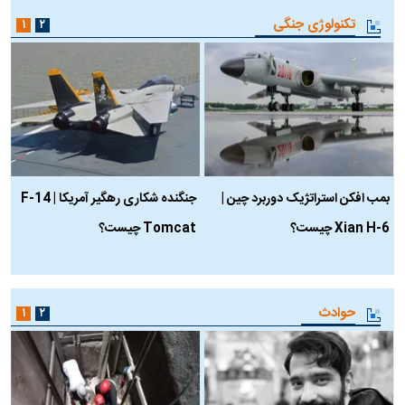
تکنولوژی جنگی
۱
۲
بمب افکن استراتژیک دوربرد چین |
جنگنده شکاری رهگیر آمریکا | F-14
Xian H-6 چیست؟
Tomcat چیست؟
و
ا
حوادث
۱
۲