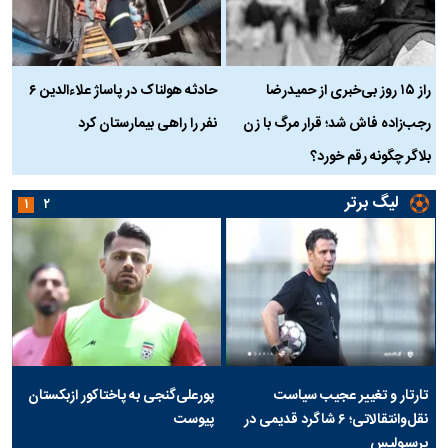
راز ۱۵ روز بی‌خبری از حمیدرضا
حادثه هولناک در پاساژ علاءالدین ۶
ر
رجب‌زاده فاش شد؛ قرار مرگ با زن
نفر را راهی بیمارستان کرد
م
بلاگر چگونه رقم خورد؟
لیگ برتر
۱
۲
تارتار و تغییر عجیب سیاست
پورعلی‌گنجی به پاختاکور ازبکستان
نقل‌وانتقالاتی؛ ۶ شاگرد قدیمی در
پیوست
پرسپولیس