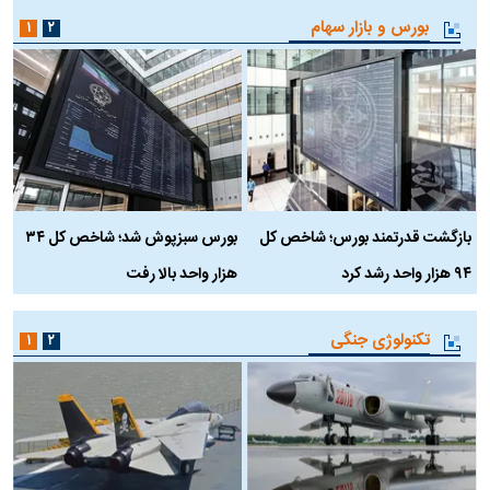
بورس و بازار سهام
۱
۲
بازگشت قدرتمند بورس؛ شاخص کل
بورس سبزپوش شد؛ شاخص کل ۳۴
ر
۹۴ هزار واحد رشد کرد
هزار واحد بالا رفت
م
تکنولوژی جنگی
۱
۲