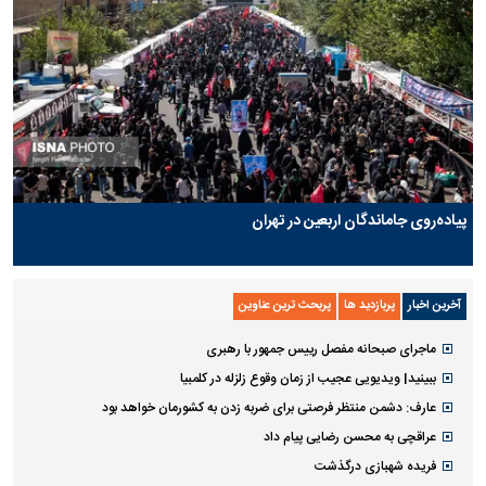
پیاده‌روی جاماندگان اربعین در تهران
آخرین اخبار
پربازدید ها
پربحث ترین عناوین
ماجرای صبحانه مفصل رییس جمهور با رهبری
ببینید| ویدیویی عجیب از زمان وقوع زلزله در کلمبیا
عارف: دشمن منتظر فرصتی برای ضربه زدن به کشورمان خواهد بود
عراقچی به محسن رضایی پیام داد
فریده شهبازی درگذشت