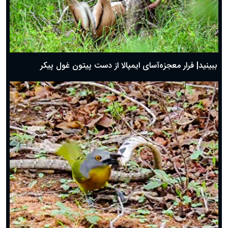
ببینید| فرار معجزه‌آسای ایمپالا از دست پیتون غول پیکر