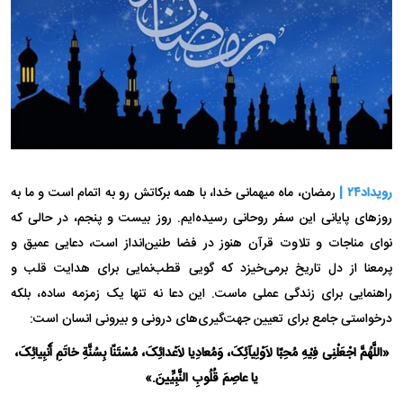
رویداد۲۴ |
رمضان، ماه میهمانی خدا، با همه برکاتش رو به اتمام است و ما به
روز‌های پایانی این سفر روحانی رسیده‌ایم. روز بیست و پنجم، در حالی که
نوای مناجات و تلاوت قرآن هنوز در فضا طنین‌انداز است، دعایی عمیق و
پرمعنا از دل تاریخ برمی‌خیزد که گویی قطب‌نمایی برای هدایت قلب و
راهنمایی برای زندگی عملی ماست. این دعا نه تنها یک زمزمه ساده، بلکه
درخواستی جامع برای تعیین جهت‌گیری‌های درونی و بیرونی انسان است:
«اللَّهُمَّ اجْعَلْنِی فِیْهِ مُحِبّا لاَوْلِیآئِکَ، وَمُعادِیا لاَعْدائِکَ، مُسْتَنّا بِسُنَّةِ خاتَمِ أَنْبِیائِکَ،
یا عاصِمَ قُلُوبِ النَّبِیِّینَ.»