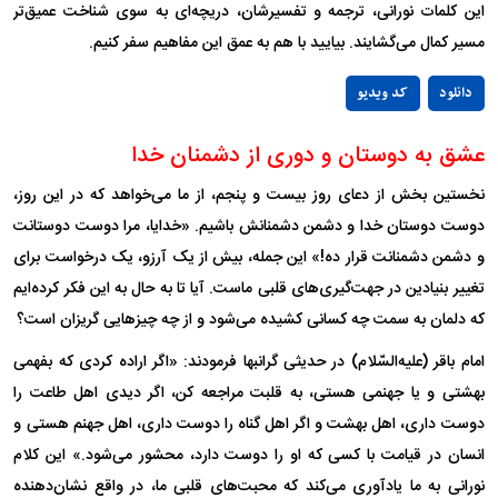
این کلمات نورانی، ترجمه و تفسیرشان، دریچه‌ای به سوی شناخت عمیق‌تر
مسیر کمال می‌گشایند. بیایید با هم به عمق این مفاهیم سفر کنیم.
Play
دانلود
کد ویدیو
Video
عشق به دوستان و دوری از دشمنان خدا
نخستین بخش از دعای روز بیست و پنجم، از ما می‌خواهد که در این روز،
دوست دوستان خدا و دشمن دشمنانش باشیم. «خدایا، مرا دوست دوستانت
و دشمن دشمنانت قرار ده!» این جمله، بیش از یک آرزو، یک درخواست برای
تغییر بنیادین در جهت‌گیری‌های قلبی ماست. آیا تا به حال به این فکر کرده‌ایم
که دلمان به سمت چه کسانی کشیده می‌شود و از چه چیز‌هایی گریزان است؟
امام باقر (علیه‌السّلام) در حدیثی گرانبها فرمودند: «اگر اراده کردی که بفهمی
بهشتی و یا جهنمی هستی، به قلبت مراجعه کن، اگر دیدی اهل طاعت را
دوست داری، اهل بهشت و اگر اهل گناه را دوست داری، اهل جهنم هستی و
انسان در قیامت با کسی که او را دوست دارد، محشور می‌شود.» این کلام
نورانی به ما یادآوری می‌کند که محبت‌های قلبی ما، در واقع نشان‌دهنده