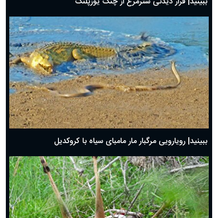
ببینید| فرار دیدنی شترمرغ از چنگ یوزپلنگ
ببینید| رویارویی مرگبار مار مامبای سیاه با کروکدیل