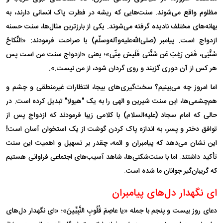
مظلوم واقع می‌شوند. سنت‌هایی که ریشه در فطرت پاک انسانی دارند، به
بهانه‌های مختلف نادیده گرفته می‌شوند. یکی از بارزترین مثال‌ها، سنت حسنه
ازدواج است. پیامبر (صلی‌الله‌علیه‌و‌آله‌وسلّم) با صراحت فرمودند: «النِّکاحُ
سُنَّتِی، فَمَن رَغِبَ عَن سُنَّتی فَلَیسَ مِنّی»؛ یعنی «ازدواج سنت من است پس
هر کس از آن دوری گزیند و روی گردان شود، از من نیست.».
اما امروز چه می‌بینیم؟ سخت‌گیری‌های بیجا، انتظارات غیرمنطقی و چشم و
هم‌چشمی‌ها، این سنت شیرین و الهی را به یک "هیولا" تبدیل کرده است. در
حالی که امام سجاد (علیه‌السلام) با کلامی زیبا فرمودند که ازدواج پس از
توافق دختر و پسر، به اندازه پاک کردن گوشت از یک استخوان آسان است!
این نشان می‌دهد که پیامبران و ائمه، چقدر بر تسهیل و اهمیت این سنت
تأکید داشتند. اما با سنت‌شکنی‌ها، شاهد آسیب‌های اجتماعی فراوانی هستیم
که گریبان‌گیر جوانان ما شده است.
ای نگهدار دل‌های پیامبران
دعای روز بیست و پنجم با جمله «یا عاصِمَ قُلُوبِ النَّبِیِّینَ»؛ «ای نگهدار دل‌های