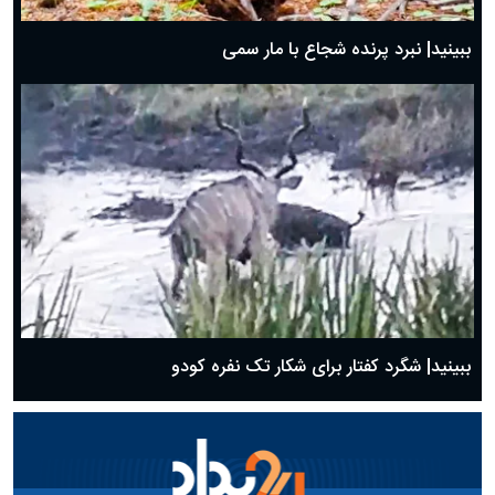
ببینید| نبرد پرنده شجاع با مار سمی
ببینید| شگرد کفتار برای شکار تک نفره کودو