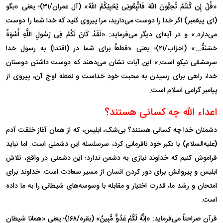
«قُلْ إِن کُنتُمْ تُحِبُّونَ اللّهَ فَاتَّبِعُونِی یُحْبِبْکُمُ اللّهُ» (آل عمران/۳۱)؛ یعنی «بگو
(ای پیغمبر) اگر خدا را دوست می‌دارید، مرا پیروی کنید که خدا شما را دوست
می‌دارد.» و در آیه‌ای دیگر می‌فرماید: «لَقَدْ کَانَ لَکُمْ فِی رَسُولِ اللَّهِ أُسْوَةٌ
حَسَنَةٌ...» (احزاب/۲۱)؛ یعنی «قطعاً برای شما در (اقتدا) به رسول خدا
سرمشقی نیکو است.» این آیات نشان می‌دهند که دوست داشتن دوستان
خدا، راهی برای رسیدن به محبت خود خداست و نقطه اوج آن، پیروی از
پیامبر گرامی اسلام است.
اعداء الله چه کسانی هستند؟
دشمنان خدا چه کسانی هستند؟ بی‌شک، ابلیس، که از همان آغاز خلقت آدم
(علیه‌السلام) با تکبر خود نافرمانی کرد، سرسلسله این دشمنی است. اما نباید
فراموش کنیم که خداوند نیازی به دشمن ندارد؛ این دشمنی در واقع، تلاش
ابلیس و پیروانش برای دور کردن انسان از مسیر سعادت است. خداوند برای
امتحان و رشد ما، قدرت اختیار و مقابله با وسوسه‌های شیطانی را به ما داده
است.
قرآن صراحتاً می‌فرماید: «إِنَّهُ لَکُمْ عَدُوٌّ مُّبِینٌ» (بقره/۱۶۸)؛ یعنی «همانا شیطان