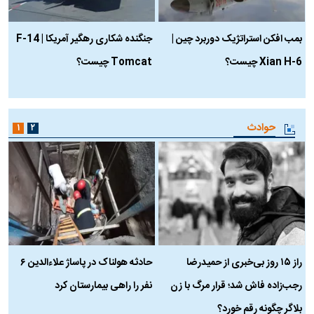
بمب افکن استراتژیک دوربرد چین |
جنگنده شکاری رهگیر آمریکا | F-14
Xian H-6 چیست؟
Tomcat چیست؟
و
ا
حوادث
۱
۲
راز ۱۵ روز بی‌خبری از حمیدرضا
حادثه هولناک در پاساژ علاءالدین ۶
ر
رجب‌زاده فاش شد؛ قرار مرگ با زن
نفر را راهی بیمارستان کرد
م
بلاگر چگونه رقم خورد؟