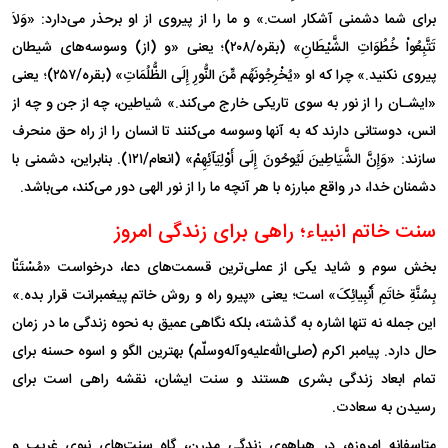
برای شما دشمنی آشکار است.» و ما را از پیروی از او برحذر می‌دارد: «وَلاَ
تَتَّبِعُواْ خُطُوَاتِ الشَّیْطَانِ» (بقره/۲۰۸)؛ یعنی «و (از) وسوسه‌های شیطان
پیروی نکنید.» چرا که او «یُخْرِجُونَهُم مِّنَ النُّورِ إِلَى الظُّلُمَاتِ» (بقره/۲۵۷)؛ یعنی
«ایشـان را از نور به سوی تاریکی خارج می‌کند.» شیاطین، چه از جن و چه از
انس، دوستانی دارند که به آنها وسوسه می‌کنند تا انسان را از راه حق منحرف
سازند: «وَإِنَّ الشَّیَاطِینَ لَیُوحُونَ إِلَى أَوْلِیَآئِهِمْ» (انعام/۱۲۱). بنابراین، دشمنی با
دشمنان خدا، در واقع مبارزه با هر آنچه ما را از نور الهی دور می‌کند، می‌باشد.
سنت خاتم انبیاء؛ راهی برای زندگی امروز
بخش سوم و شاید یکی از عملی‌ترین قسمت‌های دعا، درخواست «مُسْتَنّا
بِسُنَّةِ خاتَمِ أَنْبِیائِکَ» است؛ یعنی «پیرو راه و روش خاتم پیغمبرانت قرار بده.»
این جمله نه تنها اشاره به گذشته، بلکه نگاهی عمیق به نحوه زندگی ما در زمان
حال دارد. پیامبر اکرم (صلی‌الله‌علیه‌و‌آله‌وسلّم) بهترین الگو و اسوه حسنه برای
تمام ابعاد زندگی بشری هستند و سنت ایشان، نقشه راهی است برای
رسیدن به سعادت.
متاسفانه امروزه، در هیاهوی زندگی مدرن، گاه سنت‌های نبوی غریب و