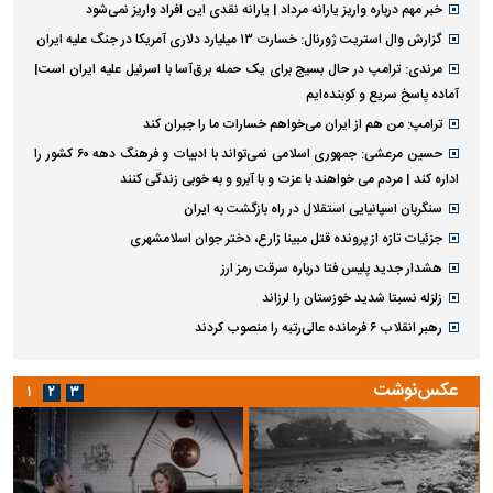
خبر مهم درباره واریز یارانه مرداد | یارانه نقدی این افراد واریز نمی‌شود
گزارش وال استریت ژورنال: خسارت ۱۳ میلیارد دلاری آمریکا در جنگ علیه ایران
مرندی: ترامپ در حال بسیج برای یک حمله برق‌آسا با اسرئیل علیه ایران است|
آماده پاسخ سریع و کوبنده‌ایم
ترامپ: من هم از ایران می‌خواهم خسارات ما را جبران کند
حسین مرعشی: جمهوری اسلامی نمی‌تواند با ادبیات و فرهنگ دهه ۶۰ کشور را
اداره کند | مردم می خواهند با عزت و با آبرو و به خوبی زندگی کنند
سنگربان اسپانیایی استقلال در راه بازگشت به ایران
جزئیات تازه از پرونده قتل مبینا زارع، دختر جوان اسلامشهری
هشدار جدید پلیس فتا درباره سرقت رمز ارز
زلزله نسبتا شدید خوزستان را لرزاند
رهبر انقلاب ۶ فرمانده عالی‌رتبه را منصوب کردند
عکس‌نوشت
۱
۲
۳