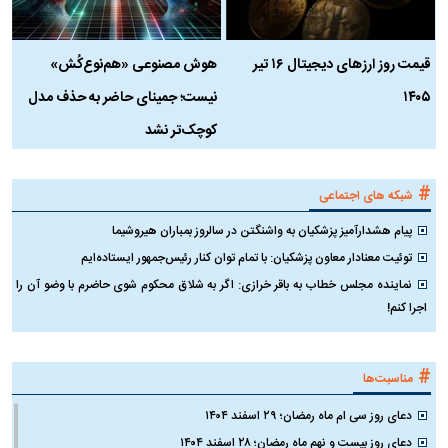
قیمت روز ارز‌های دیجیتال ۱۶ تیر
هوش مصنوعی «هم‌نوع‌کُش»
چ
۱۴۰۵
نیست؛ جمینای حاضر به حذف مدل
ک
کوچک‌تر نشد
#
شبکه های اجتماعی
پیام هشدارآمیز پزشکیان به واشنگتن در سالروز بمباران هیروشیما
توئیت معنادار معاون پزشکیان: با تمام توان کنار رئیس‌جمهور ایستاده‌ایم
نماینده مجلس خطاب به باقر خرازی: اگر به شلاق محکوم شوی حاضرم با وضو آن را
اجرا کنم!
#
مناسبت‌ها
دعای روز سی ام ماه رمضان؛ ۲۹ اسفند ۱۴۰۴
دعای روز بیست و نهم ماه رمضان؛ ۲۸ اسفند ۱۴۰۴