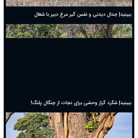
بهترین پیامک تبریک روز پدر ۱۴۰۴؛ جملات زیبا و صمیمانه
روز پدر ۱۴۰۴ چه روزی است؟
ببینید| جدال دیدنی و نفس گیر مرغ دبیر با شغال
ببینید| شگرد گراز وحشی برای نجات از چنگال پلنگ!