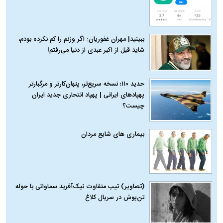
ببینید| مهران غفوریان: اگر وزنم را کم نکرده بودم،
شاید قبل از اکبر عبدی از دنیا می‌رفتم!
حدید ۱۱۰؛ نسخه سریع‌تر، پنهان‌کارتر و مرگبارتر
پهپادهای ایرانی | پهپاد انتحاری جدید ایران
چیست؟
بیماری‌ های شایع مردان
(تصاویر) تیپ متفاوت نیک‌آفرید سماواتی با حوله
تن‌پوش در سریال کلاغ