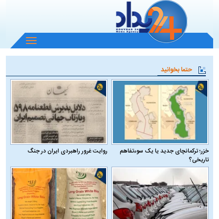
باز
و
بسته
حتما بخوانید
کردن
منو
خزر؛ ترکمانچای جدید یا یک سوءتفاهم
روایت غرور راهبردی ایران در جنگ
تاریخی؟