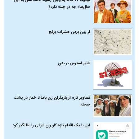
توقیف ۲۰ ساله به پایان رسید؛ «صد سال به این
سال‌ها» چه در چنته دارد؟
از بین بردن حشرات برنج
تاثیر استرس بر بدن
تصاویر تازه از بازیگران زن بامداد خمار در پشت
صحنه
اپل با یک اقدام تازه کاربران ایرانی را غافلگیر کرد