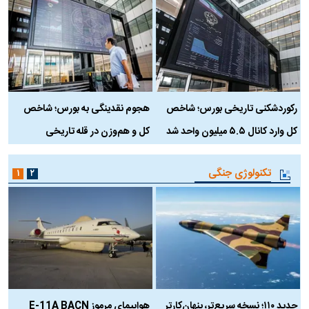
رکوردشکنی تاریخی بورس؛ شاخص
هجوم نقدینگی به بورس؛ شاخص
ب
کل وارد کانال ۵.۵ میلیون واحد شد
کل و هم‌وزن در قله تاریخی
تکنولوژی جنگی
۱
۲
حدید ۱۱۰؛ نسخه سریع‌تر، پنهان‌کارتر
هواپیمای مرموز E-11A BACN
ف