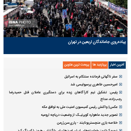
پیاده‌روی جاماندگان اربعین در تهران
آخرین اخبار
پربازدید ها
پربحث ترین عناوین
سفر ناگهانی فرمانده سنتکام به اسرائیل
امیرحسین طاهری پرسپولیسی شد
پلیس: تشکیل تیم کارآگاهان زبده برای دستگیری عاملان قتل حمیدرضا
رجب‌زاده، مداح
عکس| واکنش رئیس کمیسیون امنیت ملی به توافق مکه
تصویر جدید ماهواره کوپرنیـک از وضعیت دریاچه ارومیه
خلاصه بازی منچستریونایتد - پاری‌سن‌ژرمن
نیویورک‌تایمز: خواسته‌های ایران امیدها برای بازگشایی هرمز را کمرنگ کرد