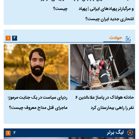
و مرگبارتر پهپادهای ایرانی | پهپاد
چیست؟
م
انتحاری جدید ایران چیست؟
حوادث
۱
۲
حادثه هولناک در پاساژ علاءالدین ۶
ردپای سیاست در یک جنایت مرموز؛
ج
نفر را راهی بیمارستان کرد
ماجرای قتل مداح معروف چیست؟
ب
ج
لیگ برتر
۱
۲