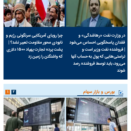
در وزارت نفت «رهاشدگی» و
چرا رویای آمریکایی سرنگونی رژیم و
فقدان پاسخگویی احساس می‌شود
نابودی محور مقاومت تعبیر نشد؟ |
| فروشنده نفت وزیر است و
پشت پرده تجارت پهپاد‌ ۱۵۰۰ دلاری
تراستی‌هایی که پول به حساب آنها
که واشنگتن را زمین زد
می‌رود، باید توسط فروشنده رصد
شوند
بورس و بازار سهام
۱
۲