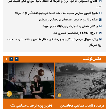
ادعای آکسیوس: توافق ایران و آمریکا در انتظار تأیید شورای عالی امنیت ملی
است
نتایج آزمون مدارس سمپاد اعلام شد | ثبت‌نام پذیرفته‌شدگان از ۱۹ مرداد
هشدار تارتار؛ جاسوس همچنان در رختکن پرسپولیس
واکنش همتی به اظهارات وزیر خزانه داری آمریکا
«ایرج» دوباره در بیمارستان بستری شد
بیانیه دبیرکل مجمع خبرنگاران و نویسندگان دفاع مقدس و مقاومت به مناسبت
روز خبرنگار
عکس‌نوشت
۱
۲
۳
مرصاد و الهیات سیاسی مجاهدین
آخرین پرده از حیات سیاسی یک