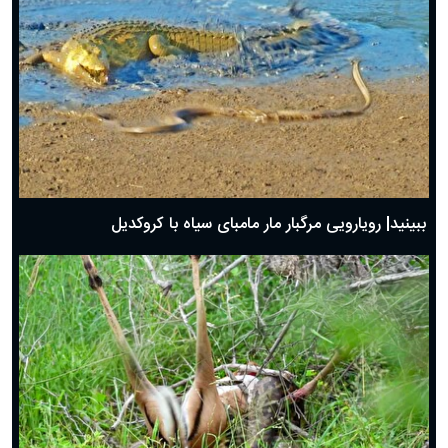
ببینید| رویارویی مرگبار مار مامبای سیاه با کروکدیل