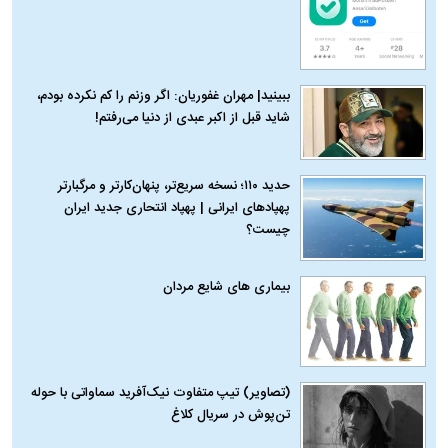
ببینید| مهران غفوریان: اگر وزنم را کم نکرده بودم،
شاید قبل از اکبر عبدی از دنیا می‌رفتم!
حدید ۱۱۰؛ نسخه سریع‌تر، پنهان‌کارتر و مرگبارتر
پهپادهای ایرانی | پهپاد انتحاری جدید ایران
چیست؟
بیماری‌ های شایع مردان
(تصاویر) تیپ متفاوت نیک‌آفرید سماواتی با حوله
تن‌پوش در سریال کلاغ