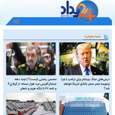
باز
و
بسته
حتما بخوانید
کردن
منو
درس‌های جنگ ویتنام برای ترامپ | چرا
محسن رضایی کیست؟ | چند دهه
وسوسه عصر حجر، باتلاق امریکا خواهد
جنجال‌آفرینی مرد هزار نسخه؛ از کربلای۴
شد؟
و نامه ۶۷ تا تنگه هرمز و شعام