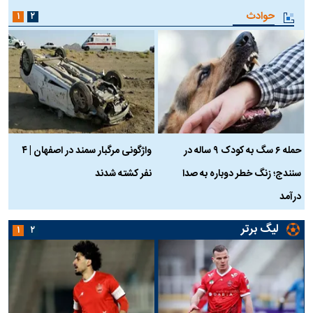
حوادث
۱
۲
حمله ۶ سگ به کودک ۹ ساله در
واژگونی مرگبار سمند در اصفهان | ۴
ع
سنندج؛ زنگ خطر دوباره به صدا
نفر کشته شدند
ک
درآمد
لیگ برتر
۱
۲