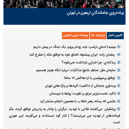
پیاده‌روی جاماندگان اربعین در تهران
آخرین اخبار
پربازدید ها
پربحث ترین عناوین
ببینید| ادعای ترامپ: باید زودتر بروم؛ یک جنگ در پیش داریم
رمضان زاده: ایران پیشنهاد الحاق خود به توافق مکه را مطرح کند
زیدآبادی: چرا خرازی بازداشت نمی‌شود؟
سازمان ملل: منتظر نتایج مذاکرات درباره تنگه هرمز هستیم
توافق پرسپولیس با اژدهاکش ۱۸ ساله!
ویدئوی جنجالی از حاکمیت گربه‌ها بر پارک‌های تهران
تاکید نخست‌وزیر عراق بر تقویت روابط با عربستان
عکسی که رسانه رهبر انقلاب با مضمون انتقام منتشر کرد
پزشکیان: می‌گفتند فلانی با تهدید دیگران را وادار به پذیرش توافق کرده، مگر
فرماندهان از تهدید من می‌ترسند؟ | کنار گود ایستادند و می‌گویند این جوری
است