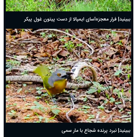
ببینید| فرار معجزه‌آسای ایمپالا از دست پیتون غول پیکر
ببینید| نبرد پرنده شجاع با مار سمی