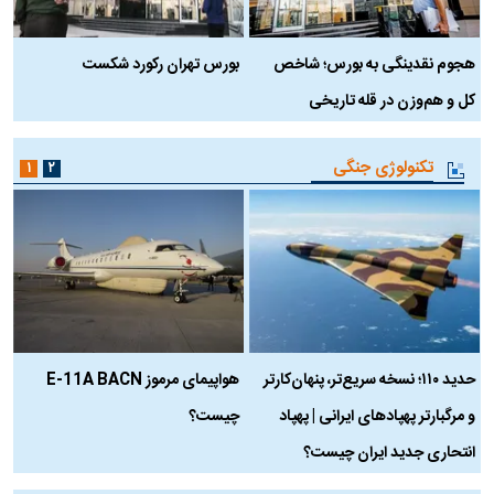
هجوم نقدینگی به بورس؛ شاخص
بورس تهران رکورد شکست
س
کل و هم‌وزن در قله تاریخی
تکنولوژی جنگی
۱
۲
حدید ۱۱۰؛ نسخه سریع‌تر، پنهان‌کارتر
هواپیمای مرموز E-11A BACN
ف
و مرگبارتر پهپادهای ایرانی | پهپاد
چیست؟
م
انتحاری جدید ایران چیست؟