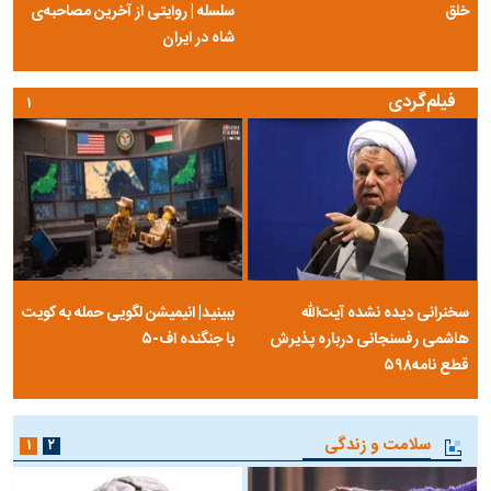
خلق
سلسله | روایتی از آخرین مصاحبه‌ی
شاه در ایران
فیلم‌گردی
۱
سخنرانی دیده نشده آیت‌الله
ببینید| انیمیشن لگویی حمله به کویت
هاشمی رفسنجانی درباره پذیرش
با جنگنده اف-۵
قطع نامه۵۹۸
سلامت و زندگی
۱
۲