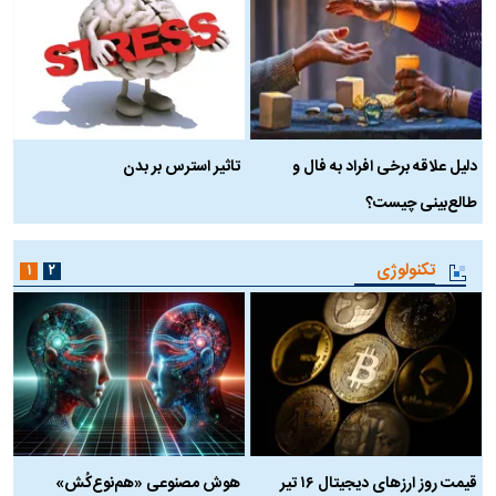
دلیل علاقه برخی افراد به فال و
تاثیر استرس بر بدن
ع
طالع‌بینی چیست؟
آ
تکنولوژی
۱
۲
قیمت روز ارز‌های دیجیتال ۱۶ تیر
هوش مصنوعی «هم‌نوع‌کُش»
چ