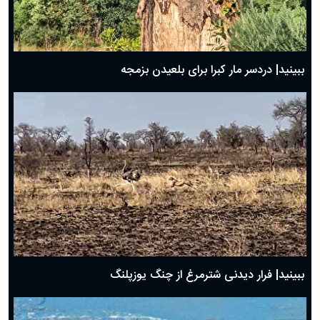
ببینید| دردسر مار کبرا برای بلعیدن بزمجه
ببینید| فرار دیدنی شترمرغ از چنگ یوزپلنگ