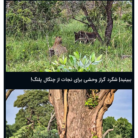
ببینید| شگرد گراز وحشی برای نجات از چنگال پلنگ!