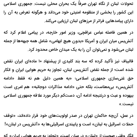
تحولات لبنان از نگاه تهران صرفاً یک بحران محلی نیست. جمهوری اسلامی
این کشور را بخشی از منظومه امنیتی خود می‌داند و هرگونه تعرض به آن را
دارای پیامدهایی فراتر از مرزهای لبنان ارزیابی می‌کند.
در همین فاصله عباس عراقچی، وزیر امور خارجه، در پیامی اعلام کرد که
آتش‌بس میان ایران و آمریکا «بدون هیچ ابهامی» شامل همه جبهه‌ها از جمله
لبنان می‌شود و نمی‌توان آن را به یک میدان خاص محدود کرد.
قالیباف نیز تأکید کرده که سه بند کلیدی از پیشنهاد ۱۰ ماده‌ای ایران نقض
شده است؛ از جمله نقض آتش‌بس لبنان، تجاوز به حریم هوایی ایران و انکار
حق غنی‌سازی جمهوری اسلامی؛ «به همین دلیل هم نه فقط «ادامه
آتش‌بس» بی‌معناست، بلکه حتی «ادامه مذاکرات دوجانبه» هم امری است
بیهوده و عبث و درنتیجه ادامه آن، دست‌کم دیگر مورد علاقه جمهوری اسلامی
نیست.»
در عمل، آن‌چه حاکمان تهران در صدر اولویت‌های خود قرار داده‌اند، «توقف
حملات اسرائیل به لبنان» است و پایبندی اسرائیلی‌ها به «آتش‌بس در لبنان»!
انگار وقتی صحبت از «لبنان» در میان است، «تجاوز به حریم هوایی ایران» که