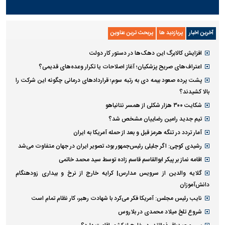
آخرین اخبار
پربازدید ها
پربحث ترین عناوین
افزایش کالابرگ این دهک‌ها در دستور کار دولت
اعتراف‌های صریح پزشکیان؛ آغاز اصلاحات یا تکرار وعده‌های قدیمی؟
پشت پرده صعود بیمه دی به رتبه سوم؛ قراردادهای درمانی چگونه این شرکت را
بالا کشیدند؟
شکایت ۳۰۰ هزار شکلی از همسر نتانیاهو
تیم جدید رامین رضاییان مشخص شد؟
آمار تردد در تنگه هرمز قبل و بعد از حمله آمریکا به ایران
رشیدی کوچی: اگر جلیلی رئیس‌جمهور بود، تصویر ایران در جهان متفاوت می‌شد
اقامه نماز بر پیکر ابوالقاسم قاسم زاده توسط سید محمد خاتمی
گلایه والدین از سرویس مدارس| کرایه خارج از نرخ و بیداری زودهنگام
دانش‌آموزان
نایب رئیس مجلس: آمریکا فکر می‌کرد با شهادت رهبر، کار نظام تمام است
شروع تلخ میلاد محمدی در بلاروس