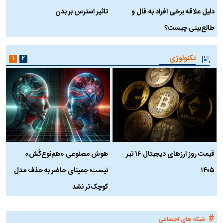
دلیل علاقه برخی افراد به فال و
تاثیر استرس بر بدن
ع
طالع‌بینی چیست؟
آ
تکنولوژی
۱
۲
قیمت روز ارز‌های دیجیتال ۱۶ تیر
هوش مصنوعی «هم‌نوع‌کُش»
چ
۱۴۰۵
نیست؛ جمینای حاضر به حذف مدل
ک
کوچک‌تر نشد
#
شبکه های اجتماعی