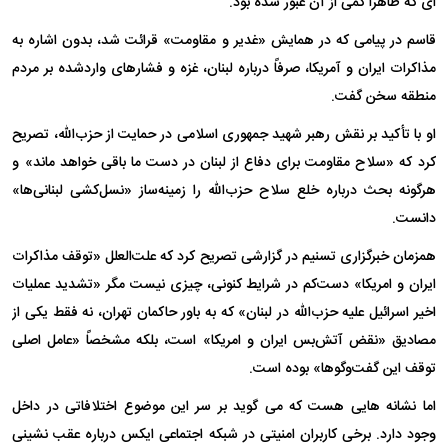
ای که ظاهرا کمی از آن عبور شده بود.
قاسم در پیامی که در همایش «غدیر و مقاومت» قرائت شد، بدون اشاره به
مذاکرات ایران و آمریکا، صرفاً درباره لبنان، غزه و فشارهای واردشده بر مردم
منطقه سخن گفت.
او با تأکید بر نقش رهبر شهید جمهوری اسلامی در حمایت از حزب‌الله، تصریح
کرد که «سلاح مقاومت برای دفاع از لبنان در دست ما باقی خواهد ماند» و
هرگونه بحث درباره خلع سلاح حزب‌الله را زمینه‌ساز «نسل‌کشی لبنانی‌ها»
دانست.
همزمان خبرگزاری تسنیم در گزارشی تصریح کرد که علت‌العلل «توقف مذاکرات
ایران و امریکا» دست‌کم در شرایط کنونی، چیزی نیست مگر «تشدید عملیات
اخیر اسرائیل علیه حزب‌الله در لبنان» که به باور حاکمان تهران، نه فقط یکی از
مصادیق «نقض آتش‌بس ایران و امریکا» است، بلکه مشخصاً «عامل اصلی
توقف این گفت‌وگوها» بوده است.
اما نشانه هایی هست که می گوید بر سر این موضوع اختلافاتی در داخل
وجود دارد. برخی کاربران امنیتی در شبکه اجتماعی ایکس درباره عقب نشینی