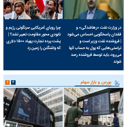
در وزارت نفت «رهاشدگی» و
چرا رویای آمریکایی سرنگونی رژیم و
فقدان پاسخگویی احساس می‌شود
نابودی محور مقاومت تعبیر نشد؟ |
| فروشنده نفت وزیر است و
پشت پرده تجارت پهپاد‌ ۱۵۰۰ دلاری
تراستی‌هایی که پول به حساب آنها
که واشنگتن را زمین زد
می‌رود، باید توسط فروشنده رصد
شوند
بورس و بازار سهام
۱
۲