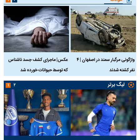
۱
۲
واژگونی مرگبار سمند در اصفهان | ۴
عکس| ماجرای کشف جسد ناشناس
نفر کشته شدند
که توسط حیوانات خورده شد
گ
لیگ برتر
۱
۲