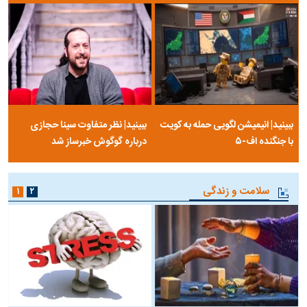
ببینید| انیمیشن لگویی حمله به کویت
ببینید| نظر متفاوت سینا حجازی
با جنگنده اف-۵
درباره گوگوش خبرساز شد
سلامت و زندگی
۱
۲