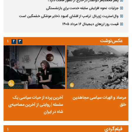
پسر محمدباقر ذوالقدر در خارج از کشور اقامت دارد؟
جزئیات نحوه افزایش سابقه خدمت برای بازنشستگی
وال‌استریت ژورنال: ترامپ از افشای کمبود ذخایر موشکی خشمگین است
قیمت روز ارز‌های دیجیتال ۱۶ مرداد ۱۴۰۵
عکس‌نوشت
۱
۲
۳
مرصاد و الهیات سیاسی مجاهدین
آخرین پرده از حیات سیاسی یک
خلق
سلسله | روایتی از آخرین مصاحبه‌ی
شاه در ایران
فیلم‌گردی
۱