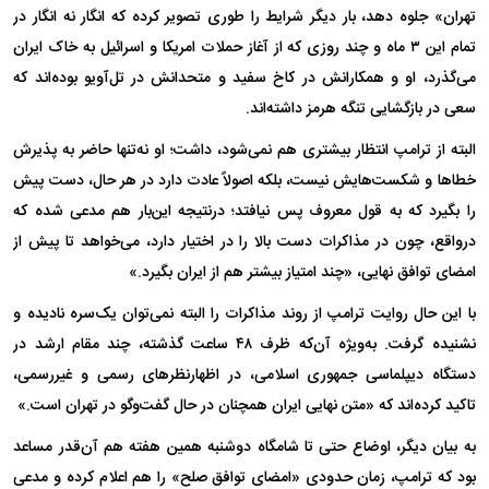
تهران» جلوه دهد، بار دیگر شرایط را طوری تصویر کرده که انگار نه انگار در
تمام این ۳ ماه و چند روزی که از آغاز حملات امریکا و اسرائیل به خاک ایران
می‌گذرد، او و همکارانش در کاخ سفید و متحدانش در تل‌آویو بوده‌اند که
سعی در بازگشایی تنگه هرمز داشته‌اند.
البته از ترامپ انتظار بیشتری هم نمی‌شود، داشت؛ او نه‌تنها حاضر به پذیرش
خطا‌ها و شکست‌هایش نیست، بلکه اصولاً عادت دارد در هر حال، دست پیش
را بگیرد که به قول معروف پس نیافتد؛ درنتیجه این‌بار هم مدعی شده که
درواقع، چون در مذاکرات دست بالا را در اختیار دارد، می‌خواهد تا پیش از
امضای توافق نهایی، «چند امتیاز بیشتر هم از ایران بگیرد.»
با این حال روایت ترامپ از روند مذاکرات را البته نمی‌توان یک‌سره نادیده و
نشنیده گرفت. به‌ویژه آن‌که ظرف ۴۸ ساعت گذشته، چند مقام ارشد در
دستگاه دیپلماسی جمهوری اسلامی، در اظهارنظر‌های رسمی و غیررسمی،
تاکید کرده‌اند که «متن نهایی ایران همچنان در حال گفت‌و‌گو در تهران است.»
به بیان دیگر، اوضاع حتی تا شامگاه دوشنبه همین هفته هم آن‌قدر مساعد
بود که ترامپ، زمان حدودی «امضای توافق صلح» را هم اعلام کرده و مدعی