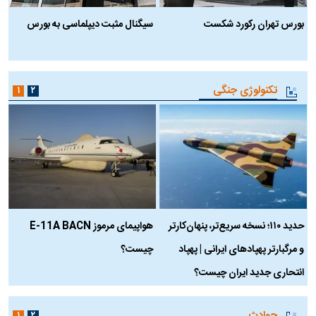
بورس تهران رکورد شکست
سیگنال مثبت دیپلماسی به بورس
ب
تکنولوژی جنگی
۱
۲
حدید ۱۱۰؛ نسخه سریع‌تر، پنهان‌کارتر
هواپیمای مرموز E-11A BACN
ف
و مرگبارتر پهپادهای ایرانی | پهپاد
چیست؟
م
انتحاری جدید ایران چیست؟
حوادث