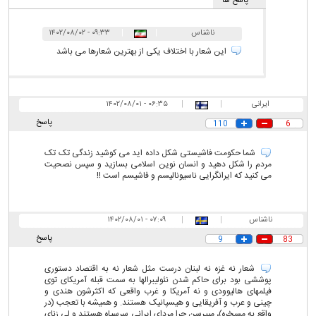
پاسخ ها
ناشناس
|
|
۰۹:۳۳ - ۱۴۰۲/۰۸/۰۲
این شعار با اختلاف یکی از بهترین شعارها می باشد
ایرانی
|
|
۰۶:۳۵ - ۱۴۰۲/۰۸/۰۱
پاسخ
110
6
شما حکومت فاشیستی شکل داده اید می کوشید زندگی تک تک
مردم را شکل دهید و انسان نوین اسلامی بسازید و سپس نصحیت
می کنید که ایرانگرایی ناسیونالیسم و فاشیسم است !!
ناشناس
|
|
۰۷:۰۹ - ۱۴۰۲/۰۸/۰۱
پاسخ
9
83
شعار نه غزه نه لبنان درست مثل شعار نه به اقتصاد دستوری
پوششی بود برای حاکم شدن نئولیبرالها به سمت قبله آمریکای توی
فیلمهای هالیوودی و نه آمریکا و غرب واقعی که اکثرشون هندی و
چینی و عرب و آفریقایی و هیسپانیک هستند. و همیشه با تعجب (در
واقع به مسخره)، میپرسن چرا مردای ایرانی سرسیاه هستند و لی زنای