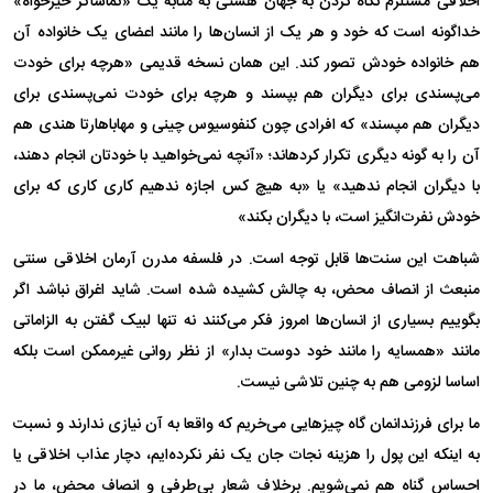
اخلاقی مستلزم نگاه کردن به جهان هستی به مثابه یک «تماشاگر خیرخواه»
خداگونه است که خود و هر یک از انسان‌ها را مانند اعضای یک خانواده آن
هم خانواده خودش تصور کند. این همان نسخه قدیمی «هرچه برای خودت
می‌پسندی برای دیگران هم بپسند و هرچه برای خودت نمی‌پسندی برای
دیگران هم مپسند» که افرادی چون کنفوسیوس چینی و مهاباهارتا هندی هم
آن را به گونه دیگری تکرار کرده‍اند؛ «آنچه نمی‌خواهید با خودتان انجام دهند،
با دیگران انجام ندهید» یا «به هیچ کس اجازه ندهیم کاری کاری که برای
خودش نفرت‌انگیز است، با دیگران بکند»
شباهت این سنت‌ها قابل توجه است. در فلسفه مدرن آرمان اخلاقی سنتی
منبعث از انصاف محض، به چالش کشیده شده است. شاید اغراق نباشد اگر
بگوییم بسیاری از انسان‌ها امروز فکر می‌کنند نه تنها لبیک گفتن به الزاماتی
مانند «همسایه را مانند خود دوست بدار» از نظر روانی غیرممکن است بلکه
اساسا لزومی هم به چنین تلاشی نیست.
ما برای فرزندانمان گاه چیز‌هایی می‌خریم که واقعا به آن نیازی ندارند و نسبت
به اینکه این پول را هزینه نجات جان یک نفر نکرده‌ایم، دچار عذاب اخلاقی یا
احساس گناه هم نمی‌شویم. برخلاف شعار بی‌طرفی و انصاف محض، ما در