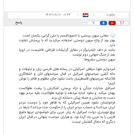
جالوت
|
|
۰۱:۴۶ - ۱۴۰۲/۰۸/۰۱
پاسخ
9
57
معانی میهن پرستی با ناسیونالیسم یا ملی گرایی یکسان است.
بهتر بود از واژه میهن دوستی استفاده میکردید که با پرستش تفاوت
دارد.
مانند تز دلف اشترنبرگر در مقابل گرایشات افراطی فاشیست در اروپا
بعد از جنگ جهانی دوم نوشت.
میهن دوستی مشروط!
امیدوارم نفوذ مبلغان اسرائیلی در رسانه های فارسی زبان و تبلیغات و
ماله کشی سیاستهای اسرائیل در قبال سیاستهای انان و اشغالگری
56ساله سرزمینهای فلسطینیان باعث نشود جای مظلوم و ظالم را عوض
کنیم!
اسرائیل جنایات جنگی و نژاد پرستی اشکارش را پشت هلوکاست
پهنان میکند. و بخود اجازه میدهد با توجیه هلوکاست علیه مردم یهود
دست به جنایتی و حمله پیش دستانه ای بزند.
فراموشمان نشود همین اسرائیلی که به ظاهر خود را دوست مردم
ایران میداند!!.و حساب مردم ایران را از حکومت جدا میداند!! بارها در
پیچ توییتری دولت اسرائیل به زبان عربی برای خوشنودی عربها خلیج
فارس را به عربی یاد کرده بود .و هزاران سیاست پنهانی در قبال ایران
دیگری که مجال گفتنش نیست