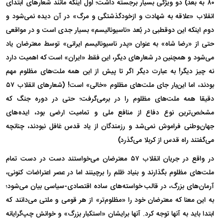
۸۰ به بعد) دو ویژگی بسیار برجسته داشت؛ اول اینکه مانند شعارهای ابتدای
انقلاب «علاقه به شهادت و ازخودگذشتگی و مرگ» در آن دیده نمی‌شود و
دوم اینکه این دوقطبی در بُعد «ناسیونالیسم» بسیار جدی است و در مواقعی
حتی از «رضا شاه» به عنوان «پدر ناسیونالیسم ایرانی» توسط معترضان یاد
می‌شود و همچنین در شعارهای دیگر، این فقط «ایران» است که اهمیت دارد
نه چیز دیگر! به عبارت دیگر اگر تا پیش از این همه ملت‌های مظلوم مهم
بودند، اما این‌بار جای ملت‌های مظلوم «خالی» است! (شعارهای انقلاب ۵۷
دقیقا همه ملت‌های مظلوم را در برمی‌گرفت؛ حتی در دوره جنگ که
مشخص‌ترین نوع دفاع از منافع ملی و تمامیت ارضی بود، ایده‌های
جهان‌وطنی فراموش نمی‌شد و رزمندگان از یاد قدس غافل نبودند، چنانچه
می‌گفتند راه قدس از کربلا می‌گذرد)
در واقع در جریان انقلاب ۵۷ معترضان می‌خواستند دست در دست تمام
ملت‌های مظلوم بگذارند و بنیاد ظلم را برچینند اما در عصر اعتراضات کنونی،
آرمان‌های بزرگ، در قالب خواسته‌های ساده اقتصادی-سیاسی بیان می‌شود؛
به این معنا که معترضان خود را «مظلوم‌تر» از هر قومی و ملتی می‌دانند که
ابتدا باید به آنها توجه کرد. آنها برایشان «استکبار بزرگ» و خوانش چپ‌گرایانه