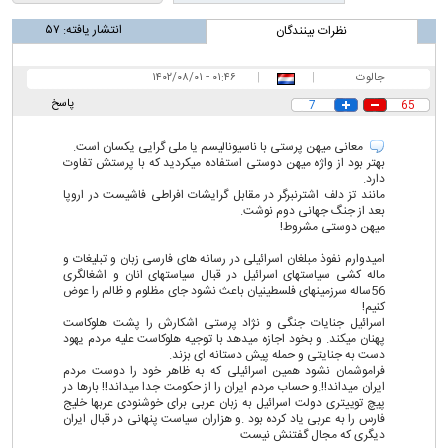
انتشار یافته:
۵۷
نظرات بینندگان
جالوت
|
|
۰۱:۴۶ - ۱۴۰۲/۰۸/۰۱
پاسخ
7
65
معانی میهن پرستی با ناسیونالیسم یا ملی گرایی یکسان است.
بهتر بود از واژه میهن دوستی استفاده میکردید که با پرستش تفاوت
دارد.
مانند تز دلف اشترنبرگر در مقابل گرایشات افراطی فاشیست در اروپا
بعد از جنگ جهانی دوم نوشت.
میهن دوستی مشروط!
امیدوارم نفوذ مبلغان اسرائیلی در رسانه های فارسی زبان و تبلیغات و
ماله کشی سیاستهای اسرائیل در قبال سیاستهای انان و اشغالگری
56ساله سرزمینهای فلسطینیان باعث نشود جای مظلوم و ظالم را عوض
کنیم!
اسرائیل جنایات جنگی و نژاد پرستی اشکارش را پشت هلوکاست
پهنان میکند. و بخود اجازه میدهد با توجیه هلوکاست علیه مردم یهود
دست به جنایتی و حمله پیش دستانه ای بزند.
فراموشمان نشود همین اسرائیلی که به ظاهر خود را دوست مردم
ایران میداند!!.و حساب مردم ایران را از حکومت جدا میداند!! بارها در
پیچ توییتری دولت اسرائیل به زبان عربی برای خوشنودی عربها خلیج
فارس را به عربی یاد کرده بود .و هزاران سیاست پنهانی در قبال ایران
دیگری که مجال گفتنش نیست