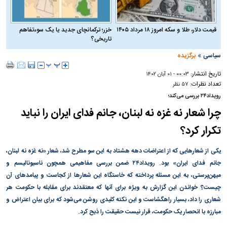
قیمت دلار، طلا و سکه امروز ۱۸ مرداد ۱۴۰۵
خزر؛ ترکمانچای جدید یا یک سوءتفاهم
تاریخی؟
»
سیاسی
برگزیده
تاریخ انتشار:
۰۰:۰۳ - ۰۱ آبان ۱۴۰۲
تعداد نظرات:
۵۷ نظر
رویداد۲۴ بررسی می‌کند؛
چرا شعار نه غزه نه لبنان، جانم فدای ایران را نباید
تکرار کرد؟
یکی از شعارهایی که از اعتراضات دهه هشتاد به این سو مطرح شد، شعار «نه غزه نه لبنان،
جانم فدای ایران» بود. رویداد۲۴ ضمن بررسی مفاهیمی همچون ناسیونالیسم و
میهن‌پرستی، به این مسئله پرداخته که خاستگاه این شعارها از کجاست و پیامدهای آن
چیست؟ خواندن این گزارش به ویژه برای آنها که معتقدند برای مقابله با حکومت هر
شعاری را داد، بسیار راهگشاست و این نکته کلیدی روشن می‌شود که برای بیان اعتراض و
مبارزه با انحصار یک حکومت، قرار نیست حقیقت را ذبح کرد.