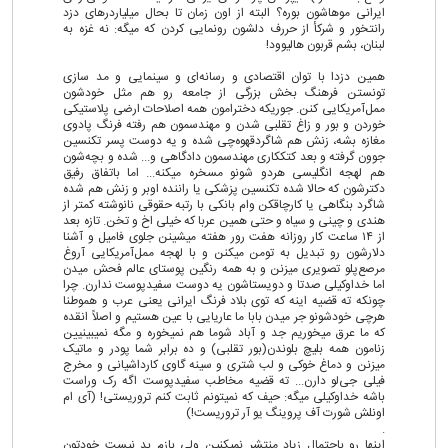
ایرانی موهاشون بوره؟ البته از اون زمان تا بحال میلیاردرهای دزد
رانتخور و شرکأ از حررف دلشون رونمایی کردن که میگه: نه غزه به
لبنان، بشم قربون هالیوود!
همین دزدا با توان اقتصادی و رسانه‌ای و سینمایی و مد سازی
تونستن فرهنگ بخش بزرگی از جامعه رو هم مثل خودشون
ممل‌آمریکایی کنن. جوریکه دخترامون همه اصلاحات ارضی پلاستیکی
خوردن و بور و زاغ تقلبی شدن و مهندسمون هم رفته فرنگ پادوی
مغازه بشه، زنش هم شاگردقهوه‌چی شده و یه دوست پسر تکنسین
جوون گرفته و بعد کتککاری مهندسمون دادگاهی و... شده و بچه‌شون
هم لهجه انگلیسی‌ هردو شونو مسخره میکنه... اما باتفاق رفیق
دکترشون که حالا شده تکنسین پزشکی یا راننده اوبر و زنش هم شده
شاگرد بنگاهی یا کارچاقکن وام بانکی با رتبه حقوقی نانوشته کمتر از
هندی و چینی و سیاه و حتی همین عربا که خیلی اخ و تخن. تازه بعد
از ۱۴ ساعت کار روزانه هفت رور هفته میشینن جلوی فامیل و آشنا
دلارشون رو تبدیل به تومن میکنن و با لهجه ممل‌آمریکایی آروغ
مرصع‌پلو تصویری میزنن و به همه رنگین پوستای عالم فحش میدن
اما خداوکیلی صدتا و دویستاشون یه دوست سفیدپوست ندارن. چرا
چونکه ته قضیه اینه که توی بلاد فرنگ ایرانی یعنی عرب و هموطنا
هرچی خودشونو جر میدن بابا ما عاریایی با عین هستیم و اصلاً انقده
که ما عرق میخوریم جد و آباد شوما هم نمیخوره و مگه نمیبینیین
زنامون همه بلیچ بلوندن(بور تقلبی) و ده برابر شما پودر و ماتیک
میزنن و دماغ خوکی و لب شتری و سینه گاوی کارداشیانی و مخرج
فیلی جی‌لو دارن... ته قضیه مخاطب سفیدپوست اگه رک وراست
باشه خداوکیلی میگه: حیف که نمیتونم ثابت کنم تروریستی! (آی ام
اونلش شورت آف پروینگ یو آر تروریست!)
.
اینها رو باحتمال زیاد منتشر نمیکنین ولی بازم بد نیست خودتون