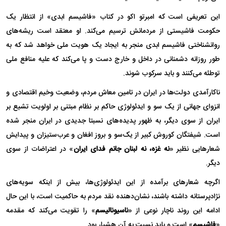
این تعریفی است که امبرتو اکو در کتاب «فاشیسم ابدی» از انتظار یک
حکومت فاشیستی از مردمانش ترسیم می‌کند. او معتقد است ریشه‌های
روانشناختی فاشیسم ابدی منجر به ایجاد یک هویت ملی خواهد شد که به
طور روزانه دشمنانی در داخل و خارج دست و پا می‌کند که علیه منافع ملی
توطئه می‌کنند و باید سرکوب شوند.
ناکارآمدی دولت‌ها در ایران در تامین معاش مردم، وضعیت وخیم اقتصادی و
انزوای جهانی از یک سو و ایدئولوژی حاکم بر نظام مبتنی بر اولویت تشیع بر
ایران از سوی دیگر، به ظهور پدیده‌های نسبتا جدیدی در ایران منجر شده
است. شیفتگان کوروش کبیر از یک‌سو و بروز افغان و عرب‌ستیزان و پیدایش
شعار‌هایی نظیر «
نه غزه، نه لبنان جانم فدای ایران
» در اعتراضات از سوی
دیگر.
اگرچه شعارهای برآمده از این ایدئولوژی‌ها، بیش از اینکه سویه‌های
نژادپرستانه داشته باشند، نشان‌دهنده نقد مردم به حاکمیت است، با این حال
ادامه این روند ناچار نوعی از «
ناسیونالیسم
» را تقویت می‌کند که مقدمه
«
فاشیسم
» است و باید نسبت به آن هشیار بود.