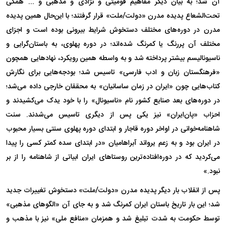
آن شد؛ به بیان دیگر مفاهیم قومیتی و نژادی و مذهبی و ... همگی
تحت‌الشعاع پدیده مدرن «دولت/ملت» قرار گرفتند؛ با این‌حال همین پدیده
مدرن در دوره‌های مختلف دستخوش شرایط بیرونی بوده است و اجزای
مختلف آن پررنگ یا کمرنگ شده‌اند؛ در دوره پهلوی، به باستان‌گرایی و
ناسیونالیسم بیشتر پرداخته شد و به واسطه همین رویکرد، نهادهایی همچون
«فرهنگستان زبان و ادب فارسی» تاسیس شد؛ بودجه‌هایی برای نگارش
کتاب‌هایی چون «ایران در زمان ساسانیان» به محققان خارجی داده می‌شد؛
در دوره‌های بعد صنایع کشور نام «ناسیونال» را با خود یدک می‌کشیدند و
احزاب «پان‌ایران» نیز یکی پس از دیگری تاسیس می‌شدند. سنت
شاهنامه‌خوانی در اواخر دوره قاجار و ابتدای دوره پهلوی سنتی بسیار محبوب
در ایران بود و به زعم یرواند آبراهامیان «در ابتدای سده کمتر کسی را پیدا
می‌کردید که در دوره‌افتاده‌ترین روستاهای ایران ابیاتی از شاهنامه را از بر
نبود.»
پس از انقلاب بار دیگر پدیده مدرن «دولت/ملت» دستخوش تغییرات جدید
شد؛ این بار تاریخ باستان ایران کمرنگ شد و به جای آن «الگوهای مذهبی»
توسط حکومت به شدت تبلیغ شد و همزمان «منافع ملی» نیز با مذهب و