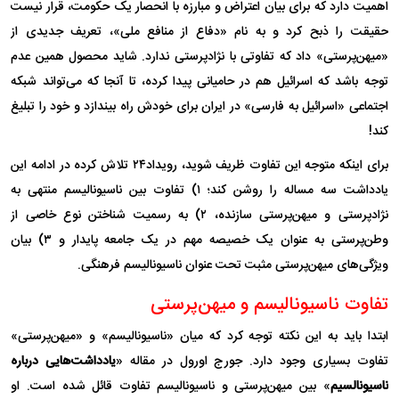
اهمیت دارد که برای بیان اعتراض و مبارزه با انحصار یک حکومت، قرار نیست
حقیقت را ذبح کرد و به نام «دفاع از منافع ملی»، تعریف جدیدی از
«میهن‌پرستی» داد که تفاوتی با نژادپرستی ندارد. شاید محصول همین عدم
توجه باشد که اسرائیل هم در حامیانی پیدا کرده، تا آنجا که می‌تواند شبکه
اجتماعی «اسرائیل به فارسی» در ایران برای خودش راه بیندازد و خود را تبلیغ
کند!
برای اینکه متوجه این تفاوت ظریف شوید، رویداد۲۴ تلاش کرده در ادامه این
یادداشت سه مساله را روشن کند؛ ۱) تفاوت بین ناسیونالیسم منتهی به
نژادپرستی و میهن‌پرستی سازنده، ۲) به رسمیت شناختن نوع خاصی از
وطن‌پرستی به عنوان یک خصیصه مهم در یک جامعه پایدار و ۳) بیان
ویژگی‌های میهن‌پرستی مثبت تحت عنوان ناسیونالیسم فرهنگی.
تفاوت ناسیونالیسم و میهن‌پرستی
ابتدا باید به این نکته توجه کرد که میان «ناسیونالیسم» و «میهن‌پرستی»
تفاوت بسیاری وجود دارد. جورج اورول در مقاله «
یادداشت‌هایی درباره
ناسیونالسیم
» بین میهن‌پرستی و ناسیونالیسم تفاوت قائل شده است. او