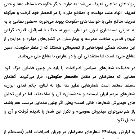
پیوندهای مذهبی تعریف می‌شد؛ به عبارت دیگر حکومت مسلط، معنا و حتی
تعریف «نهاد ملت دولت» و «منافع ملی» را در انحصار خود گرفت و هرگونه
تعریف منافع ملی با خواسته‌های حکومت پیوند می‌خورد؛ «حضور نظامی یا به
به عبارتی مستشاری ایران در لبنان، سوریه، جنگ با اسرائیل، قدرت گرفتن
نیروی قدس، ساخت مدرسه و بیمارستان در کشورهای دیگر» و مواردی از
این دست، همگی نمونه‌هایی از تصمیماتی هستند که از منظر حکومت، «عین
منافع ملی» است اما منتقدانی آن را در تعارض با منافع ملی می‌دانند.
در حقیقت شعارهای سیاسی اعتراضات را باید در چنین فضایی درک کرد؛
فضایی که معترضان در مقابل «
انحصار حکومتی
» قرار می‌گیرند. گفتمان
مسلط معتقد است شعارهایی نظیر «نه غزه نه لبنان، جانم فدای ایران»
شعارهای مردم ایران نیستند و «دشمنان» آن را ساخته‌اند، اما در این تحلیل
جای «پذیرش شعارها» خالی است؛ یعنی اگر چنین مدعایی درست هم باشد،
باز هم نمی‌توان «پذیرش عمومی» و تکرار این شعار را نادیده گرفت و آن را
تحلیل نکرد.
به گزارش رویداد۲۴ شعارهای معترضان در جریان اعتراضات اخیر (دست‌کم از