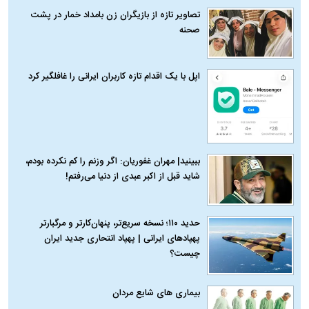
تصاویر تازه از بازیگران زن بامداد خمار در پشت
صحنه
اپل با یک اقدام تازه کاربران ایرانی را غافلگیر کرد
ببینید| مهران غفوریان: اگر وزنم را کم نکرده بودم،
شاید قبل از اکبر عبدی از دنیا می‌رفتم!
حدید ۱۱۰؛ نسخه سریع‌تر، پنهان‌کارتر و مرگبارتر
پهپادهای ایرانی | پهپاد انتحاری جدید ایران
چیست؟
بیماری‌ های شایع مردان