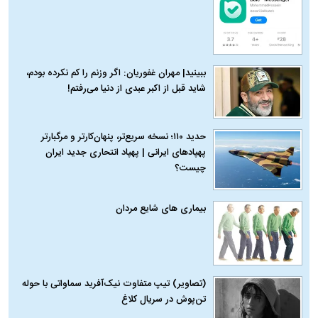
ببینید| مهران غفوریان: اگر وزنم را کم نکرده بودم،
شاید قبل از اکبر عبدی از دنیا می‌رفتم!
حدید ۱۱۰؛ نسخه سریع‌تر، پنهان‌کارتر و مرگبارتر
پهپادهای ایرانی | پهپاد انتحاری جدید ایران
چیست؟
بیماری‌ های شایع مردان
(تصاویر) تیپ متفاوت نیک‌آفرید سماواتی با حوله
تن‌پوش در سریال کلاغ