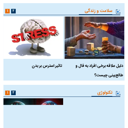
سلامت و زندگی
۱
۲
دلیل علاقه برخی افراد به فال و
تاثیر استرس بر بدن
ع
طالع‌بینی چیست؟
آ
تکنولوژی
۱
۲