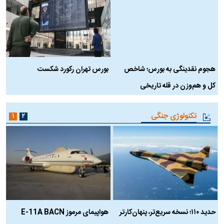
هجوم نقدینگی به بورس؛ شاخص
بورس تهران رکورد شکست
س
کل و هم‌وزن در قله تاریخی
تکنولوژی جنگی
۱
۲
حدید ۱۱۰؛ نسخه سریع‌تر، پنهان‌کارتر
هواپیمای مرموز E-11A BACN
ف