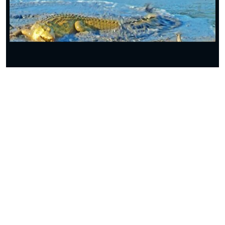
ببینید| فرار دیدنی شترمرغ از چنگ یوزپلنگ
ببینید| رویارویی مرگبار مار مامبای سیاه با کروکدیل