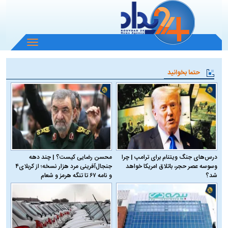
باز
و
بسته
حتما بخوانید
کردن
منو
درس‌های جنگ ویتنام برای ترامپ | چرا
محسن رضایی کیست؟ | چند دهه
وسوسه عصر حجر، باتلاق امریکا خواهد
جنجال‌آفرینی مرد هزار نسخه؛ از کربلای۴
شد؟
و نامه ۶۷ تا تنگه هرمز و شعام