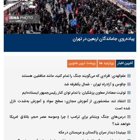
پیاده‌روی جاماندگان اربعین در تهران
آخرین اخبار
پربازدید ها
پربحث ترین عناوین
علم‌الهدی: افرادی که می‌گویند جنگ را تمام کنید، مانند منافقین هستند
چالوس و آزادراه تهران - شمال یکطرفه شد
توئیت معنادار معاون پزشکیان: با تمام توان کنار رئیس‌جمهور ایستاده‌ایم
انتقاد تند سلحشوری از آموزش مجازی؛ سطح سواد و آموزش به‌شدت نازل
شده است
درس‌های جنگ ویتنام برای ترامپ | چرا وسوسه عصر حجر، باتلاق امریکا
خواهد شد؟
ببینید| دیدار سران پاکستان و عربستان در مکه