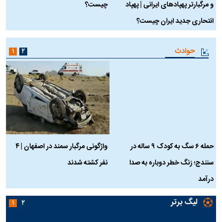
و مرگبارتر پهپادهای ایرانی | پهپاد
چیست؟
م
انتحاری جدید ایران چیست؟
حوادث
۱
۲
حمله ۶ سگ به کودک ۹ ساله در
واژگونی مرگبار سمند در اصفهان | ۴
ع
سنندج؛ زنگ خطر دوباره به صدا
نفر کشته شدند
ک
درآمد
لیگ برتر
۱
۲