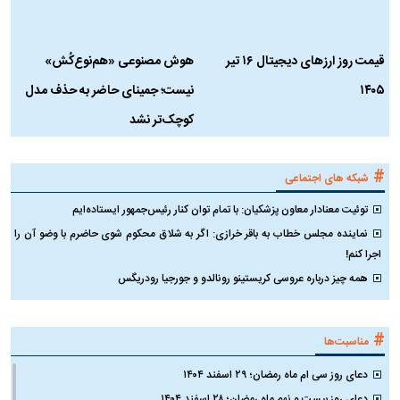
قیمت روز ارز‌های دیجیتال ۱۶ تیر
هوش مصنوعی «هم‌نوع‌کُش»
چ
۱۴۰۵
نیست؛ جمینای حاضر به حذف مدل
ک
کوچک‌تر نشد
#
شبکه های اجتماعی
توئیت معنادار معاون پزشکیان: با تمام توان کنار رئیس‌جمهور ایستاده‌ایم
نماینده مجلس خطاب به باقر خرازی: اگر به شلاق محکوم شوی حاضرم با وضو آن را
اجرا کنم!
همه چیز درباره عروسی کریستینو رونالدو و جورجیا رودریگس
#
مناسبت‌ها
دعای روز سی ام ماه رمضان؛ ۲۹ اسفند ۱۴۰۴
دعای روز بیست و نهم ماه رمضان؛ ۲۸ اسفند ۱۴۰۴