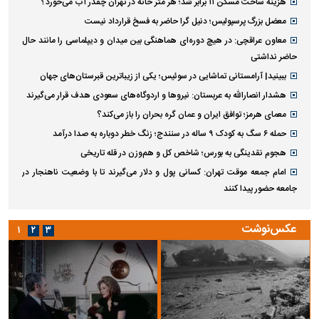
هزینه ساخت مسکن ۱۱ برابر شد؛ هر متر خانه در تهران چقدر آب می‌خورد؟
معضل بزرگ پرسپولیس؛ دنیل گرا حاضر به فسخ قرارداد نیست
معاون عراقچی: در هیچ دوره‌ای هماهنگی بین میدان و دیپلماسی را مانند حال
حاضر نداشتی
ببینید| آرامستانی تماشایی در سوئیس؛ یکی از زیباترین قبرستان‌های جهان
هشدار انصارالله به عربستان: نیروها و اردوگاه‌های سعودی هدف قرار می‌گیرند
معمای هرمز؛ توافق ایران و عمان گره بحران را باز می‌کند؟
حمله ۶ سگ به کودک ۹ ساله در سنندج؛ زنگ خطر دوباره به صدا درآمد
هجوم نقدینگی به بورس؛ شاخص کل و هم‌وزن در قله تاریخی
امام جمعه موقت تهران: کسانی پول و دلار می‌گیرند تا با وضعیت ناهنجار در
جامعه حضور پیدا کنند
عکس‌نوشت
۱
۲
۳