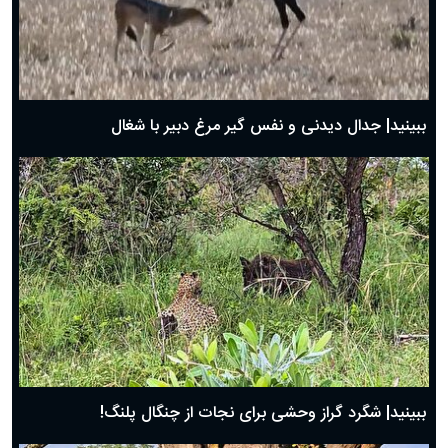
دعای روز دوم ماه مبارک رمضان ۱ اسفند ماه ۱۴۰۴
دعای روز اول ماه مبارک رمضان، ۳۰ بهمن ۱۴۰۴
حضرت زینب(س) چگونه از دنیا رفت؟
بهترین پیامک تبریک روز پدر ۱۴۰۴؛ جملات زیبا و صمیمانه
روز پدر ۱۴۰۴ چه روزی است؟
ببینید| جدال دیدنی و نفس گیر مرغ دبیر با شغال
ببینید| شگرد گراز وحشی برای نجات از چنگال پلنگ!