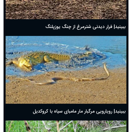
ببینید| فرار دیدنی شترمرغ از چنگ یوزپلنگ
ببینید| رویارویی مرگبار مار مامبای سیاه با کروکدیل