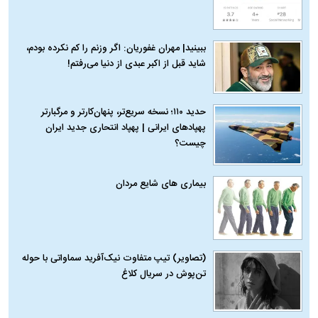
ببینید| مهران غفوریان: اگر وزنم را کم نکرده بودم،
شاید قبل از اکبر عبدی از دنیا می‌رفتم!
حدید ۱۱۰؛ نسخه سریع‌تر، پنهان‌کارتر و مرگبارتر
پهپادهای ایرانی | پهپاد انتحاری جدید ایران
چیست؟
بیماری‌ های شایع مردان
(تصاویر) تیپ متفاوت نیک‌آفرید سماواتی با حوله
تن‌پوش در سریال کلاغ