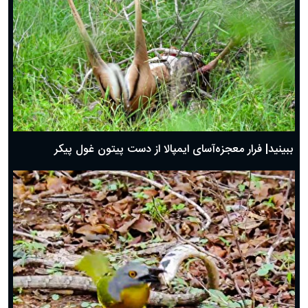
ببینید| فرار معجزه‌آسای ایمپالا از دست پیتون غول پیکر