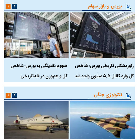
بورس و بازار سهام
۱
۲
رکوردشکنی تاریخی بورس؛ شاخص
هجوم نقدینگی به بورس؛ شاخص
ب
کل وارد کانال ۵.۵ میلیون واحد شد
کل و هم‌وزن در قله تاریخی
تکنولوژی جنگی
۱
۲