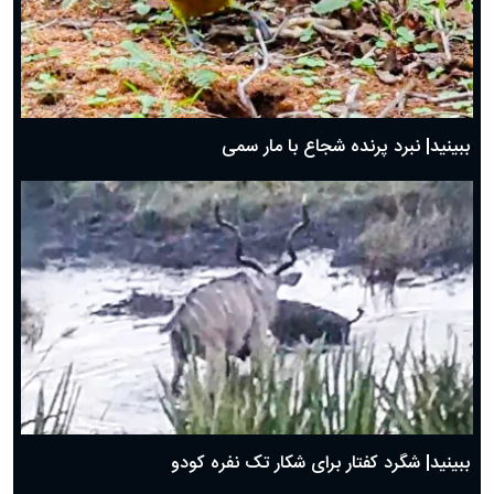
ببینید| نبرد پرنده شجاع با مار سمی
ببینید| شگرد کفتار برای شکار تک نفره کودو