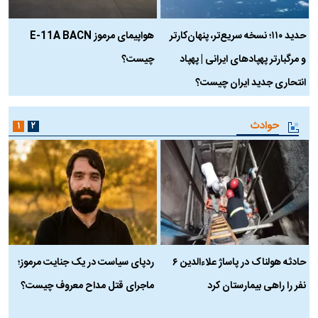
حدید ۱۱۰؛ نسخه سریع‌تر، پنهان‌کارتر
هواپیمای مرموز E-11A BACN
ف
و مرگبارتر پهپادهای ایرانی | پهپاد
چیست؟
م
انتحاری جدید ایران چیست؟
حوادث
۱
۲
حادثه هولناک در پاساژ علاءالدین ۶
ردپای سیاست در یک جنایت مرموز؛
ج
نفر را راهی بیمارستان کرد
ماجرای قتل مداح معروف چیست؟
ب
ج