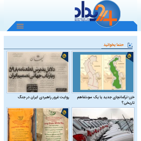
باز
و
بسته
حتما بخوانید
کردن
منو
خزر؛ ترکمانچای جدید یا یک سوءتفاهم
روایت غرور راهبردی ایران در جنگ
تاریخی؟