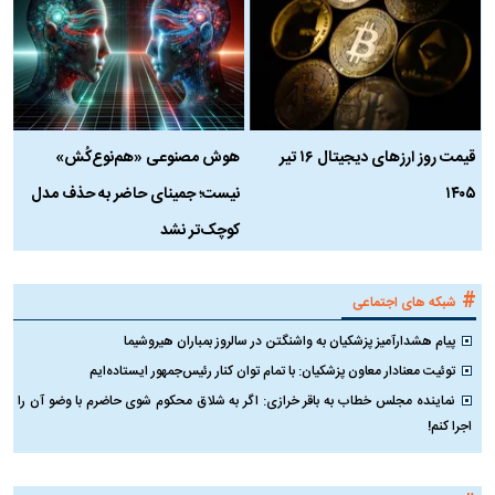
قیمت روز ارز‌های دیجیتال ۱۶ تیر
هوش مصنوعی «هم‌نوع‌کُش»
چ
۱۴۰۵
نیست؛ جمینای حاضر به حذف مدل
ک
کوچک‌تر نشد
#
شبکه های اجتماعی
پیام هشدارآمیز پزشکیان به واشنگتن در سالروز بمباران هیروشیما
توئیت معنادار معاون پزشکیان: با تمام توان کنار رئیس‌جمهور ایستاده‌ایم
نماینده مجلس خطاب به باقر خرازی: اگر به شلاق محکوم شوی حاضرم با وضو آن را
اجرا کنم!