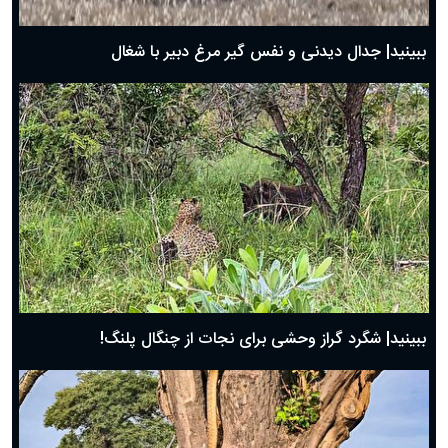
بهترین پیامک تبریک روز پدر ۱۴۰۴؛ جملات زیبا و صمیمانه
روز پدر ۱۴۰۴ چه روزی است؟
ببینید| جدال دیدنی و نفس گیر مرغ دبیر با شغال
ببینید| شگرد گراز وحشی برای نجات از چنگال پلنگ!