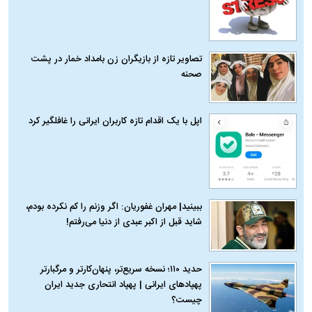
تصاویر تازه از بازیگران زن بامداد خمار در پشت
صحنه
اپل با یک اقدام تازه کاربران ایرانی را غافلگیر کرد
ببینید| مهران غفوریان: اگر وزنم را کم نکرده بودم،
شاید قبل از اکبر عبدی از دنیا می‌رفتم!
حدید ۱۱۰؛ نسخه سریع‌تر، پنهان‌کارتر و مرگبارتر
پهپادهای ایرانی | پهپاد انتحاری جدید ایران
چیست؟