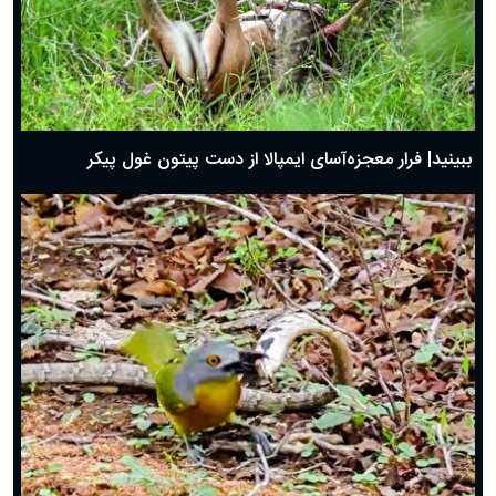
ببینید| فرار معجزه‌آسای ایمپالا از دست پیتون غول پیکر