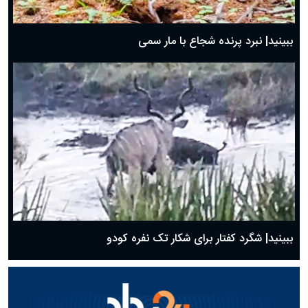
ببینید| نبرد پرنده شجاع با مار سمی
ببینید| شگرد کفتار برای شکار تک نفره کودو