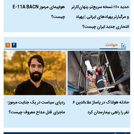
حدید ۱۱۰؛ نسخه سریع‌تر، پنهان‌کارتر
هواپیمای مرموز E-11A BACN
ف
و مرگبارتر پهپادهای ایرانی | پهپاد
چیست؟
م
انتحاری جدید ایران چیست؟
حوادث
۱
۲
حادثه هولناک در پاساژ علاءالدین ۶
ردپای سیاست در یک جنایت مرموز؛
ج
نفر را راهی بیمارستان کرد
ماجرای قتل مداح معروف چیست؟
ب
ج