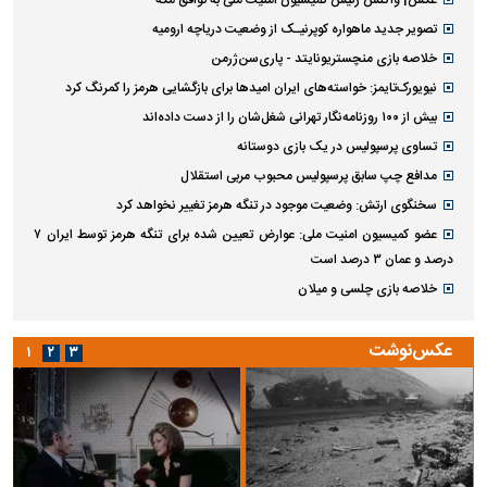
عکس| واکنش رئیس کمیسیون امنیت ملی به توافق مکه
تصویر جدید ماهواره کوپرنیـک از وضعیت دریاچه ارومیه
خلاصه بازی منچستریونایتد - پاری‌سن‌ژرمن
نیویورک‌تایمز: خواسته‌های ایران امیدها برای بازگشایی هرمز را کمرنگ کرد
بیش از ۱۰۰ روزنامه‌نگار تهرانی شغل‌شان را از دست داده‌اند
تساوی پرسپولیس در یک بازی دوستانه
مدافع چپ سابق پرسپولیس محبوب مربی استقلال
سخنگوی ارتش: وضعیت موجود در تنگه هرمز تغییر نخواهد کرد
عضو کمیسیون امنیت ملی: عوارض تعیین شده برای تنگه هرمز توسط ایران ۷
درصد و عمان ۳ درصد است
خلاصه بازی چلسی و میلان
عکس‌نوشت
۱
۲
۳