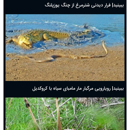
ببینید| فرار دیدنی شترمرغ از چنگ یوزپلنگ
ببینید| رویارویی مرگبار مار مامبای سیاه با کروکدیل