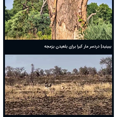
ببینید| دردسر مار کبرا برای بلعیدن بزمجه