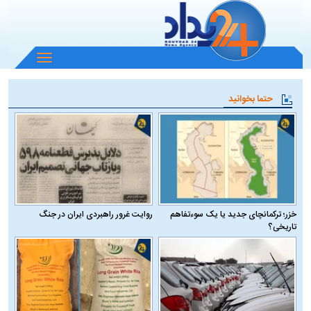
باز
و
بسته
حتما بخوانید
کردن
منو
خزر؛ ترکمانچای جدید یا یک سوءتفاهم
روایت غرور راهبردی ایران در جنگ
تاریخی؟