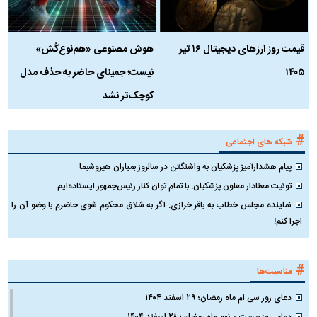
قیمت روز ارز‌های دیجیتال ۱۶ تیر
هوش مصنوعی «هم‌نوع‌کُش»
چ
۱۴۰۵
نیست؛ جمینای حاضر به حذف مدل
ک
کوچک‌تر نشد
#
شبکه های اجتماعی
پیام هشدارآمیز پزشکیان به واشنگتن در سالروز بمباران هیروشیما
توئیت معنادار معاون پزشکیان: با تمام توان کنار رئیس‌جمهور ایستاده‌ایم
نماینده مجلس خطاب به باقر خرازی: اگر به شلاق محکوم شوی حاضرم با وضو آن را
اجرا کنم!
#
مناسبت‌ها
دعای روز سی ام ماه رمضان؛ ۲۹ اسفند ۱۴۰۴