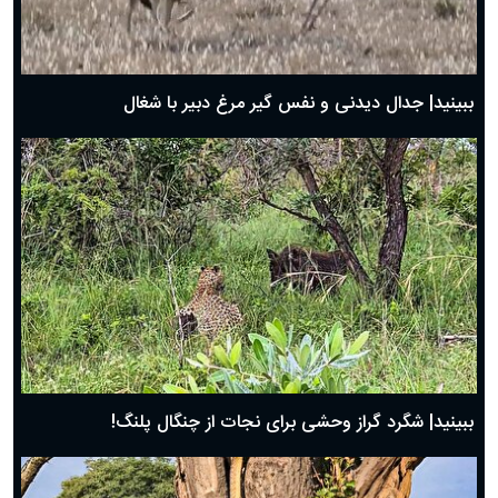
حضرت زینب(س) چگونه از دنیا رفت؟
بهترین پیامک تبریک روز پدر ۱۴۰۴؛ جملات زیبا و صمیمانه
روز پدر ۱۴۰۴ چه روزی است؟
ببینید| جدال دیدنی و نفس گیر مرغ دبیر با شغال
ببینید| شگرد گراز وحشی برای نجات از چنگال پلنگ!