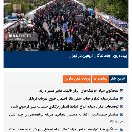
پیاده‌روی جاماندگان اربعین در تهران
آخرین اخبار
پربازدید ها
پربحث ترین عناوین
سخنگوی سپاه: موشک‌های ایران قابلیت تغییر مسیر دارند
هشدار درباره تداوم حباب منفی طلا؛ احتمال خروج سرمایه از بازار
توضیحات نیکزاد درباره ابلاغ شرایط اضطرار برگزاری جلسات علنی از سوی شعام
هشدار حسام‌الدین آشنا به محسن رضایی: هزینه بی‌تصمیمی را چند نسل
می‌پردازند
سخنگوی هیئت‌رئیسه مجلس: فرایند قانونی استیضاح وزیر کار انجام شده است