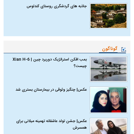
جاذبه های گردشگری روستای کندلوس
گوناگون
بمب افکن استراتژیک دوربرد چین | Xian H-6
چیست؟
عکس| چنگیز وثوقی در بیمارستان بستری شد
عکس| جشن تولد عاشقانه تهمینه میلانی برای
همسرش