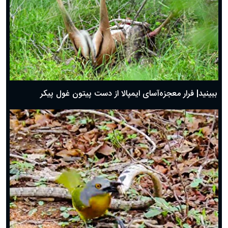
ببینید| فرار معجزه‌آسای ایمپالا از دست پیتون غول پیکر