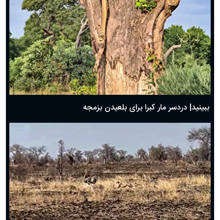
ببینید| دردسر مار کبرا برای بلعیدن بزمجه