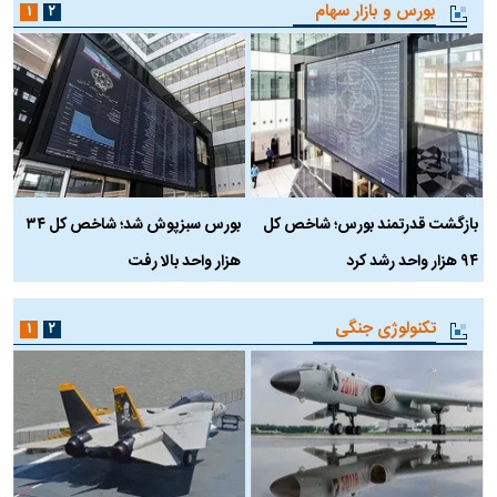
بورس و بازار سهام
۱
۲
بازگشت قدرتمند بورس؛ شاخص کل
بورس سبزپوش شد؛ شاخص کل ۳۴
ر
۹۴ هزار واحد رشد کرد
هزار واحد بالا رفت
م
تکنولوژی جنگی
۱
۲