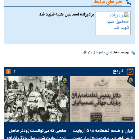
خبر های مرتبط
برادرزاده اسماعیل هنیه شهید شد
برچسب ها:
لبنان
،
اسرائیل
،
توافق
تاریخ
۱
۲
ایران و طلسم قطعنامه ۵۹۸ | روایت
صلحی که می‌توانست زودتر حاصل
غرور راهبردی و فرصت‌های از دست
شود | روایت شش سال جنگ اضافه