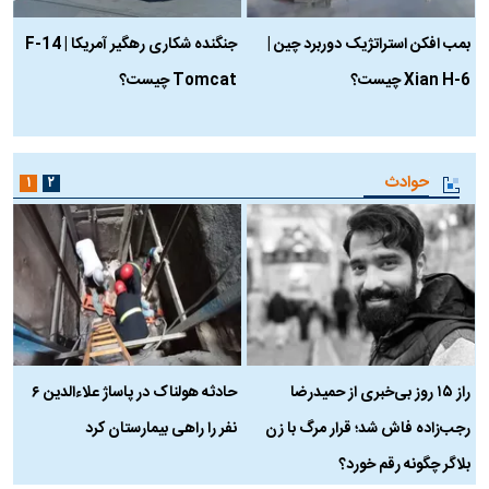
بمب افکن استراتژیک دوربرد چین |
جنگنده شکاری رهگیر آمریکا | F-14
Xian H-6 چیست؟
Tomcat چیست؟
و
ا
حوادث
۱
۲
راز ۱۵ روز بی‌خبری از حمیدرضا
حادثه هولناک در پاساژ علاءالدین ۶
ر
رجب‌زاده فاش شد؛ قرار مرگ با زن
نفر را راهی بیمارستان کرد
م
بلاگر چگونه رقم خورد؟