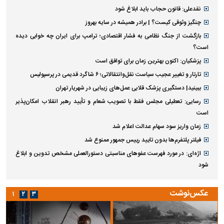
نقدعلی: قانون حجاب باید ابلاغ شود
چنگیز وثوقی کیست؟ | برادر همیشه در سایه بهروز
بازگشت از جنگ نظامی به فشار اقتصادی؛ ترامپ برای ایران چه خوابی دیده
است؟
پزشکیان: اکنون بهترین زمان برای توافق است
تارتار و تغییر عجیب سیاست نقل‌وانتقالاتی؛ ۶ شاگرد قدیمی در پرسپولیس
ببینید| دستگیری پزشک قلابی عمل‌های زیبایی در شهریار تهران
رسایی: تعطیلی مجلس فقط با تصویب شعام و تأیید رهبر انقلاب امکان‌پذیر
است
زمان واریز سود سهام عدالت اعلام شد
فیلتر پلتفرم‌ها بدون تایید رییس جمهور ممنوع شد
اژه‌ای: در مورد فهرست عفو‌های مناسبتی دستورالعملی مشخص تدوین و ابلاغ
شود
عکس‌نوشت
۱
۲
۳