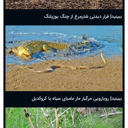
ببینید| فرار دیدنی شترمرغ از چنگ یوزپلنگ
ببینید| رویارویی مرگبار مار مامبای سیاه با کروکدیل