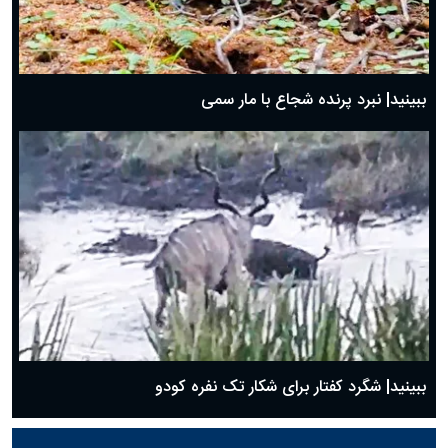
ببینید| نبرد پرنده شجاع با مار سمی
ببینید| شگرد کفتار برای شکار تک نفره کودو