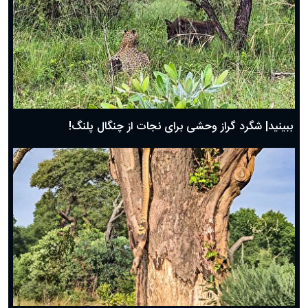
ببینید| شگرد گراز وحشی برای نجات از چنگال پلنگ!