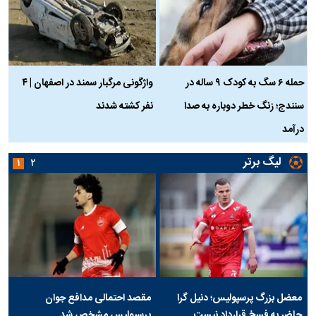
حمله ۶ سگ به کودک ۹ ساله در
واژگونی مرگبار سمند در اصفهان | ۴
ع
سنندج؛ زنگ خطر دوباره به صدا
نفر کشته شدند
ک
درآمد
لیگ برتر
۱
۲
معضل بزرگ پرسپولیس؛ دنیل گرا
مقصد احتمالی مدافع جوان
حاضر به فسخ قرارداد نیست
پرسپولیس مشخص شد