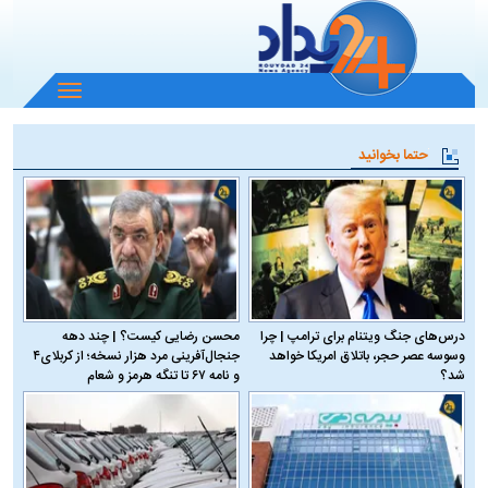
باز
و
بسته
حتما بخوانید
کردن
منو
درس‌های جنگ ویتنام برای ترامپ | چرا
محسن رضایی کیست؟ | چند دهه
وسوسه عصر حجر، باتلاق امریکا خواهد
جنجال‌آفرینی مرد هزار نسخه؛ از کربلای۴
شد؟
و نامه ۶۷ تا تنگه هرمز و شعام