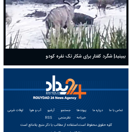
ببینید| شگرد کفتار برای شکار تک نفره کودو
تماس با ما
درباره ما
پیوندها
جستجو
آرشیو
آب و هوا
اوقات شرعی
خبرنامه
نظرسنجی
RSS
کلیه حقوق محفوظ است،استفاده از مطالب با ذکر منبع بلامانع است