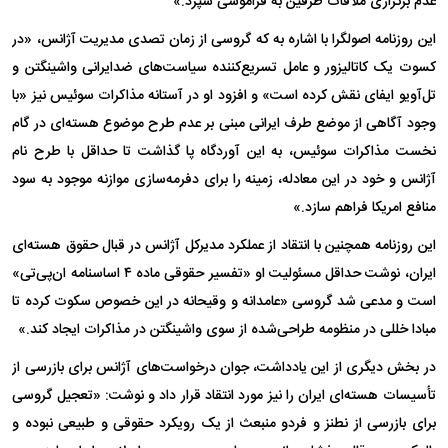
عدم برگزاری ملاقات طرفین به فراموشی سپرد.»
این روزنامه اصولگرا با اشاره به که گروسی از زمان تصدی مدیریت آژانس، «در
کسوت یک کاتالیزور و عامل تسریع‌کننده سیاست‌های ضدایرانی واشینگتن و
تل‌آویو ایفای نقش کرده است» و افزود او در آستانه مذاکرات سوئیس نیز «با
وجود آگاهی از موضع طرف ایرانی مبنی بر عدم طرح موضوع هسته‌ای در گام
نخست مذاکرات سوئیس، به این آوردگاه پا گذاشت تا حداقل با طرح نام
آژانس و خود در این معادله، زمینه را برای دفرمه‌سازی موازنه موجود به سود
منافع امریکا فراهم سازد.»
این روزنامه همچنین با انتقاد از عملکرد مدیرکل آژانس در قبال حقوق هسته‌ای
ایران، نوشت حداقل مسئولیت او «تفسیر حقوقی ماده ۴ اساسنامه ان‌پی‌تی»
است و مدعی شد گروسی «عامدانه و وقیحانه در این خصوص سکوت کرده تا
مبادا خللی در منظومه طراحی‌شده از سوی واشینگتن در مذاکرات ایجاد کند.»
در بخش دیگری از این یادداشت، جوان درخواست‌های آژانس برای بازرسی از
تأسیسات هسته‌ای ایران را نیز مورد انتقاد قرار داد و نوشت: «تعجیل گروسی
برای بازرسی از نطنز و فردو منبعث از یک رویکرد حقوقی و طبیعی نبوده و