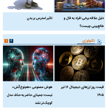
دلیل علاقه برخی افراد به فال و
تاثیر استرس بر بدن
ع
طالع‌بینی چیست؟
آ
تکنولوژی
۱
۲
قیمت روز ارز‌های دیجیتال ۱۶ تیر
هوش مصنوعی «هم‌نوع‌کُش»
چ
۱۴۰۵
نیست؛ جمینای حاضر به حذف مدل
ک
کوچک‌تر نشد