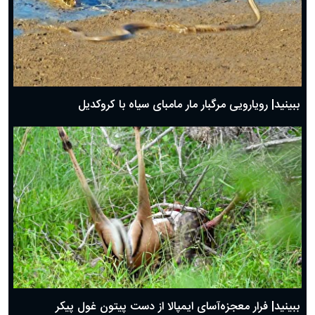
ببینید| رویارویی مرگبار مار مامبای سیاه با کروکدیل
ببینید| فرار معجزه‌آسای ایمپالا از دست پیتون غول پیکر