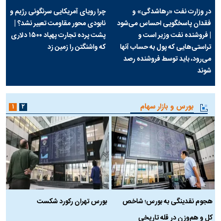
در وزارت نفت «رهاشدگی» و
چرا رویای آمریکایی سرنگونی رژیم و
فقدان پاسخگویی احساس می‌شود
نابودی محور مقاومت تعبیر نشد؟ |
| فروشنده نفت وزیر است و
پشت پرده تجارت پهپاد‌ ۱۵۰۰ دلاری
تراستی‌هایی که پول به حساب آنها
که واشنگتن را زمین زد
می‌رود، باید توسط فروشنده رصد
شوند
بورس و بازار سهام
۱
۲
هجوم نقدینگی به بورس؛ شاخص
بورس تهران رکورد شکست
س
کل و هم‌وزن در قله تاریخی