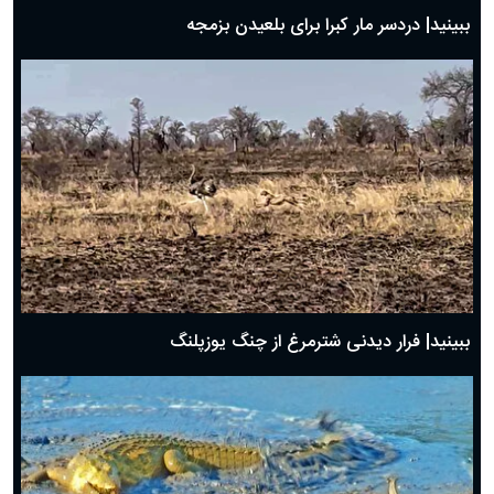
ببینید| دردسر مار کبرا برای بلعیدن بزمجه
ببینید| فرار دیدنی شترمرغ از چنگ یوزپلنگ