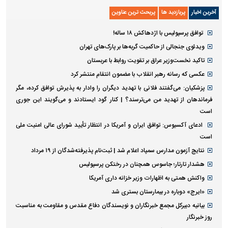
آخرین اخبار
پربازدید ها
پربحث ترین عناوین
توافق پرسپولیس با اژدهاکش ۱۸ ساله!
ویدئوی جنجالی از حاکمیت گربه‌ها بر پارک‌های تهران
تاکید نخست‌وزیر عراق بر تقویت روابط با عربستان
عکسی که رسانه رهبر انقلاب با مضمون انتقام منتشر کرد
پزشکیان: می‌گفتند فلانی با تهدید دیگران را وادار به پذیرش توافق کرده، مگر
فرماندهان از تهدید من می‌ترسند؟ | کنار گود ایستادند و می‌گویند این جوری
است
ادعای آکسیوس: توافق ایران و آمریکا در انتظار تأیید شورای عالی امنیت ملی
است
نتایج آزمون مدارس سمپاد اعلام شد | ثبت‌نام پذیرفته‌شدگان از ۱۹ مرداد
هشدار تارتار؛ جاسوس همچنان در رختکن پرسپولیس
واکنش همتی به اظهارات وزیر خزانه داری آمریکا
«ایرج» دوباره در بیمارستان بستری شد
بیانیه دبیرکل مجمع خبرنگاران و نویسندگان دفاع مقدس و مقاومت به مناسبت
روز خبرنگار