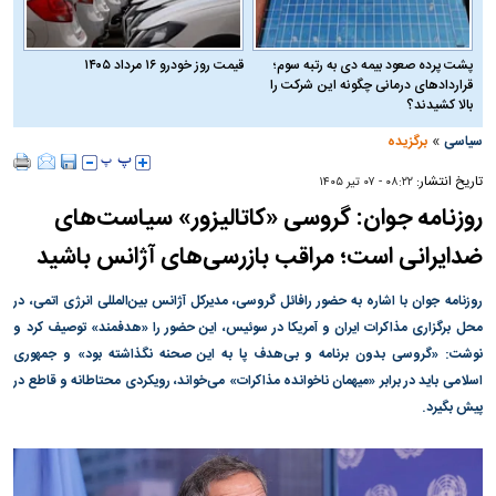
پشت پرده صعود بیمه دی به رتبه سوم؛
قیمت روز خودرو ۱۶ مرداد ۱۴۰۵
قراردادهای درمانی چگونه این شرکت را
بالا کشیدند؟
»
سیاسی
برگزیده
تاریخ انتشار:
۰۸:۲۲ - ۰۷ تير ۱۴۰۵
روزنامه جوان: گروسی «کاتالیزور» سیاست‌های
ضدایرانی است؛ مراقب بازرسی‌های آژانس باشید
روزنامه جوان با اشاره به حضور رافائل گروسی، مدیرکل آژانس بین‌المللی انرژی اتمی، در
محل برگزاری مذاکرات ایران و آمریکا در سوئیس، این حضور را «هدفمند» توصیف کرد و
نوشت: «گروسی بدون برنامه و بی‌هدف پا به این صحنه نگذاشته بود» و جمهوری
اسلامی باید در برابر «میهمان ناخوانده مذاکرات» می‌خواند، رویکردی محتاطانه و قاطع در
پیش بگیرد.