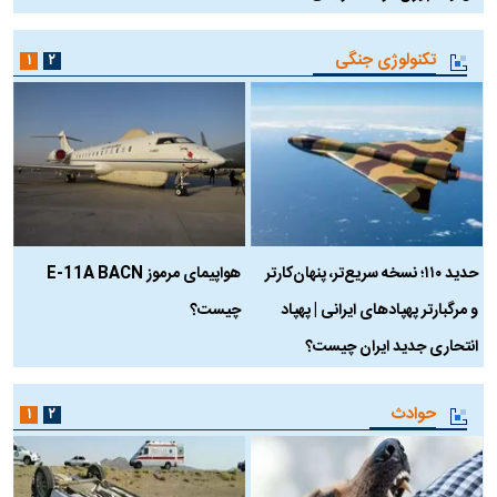
تکنولوژی جنگی
۱
۲
حدید ۱۱۰؛ نسخه سریع‌تر، پنهان‌کارتر
هواپیمای مرموز E-11A BACN
ف
و مرگبارتر پهپادهای ایرانی | پهپاد
چیست؟
م
انتحاری جدید ایران چیست؟
حوادث
۱
۲