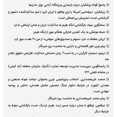
پاسخ کوتاه پزشکیان درباره بازسازی ورزشگاه آزادی: پول نداریم!
پزشکیان: دیپلماسی آمریکا را پای توافق با ایران آورد | تیم مذاکره‌کننده دلسوز و
کارشناس است؛ تخریبش بی‌انصافی است
سخنگوی سپاه: بازگشایی تنگه هرمز به مذاکرات ایران و عمان ارتباطی ندارد
حمله موشکی به یک کشتی اماراتی هنگام عبور از تنگه هرمز
ارزش معاملات خرد «سهام و صندوق‌های سهامی» از مرز ۲۰ همت عبور کرد
پیام وزیر امور اقتصادی و دارایی به مناسبت روز خبرنگار
ترمیم دستمزد کارگران در راه است؟ زمان احتمالی مذاکرات افزایش حقوق اعلام
شد
پاسخگویی سرپرست مدیریت توسعه تجارت (گمرک سازمان منطقه آزاد کیش)
در سامانه تلفنی ۱۲۴
محمد شریعتمداری: انتخاب پتروشیمی نوری به‌عنوان «واحد نمونه صنعتی و
معدنی کشور» در شرایط دشوار جنگ تحمیلی حاصل همدلی، دانش و روحیه
جهادی است
پیام محمد شریعتمداری به مناسبت روز خبرنگار
عراقچی: توافق با عمان درباره مسیر تردد هرمز نزدیک است؛ بازگشایی منوط به
شرایط دیگر