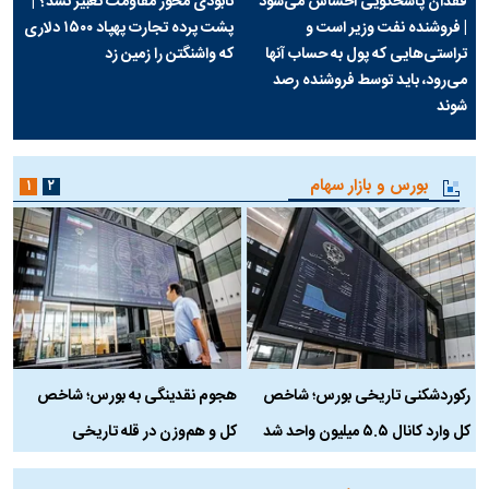
فقدان پاسخگویی احساس می‌شود
نابودی محور مقاومت تعبیر نشد؟ |
| فروشنده نفت وزیر است و
پشت پرده تجارت پهپاد‌ ۱۵۰۰ دلاری
تراستی‌هایی که پول به حساب آنها
که واشنگتن را زمین زد
می‌رود، باید توسط فروشنده رصد
شوند
بورس و بازار سهام
۱
۲
رکوردشکنی تاریخی بورس؛ شاخص
هجوم نقدینگی به بورس؛ شاخص
ب
کل وارد کانال ۵.۵ میلیون واحد شد
کل و هم‌وزن در قله تاریخی