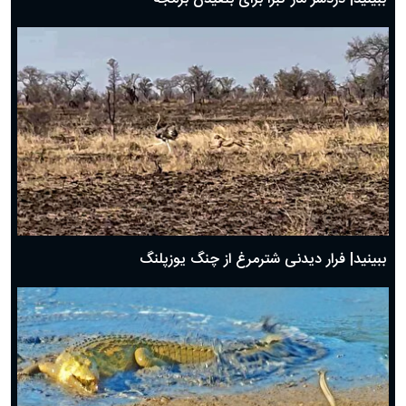
ببینید| فرار دیدنی شترمرغ از چنگ یوزپلنگ