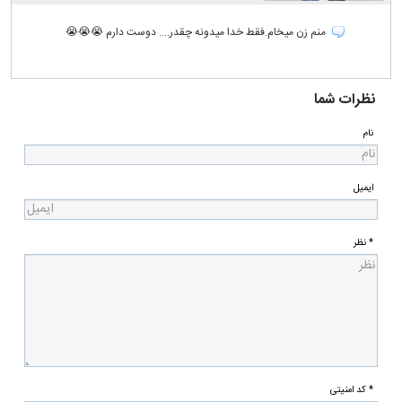
منم زن میخام.فقط خدا میدونه چقدر.... دوست دارم 😭😭😭
نظرات شما
نام
ایمیل
* نظر
* کد امنیتی