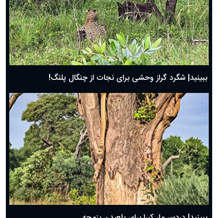
ببینید| شگرد گراز وحشی برای نجات از چنگال پلنگ!
ببینید| دردسر مار کبرا برای بلعیدن بزمجه