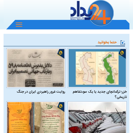
باز
و
بسته
حتما بخوانید
کردن
منو
خزر؛ ترکمانچای جدید یا یک سوءتفاهم
روایت غرور راهبردی ایران در جنگ
تاریخی؟