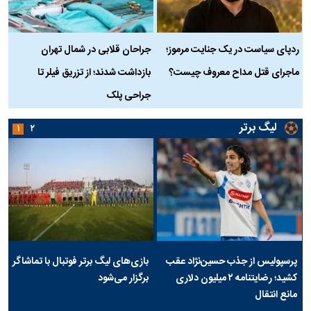
ردپای سیاست در یک جنایت مرموز؛
جراحان قلابی در شمال تهران
ماجرای قتل مداح معروف چیست؟
بازداشت شدند؛ از تزریق فیلر تا
س
جراحی پلک
د
لیگ برتر
۱
۲
پرسپولیس از جذب حسین‌نژاد عقب
بازی‌های لیگ برتر فوتبال با تماشاگر
کشید؛ رضایتنامه ۲ میلیون دلاری
برگزار می‌شود
مانع انتقال