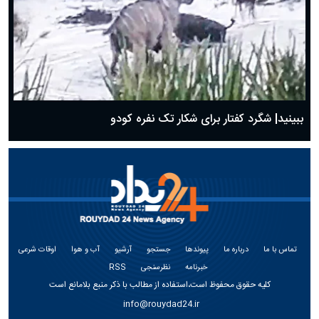
ببینید| شگرد کفتار برای شکار تک نفره کودو
تماس با ما
درباره ما
پیوندها
جستجو
آرشیو
آب و هوا
اوقات شرعی
خبرنامه
نظرسنجی
RSS
کلیه حقوق محفوظ است،استفاده از مطالب با ذکر منبع بلامانع است
info@rouydad24.ir