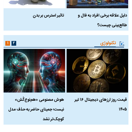
دلیل علاقه برخی افراد به فال و
تاثیر استرس بر بدن
ع
طالع‌بینی چیست؟
آ
تکنولوژی
۱
۲
قیمت روز ارز‌های دیجیتال ۱۶ تیر
هوش مصنوعی «هم‌نوع‌کُش»
چ
۱۴۰۵
نیست؛ جمینای حاضر به حذف مدل
ک
کوچک‌تر نشد