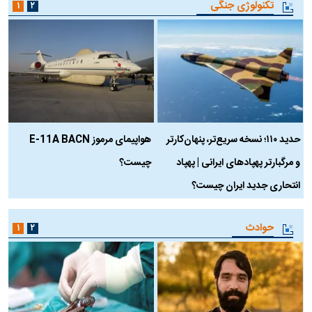
تکنولوژی جنگی
۱
۲
حدید ۱۱۰؛ نسخه سریع‌تر، پنهان‌کارتر
هواپیمای مرموز E-11A BACN
ف
و مرگبارتر پهپادهای ایرانی | پهپاد
چیست؟
م
انتحاری جدید ایران چیست؟
حوادث
۱
۲