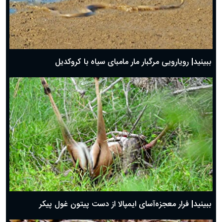
ببینید| رویارویی مرگبار مار مامبای سیاه با کروکدیل
ببینید| فرار معجزه‌آسای ایمپالا از دست پیتون غول پیکر