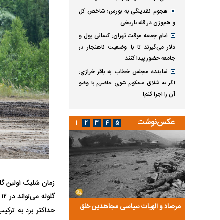
هجوم نقدینگی به بورس؛ شاخص کل
و هم‌وزن در قله تاریخی
امام جمعه موقت تهران: کسانی پول و
دلار می‌گیرند تا با وضعیت ناهنجار در
جامعه حضور پیدا کنند
نماینده مجلس خطاب به باقر خرازی:
اگر به شلاق محکوم شوی حاضرم با وضو
آن را اجرا کنم!
عکس‌نوشت
۱
۲
۳
۴
۵
ضا تختی و
مرصاد و الهیات سیاسی مجاهدین خلق
آخرین پرده از حیات سی
روایتی از آخرین مصاحبه‌