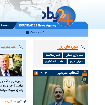
صفحه 
۱۶ مرداد ۱۴۰۵
سوژه‌های روز
حتما بخوانید
تکنولوژی جنگی
اخبار سلامت
معرفی فیلم
صنعت گردشگری
انتخاب سردبیر
۱
۲
۳
درس‌های جنگ ویتن
ترامپ | چرا وسوسه
باتلاق امریکا خواه
»
گوناگون
برگزیده