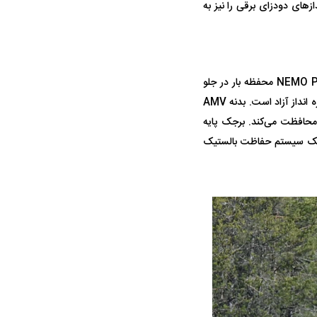
د یک مسلسل ۷.۶۲ میلی‌متری و نارنجک‌انداز‌های دودزای برقی را نیز به
NEMO Patria بر اساس نفربر زرهی ۸x۸ پاتریا AMV ساخته شده است. در طراحی NEMO Patria AMV محفظه بار در جلو
سمت راست، راننده در جلو سمت چپ قرار گرفته و تمام قسمت عقب بدنه برای مهمات و خدمه خمپاره انداز آزاد است. بدنه AMV
محافظت می‌کند. برجک پایه
ما یک سیستم حفاظت بالستیک
ویی حمله به کویت با