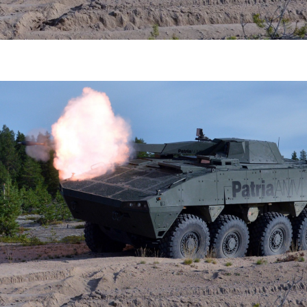
فضاپیمای «استارشیپ» ایلان ماسک
حدید ۱۱۰؛ نسخ
چیست؟
مرگبارتر پهپادهای ا
جدید ایران چیست