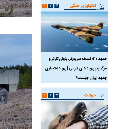
تکنولوژی جنگی
۱
۲
۳
 ماسک
حدید ۱۱۰؛ نسخه سریع‌تر، پنهان‌کارتر و
هواپیمای مرموز E-11A BACN چیست؟
مرگبارتر پهپادهای ایرانی | پهپاد انتحاری
جدید ایران چیست؟
حوادث
۱
۲
۳