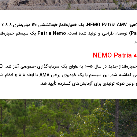
واژگونی مرگبار سمند در اصفهان | ۴ نفر
عکس| ماجرای کشف جسد ناشناس که
احی:
AMV
توسط حیوانات خورده شد
زنگ خطر دوباره به
.
NEM
وان پرسپولیس
پیشنهاد ۱۳۲میلیاردی رامین رضاییان به
بازگشت اندونگ به
استقلال
هافبک گابنی در آس