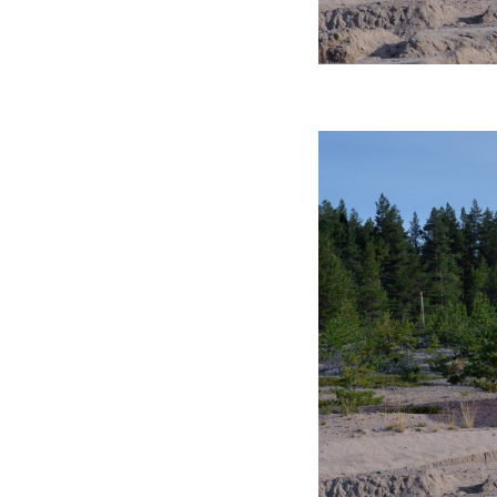
ه سریع‌تر، پنهان‌کارتر و
هواپیمای مرموز E-11A BACN چیست؟
یرانی | پهپاد انتحاری
؟