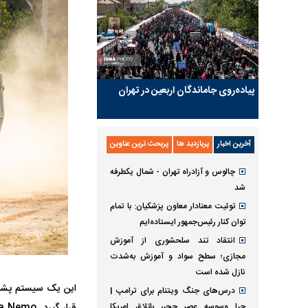
پیاده‌روی جاماندگان اربعین در تهران
آخرین اخبار
پربازدید ها
پربحث ترین عناوین
چالوس و آزادراه تهران - شمال یکطرفه
شد
توئیت معنادار معاون پزشکیان: با تمام
توان کنار رئیس‌جمهور ایستاده‌ایم
انتقاد تند سلحشوری از آموزش
مجازی؛ سطح سواد و آموزش به‌شدت
نازل شده است
این یک سیستم پشتیب
درس‌های جنگ ویتنام برای ترامپ |
چرا وسوسه عصر حجر، باتلاق امریکا