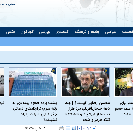
تماس با ما
د
نخست
سیاسی
جامعه و فرهنگ
اقتصادی
ورزشی
گوناگون
عکس
ت
ام برای
محسن رضایی کیست؟ | چند
پشت پرده صعود بیمه دی به
قیمت 
 عصر حجر،
دهه جنجال‌آفرینی مرد هزار
رتبه سوم؛ قراردادهای درمانی
د شد؟
نسخه؛ از کربلای۴ و نامه ۶۷ تا
چگونه این شرکت را بالا
تنگه هرمز و شعام
کشیدند؟
کد خبر:
۴۶۱۹۷۰