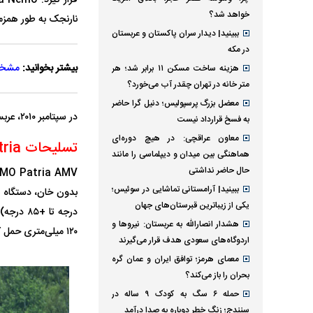
خواهد شد؟
نارنجک به طور همز
ببینید| دیدار سران پاکستان و عربستان
در مکه
بیشتر بخوانید:
مشخصا
هزینه ساخت مسکن ۱۱ برابر شد؛ هر
متر خانه در تهران چقدر آب می‌خورد؟
معضل بزرگ پرسپولیس؛ دنیل گرا حاضر
در سپتامبر ۲۰۱۰، عربستان سعودی برجک خمپاره‌انداز ۱۲۰ میلی‌متری را برای نصب بر روی خودرو‌های LAV II انتخاب کرد.
به فسخ قرارداد نیست
معاون عراقچی: در هیچ دوره‌ای
تسلیحات NEMO Patria
هماهنگی بین میدان و دیپلماسی را مانند
حال حاضر نداشتی
ببینید| آرامستانی تماشایی در سوئیس؛
یکی از زیباترین قبرستان‌های جهان
هشدار انصارالله به عربستان: نیروها و
۱۲۰ میلی‌متری حمل کند.
اردوگاه‌های سعودی هدف قرار می‌گیرند
معمای هرمز؛ توافق ایران و عمان گره
بحران را باز می‌کند؟
حمله ۶ سگ به کودک ۹ ساله در
سنندج؛ زنگ خطر دوباره به صدا درآمد