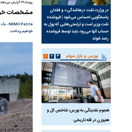
رویداد۲۴ گزارش می‌دهد؛
سیما علیه
در وزارت نفت «رهاشدگی» و فقدان
چرا رویای آمریکایی سرن
مشخصات خودروی خمپ
پاسخگویی احساس می‌شود | فروشنده
نابودی محور مقاومت تع
نفت وزیر است و تراستی‌هایی که پول به
پرد
حساب آنها می‌رود، باید توسط فروشنده
واشنگتن را زمین زد
خواهیم پرداخت.
رصد شوند
بورس و بازار سهام
۱
۲
۳
رس
هجوم نقدینگی به بورس؛ شاخص کل و
بورس تهران رکورد شکس
هم‌وزن در قله تاریخی