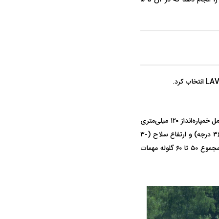
قرار گیرد. Patria Nemo همچنین می‌تواند ماموریت‌های آتش چندگانه با ضربه همزمان (MRSI) را انجام دهد که در آن تا ۵
NEMO Patria AMV مجهز به یک سیستم خمپاره‌انداز ۱۲۰ میلی‌متری کنترل از راه دور است که شامل خمپاره‌انداز ۱۲۰ میلی‌متری
بدون خان، دستگاه بارگذاری، برجک، سیستم کنترل آتش و مخزن مهمات می‌شود. چرخش برجک (۳۶۰ درجه) و ارتفاع سلاح (-۳
درجه تا +۸۵ درجه) تمام الکتریکی با کنترل‌های پشتیبان دستی است. Patria NEMO می‌تواند در مجموع ۵۰ تا ۶۰ گلوله مهمات