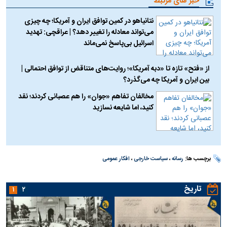
خبر های مرتبط
نتانیاهو در کمین توافق ایران و آمریکا؛ چه چیزی
می‌تواند معادله را تغییر دهد؟ | عراقچی: تهدید
اسرائیل بی‌پاسخ نمی‌ماند
از «فتح» تازه تا «دبه آمریکا»؛ روایت‌های متناقض از توافق احتمالی |
بین ایران و آمریکا چه می‌گذرد؟
مخالفان تفاهم «جوان» را هم عصبانی کردند؛ نقد
کنید، اما شایعه نسازید
برچسب ها:
رسانه
،
سیاست خارجی
،
افکار عمومی
تاریخ
۱
۲