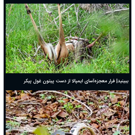
ببینید| فرار معجزه‌آسای ایمپالا از دست پیتون غول پیکر