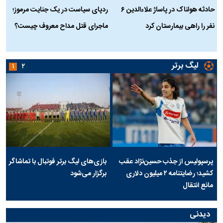
حادثه هولناک در پاساژ علاءالدین ۶
ردپای سیاست در یک جنایت مرموز؛
ج
نفر را راهی بیمارستان کرد
ماجرای قتل مداح معروف چیست؟
ب
ج
لیگ برتر
۱
۲
پرسپولیس از جذب حسین‌نژاد عقب
بازی‌های لیگ برتر فوتبال با تماشاگر
کشید؛ رضایتنامه ۲ میلیون دلاری
برگزار می‌شود
مانع انتقال
دیدنی