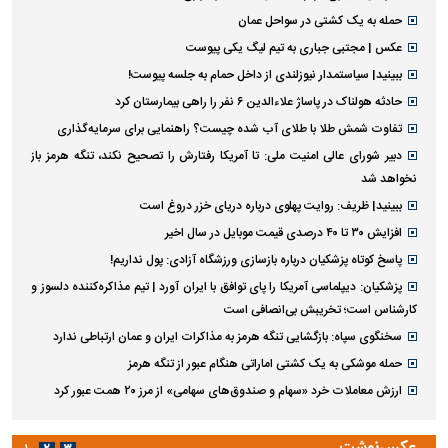
حمله به یک کشتی در سواحل عمان
عکس | مجتبی جباری به تیم لیگ یکی پیوست
ببینید| سیاستمدار نیوزلندی از داخل حمام به جلسه پیوست!
حادثه هولناک در پاساژ علاءالدین ۶ نفر را راهی بیمارستان کرد
تفاوت شمش طلا با طلای آب شده چیست؟ راهنمایی برای سرمایه‌گذاری
دبیر شورای عالی امنیت ملی: تا آمریکا رفتارش را تصحیح نکند، تنگه هرمز باز
نخواهد شد
ببینید| ظریف: روایت پهلوی درباره دریای خزر دروغ است
افزایش ۳۰ تا ۴۰ درصدی قیمت موبایل در سال اخیر
پاسخ کوتاه پزشکیان درباره بازسازی ورزشگاه آزادی: پول نداریم!
پزشکیان: دیپلماسی آمریکا را پای توافق با ایران آورد | تیم مذاکره‌کننده دلسوز و
کارشناس است؛ تخریبش بی‌انصافی است
سخنگوی سپاه: بازگشایی تنگه هرمز به مذاکرات ایران و عمان ارتباطی ندارد
حمله موشکی به یک کشتی اماراتی هنگام عبور از تنگه هرمز
ارزش معاملات خرد «سهام و صندوق‌های سهامی» از مرز ۲۰ همت عبور کرد