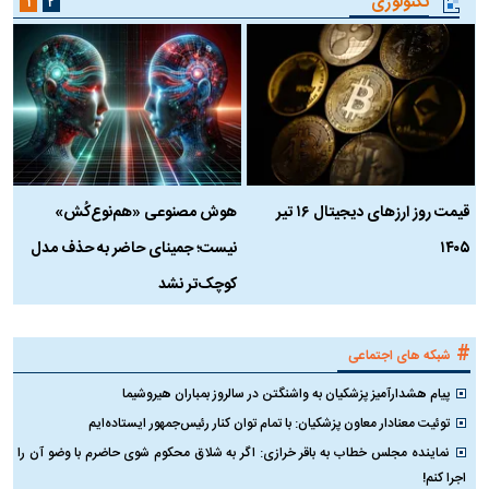
تکنولوژی
۱
۲
قیمت روز ارز‌های دیجیتال ۱۶ تیر
هوش مصنوعی «هم‌نوع‌کُش»
چ
۱۴۰۵
نیست؛ جمینای حاضر به حذف مدل
ک
کوچک‌تر نشد
#
شبکه های اجتماعی
پیام هشدارآمیز پزشکیان به واشنگتن در سالروز بمباران هیروشیما
توئیت معنادار معاون پزشکیان: با تمام توان کنار رئیس‌جمهور ایستاده‌ایم
نماینده مجلس خطاب به باقر خرازی: اگر به شلاق محکوم شوی حاضرم با وضو آن را
اجرا کنم!