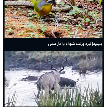
ببینید| نبرد پرنده شجاع با مار سمی