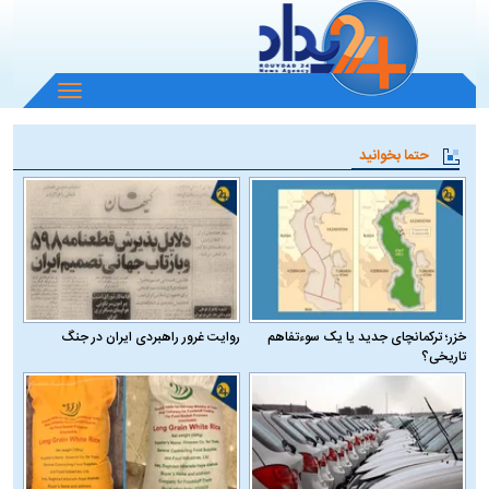
باز
و
بسته
حتما بخوانید
کردن
منو
خزر؛ ترکمانچای جدید یا یک سوءتفاهم
روایت غرور راهبردی ایران در جنگ
تاریخی؟