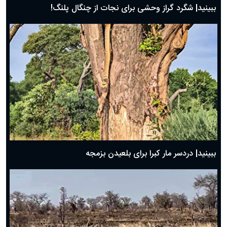
ببینید| شگرد گراز وحشی برای نجات از چنگال پلنگ!
ببینید| دردسر مار کبرا برای بلعیدن بزمجه