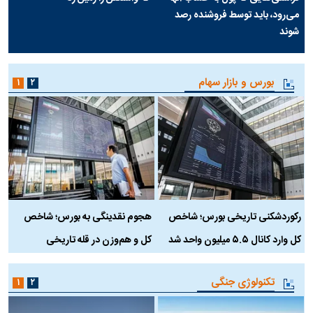
می‌رود، باید توسط فروشنده رصد
شوند
بورس و بازار سهام
۱
۲
رکوردشکنی تاریخی بورس؛ شاخص
هجوم نقدینگی به بورس؛ شاخص
ب
کل وارد کانال ۵.۵ میلیون واحد شد
کل و هم‌وزن در قله تاریخی
تکنولوژی جنگی
۱
۲