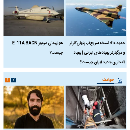
حدید ۱۱۰؛ نسخه سریع‌تر، پنهان‌کارتر
هواپیمای مرموز E-11A BACN
ف
و مرگبارتر پهپادهای ایرانی | پهپاد
چیست؟
م
انتحاری جدید ایران چیست؟
حوادث
۱
۲