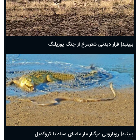
ببینید| فرار دیدنی شترمرغ از چنگ یوزپلنگ
ببینید| رویارویی مرگبار مار مامبای سیاه با کروکدیل