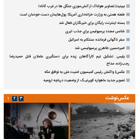
ببینید| تصاویر هولناک از آتش‌سوزی جنگل ها در غرب کانادا
طعنه همتی به وزارت خزانه‌داری آمریکا: پول‌هایمان دست خودمان است
بسته اینترنت رایگان برای خبرنگاران فعال شد
شانس مجدد پرسپولیس برای جذب ایری
سفر ناگهانی فرمانده سنتکام به اسرائیل
امیرحسین طاهری پرسپولیسی شد
پلیس: تشکیل تیم کارآگاهان زبده برای دستگیری عاملان قتل حمیدرضا
رجب‌زاده، مداح
عکس| واکنش رئیس کمیسیون امنیت ملی به توافق مکه
تصویر جدید ماهواره کوپرنیـک از وضعیت دریاچه ارومیه
عکس‌نوشت
۱
۲
۳