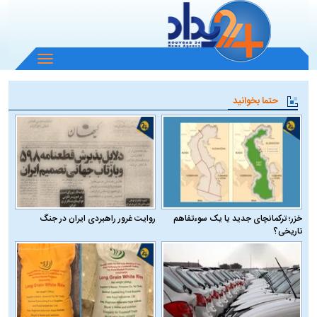
باز
و
بسته
حتما بخوانید
کردن
منو
خزر؛ ترکمانچای جدید یا یک سوءتفاهم
روایت غرور راهبردی ایران در جنگ
تاریخی؟