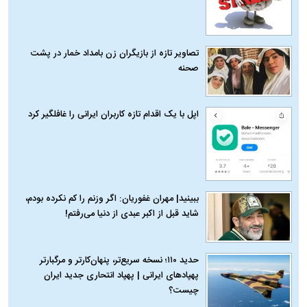
تصاویر تازه از بازیگران زن بامداد خمار در پشت
صحنه
اپل با یک اقدام تازه کاربران ایرانی را غافلگیر کرد
ببینید| مهران غفوریان: اگر وزنم را کم نکرده بودم،
شاید قبل از اکبر عبدی از دنیا می‌رفتم!
حدید ۱۱۰؛ نسخه سریع‌تر، پنهان‌کارتر و مرگبارتر
پهپادهای ایرانی | پهپاد انتحاری جدید ایران
چیست؟