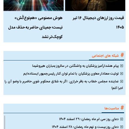
قیمت روز ارز‌های دیجیتال ۱۶ تیر
هوش مصنوعی «هم‌نوع‌کُش»
چ
۱۴۰۵
نیست؛ جمینای حاضر به حذف مدل
ک
کوچک‌تر نشد
#
شبکه های اجتماعی
پیام هشدارآمیز پزشکیان به واشنگتن در سالروز بمباران هیروشیما
توئیت معنادار معاون پزشکیان: با تمام توان کنار رئیس‌جمهور ایستاده‌ایم
نماینده مجلس خطاب به باقر خرازی: اگر به شلاق محکوم شوی حاضرم با وضو آن را
اجرا کنم!
#
مناسبت‌ها
دعای روز سی ام ماه رمضان؛ ۲۹ اسفند ۱۴۰۴
دعای روز بیست و نهم ماه رمضان؛ ۲۸ اسفند ۱۴۰۴