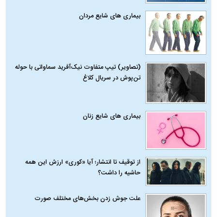
بیماری‌ های شایع مردان
(تصاویر) تیپ متفاوت نیک‌آفرید سماواتی با حوله
تن‌پوش در سریال کلاغ
بیماری‌ های شایع زنان
از توقیف تا انتشار؛ آیا «کوری» ارزش این همه
حاشیه را داشت؟
علت جوش زدن بخش‌های مختلف صورت