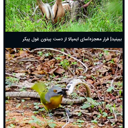
ببینید| فرار معجزه‌آسای ایمپالا از دست پیتون غول پیکر