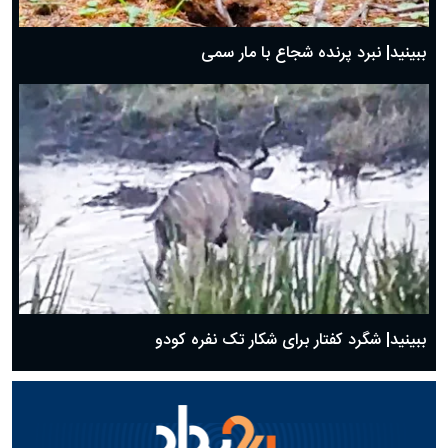
ببینید| نبرد پرنده شجاع با مار سمی
ببینید| شگرد کفتار برای شکار تک نفره کودو