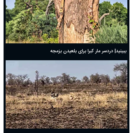
ببینید| دردسر مار کبرا برای بلعیدن بزمجه