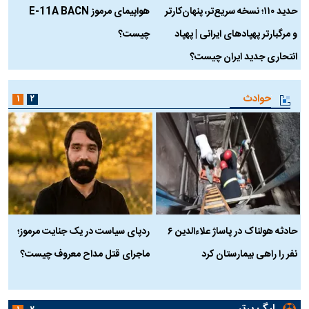
حدید ۱۱۰؛ نسخه سریع‌تر، پنهان‌کارتر
هواپیمای مرموز E-11A BACN
ف
و مرگبارتر پهپادهای ایرانی | پهپاد
چیست؟
م
انتحاری جدید ایران چیست؟
حوادث
۱
۲
حادثه هولناک در پاساژ علاءالدین ۶
ردپای سیاست در یک جنایت مرموز؛
ج
نفر را راهی بیمارستان کرد
ماجرای قتل مداح معروف چیست؟
ب
ج