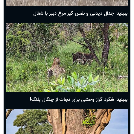
بهترین پیامک تبریک روز پدر ۱۴۰۴؛ جملات زیبا و صمیمانه
روز پدر ۱۴۰۴ چه روزی است؟
ببینید| جدال دیدنی و نفس گیر مرغ دبیر با شغال
ببینید| شگرد گراز وحشی برای نجات از چنگال پلنگ!