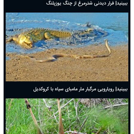
ببینید| فرار دیدنی شترمرغ از چنگ یوزپلنگ
ببینید| رویارویی مرگبار مار مامبای سیاه با کروکدیل