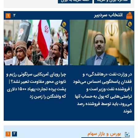
مذاکره ایران و آمریکا
حمله آمریکا به ایران
انتخاب سردبیر
۱
۲
در وزارت نفت «رهاشدگی» و
چرا رویای آمریکایی سرنگونی رژیم و
فقدان پاسخگویی احساس می‌شود
نابودی محور مقاومت تعبیر نشد؟ |
| فروشنده نفت وزیر است و
پشت پرده تجارت پهپاد‌ ۱۵۰۰ دلاری
تراستی‌هایی که پول به حساب آنها
که واشنگتن را زمین زد
می‌رود، باید توسط فروشنده رصد
شوند
بورس و بازار سهام
۱
۲