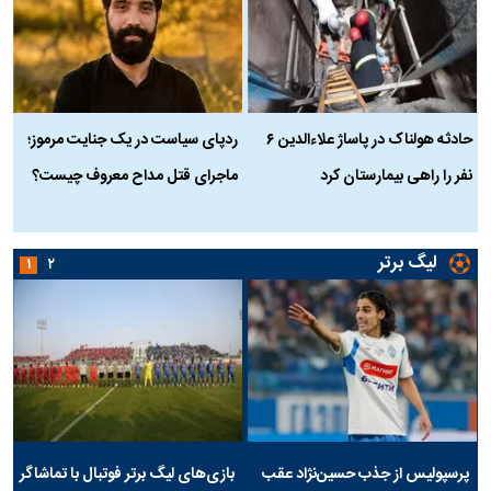
حادثه هولناک در پاساژ علاءالدین ۶
ردپای سیاست در یک جنایت مرموز؛
ج
نفر را راهی بیمارستان کرد
ماجرای قتل مداح معروف چیست؟
ب
ج
لیگ برتر
۱
۲
پرسپولیس از جذب حسین‌نژاد عقب
بازی‌های لیگ برتر فوتبال با تماشاگر