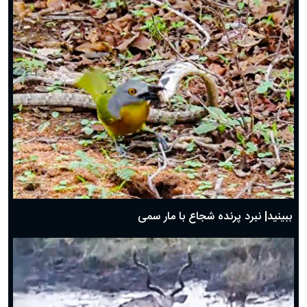
ببینید| نبرد پرنده شجاع با مار سمی