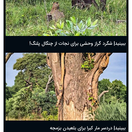
ببینید| شگرد گراز وحشی برای نجات از چنگال پلنگ!
ببینید| دردسر مار کبرا برای بلعیدن بزمجه