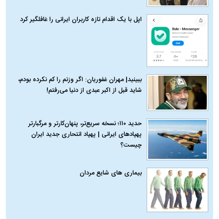
اپل با یک اقدام تازه کاربران ایرانی را غافلگیر کرد
ببینید| مهران غفوریان: اگر وزنم را کم نکرده بودم،
شاید قبل از اکبر عبدی از دنیا می‌رفتم!
حدید ۱۱۰؛ نسخه سریع‌تر، پنهان‌کارتر و مرگبارتر
پهپادهای ایرانی | پهپاد انتحاری جدید ایران
چیست؟
بیماری‌ های شایع مردان