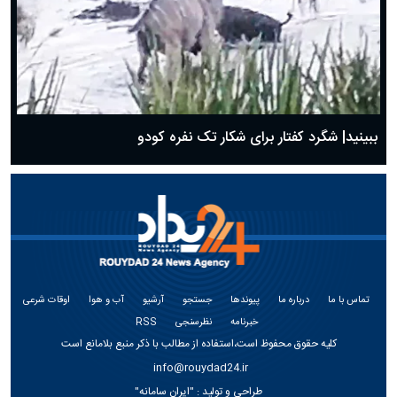
ببینید| شگرد کفتار برای شکار تک نفره کودو
تماس با ما
درباره ما
پیوندها
جستجو
آرشیو
آب و هوا
اوقات شرعی
خبرنامه
نظرسنجی
RSS
کلیه حقوق محفوظ است،استفاده از مطالب با ذکر منبع بلامانع است
info@rouydad24.ir
طراحی و تولید :
"ایران سامانه"