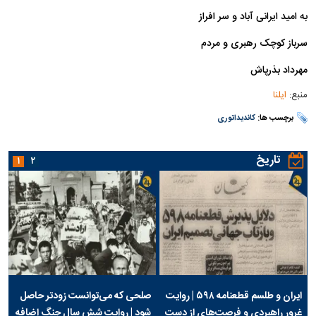
به امید ایرانی آباد و سر افراز
سرباز کوچک رهبری و مردم
مهرداد بذرپاش
منبع:
ایلنا
برچسب ها:
کاندیداتوری
تاریخ
۱
۲
ایران و طلسم قطعنامه ۵۹۸ | روایت
صلحی که می‌توانست زودتر حاصل
غرور راهبردی و فرصت‌های از دست
شود | روایت شش سال جنگ اضافه