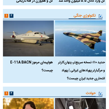
کل وارد کانال ۵.۵ میلیون واحد شد
کل و هم‌وزن در قله تاریخی
تکنولوژی جنگی
۱
۲
حدید ۱۱۰؛ نسخه سریع‌تر، پنهان‌کارتر
هواپیمای مرموز E-11A BACN
ف
و مرگبارتر پهپادهای ایرانی | پهپاد
چیست؟
م
انتحاری جدید ایران چیست؟
حوادث
۱
۲