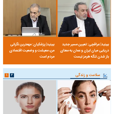
ببینید| عراقچی: تعیین مسیر جدید
ببینید| پزشکیان: مهمترین نگرانی
دریایی میان ایران و عمان به معنای
من، معیشت و وضعیت اقتصادی
باز شدن تنگه هرمز نیست
مردم است
سلامت و زندگی
۱
۲