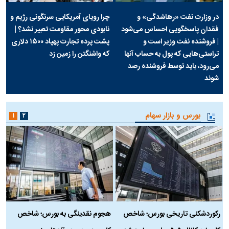
در وزارت نفت «رهاشدگی» و
چرا رویای آمریکایی سرنگونی رژیم و
فقدان پاسخگویی احساس می‌شود
نابودی محور مقاومت تعبیر نشد؟ |
| فروشنده نفت وزیر است و
پشت پرده تجارت پهپاد‌ ۱۵۰۰ دلاری
تراستی‌هایی که پول به حساب آنها
که واشنگتن را زمین زد
می‌رود، باید توسط فروشنده رصد
شوند
بورس و بازار سهام
۱
۲
رکوردشکنی تاریخی بورس؛ شاخص
هجوم نقدینگی به بورس؛ شاخص
ب