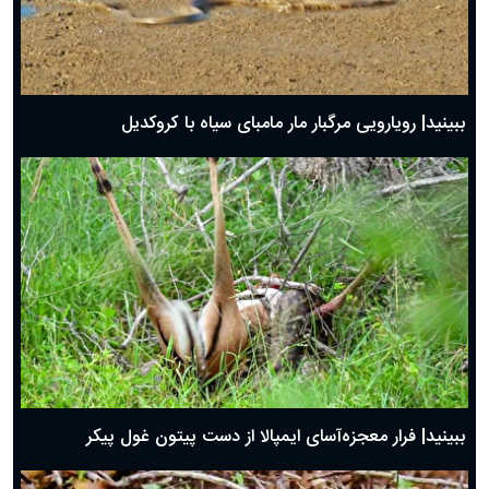
ببینید| رویارویی مرگبار مار مامبای سیاه با کروکدیل
ببینید| فرار معجزه‌آسای ایمپالا از دست پیتون غول پیکر