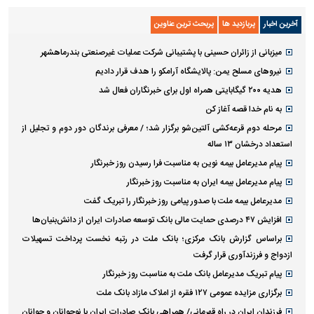
آخرین اخبار
پربازدید ها
پربحث ترین عناوین
میزبانی از زائران حسینی با پشتیبانی شرکت عملیات غیرصنعتی بندرماهشهر
نیرو‌های مسلح یمن: پالایشگاه آرامکو را هدف قرار دادیم
هدیه ۲۰۰ گیگابایتی همراه اول برای خبرنگاران فعال شد
به نام خدا قصه آغاز کن
مرحله دوم قرعه‌کشی آلتین‌شو برگزار شد؛ / معرفی برندگان دور دوم و تجلیل از
استعداد درخشان ۱۳ ساله
پیام مدیرعامل بیمه نوین به مناسبت فرا رسیدن روز خبرنگار
پیام مدیرعامل بیمه ایران به مناسبت روز خبرنگار
مدیرعامل بیمه ملت با صدور پیامی روز خبرنگار را تبریک گفت
افزایش ۴۷ درصدی حمایت مالی بانک توسعه صادرات ایران از دانش‌بنیان‌ها
براساس گزارش بانک مرکزی؛ بانک ملت در رتبه نخست پرداخت تسهیلات
ازدواج و فرزندآوری قرار گرفت
پیام تبریک مدیرعامل بانک ملت به مناسبت روز خبرنگار
برگزاری مزایده عمومی ۱۲۷ فقره از املاک مازاد بانک ملت
​فرزندان ایران در راه قهرمانی/ همراهی بانک صادرات ایران با نوجوانان و جوانان