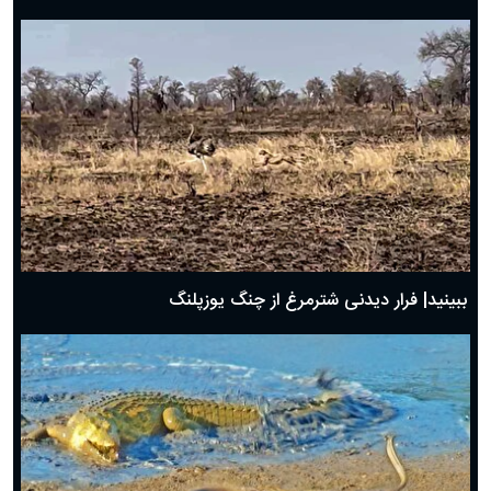
ببینید| فرار دیدنی شترمرغ از چنگ یوزپلنگ