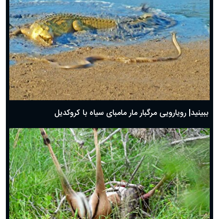
ببینید| رویارویی مرگبار مار مامبای سیاه با کروکدیل