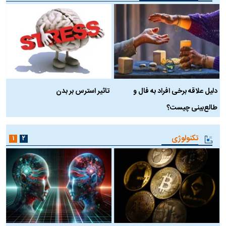
دلیل علاقه برخی افراد به فال و
تاثیر استرس بر بدن
ع
طالع‌بینی چیست؟
آ
تکنولوژی
۱
۲