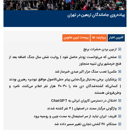
پیاده‌روی جاماندگان اربعین در تهران
آخرین اخبار
پربازدید ها
پربحث ترین عناوین
از بین بردن حشرات برنج
صلحی که می‌توانست زودتر حاصل شود | روایت شش سال جنگ اضافه بعد از
فتح خرمشهر برای تنبیه متجاوز
عکس| نصب سنگ مزار اکبر عبدی خبرساز شد
پزشکیان: برخی به‌دنبال بزرگ‌نمایی پیام «علی‌الاصول موافق نبودم» رهبری بودند
| کسانی‌که کشته‌شدگان دی ماه را ۳۰-۴۰ هزار نفر اعلام می‌کنند، نامرد و
وطن‌فروش هستند
اختلال در دسترسی کاربران ایرانی به ChatGPT
واژگونی مرگبار سمند در اصفهان | ۴ نفر کشته شدند
ظریف: ایران نباید از سر استیصال به سمت چین و روسیه برود
سنتکام: ۴۸ کشتی تجاری تغییر مسیر داده شد