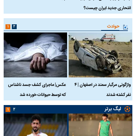
انتحاری جدید ایران چیست؟
حوادث
۱
۲
واژگونی مرگبار سمند در اصفهان | ۴
عکس| ماجرای کشف جسد ناشناس
نفر کشته شدند
که توسط حیوانات خورده شد
گ
لیگ برتر
۱
۲