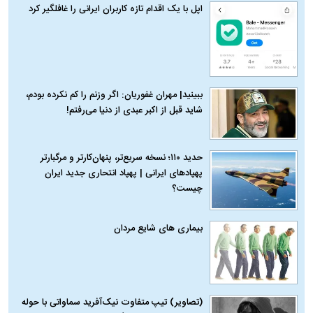
اپل با یک اقدام تازه کاربران ایرانی را غافلگیر کرد
ببینید| مهران غفوریان: اگر وزنم را کم نکرده بودم،
شاید قبل از اکبر عبدی از دنیا می‌رفتم!
حدید ۱۱۰؛ نسخه سریع‌تر، پنهان‌کارتر و مرگبارتر
پهپادهای ایرانی | پهپاد انتحاری جدید ایران
چیست؟
بیماری‌ های شایع مردان
(تصاویر) تیپ متفاوت نیک‌آفرید سماواتی با حوله