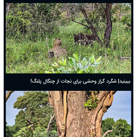
ببینید| شگرد گراز وحشی برای نجات از چنگال پلنگ!