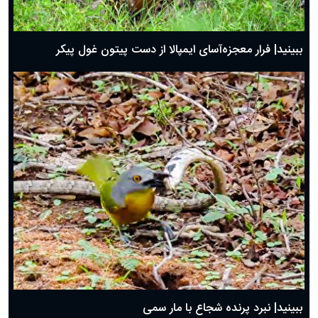
ببینید| فرار معجزه‌آسای ایمپالا از دست پیتون غول پیکر
ببینید| نبرد پرنده شجاع با مار سمی