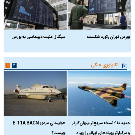
بورس تهران رکورد شکست
سیگنال مثبت دیپلماسی به بورس
ب
تکنولوژی جنگی
۱
۲
حدید ۱۱۰؛ نسخه سریع‌تر، پنهان‌کارتر
هواپیمای مرموز E-11A BACN
ف
و مرگبارتر پهپادهای ایرانی | پهپاد
چیست؟
م