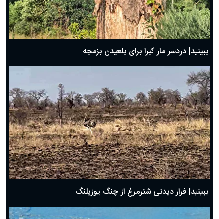
ببینید| دردسر مار کبرا برای بلعیدن بزمجه
ببینید| فرار دیدنی شترمرغ از چنگ یوزپلنگ