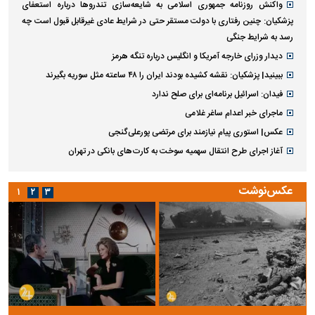
واکنش روزنامه جمهوری اسلامی به شایعه‌سازی تندروها درباره استعفای
پزشکیان: چنین رفتاری با دولت مستقر حتی در شرایط عادی غیرقابل قبول است چه
رسد به شرایط جنگی
دیدار وزرای خارجه آمریکا و انگلیس درباره تنگه هرمز
ببینید| پزشکیان: نقشه کشیده بودند ایران را ۴۸ ساعته مثل سوریه بگیرند
فیدان: اسرائیل برنامه‌ای برای صلح ندارد
ماجرای خبر اعدام ساغر غلامی
عکس| استوری پیام نیازمند برای مرتضی پورعلی‌گنجی
آغاز اجرای طرح انتقال سهمیه سوخت به کارت‌های بانکی در تهران
عکس‌نوشت
۱
۲
۳