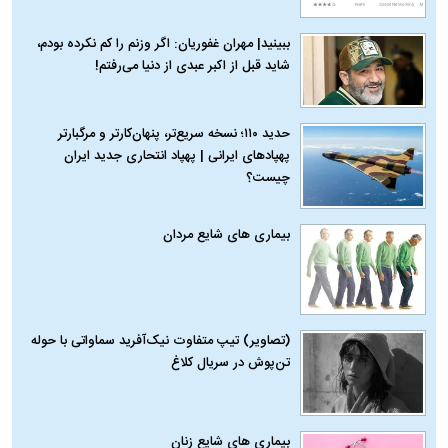
ببینید| مهران غفوریان: اگر وزنم را کم نکرده بودم،
شاید قبل از اکبر عبدی از دنیا می‌رفتم!
حدید ۱۱۰؛ نسخه سریع‌تر، پنهان‌کارتر و مرگبارتر
پهپادهای ایرانی | پهپاد انتحاری جدید ایران
چیست؟
بیماری‌ های شایع مردان
(تصاویر) تیپ متفاوت نیک‌آفرید سماواتی با حوله
تن‌پوش در سریال کلاغ
بیماری‌ های شایع زنان