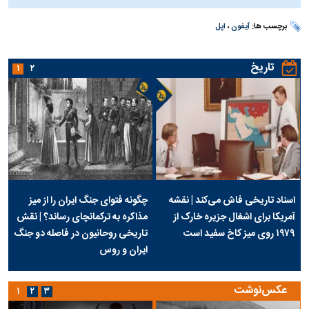
برچسب ها:
آیفون
،
اپل
تاریخ
۱
۲
اسناد تاریخی فاش می‌کند | نقشه
چگونه فتوای جنگ ایران را از میز
آمریکا برای اشغال جزیره خارک از
مذاکره به ترکمانچای رساند؟ | نقش
۱۹۷۹ روی میز کاخ سفید است
تاریخی روحانیون در فاصله دو جنگ
ایران و روس
عکس‌نوشت
۱
۲
۳