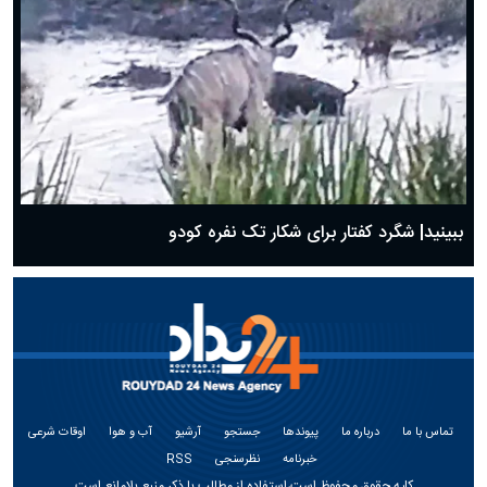
ببینید| شگرد کفتار برای شکار تک نفره کودو
تماس با ما
درباره ما
پیوندها
جستجو
آرشیو
آب و هوا
اوقات شرعی
خبرنامه
نظرسنجی
RSS
کلیه حقوق محفوظ است،استفاده از مطالب با ذکر منبع بلامانع است