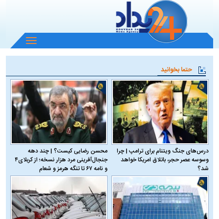
باز
و
بسته
حتما بخوانید
کردن
منو
درس‌های جنگ ویتنام برای ترامپ | چرا
محسن رضایی کیست؟ | چند دهه
وسوسه عصر حجر، باتلاق امریکا خواهد
جنجال‌آفرینی مرد هزار نسخه؛ از کربلای۴
شد؟
و نامه ۶۷ تا تنگه هرمز و شعام