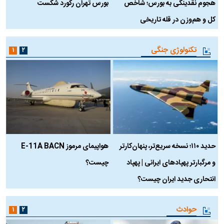
هجوم نقدینگی به بورس؛ شاخص
بورس تهران رکورد شکست
س
کل و هم‌وزن در قله تاریخی
تکنولوژی جنگی
۱
۲
حدید ۱۱۰؛ نسخه سریع‌تر، پنهان‌کارتر
هواپیمای مرموز E-11A BACN
ف
و مرگبارتر پهپادهای ایرانی | پهپاد
چیست؟
م
انتحاری جدید ایران چیست؟
حوادث
۱
۲