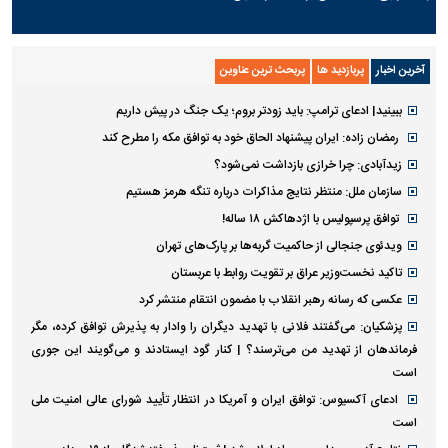
آخرین اخبار
پربازدید ها
پربحث ترین عناوین
ببینید| ادعای ترامپ: باید زودتر بروم؛ یک جنگ در پیش داریم
رمضان زاده: ایران پیشنهاد الحاق خود به توافق مکه را مطرح کند
زیدآبادی: چرا خرازی بازداشت نمی‌شود؟
سازمان ملل: منتظر نتایج مذاکرات درباره تنگه هرمز هستیم
توافق پرسپولیس با اژدهاکش ۱۸ ساله!
ویدئوی جنجالی از حاکمیت گربه‌ها بر پارک‌های تهران
تاکید نخست‌وزیر عراق بر تقویت روابط با عربستان
عکسی که رسانه رهبر انقلاب با مضمون انتقام منتشر کرد
پزشکیان: می‌گفتند فلانی با تهدید دیگران را وادار به پذیرش توافق کرده، مگر
فرماندهان از تهدید من می‌ترسند؟ | کنار گود ایستادند و می‌گویند این جوری
است
ادعای آکسیوس: توافق ایران و آمریکا در انتظار تأیید شورای عالی امنیت ملی
است