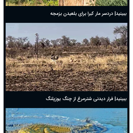
ببینید| دردسر مار کبرا برای بلعیدن بزمجه
ببینید| فرار دیدنی شترمرغ از چنگ یوزپلنگ