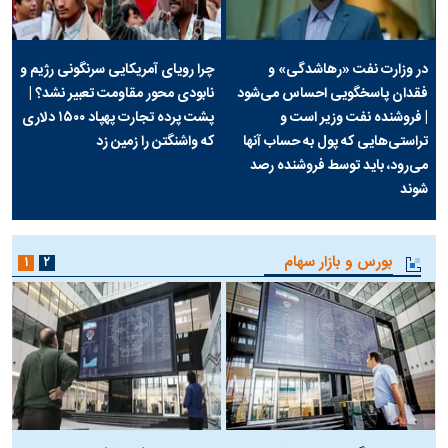
در وزارت نفت «رهاشدگی» و
چرا رویای آمریکایی سرنگونی رژیم و
فقدان پاسخگویی احساس می‌شود
نابودی محور مقاومت تعبیر نشد؟ |
| فروشنده نفت وزیر است و
پشت پرده تجارت پهپاد‌ ۱۵۰۰ دلاری
تراستی‌هایی که پول به حساب آنها
که واشنگتن را زمین زد
می‌رود، باید توسط فروشنده رصد
شوند
بورس و بازار سهام
۱
۲