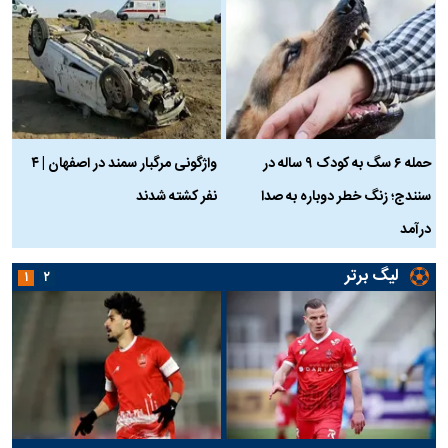
حمله ۶ سگ به کودک ۹ ساله در
واژگونی مرگبار سمند در اصفهان | ۴
ع
سنندج؛ زنگ خطر دوباره به صدا
نفر کشته شدند
ک
درآمد
لیگ برتر
۱
۲