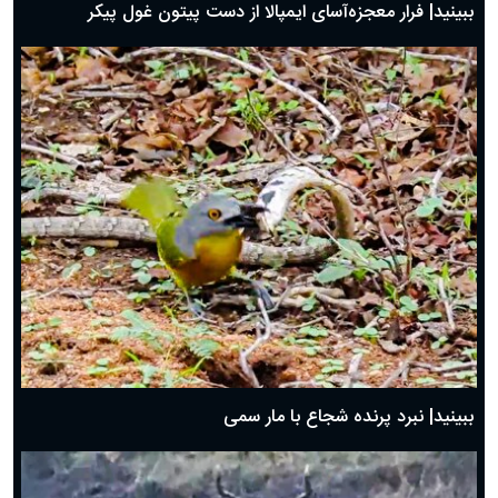
ببینید| فرار معجزه‌آسای ایمپالا از دست پیتون غول پیکر
ببینید| نبرد پرنده شجاع با مار سمی