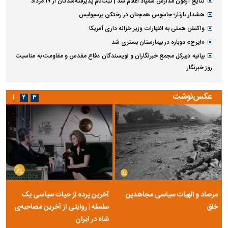
نتایج آزمون مدارس سمپاد اعلام شد | ثبت‌نام پذیرفته‌شدگان از ۱۹ مرداد
هشدار تارتار؛ جاسوس همچنان در رختکن پرسپولیس
واکنش همتی به اظهارات وزیر خزانه داری آمریکا
«ایرج» دوباره در بیمارستان بستری شد
بیانیه دبیرکل مجمع خبرنگاران و نویسندگان دفاع مقدس و مقاومت به مناسبت
روز خبرنگار
عکس‌نوشت
۱
۲
۳
مرصاد و الهیات سیاسی مجاهدین
آخرین پرده از حیات سیاسی یک
خلق
سلسله | روایتی از آخرین مصاحبه‌ی
شاه در ایران