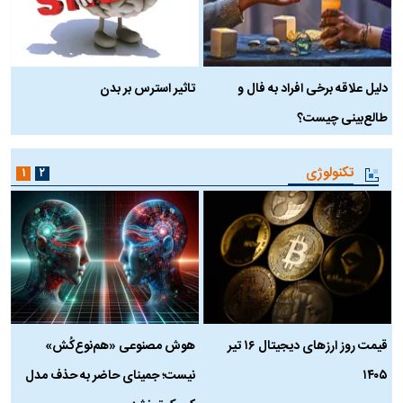
دلیل علاقه برخی افراد به فال و
تاثیر استرس بر بدن
ع
طالع‌بینی چیست؟
آ
تکنولوژی
۱
۲
قیمت روز ارز‌های دیجیتال ۱۶ تیر
هوش مصنوعی «هم‌نوع‌کُش»
چ
۱۴۰۵
نیست؛ جمینای حاضر به حذف مدل
ک