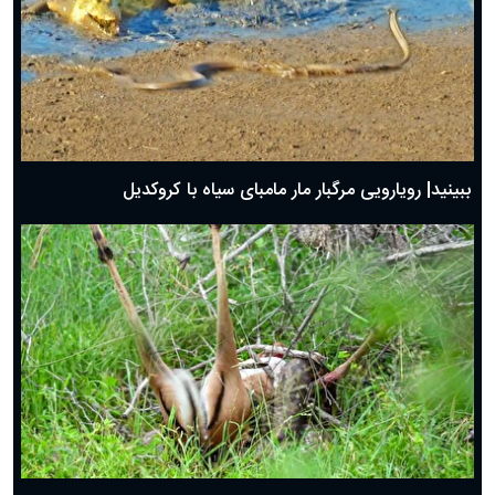
ببینید| رویارویی مرگبار مار مامبای سیاه با کروکدیل