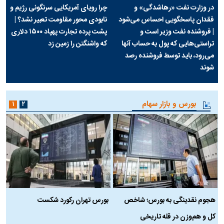
در وزارت نفت «رهاشدگی» و
چرا رویای آمریکایی سرنگونی رژیم و
فقدان پاسخگویی احساس می‌شود
نابودی محور مقاومت تعبیر نشد؟ |
| فروشنده نفت وزیر است و
پشت پرده تجارت پهپاد‌ ۱۵۰۰ دلاری
تراستی‌هایی که پول به حساب آنها
که واشنگتن را زمین زد
می‌رود، باید توسط فروشنده رصد
شوند
بورس و بازار سهام
۱
۲
هجوم نقدینگی به بورس؛ شاخص
بورس تهران رکورد شکست
س
کل و هم‌وزن در قله تاریخی