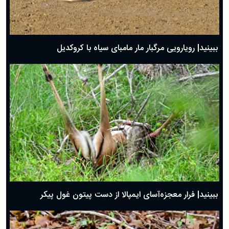
ببینید| رویارویی مرگبار مار مامبای سیاه با کروکدیل
ببینید| فرار معجزه‌آسای ایمپالا از دست پیتون غول پیکر