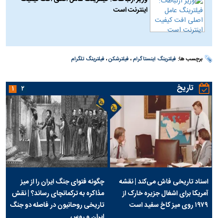
اینترنت است
برچسب ها:
فیلترینگ اینستاگرام
،
فیلترشکن
،
فیلترینگ تلگرام
تاریخ
۱
۲
اسناد تاریخی فاش می‌کند | نقشه
چگونه فتوای جنگ ایران را از میز
آمریکا برای اشغال جزیره خارک از
مذاکره به ترکمانچای رساند؟ | نقش
۱۹۷۹ روی میز کاخ سفید است
تاریخی روحانیون در فاصله دو جنگ
ایران و روس