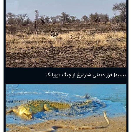
ببینید| فرار دیدنی شترمرغ از چنگ یوزپلنگ