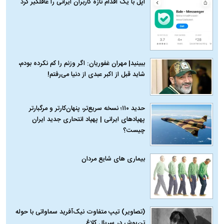
اپل با یک اقدام تازه کاربران ایرانی را غافلگیر کرد
ببینید| مهران غفوریان: اگر وزنم را کم نکرده بودم،
شاید قبل از اکبر عبدی از دنیا می‌رفتم!
حدید ۱۱۰؛ نسخه سریع‌تر، پنهان‌کارتر و مرگبارتر
پهپادهای ایرانی | پهپاد انتحاری جدید ایران
چیست؟
بیماری‌ های شایع مردان
(تصاویر) تیپ متفاوت نیک‌آفرید سماواتی با حوله
تن‌پوش در سریال کلاغ