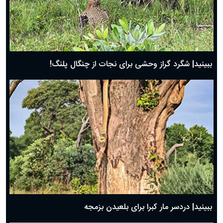
ببینید| شگرد گراز وحشی برای نجات از چنگال پلنگ!
ببینید| دردسر مار کبرا برای بلعیدن بزمجه