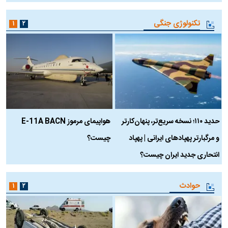
تکنولوژی جنگی
۱
۲
حدید ۱۱۰؛ نسخه سریع‌تر، پنهان‌کارتر
هواپیمای مرموز E-11A BACN
ف
و مرگبارتر پهپادهای ایرانی | پهپاد
چیست؟
م
انتحاری جدید ایران چیست؟
حوادث
۱
۲