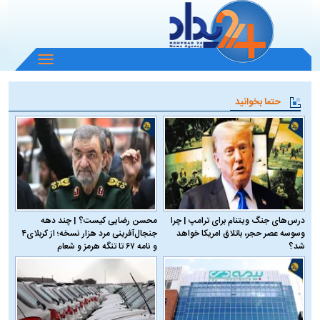
باز
و
بسته
حتما بخوانید
کردن
منو
درس‌های جنگ ویتنام برای ترامپ | چرا
محسن رضایی کیست؟ | چند دهه
وسوسه عصر حجر، باتلاق امریکا خواهد
جنجال‌آفرینی مرد هزار نسخه؛ از کربلای۴
شد؟
و نامه ۶۷ تا تنگه هرمز و شعام