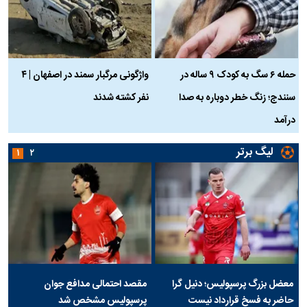
حمله ۶ سگ به کودک ۹ ساله در
واژگونی مرگبار سمند در اصفهان | ۴
ع
سنندج؛ زنگ خطر دوباره به صدا
نفر کشته شدند
ک
درآمد
لیگ برتر
۱
۲
معضل بزرگ پرسپولیس؛ دنیل گرا
مقصد احتمالی مدافع جوان
حاضر به فسخ قرارداد نیست
پرسپولیس مشخص شد