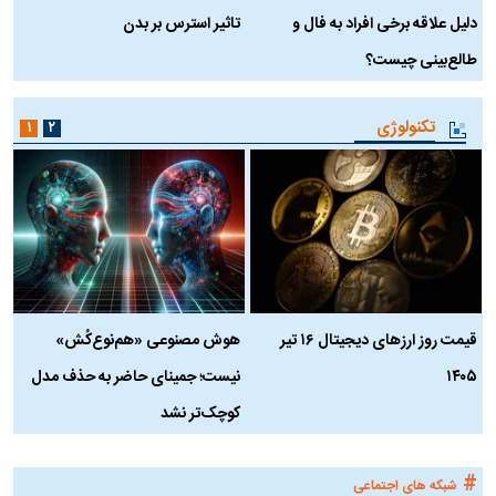
دلیل علاقه برخی افراد به فال و
تاثیر استرس بر بدن
ع
طالع‌بینی چیست؟
آ
تکنولوژی
۱
۲
قیمت روز ارز‌های دیجیتال ۱۶ تیر
هوش مصنوعی «هم‌نوع‌کُش»
چ
۱۴۰۵
نیست؛ جمینای حاضر به حذف مدل
ک
کوچک‌تر نشد
#
شبکه های اجتماعی