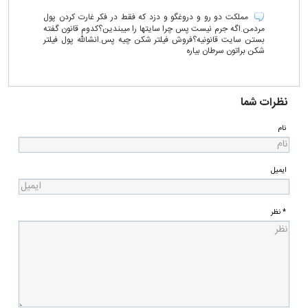
مملکت دو رو و دروغگو و دزد که فقط در فکر غارت کردن پول
مردمن.اگه جرم نیست پس چرا سایتها را میبندین؟کدوم قانون گفته
بستن سایت قانونیه؟فروش فیلتر شکن چیه پس.انشالله پول فیلتر
شکن براتون سرطان بیاره
نظرات شما
نام
ایمیل
* نظر