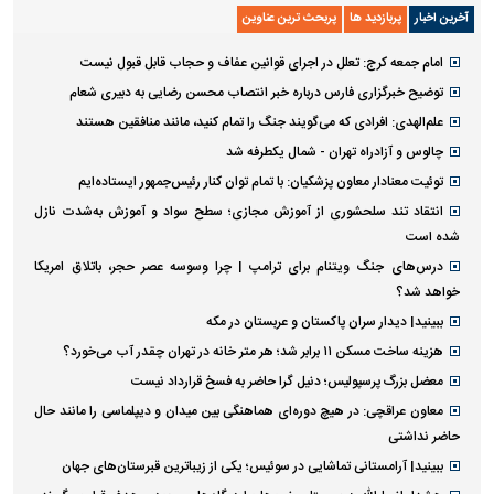
آخرین اخبار
پربازدید ها
پربحث ترین عناوین
امام جمعه کرج: تعلل در اجرای قوانین عفاف و حجاب قابل قبول نیست
توضیح خبرگزاری فارس درباره خبر انتصاب محسن رضایی به دبیری شعام
علم‌الهدی: افرادی که می‌گویند جنگ را تمام کنید، مانند منافقین هستند
چالوس و آزادراه تهران - شمال یکطرفه شد
توئیت معنادار معاون پزشکیان: با تمام توان کنار رئیس‌جمهور ایستاده‌ایم
انتقاد تند سلحشوری از آموزش مجازی؛ سطح سواد و آموزش به‌شدت نازل
شده است
درس‌های جنگ ویتنام برای ترامپ | چرا وسوسه عصر حجر، باتلاق امریکا
خواهد شد؟
ببینید| دیدار سران پاکستان و عربستان در مکه
هزینه ساخت مسکن ۱۱ برابر شد؛ هر متر خانه در تهران چقدر آب می‌خورد؟
معضل بزرگ پرسپولیس؛ دنیل گرا حاضر به فسخ قرارداد نیست
معاون عراقچی: در هیچ دوره‌ای هماهنگی بین میدان و دیپلماسی را مانند حال
حاضر نداشتی
ببینید| آرامستانی تماشایی در سوئیس؛ یکی از زیباترین قبرستان‌های جهان