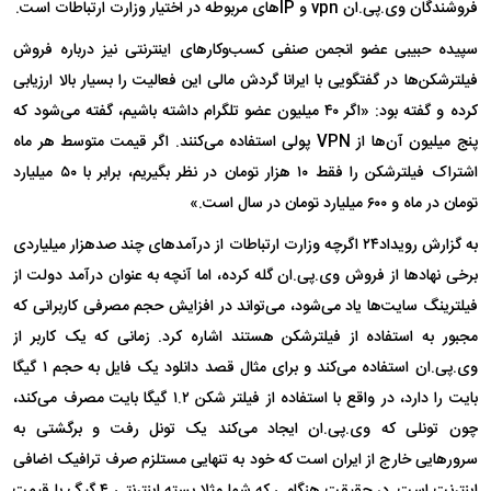
فروشندگان وی.پی.ان vpn و IP‌های مربوطه در اختیار وزارت ارتباطات است.
سپیده حبیبی عضو انجمن صنفی کسب‌وکار‌های اینترنتی نیز درباره فروش
فیلترشکن‌ها در گفتگویی با ایرانا گردش مالی این فعالیت را بسیار بالا ارزیابی
کرده و گفته بود: «اگر ۴۰ میلیون عضو تلگرام داشته باشیم، گفته می‌شود که
پنج میلیون آن‌ها از VPN پولی استفاده می‌کنند. اگر قیمت متوسط هر ماه
اشتراک فیلترشکن را فقط ۱۰ هزار تومان در نظر بگیریم، برابر با ۵۰ میلیارد
تومان در ماه و ۶۰۰ میلیارد تومان در سال است.»
به گزارش رویداد۲۴ اگرچه وزارت ارتباطات از درآمد‌های چند صدهزار میلیاردی
برخی نهاد‌ها از فروش وی.پی.ان گله کرده، اما آنچه به عنوان درآمد دولت از
فیلترینگ سایت‌ها یاد می‌شود، می‌تواند در افزایش حجم مصرفی کاربرانی که
مجبور به استفاده از فیلترشکن هستند اشاره کرد. زمانی که یک کاربر از
وی.پی.ان استفاده می‌کند و برای مثال قصد دانلود یک فایل به حجم ۱ گیگا
بایت را دارد، در واقع با استفاده از فیلتر شکن ۱.۲ گیگا بایت مصرف می‌کند،
چون تونلی که وی.پی.ان ایجاد می‌کند یک تونل رفت و برگشتی به
سرور‌هایی خارج از ایران است که خود به تنهایی مستلزم صرف ترافیک اضافی
اینترنت است. در حقیقت هنگامی که شما مثلا بسته اینترنتی ۴ گیگ با قیمت