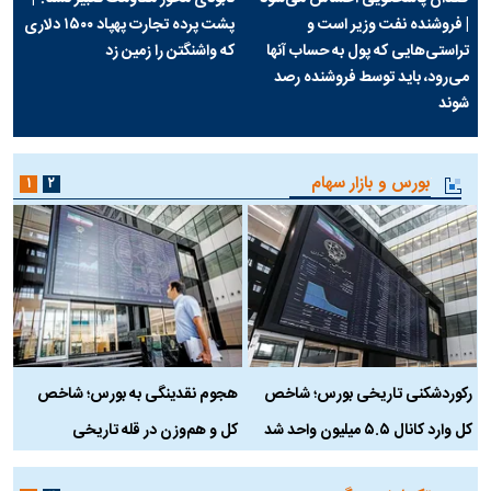
| فروشنده نفت وزیر است و
پشت پرده تجارت پهپاد‌ ۱۵۰۰ دلاری
تراستی‌هایی که پول به حساب آنها
که واشنگتن را زمین زد
می‌رود، باید توسط فروشنده رصد
شوند
بورس و بازار سهام
۱
۲
رکوردشکنی تاریخی بورس؛ شاخص
هجوم نقدینگی به بورس؛ شاخص
ب
کل وارد کانال ۵.۵ میلیون واحد شد
کل و هم‌وزن در قله تاریخی