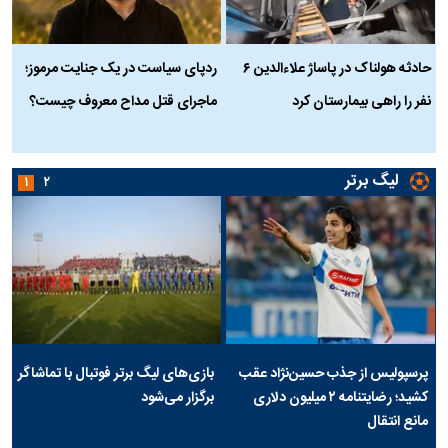
حادثه هولناک در پاساژ علاءالدین ۶
ردپای سیاست در یک جنایت مرموز؛
ج
نفر را راهی بیمارستان کرد
ماجرای قتل مداح معروف چیست؟
ب
ج
لیگ برتر
۱
۲
پرسپولیس از جذب حسین‌نژاد عقب
بازی‌های لیگ برتر فوتبال با تماشاگر
کشید؛ رضایتنامه ۲ میلیون دلاری
برگزار می‌شود
مانع انتقال