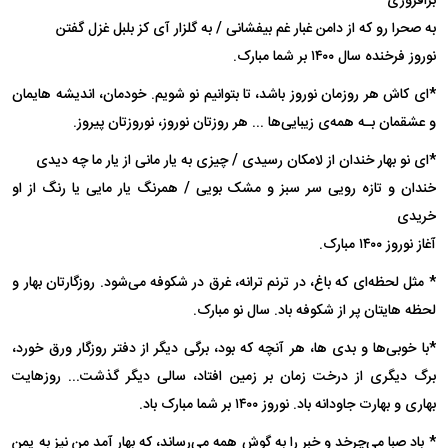
برافروزی
به صحرا رو که از دامن غبار غم بیفشانی / به گلزار آی کز بلبل غزل گفتن
نوروز فرخنده سال ۱۴۰۰ بر شما مبارک.
*ای کاش هر روزمان نوروز باشد، تا بتوانیم نو شویم. خودمان، اندیشه هایمان
و عشقمان بـه همه‌ی زیبایی‌ها ... هر روزتان نوروز، نوروزتان پیروز.
*‌ای نو بهار خندان از لامکان رسیدی / چیزی به یار مانی از یار ما چه دیدی
خندان و تازه رویی سر سبز و مشک بویی / همرنگ یار مایی یا رنگ از او
خریدی
آغاز نوروز ۱۴۰۰ مبارک.
* مثل لحظه‌ای که باغ، در ترنم ترانه، غرق در شکوفه می‌شود. روزگارتان بهار و
لحظه هایتان پر از شکوفه باد. سال نو مبارک.
*با خوبی‌ها و بدی ها، هر آنچه که بود، برگی دیگر از دفتر روزگار ورق خورد،
برگ دیگری از درخت زمان بر زمین افتاد، سالی دیگر گذشت... روزهایت
بهاری و بهارت جاودانه باد. نوروز ۱۴۰۰ بر شما مبارک باد.
* باد صبا می‌چرخد و خبر را به گوش همه می‌رساند، که بهار آمد من نیز به یمن