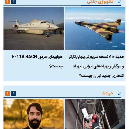
تکنولوژی جنگی
۱
۲
حدید ۱۱۰؛ نسخه سریع‌تر، پنهان‌کارتر
هواپیمای مرموز E-11A BACN
ف
و مرگبارتر پهپادهای ایرانی | پهپاد
چیست؟
م
انتحاری جدید ایران چیست؟
حوادث
۱
۲