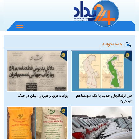
باز
و
بسته
حتما بخوانید
کردن
منو
خزر؛ ترکمانچای جدید یا یک سوءتفاهم
روایت غرور راهبردی ایران در جنگ
تاریخی؟