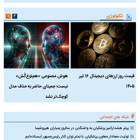
تکنولوژی
۱
۲
قیمت روز ارز‌های دیجیتال ۱۶ تیر
هوش مصنوعی «هم‌نوع‌کُش»
چ
۱۴۰۵
نیست؛ جمینای حاضر به حذف مدل
ک
کوچک‌تر نشد
#
شبکه های اجتماعی
پیام هشدارآمیز پزشکیان به واشنگتن در سالروز بمباران هیروشیما
توئیت معنادار معاون پزشکیان: با تمام توان کنار رئیس‌جمهور ایستاده‌ایم