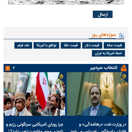
سوژه‌های روز
قیمت سکه
قیمت دلار
قیمت طلا
توافق با آمریکا
نقد فیلم
حمله آمریکا به ایران
انتخاب سردبیر
۱
۲
در وزارت نفت «رهاشدگی» و
چرا رویای آمریکایی سرنگونی رژیم و
فقدان پاسخگویی احساس می‌شود
نابودی محور مقاومت تعبیر نشد؟ |