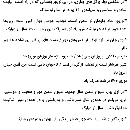
*در شکفتن بهار و گل‌های بهاری، در این نوروز باستانی که در راه است. برایت
شادی و سلامتی و سربلندی را آرزو دارم. سال نو مبارک.
*نوروز، نماد جاودان نو شدن است، تجدید جوانی جهان کهن است. زین‌ها
همه خوب‌تر که هر نو شدنش، یاد آور نام پاک ایران من است. سال نو مبارک.
*بوی جان می‌آید اینک از نفس‌های بهار / دست‌های پر گل این شاخه ها، بهر
نثار
با پیام دلکش نوروزتان پیروز باد / با سرود تازه هر روزتان نوروز باد
شهر سرشار است از لبخند، از گل، از امید / تا جهان باقی است این آئین جهان
افروز باد
نوروز ۱۴۰۰ بر شما مبارک باد.
*در اول بهار، شروع شدن سال جدید، شروع شدن مهر و محبت و دوستی،
آرزو می‌کنم در همه‌ی شال سبز باشی و بدرخشی و در همه‌ی امور زندگیت
موفق‌تر باشی. سال نو مبارک.
*بهار، آغاز نو شدن است، چهار فصل زندگی تان بهاری و عیدتان مبارک.