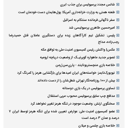
شانس مجدد پرسپولیس برای جذب ایری
طعنه همتی به وزارت خزانه‌داری آمریکا: پول‌هایمان دست خودمان است
سفر ناگهانی فرمانده سنتکام به اسرائیل
امیرحسین طاهری پرسپولیسی شد
پلیس: تشکیل تیم کارآگاهان زبده برای دستگیری عاملان قتل حمیدرضا
رجب‌زاده، مداح
عکس| واکنش رئیس کمیسیون امنیت ملی به توافق مکه
تصویر جدید ماهواره کوپرنیـک از وضعیت دریاچه ارومیه
خلاصه بازی منچستریونایتد - پاری‌سن‌ژرمن
نیویورک‌تایمز: خواسته‌های ایران امیدها برای بازگشایی هرمز را کمرنگ کرد
بیش از ۱۰۰ روزنامه‌نگار تهرانی شغل‌شان را از دست داده‌اند
تساوی پرسپولیس در یک بازی دوستانه
مدافع چپ سابق پرسپولیس محبوب مربی استقلال
سخنگوی ارتش: وضعیت موجود در تنگه هرمز تغییر نخواهد کرد
عضو کمیسیون امنیت ملی: عوارض تعیین شده برای تنگه هرمز توسط ایران ۷
درصد و عمان ۳ درصد است
خلاصه بازی چلسی و میلان