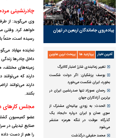
چادرنشینی مردم 
وی می‌گوید: از طرفی
پیاده‌روی جاماندگان اربعین در تهران
رسیده است، حتماً با
نماینده مهاباد می
آخرین اخبار
پربازدید ها
پربحث ترین عناوین
داخل چادر‌ها زندگی 
تغییر زمانبندی‌ شارژ اعتبار کالابرگ
زمینه‌های مختلف، هل
یوسف پزشکیان: اگر دولت شکست
دارند که می‌توانند د
بخورد، ایران شکست می‌خورد
دارند می‌توانند ارا
رحمان عموزاد تنها صدرنشین ایران در
بکنند.
برترین آزادکاران جهان
مجلس کار‌های دو
الحدث: به زودی بیانیه‌ای مشترک از
سوی عمان و ایران درباره «ایجاد یک
عضو کمیسیون کشاو
گذرگاه موقت در تنگه هرمز» منتشر
صنایع تبدیلی در سر
می‌شود
را هم از دست داده ک
محمد حقیقی درگذشت