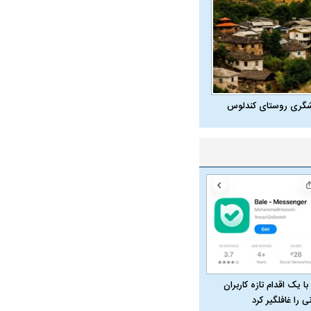
ت سینا حجازی درباره
د
شگری روستای کندلوس
راد به فال و طالع‌بینی
تاثیر استرس بر بدن
با یک اقدام تازه کاربران
نی را غافلگیر کرد