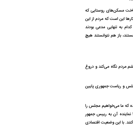
واژگونی مرگبار سمند در اصفهان | ۴ نفر
عکس| ماجرای کشف جسد ناشناس که
ساخت مسکن‌های روستایی که
‌ها این است که مردم از این
توسط حیوانات خورده شد
دام به تنهایی مدعی بودند
تند، باز هم نتوانستند هیچ
م مردم نگاه می‌کند و دروغ
ار سه خرید کلیدی
پیشنهاد ۱۳۲میلیاردی رامین رضاییان به
بازگشت اندو
مجلس و ریاست جمهوری پایین
استقلال
هافبک گابنی
ده که ما می‌خواهیم مجلس را
انقلابی‌تر کنیم. یعنی حتی از این وضعیت انقلابی مجلس هم راضی نیستند؛ آن هم مجلسی که ۲۲۰ نماینده آن به رییس جمهور
 کنند. با این وضعیت اقتصادی