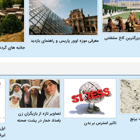
 حجازی درباره
ببینید| انیمیشن لگویی حمله به کویت با
ببینید| نظر متفاو
بزرگترین کاخ سلطنتی
معرفی موزه لوور پاریس و راهنمای بازدید
جنگنده اف-۵
گوگوش خبرساز ش
جاذبه های گرد
تصاویر تازه از بازیگران زن
علت تنگی نفس و راه های درمان آن
دلیل علاقه برخی اف
 برنج
بامداد خمار در پشت صحنه
تاثیر استرس بر بدن
اپل 
چیست؟
ایرا