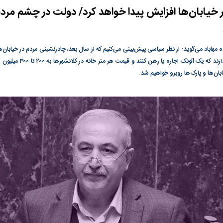
خیابان‌ها افزایش پیدا خواهد کرد/ دولت در چشم مردم 
گونی رژیم و
مطالعه رفتار هیستریک صدا و سیما علیه
در وزارت نفت «ر
بیر نشد؟ | پشت
کمپین نه به اعدام
پاسخگویی احساس 
ه تجارت پهپاد‌ ۱۵۰۰ دلاری که
نفت وزیر است و ت
 مهاباد می‌گوید: از نظر سیاسی پیش‌بینی می‌کنیم که از سال بعد، چادرنشینی مردم در خیابان‌
حساب آنها می‌رود
کرد. وقتی مردم پول ندارند که
رصد شوند
ن‌ها و پارک‌ها روبرو خواهیم شد.
به بورس
پرواز ۱۰۰ هزار واحدی شاخص کل بورس
بورس تهران رکور