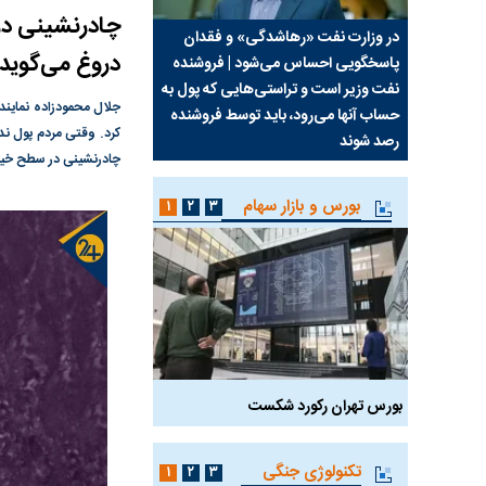
چادرنشینی در 
سیما علیه
در وزارت نفت «رهاشدگی» و فقدان
چرا رویای آمریکایی سرن
دروغ می‌گوید
پاسخگویی احساس می‌شود | فروشنده
نابودی محور مقاومت تع
نفت وزیر است و تراستی‌هایی که پول به
پرد
جلال محمودزاده نماینده
حساب آنها می‌رود، باید توسط فروشنده
واشنگتن را زمین زد
رصد شوند
چادرنشینی در سطح خیابا
بورس و بازار سهام
۱
۲
۳
بورس تهران رکورد شکست
سیگنال مثبت دیپلماسی 
تکنولوژی جنگی
۱
۲
۳