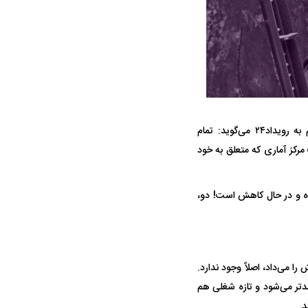
ه سریع‌تر، پنهان‌کارتر و
هواپیمای مرموز E-11A BACN چیست؟
محمد آیتی: جلال محمودزاده نماینده مهاباد با انتقاد از عملکرد اقتصادی دولت سیزدهم به رویداد۲۴ می‌گوید: تمام
یرانی | پهپاد انتحاری
مرکز آماری که متعلق به خود
؟
ده و در حال کاهش است! دو،
می‌داد، اصلاً وجود ندارد.
ز هم اوضاع بدتر می‌شود و تازه شغلی هم
د.