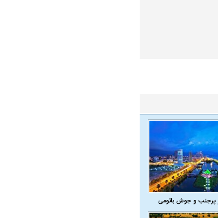
در دوران قاجار چگونه
مردی که سر خم نکرد؟ | غلامرضا تختی و
مرصاد و ال
حکومت پهلوی
 پرجنب و جوش باتومی