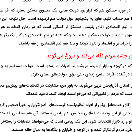
 ناشناس که
مرگ دلخراش دختر ۱۸ ساله بر اثر برق
: در مورد مسکن هم که قرار بود دولت سالی یک میلیون مسکن بسازد که اگر 
 هم حساب کنیم، هنوز به یک‌پنجم قول دولت هم نرسیده است. حال نتیجه این کار
گرفتگی
کشته شدند
د. تیم اقتصادی آقای رئیسی متشکل از کسانی است که در زمان انتخابات هر ک
ور شوند و دولت تشکیل دهند. حالا که همه در تیم اقتصادی در کنار یکدیگر هس
ا خراب‌تر و اقتصاد را نابود کردند و بعد هم تیم اقتصادی از هم پاشید.
 چشم مردم نگاه می‌کند و دروغ می‌گوید
ه در کوچه و بازار از مردم می‌شنویم، اعتراضات به‌حق است. دولت مستقیم به چش
ا در آینده، اثرات منفی زیادی حتی برای دولت‌های بعدی دارد.
لال منتفی شد؛
ابهام بزرگ درباره قرارداد یاسر آسانی؛
پرسپولیس در انتظ
 استان آذربایجان غربی می‌گوید: به باور من، مشارکت در انتخابات‌های پیش‌رو 
انتخاب تیم جدید
اولین چالش حقوقی استقلال
پیش از شروع لیگ
 که مردم از تغییراتی که می‌خواستند ایجاد کنند، ناامید شده‌اند.
آقای حدادعادل یکی از افراد تنظیم‌کننده لیست‌های اصولگرایان، اخیراً صحبتی کر
او وارد کارزار انتخابات شود. این یک پیامی است که می‌خواهند انتخابات را بسته‌تر
ن، مردم گرفتارتر شده و در کوچه و خیابان و بنگاه‌ها به دنبال خانه هستند.