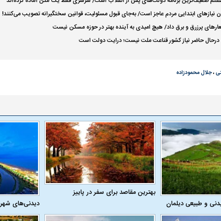
هفتم ضعیف‌ترین برنامه دولت‌های پس از انقلاب است/ سرسری فقط یک متن آماده کرده‌اند
دن نیازهای ابتدایی مردم عاجز است/ به‌جای قبول مسئولیت، قوانین سختگیرانه تصویب می‌کنند!
رهای پرزرق و برق داد/ هیچ امیدی به آینده بهتر در حوزه مسکن نیست
ر: درحال حاضر نیاز کشور قناعت ملت نیست؛ درایت دولت است
تی
،
جلال محمودزاده
اسی یک سلسله |
ریشه‌های عزاداری ماه محرم در فرهنگ
عزاداری ماه محرم 
ی شاه در ایران
و تاریخ ایران
انجام می‌شد؟
بهترین مقاصد برای سفر در پاییز
دنی و طبیعی دیلمان
دیدنی‌های شهر