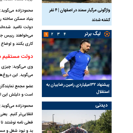
ساله بر اثر برق
واژگونی مرگبار سمند در اصفهان | ۴ نفر
عکس| ماجرای کشف جسد
محمودزاده می‌گوید
بنیاد مسکن ساخته را
کشته شدند
توسط حیوانات خورده شد
دولت ناامید شده‌ان
لیگ برتر
۱
۲
۳
۴
می‌خواهند رییس جمه
کاری بکنند و اوضاع ر
دولت مستقیم در
وی می‌گوید: چیزی ک
می‌گوید. این دروغ‌ه
کلیدی
پیشنهاد ۱۳۲میلیاردی رامین رضاییان به
بازگشت اندونگ به استق
عضو مجمع نمایندگان
استقلال
هافبک گابنی در آستانه 
است و دلیلش این است
دیدنی
محمودزاده می‌گوید: 
فعلی نامه نوشتند تا 
بد و نبود شغل و مسک