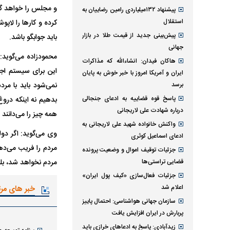
و مجلس را خواهد گ
پیشنهاد ۱۳۲میلیاردی رامین رضاییان به
استقلال
کرده و کار‌ها را لا
پیش‌بینی جدید از قیمت طلا در بازار
باید جوابگو باشد.
جهانی
محمودزاده می‌گوید: 
هاکان فیدان: انشاءالله که مذاکرات
این برای سیستم اجر
ایران و آمریکا امروز با خبر خوش به پایان
برسد
نمی‌شود باید با مرد
پاسخ قوه قضاییه به ادعای جنجالی
بدهیم نه اینکه دروغ 
درباره شهادت علی لاریجانی
همه چیز را می‌دانند 
واکنش خانواده شهید علی لاریجانی به
وی می‌گوید: اگر دول
ادعای اسماعیل کوثری
مردم را فریب می‌ده
جزئیات توقیف اموال و وضعیت پرونده
قضایی تراستی‌ها
مردم نخواهد شد، ب
جزئیات فعال‌سازی «کیف پول ایران»
اعلام شد
خبر های مر
سازمان جهانی هواشناسی: احتمال پاییز
پربارش در ایران افزایش یافت
زیدآبادی: پاسخ به ادعا‌های خرازی باید