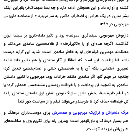
کشته و آواره داد و این همچنان ادامه دارد و چه بسا سهمناک‌تر؛ بنابراین اینک
بشر مدرن در یک هراس و اضطراب دائمی به سر می‌برد.» از مصاحبه داریوش
مهرجویی در ۱۳۹۵
داریوش مهرجویی سینماگری «مولف» بود و تاثیر دامنه‌داری بر سینما ایران
گذاشت. اگرچه عده‌ای او را «تاثیرگرفته» از غلامحسین ساعدی می‌دانند و
معتقدند مهمترین فیلم‌های او به خاطر ساعدی است. شاید این گزاره درست
باشد اما واقعیت این است که اتفاقا او آثار ساعدی را هم تغییر داد؛ اما نه
تغییری اجتماعی، بلکه آن را به شخصیتی خنثی و ضداجتماعی تبدیل کرد؛
چنانچه در فیلم گاو، اگر ساعدی منتقد خرافات بود، مهرجویی با تغییر داستان
ساعدی به تمجید آن پرداخت و با خرافات روستایی مشدحسن همدلی کرد؛ یا
در فیلم دایره مینا، بخش مامور ساواک بودن نقش اول داستان ساعدی را به
کل فیلمنامه حذف کرد تا هرچقدر می‌تواند فیلم را از سیاست دور کند!
مرگ دلخراش و تراژیک مهرجویی و همسرش
برای دوست‌داران فرهنگ و
هنر بسیار دردناک و باورناپذیر است. بهترین راه برای تکریم وی و ساخته‌های
هنری‌اش نیز نقد آنهاست.