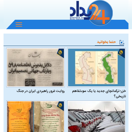
باز
و
بسته
حتما بخوانید
کردن
منو
خزر؛ ترکمانچای جدید یا یک سوءتفاهم
روایت غرور راهبردی ایران در جنگ
تاریخی؟