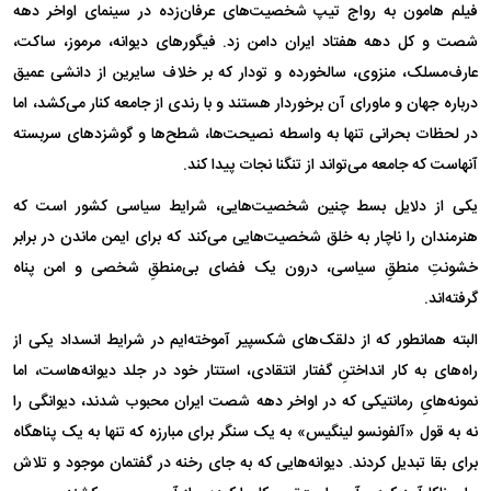
فیلم هامون به رواج تیپ شخصیت‌های عرفان‌زده در سینمای اواخر دهه
شصت و کل دهه هفتاد ایران دامن زد. فیگور‌های دیوانه، مرموز، ساکت،
عارف‌مسلک، منزوی، سالخورده و تودار که بر خلاف سایرین از دانشی عمیق
درباره جهان و ماورای آن برخوردار هستند و با رندی از جامعه کنار می‌کشد، اما
در لحظات بحرانی تنها به واسطه نصیحت‌ها، شطح‌ها و گوشزد‌های سربسته
آنهاست که جامعه می‌تواند از تنگنا نجات پیدا کند.
یکی از دلایل بسط چنین شخصیت‌هایی، شرایط سیاسی کشور است که
هنرمندان را ناچار به خلق شخصیت‌هایی می‌کند که برای ایمن ماندن در برابر
خشونتِ منطقِ سیاسی، درون یک فضای بی‌منطقِ شخصی و امن پناه
گرفته‌اند.
البته همانطور که از دلقک‌های شکسپیر آموخته‌ایم در شرایط انسداد یکی از
راه‌های به کار انداختنِ گفتار انتقادی، استتار خود در جلد دیوانه‌هاست، اما
نمونه‌هایِ رمانتیکی که در اواخر دهه شصت ایران محبوب شدند، دیوانگی را
نه به قول «آلفونسو لینگیس» به یک سنگر برای مبارزه که تنها به یک پناهگاه
برای بقا تبدیل کردند. دیوانه‌هایی که به جای رخنه در گفتمان موجود و تلاش