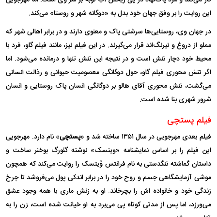
کار می‌کند و مرد پاک‌نهاد در پی ریختن آب توبه بر سر وی است. اما مهرجویی
این روایت را بر وفق جهان خود بدل به «دوگانه شهر و روستا» می‌کند.
در جهان وی، روستایی‌ها سرشتی پاک و معنوی دارند و در برابر اهالی شهر که
مملو از دروغ و نیرنگ‌اند قرار می‌گیرند. در این فیلم نیز، مانند فیلم گاو، فرد با
محیط خود دچار تنش است و در نتیجه این تنش تنها و درمانده می‌شود. اما
اگر تنش محوری فیلم گاو، حول دوگانگی معصومیت حیوانی و رذالت انسانی
می‌گشت، تنش محوری آقای هالو بر دوگانگی انسان پاک روستایی و انسان
شرور شهری بنا شده است.
فیلم پستچی
فیلم بعدی مهرجویی در سال ۱۳۵۱ ساخته شد و «
پستچی
» نام دارد. مهرجویی
این فیلم را بر اساس نمایشنامه «ویتسک» نوشته گئورگ بوخنر ساخت و
داستان گماشته تنگدستی به نام فرانتس وُیتسک را روایت می‌کند که همچون
موشی آزمایشگاهی جسم و روح خود را در برابر اندکی پول می‌فروشد تا چرخ
زندگی خود و خانواده اش را بچرخاند. او به زنش ماری با همه وجود عشق
می‌ورزد، اما پس از مدتی کوتاه پی می‌برد به او خیانت شده است، زن را به