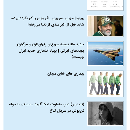
ببینید| مهران غفوریان: اگر وزنم را کم نکرده بودم،
شاید قبل از اکبر عبدی از دنیا می‌رفتم!
حدید ۱۱۰؛ نسخه سریع‌تر، پنهان‌کارتر و مرگبارتر
پهپادهای ایرانی | پهپاد انتحاری جدید ایران
چیست؟
بیماری‌ های شایع مردان
(تصاویر) تیپ متفاوت نیک‌آفرید سماواتی با حوله
تن‌پوش در سریال کلاغ