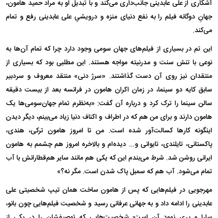
آشکاری از علی عابدینی جانب‌داری می‌کند و با تبدیل او به مراد حمید هامون،
جهانِ دوگانه فیلم را به نفع دنیای منزه و درویشیِ علی عابدینی رفع و تمام
می‌کند.
این تم در بسیاری از فیلم‌های جهان سومی وجود دارد چرا که تمام آن‌ها به
نوعی با تنش سنت و مدرنیته مواجه هستند. این مطلبی بود که بسیاری از
منتقدان نیز روی آن دست گذاشتند. «سرژ دنی» منتقد معروف و سردبیر
سابق کایه دو سینما، در زمان اکران هامون در فرانسه بعد از بیست دقیقه
سالن سینما را ترک کرد و درباره آن گفت: «به‌نظرم تمام جهان‌سومی‌ها یک
هامون دارند و برای من هم که در اطراف و اکناف دنیا زیاد می‌بینم، دیگر دیدن
اینگونه کار‌ها کسالت‌آور شده است. من تا امروز هامون ترکی، هندی،
پاکستانی، تایلندی، تایوانی و... دیده‌ام و بالاخره امروز هم چشمم به هامون
ایرانی روشن شد. شرط می‌بندم این که یکی هم مانند سایر هم‌قطارانش با آب
تمام می‌شود. آب هم که سمبل پاک شدن است. مگر نه؟»
مهرجویی در فیلم‌هایی که پس از هامون ساخت همان تیپ شخصیتی علی
عابدینی را ادامه داد و به جهانی عرفانی رسید و شخصیت فیلم‌هایی چون بانو،
سارا و پری نمود آن است؛ شخصیت‌هایی که توصیفشان را در یکی از