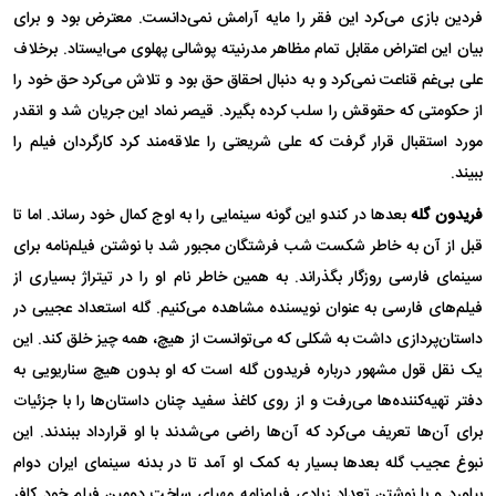
فردین بازی می‌کرد این فقر را مایه آرامش نمی‌دانست. معترض بود و برای
بیان این اعتراض مقابل تمام مظاهر مدرنیته پوشالی پهلوی می‌ایستاد. برخلاف
علی بی‌غم قناعت نمی‌کرد و به دنبال احقاق حق بود و تلاش می‌کرد حق خود را
از حکومتی که حقوقش را سلب کرده بگیرد. قیصر نماد این جریان شد و انقدر
مورد استقبال قرار گرفت که علی شریعتی را علاقه‌مند کرد کارگردان فیلم را
ببیند.
فریدون گله
بعد‌ها در کندو این گونه سینمایی را به اوج کمال خود رساند. اما تا
قبل از آن به خاطر شکست شب فرشتگان مجبور شد با نوشتن فیلم‌نامه برای
سینمای فارسی روزگار بگذراند. به همین خاطر نام او را در تیتراژ بسیاری از
فیلم‌های فارسی به عنوان نویسنده مشاهده می‌کنیم. گله استعداد عجیبی در
داستان‌پردازی داشت به شکلی که می‌توانست از هیچ، همه چیز خلق کند. این
یک نقل قول مشهور درباره فریدون گله است که او بدون هیچ سناریویی به
دفتر تهیه‌کننده‌ها می‌رفت و از روی کاغذ سفید چنان داستان‌ها را با جزئیات
برای آن‌ها تعریف می‌کرد که آن‌ها راضی می‌شدند با او قرارداد ببندند. این
نبوغ عجیب گله بعد‌ها بسیار به کمک او آمد تا در بدنه سینمای ایران دوام
بیاورد و با نوشتن تعداد زیادی فیلم‌نامه مهیای ساخت دومین فیلم خود کافر