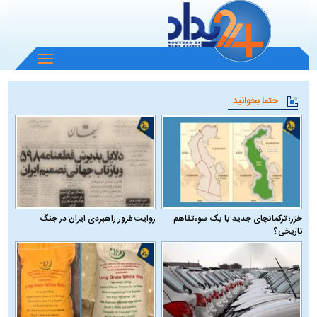
باز
و
بسته
حتما بخوانید
کردن
منو
خزر؛ ترکمانچای جدید یا یک سوءتفاهم
روایت غرور راهبردی ایران در جنگ
تاریخی؟