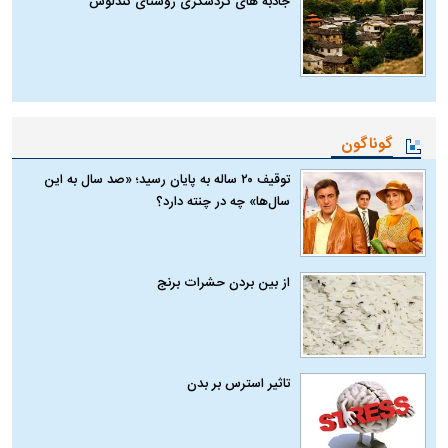
جاذبه های گردشگری روستای کندلوس
گوناگون
توقیف ۲۰ ساله به پایان رسید؛ «صد سال به این
سال‌ها» چه در چنته دارد؟
از بین بردن حشرات برنج
تاثیر استرس بر بدن