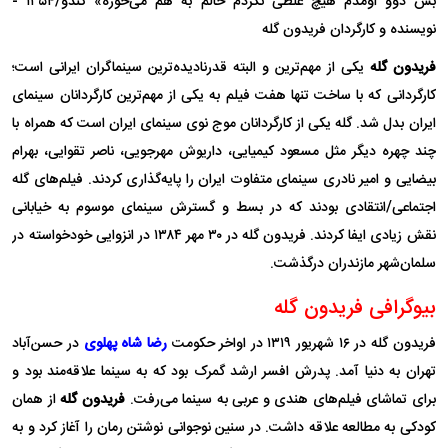
بس دوو اومدم هیچ غلطی نکردم حالم به هم می‌خوره» کندو/۱۳۵۴ -
نویسنده و کارگردان فریدون گله
فریدون گله
یکی از مهم‌ترین و البته قدرنادیده‌ترین سینماگران ایرانی است؛
کارگردانی که با ساخت تنها هفت فیلم به یکی از مهم‌ترین کارگردانان سینمای
ایران بدل شد. گله یکی از کارگردانان موج نوی سینمای ایران است که همراه با
چند چهره دیگر مثل مسعود کیمیایی، داریوش مهرجویی، ناصر تقوایی، بهرام
بیضایی و امیر نادری سینمای متفاوت ایران را پایه‌گذاری کردند. فیلم‌های گله
اجتماعی/انتقادی بودند که در بسط و گسترش سینمای موسوم به خیابانی
نقش زیادی ایفا کردند. فریدون گله در ۳۰ مهر ۱۳۸۴ در انزوایی خودخواسته در
سلمان‌شهر مازندران درگذشت.
بیوگرافی فریدون گله
فریدون گله در ۱۶ شهریور ۱۳۱۹ در اواخر حکومت
رضا شاه پهلوی
در حسن‌آباد
تهران به دنیا آمد. پدرش افسر ارشد گمرک بود که به سینما علاقه‌مند بود و
برای تماشای فیلم‌های هندی و عربی به سینما می‌رفت.
فریدون گله
از همان
کودکی به مطالعه علاقه داشت. در سنین نوجوانی نوشتن رمان را آغاز کرد و به