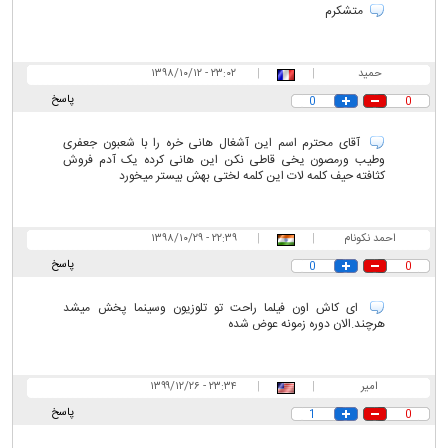
متشکرم
حمید
|
|
۲۳:۰۲ - ۱۳۹۸/۱۰/۱۲
پاسخ
0
0
آقای محترم اسم این آشغال هانی خره را با شعبون جعفری
وطیب ورمصون یخی قاطی نکن این هانی کرده یک آدم فروش
کثافته حیف کلمه لات این کلمه لختی بهش بیستر میخورد
احمد نکونام
|
|
۲۲:۳۹ - ۱۳۹۸/۱۰/۲۹
پاسخ
0
0
ای کاش اون فیلما راحت تو تلوزیون وسینما پخش میشد
هرچند.الان دوره زمونه عوض شده
امیر
|
|
۲۳:۳۴ - ۱۳۹۹/۱۲/۲۶
پاسخ
1
0