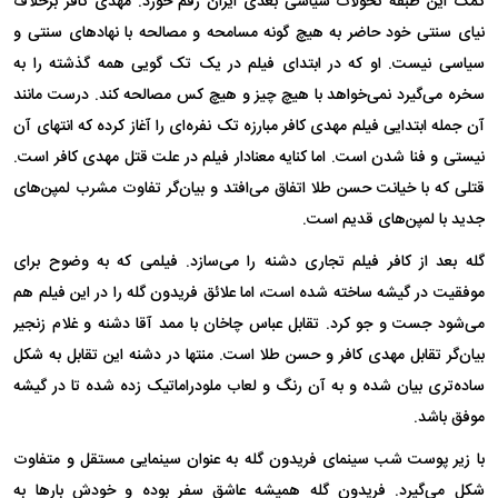
کمک این طبقه تحولات سیاسی بعدی ایران رقم خورد. مهدی کافر برخلاف
نیای سنتی خود حاضر به هیچ گونه مسامحه و مصالحه با نهاد‌های سنتی و
سیاسی نیست. او که در ابتدای فیلم در یک تک گویی همه گذشته را به
سخره می‌گیرد نمی‌خواهد با هیچ چیز و هیچ کس مصالحه کند. درست مانند
آن جمله ابتدایی فیلم مهدی کافر مبارزه تک نفره‌ای را آغاز کرده که انتهای آن
نیستی و فنا شدن است. اما کنایه معنادار فیلم در علت قتل مهدی کافر است.
قتلی که با خیانت حسن طلا اتفاق می‌افتد و بیان‌گر تفاوت مشرب لمپن‌های
جدید با لمپن‌های قدیم است.
گله بعد از کافر فیلم تجاری دشنه را می‌سازد. فیلمی که به وضوح برای
موفقیت در گیشه ساخته شده است، اما علائق فریدون گله را در این فیلم هم
می‌شود جست و جو کرد. تقابل عباس چاخان با ممد آقا دشنه و غلام زنجیر
بیان‌گر تقابل مهدی کافر و حسن طلا است. منتها در دشنه این تقابل به شکل
ساده‌تری بیان شده و به آن رنگ و لعاب ملودراماتیک زده شده تا در گیشه
موفق باشد.
با زیر پوست شب سینمای فریدون گله به عنوان سینمایی مستقل و متفاوت
شکل می‌گیرد. فریدون گله همیشه عاشق سفر بوده و خودش بار‌ها به