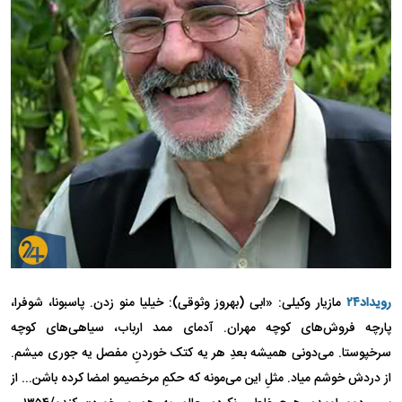
رویداد۲۴
مازیار وکیلی: «ابی (بهروز وثوقی): خیلیا منو زدن. پاسبونا، شوفرا،
پارچه فروش‌های کوچه مهران. آدمای ممد ارباب، سیاهی‌های کوچه
سرخپوستا. می‌دونی همیشه بعدِ هر یه کتک خوردنِ مفصل یه جوری میشم.
از دردش خوشم میاد. مثلِ این می‌مونه که حکمِ مرخصیمو امضا کرده باشن... از