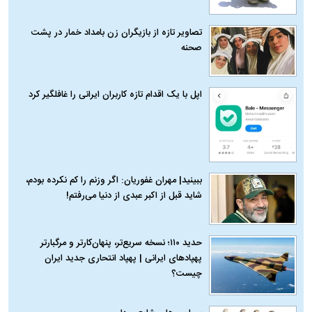
تصاویر تازه از بازیگران زن بامداد خمار در پشت
صحنه
اپل با یک اقدام تازه کاربران ایرانی را غافلگیر کرد
ببینید| مهران غفوریان: اگر وزنم را کم نکرده بودم،
شاید قبل از اکبر عبدی از دنیا می‌رفتم!
حدید ۱۱۰؛ نسخه سریع‌تر، پنهان‌کارتر و مرگبارتر
پهپادهای ایرانی | پهپاد انتحاری جدید ایران
چیست؟