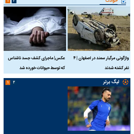
حوادث
۱
۲
واژگونی مرگبار سمند در اصفهان | ۴
عکس| ماجرای کشف جسد ناشناس
نفر کشته شدند
که توسط حیوانات خورده شد
گ
لیگ برتر
۱
۲