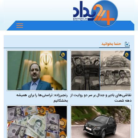
باز
و
بسته
حتما بخوانید
کردن
منو
نقاشی‌های بادپر و جدال بر سر دو روایت از
رنجبرزاده: تراستی‌ها را برای همیشه
دهه شصت
بخشکانیم