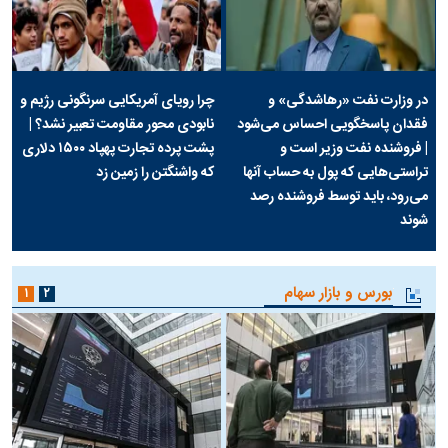
در وزارت نفت «رهاشدگی» و
چرا رویای آمریکایی سرنگونی رژیم و
فقدان پاسخگویی احساس می‌شود
نابودی محور مقاومت تعبیر نشد؟ |
| فروشنده نفت وزیر است و
پشت پرده تجارت پهپاد‌ ۱۵۰۰ دلاری
تراستی‌هایی که پول به حساب آنها
که واشنگتن را زمین زد
می‌رود، باید توسط فروشنده رصد
شوند
بورس و بازار سهام
۱
۲