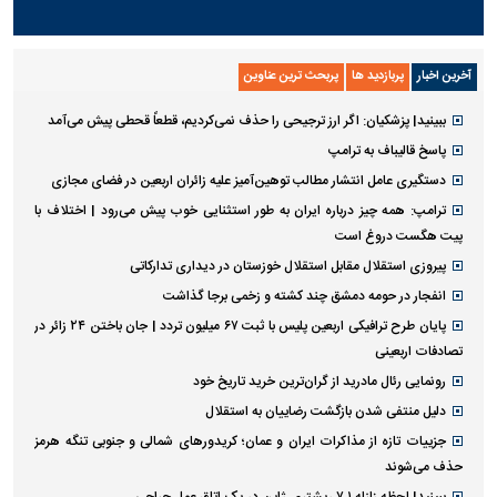
آخرین اخبار
پربازدید ها
پربحث ترین عناوین
ببینید| پزشکیان: اگر ارز ترجیحی را حذف نمی‌کردیم، قطعاً قحطی پیش می‌آمد
پاسخ قالیباف به ترامپ
دستگیری عامل انتشار مطالب توهین‌آمیز علیه زائران اربعین در فضای مجازی
ترامپ: همه چیز درباره ایران به طور استثنایی خوب پیش می‌رود | اختلاف با
پیت هگست دروغ است
پیروزی استقلال مقابل استقلال خوزستان در دیداری تدارکاتی
انفجار در حومه دمشق چند کشته و زخمی برجا گذاشت
پایان طرح ترافیکی اربعین پلیس با ثبت ۶۷ میلیون تردد | جان باختن ۲۴ زائر در
تصادفات اربعینی
رونمایی رئال مادرید از گران‌ترین خرید تاریخ خود
دلیل منتفی شدن بازگشت رضاییان به استقلال
جزییات تازه از مذاکرات ایران و عمان؛ کریدورهای شمالی و جنوبی تنگه هرمز
حذف می‌شوند