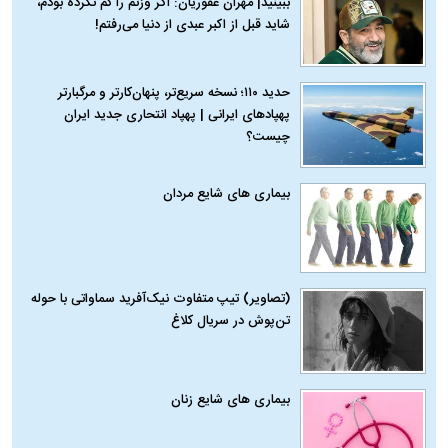
ببینید| مهران غفوریان: اگر وزنم را کم نکرده بودم،
شاید قبل از اکبر عبدی از دنیا می‌رفتم!
حدید ۱۱۰؛ نسخه سریع‌تر، پنهان‌کارتر و مرگبارتر
پهپادهای ایرانی | پهپاد انتحاری جدید ایران
چیست؟
بیماری‌ های شایع مردان
(تصاویر) تیپ متفاوت نیک‌آفرید سماواتی با حوله
تن‌پوش در سریال کلاغ
بیماری‌ های شایع زنان