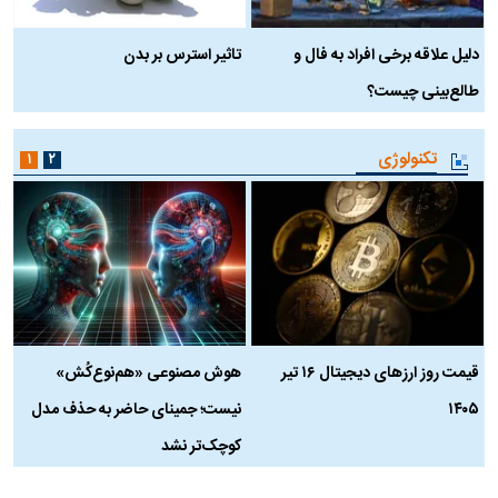
دلیل علاقه برخی افراد به فال و
تاثیر استرس بر بدن
ع
طالع‌بینی چیست؟
آ
تکنولوژی
۱
۲
قیمت روز ارز‌های دیجیتال ۱۶ تیر
هوش مصنوعی «هم‌نوع‌کُش»
چ
۱۴۰۵
نیست؛ جمینای حاضر به حذف مدل
ک
کوچک‌تر نشد