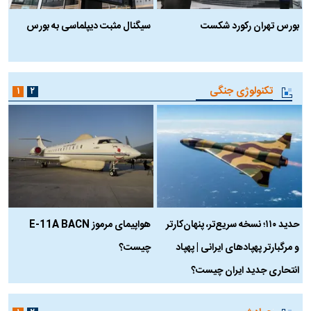
بورس تهران رکورد شکست
سیگنال مثبت دیپلماسی به بورس
ب
تکنولوژی جنگی
۱
۲
حدید ۱۱۰؛ نسخه سریع‌تر، پنهان‌کارتر
هواپیمای مرموز E-11A BACN
ف
و مرگبارتر پهپادهای ایرانی | پهپاد
چیست؟
م
انتحاری جدید ایران چیست؟