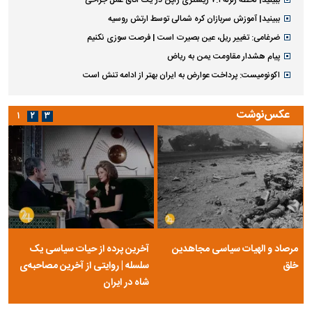
ببینید| لحظه زلزله ۷.۱ ریشتری ژاپن در یک اتاق عمل جراحی
ببینید| آموزش سربازان کره شمالی توسط ارتش روسیه
ضرغامی: تغییر ریل، عین بصیرت است | فرصت سوزی نکنیم
پیام هشدار مقاومت یمن به ریاض
اکونومیست: پرداخت عوارض به ایران بهتر از ادامه تنش است
عکس‌نوشت
۱
۲
۳
مرصاد و الهیات سیاسی مجاهدین
آخرین پرده از حیات سیاسی یک
خلق
سلسله | روایتی از آخرین مصاحبه‌ی
شاه در ایران