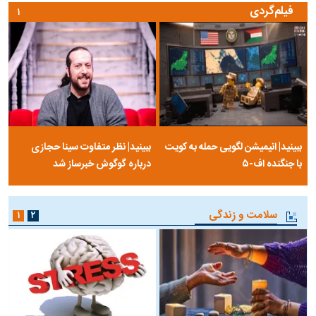
فیلم‌گردی
۱
ببینید| انیمیشن لگویی حمله به کویت
ببینید| نظر متفاوت سینا حجازی
با جنگنده اف-۵
درباره گوگوش خبرساز شد
سلامت و زندگی
۱
۲