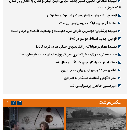
ببینید| عراقچی: تعیین مسیر جدید دریایی میان ایران و عمان به معنای باز شدن
تنگه هرمز نیست
توضیح آبفا درباره افزایش قبوض آب برخی مشترکان
ستاره آلومینیوم اراک به پرسپولیس پیوست
ببینید| پزشکیان: مهمترین نگرانی من، معیشت و وضعیت اقتصادی مردم است
قوانین جدید اسقاط خودرو در ۱۴۰۵
ببینید| تصاویر هولناک از آتش‌سوزی جنگل ها در غرب کانادا
طعنه همتی به وزارت خزانه‌داری آمریکا: پول‌هایمان دست خودمان است
بسته اینترنت رایگان برای خبرنگاران فعال شد
شانس مجدد پرسپولیس برای جذب ایری
سفر ناگهانی فرمانده سنتکام به اسرائیل
امیرحسین طاهری پرسپولیسی شد
عکس‌نوشت
۱
۲
۳