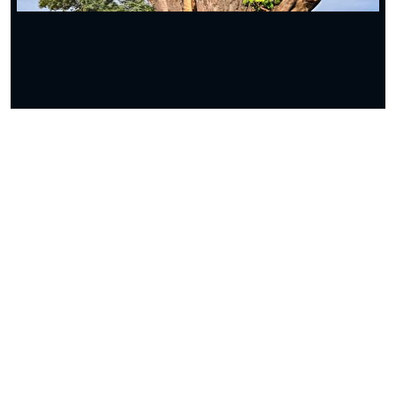
ببینید| دردسر مار کبرا برای بلعیدن بزمجه