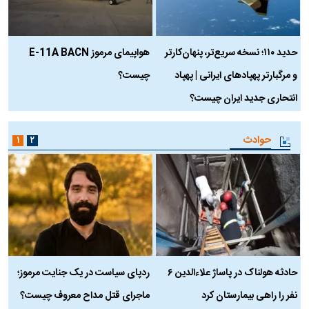
حدید ۱۱۰؛ نسخه سریع‌تر، پنهان‌کارتر
هواپیمای مرموز E-11A BACN
ف
و مرگبارتر پهپادهای ایرانی | پهپاد
چیست؟
م
انتحاری جدید ایران چیست؟
حوادث
۱
۲
حادثه هولناک در پاساژ علاءالدین ۶
ردپای سیاست در یک جنایت مرموز؛
ج
نفر را راهی بیمارستان کرد
ماجرای قتل مداح معروف چیست؟
ب