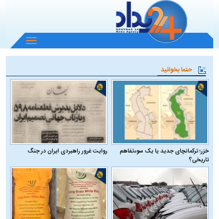
باز
و
بسته
حتما بخوانید
کردن
منو
خزر؛ ترکمانچای جدید یا یک سوءتفاهم
روایت غرور راهبردی ایران در جنگ
تاریخی؟