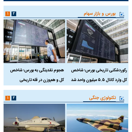
بورس و بازار سهام
۱
۲
رکوردشکنی تاریخی بورس؛ شاخص
هجوم نقدینگی به بورس؛ شاخص
ب
کل وارد کانال ۵.۵ میلیون واحد شد
کل و هم‌وزن در قله تاریخی
تکنولوژی جنگی
۱
۲