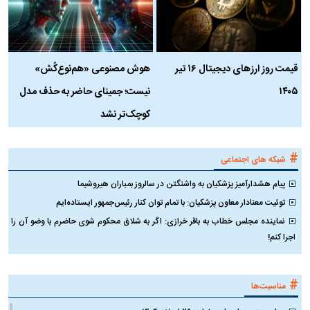
قیمت روز ارز‌های دیجیتال ۱۶ تیر
هوش مصنوعی «هم‌نوع‌کُش»
چ
۱۴۰۵
نیست؛ جمینای حاضر به حذف مدل
ک
کوچک‌تر نشد
#
شبکه های اجتماعی
پیام هشدارآمیز پزشکیان به واشنگتن در سالروز بمباران هیروشیما
توئیت معنادار معاون پزشکیان: با تمام توان کنار رئیس‌جمهور ایستاده‌ایم
نماینده مجلس خطاب به باقر خرازی: اگر به شلاق محکوم شوی حاضرم با وضو آن را
اجرا کنم!
#
مناسبت‌ها