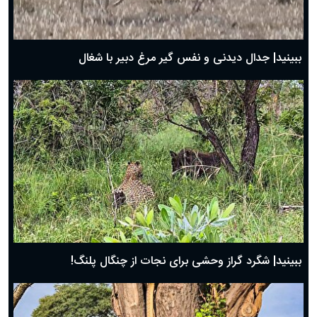
حضرت زینب(س) چگونه از دنیا رفت؟
بهترین پیامک تبریک روز پدر ۱۴۰۴؛ جملات زیبا و صمیمانه
روز پدر ۱۴۰۴ چه روزی است؟
ببینید| جدال دیدنی و نفس گیر مرغ دبیر با شغال
ببینید| شگرد گراز وحشی برای نجات از چنگال پلنگ!