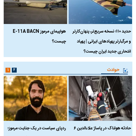
حدید ۱۱۰؛ نسخه سریع‌تر، پنهان‌کارتر
هواپیمای مرموز E-11A BACN
ف
و مرگبارتر پهپادهای ایرانی | پهپاد
چیست؟
م
انتحاری جدید ایران چیست؟
حوادث
۱
۲