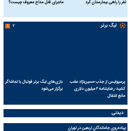
حادثه هولناک در پاساژ علاءالدین ۶
ردپای سیاست در یک جنایت مرموز؛
ج
نفر را راهی بیمارستان کرد
ماجرای قتل مداح معروف چیست؟
ب
ج
لیگ برتر
۱
۲
پرسپولیس از جذب حسین‌نژاد عقب
بازی‌های لیگ برتر فوتبال با تماشاگر
کشید؛ رضایتنامه ۲ میلیون دلاری
برگزار می‌شود
مانع انتقال
دیدنی