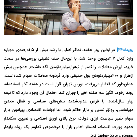
رویداد۲۴|
در اولین روز هفته، نماگر اصلی با رشد بیش از ۱.۵درصدی دوباره
وارد کانال ۲.۷میلیون واحد شد، با این‌حال صف نشینی بورسی‌ها در سمت
خرید، ارزش معاملات را کمتر از ۶هزار‌میلیارد‌تومان نگه داشت. همچنین بیش
از‌هزار و ۴۰۰میلیارد‌تومان پول حقیقی وارد گردونه معاملات سهام شده‌است.
همان‌طور که انتظار می‌رفت، بورس تهران قرار است در هفته آخر اسفندماه،
روند رخوت انگیز سه هفته اخیر را جبران کند. احتمال آن وجود دارد که تا نیمه
بهار سال‌آینده، با فرض عدم‌تشدید تنش‌های سیاسی و فعال ماندن
دیپلماسی، رونق نسبی بر بازار حاکم شود، اما ابهامات اقتصادی پیرامون بازار
سهام نظیر سیاست ارزی دولت، نرخ بالای اوراق اسلامی و تعیین سکاندار
جدید وزارت اقتصاد، احتمالا اهالی بازار را درخصوص تداوم یک روند پایدار
صعودی، مردد خواهد کرد.