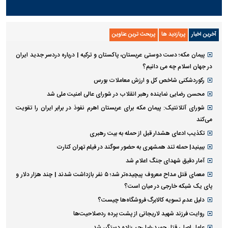
پیاده‌روی جاماندگان اربعین در تهران
آخرین اخبار
پربازدید ها
پربحث ترین عناوین
پیمان مکه؛ دست دوستی عربستان، پاکستان و ترکیه | درباره دردسر جدید ایران
در جهان اسلام چه می دانیم؟
رکوردشکنی شاخص کل و ارزش معاملات بورس
محسن رضایی نماینده رهبر انقلاب در شورای عالی امنیت ملی شد
شورای آتلانتیک: پیمان مکه برای عربستان اهرم نفوذ در برابر ایران را تقویت
می‌کند
تکذیب ادعای هشدار قبل از حمله به بیت رهبری
ببینید| حمله تند همشهری به حضور سوگند در فیلم تهران کنارت
آمار دقیق شهدای جنگ اعلام شد
معمای قتل مداح معروف پیچیده‌تر شد؛ ۵ نفر بازداشت شدند | چند هزار دلار و
پای یک شبکه خارجی در میان است؟
دلیل عدم تسویه کالابرگ فروشگاه‌ها چیست؟