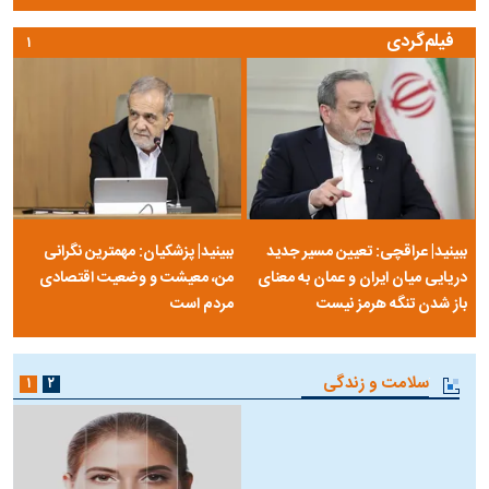
خلق
سلسله | روایتی از آخرین مصاحبه‌ی
شاه در ایران
فیلم‌گردی
۱
ببینید| عراقچی: تعیین مسیر جدید
ببینید| پزشکیان: مهمترین نگرانی
دریایی میان ایران و عمان به معنای
من، معیشت و وضعیت اقتصادی
باز شدن تنگه هرمز نیست
مردم است
سلامت و زندگی
۱
۲