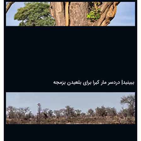
ببینید| شگرد گراز وحشی برای نجات از چنگال پلنگ!
ببینید| دردسر مار کبرا برای بلعیدن بزمجه