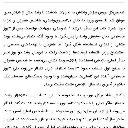
شاخص‌کل بورس نیز در واکنش به تحولات یادشده با رشد بیش از ۱.۵درصدی
موفق شد تا ضمن ورود به کانال ۲.۷میلیون‌واحدی، شاخص هموزن را نیز با
خود همراه کند. این نماگر با رشد ۱.۱۹درصدی درنهایت توانست پس از ۳روز
معاملاتی کانال ۸۰۰هزار واحد را پس‌بگیرد. با وجود آنکه انتظار می‌رفت، روند
مثبتی از ابتدای اسفندماه شکل گیرد، اما همزمان با تهدید‌های سیاسی و
استیضاح وزیر اقتصاد، فرصت‌ها از دست رفت، با این‌حال رشد دو روز اخیر
نماگر اصلی، بازدهی اسفندماه را ۰.۶۶درصد نشان می‌دهد، اما شاخص هموزن
با سطح اول اسفند، حدود ۳درصد اختلاف دارد. انتظار می‌رود، طی ۳روز
معاملاتی آینده این کاستی‌ها جبران‌شده و با وجود ریسک‌های سیستماتیک
حاکم بر آخرین ماه سال، بازدهی مثبت به‌ثبت برسد.
واکنش شاخص‌کل بورس، به محدوده حمایتی ۲میلیون و ۶۵۰هزار واحد،
احتمالا نماگر اصلی را تا محدوده ۲میلیون و ۸۰۰هزار واحد هدایت کند. انتظار
می‌رود، قبل از پایان سال‌جاری این محدوده توسط شاخص اصلی لمس شود،
اما در سال‌آینده با فرض عدم‌تشدید تنش‌ها احتمالا بازار تا محدوده ۲میلیون و
۹۰۰هزار واحد نیز جای رشد خواهدداشت، اما آیا به‌صرف کاهش تنش‌های