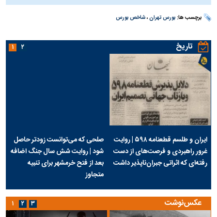
برچسب ها:
بورس تهران
،
شاخص بورس
تاریخ
۱
۲
ایران و طلسم قطعنامه ۵۹۸ | روایت
صلحی که می‌توانست زودتر حاصل
غرور راهبردی و فرصت‌های از دست
شود | روایت شش سال جنگ اضافه
رفته‌ای که اثراتی جبران‌ناپذیر داشت
بعد از فتح خرمشهر برای تنبیه
متجاوز
عکس‌نوشت
۱
۲
۳