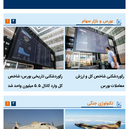
بورس و بازار سهام
۱
۲
رکوردشکنی شاخص کل و ارزش
رکوردشکنی تاریخی بورس؛ شاخص
ه
معاملات بورس
کل وارد کانال ۵.۵ میلیون واحد شد
ک
تکنولوژی جنگی
۱
۲