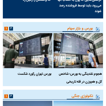
تراستی‌هایی که پول به حساب آنها
که واشنگتن را زمین زد
می‌رود، باید توسط فروشنده رصد
شوند
بورس و بازار سهام
۱
۲
هجوم نقدینگی به بورس؛ شاخص
بورس تهران رکورد شکست
س
کل و هم‌وزن در قله تاریخی
تکنولوژی جنگی
۱
۲