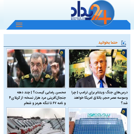
باز
و
بسته
حتما بخوانید
کردن
منو
درس‌های جنگ ویتنام برای ترامپ | چرا
محسن رضایی کیست؟ | چند دهه
وسوسه عصر حجر، باتلاق امریکا خواهد
جنجال‌آفرینی مرد هزار نسخه؛ از کربلای۴
شد؟
و نامه ۶۷ تا تنگه هرمز و شعام