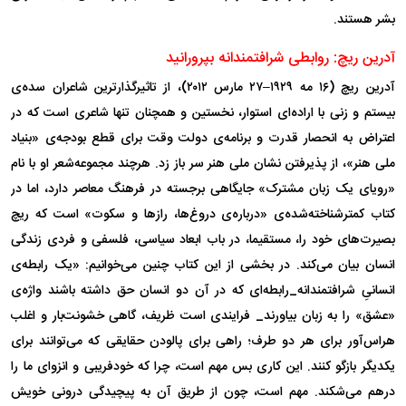
بشر هستند.
آدرین ریچ: روابطی شرافتمندانه بپرورانید
آدرین ریچ (۱۶ مه ۱۹۲۹–۲۷ مارس ۲۰۱۲)، از تاثیرگذارترین شاعران سده‌ی
بیستم و زنی با اراده‌ای استوار، نخستین و همچنان تنها شاعری است که در
اعتراض به انحصار قدرت و برنامه‌ی دولت وقت برای قطع بودجه‌ی «بنیاد
ملی هنر»، از پذیرفتن نشان ملی هنر سر باز زد. هرچند مجموعه‌شعر او با نام
«رویای یک زبان مشترک» جایگاهی برجسته در فرهنگ معاصر دارد، اما در
کتاب کمترشناخته‌شده‌ی «درباره‌ی دروغ‌ها، راز‌ها و سکوت» است که ریچ
بصیرت‌های خود را، مستقیما، در باب ابعاد سیاسی، فلسفی و فردی زندگی
انسان بیان می‌کند. در بخشی از این کتاب چنین می‌خوانیم: «یک رابطه‌ی
انسانیِ شرافتمندانه_رابطه‌ای که در آن دو انسان حق داشته باشند واژه‌ی
«عشق» را به زبان بیاورند_ فرایندی است ظریف، گاهی خشونت‌بار و اغلب
هراس‌آور برای هر دو طرف؛ راهی برای پالودن حقایقی که می‌توانند برای
یکدیگر بازگو کنند. این کاری بس مهم است، چرا که خودفریبی و انزوای ما را
درهم می‌شکند. مهم است، چون از طریق آن به پیچیدگی درونی خویش