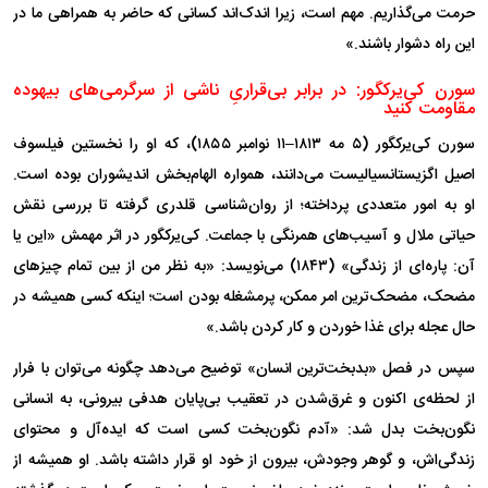
حرمت می‌گذاریم. مهم است، زیرا اندک‌اند کسانی که حاضر به همراهی ما در
این راه دشوار باشند.»
سورن کی‌یرکگور: در برابر بی‌قراریِ ناشی از سرگرمی‌های بیهوده
مقاومت کنید
سورن کی‌یرکگور (۵ مه ۱۸۱۳–۱۱ نوامبر ۱۸۵۵)، که او را نخستین فیلسوف
اصیل اگزیستانسیالیست می‌دانند، همواره الهام‌بخش اندیشوران بوده است.
او به امور متعددی پرداخته؛ از روان‌شناسی قلدری گرفته تا بررسی نقش
حیاتی ملال و آسیب‌های همرنگی با جماعت. کی‌یرکگور در اثر مهمش «این یا
آن: پاره‌ای از زندگی» (۱۸۴۳) می‌نویسد: «به نظر من از بین تمام چیز‌های
مضحک، مضحک‌ترین امر ممکن، پرمشغله بودن است؛ اینکه کسی همیشه در
حال عجله برای غذا خوردن و کار کردن باشد.»
سپس در فصل «بدبخت‌ترین انسان» توضیح می‌دهد چگونه می‌توان با فرار
از لحظه‌ی اکنون و غرق‌شدن در تعقیب بی‌پایان هدفی بیرونی، به انسانی
نگون‌بخت بدل شد: «آدم نگون‌بخت کسی است که ایده‌آل و محتوای
زندگی‌اش، و گوهر وجودش، بیرون از خود او قرار داشته باشد. او همیشه از