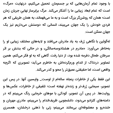
با وجود تمام آرمان‌هایی که بر جسم‌مان تحمیل می‌کنیم، درنهایت «مرگ»
است که تمام ابعاد زیبایی ما را آشکار می‌کند. مرگ برابرساز نهاییِ جریان زمان
است؛ همان که روشن‌گر بزرگ است و به ما می‌فهماند، به همان طریقی که هر
فردی خودش را یک جهان می‌بیند، انسانی که دوستش می‌داریم نیز یک
جهان ممکن است.
له‌گوئین با نگاهی ژرف به یاد مادرش می‌افتد و لایه‌های مختلف زیبایی او را
به‌خاطر می‌آورد: «مادرم در هشتادو‌سه‌سالگی، و در حالی که بدنش بر اثر
سرطان طحال دفرمه شده بود، از دنیا رفت. گاهی که به او فکر می‌کنم، همین
تصاویر دردناک از اندامِ ورم‌کرده‌اش به خاطرم می‌آید؛ تصویری که اگرچه
واقعی است، اما حقیقتی عمیق‌تر را محو و کدر می‌کند.
این فقط یکی از خاطرات پنجاه ساله‌ام از اوست_ واپسینِ آنها. در پس این
تصویر، سیمایی ژرف‌تر و زنده‌تر نهفته است؛ تلفیقی از خاطرات، عکس‌ها و
روایت‌ها. در پسِ آن تصویر، کودکی با مو‌های خرمایی رنگ می‌بینم که در
دامنه‌های کلرادو می‌دود، دانشجویی ظریف‌اندام را می‌بینم، مادری مهربان و
خنده‌رو و معشوقه‌ای بی‌مانند می‌بینم؛ زنی با ذهنی درخشان، همسری