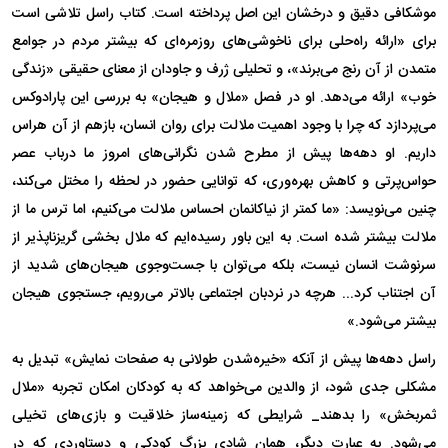
موشکافی دقیق و درخشان این اصل پرداخته است. کتاب راسل تلاشی است
برای «ارائه راه‌حلی برای ناخوشی‌های روزمره‌ای که بیشتر مردم در جوامع
متمدن از آن رنج می‌برند»، و تحلیلی ژرف و جاودان از معنای حقیقی «زندگی
خوب» ارائه می‌دهد. او در فصل «ملال و هیجان» به بررسی این پارادوکس
می‌پردازد که چرا با وجود اهمیت ملالت برای روان انسان، بازهم از آن هراس
داریم. او دهه‌ها پیش از مطرح شدن نگرانی‌های امروز ما درباب عصر
حواس‌پرتی و کاهش بهره‌وری، که توانایی حضور در لحظه را مختل می‌کند،
چنین می‌نویسد: «ما کمتر از نیاکانمان احساس ملالت می‌کنیم، اما ترس ما از
ملالت بیشتر شده است. به این باور رسیده‌ایم که ملال بخشی گریزناپذیر از
سرنوشت انسان نیست، بلکه می‌توان با جست‌وجوی هیجان‌های شدید از
آن اجتناب کرد... هرچه در نردبان اجتماعی بالاتر می‌رویم، جستجوی هیجان
بیشتر می‌شود.»
راسل دهه‌ها پیش از آنکه «خیره‌شدن طولانی به صفحات نمایش» تبدیل به
مشکلی جدی شود، از والدین می‌خواهد که به کودکان امکان تجربه «ملال
ثمربخش» را بدهند_ شرایطی که زمینه‌ساز خلاقیت و بازی‌های تخیلی
می‌شود. به عبارت دیگر، همان شادی بزرگ کودکی و دستاوردی که در