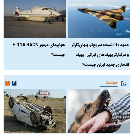
حدید ۱۱۰؛ نسخه سریع‌تر، پنهان‌کارتر
هواپیمای مرموز E-11A BACN
ف
و مرگبارتر پهپادهای ایرانی | پهپاد
چیست؟
م
انتحاری جدید ایران چیست؟
حوادث
۱
۲