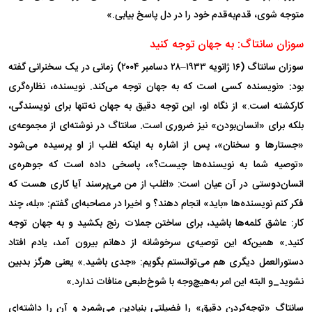
متوجه شوی، قدم‌به‌قدم خود را در دل پاسخ بیابی.»
سوزان سانتاگ: به جهان توجه کنید
سوزان سانتاگ (۱۶ ژانویه ۱۹۳۳–۲۸ دسامبر ۲۰۰۴) زمانی در یک سخنرانی گفته
بود: «نویسنده کسی است که به جهان توجه می‌کند. نویسنده، نظاره‌گری
کارکشته است.» از نگاه او، این توجه دقیق به جهان نه‌تنها برای نویسندگی،
بلکه برای «انسان‌بودن» نیز ضروری است. سانتاگ در نوشته‌ای از مجموعه‌ی
«جستار‌ها و سخنان»، پس از اشاره به اینکه اغلب از او پرسیده می‌شود
«توصیه شما به نویسنده‌ها چیست؟»، پاسخی داده است که جوهره‌ی
انسان‌دوستی در آن عیان است: «اغلب از من می‌پرسند آیا کاری هست که
فکر کنم نویسنده‌ها «باید» انجام دهند؟ و اخیرا در مصاحبه‌ای گفتم: «بله، چند
کار: عاشق کلمه‌ها باشید، برای ساختن جملات رنج بکشید و به جهان توجه
کنید.» همین‌که این توصیه‌ی سرخوشانه از دهانم بیرون آمد، یادم افتاد
دستورالعمل دیگری هم می‌توانستم بگویم: «جدی باشید.» یعنی هرگز بدبین
نشوید_و البته این امر به‌هیچ‌وجه با شوخ‌طبعی منافات ندارد.»
سانتاگ «توجه‌کردن دقیق» را فضیلتی بنیادین می‌شمرد و آن را داشته‌ای