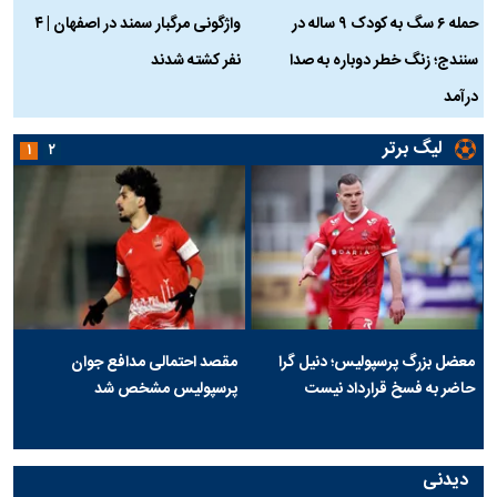
حمله ۶ سگ به کودک ۹ ساله در
واژگونی مرگبار سمند در اصفهان | ۴
ع
سنندج؛ زنگ خطر دوباره به صدا
نفر کشته شدند
ک
درآمد
لیگ برتر
۱
۲
معضل بزرگ پرسپولیس؛ دنیل گرا
مقصد احتمالی مدافع جوان
حاضر به فسخ قرارداد نیست
پرسپولیس مشخص شد
دیدنی