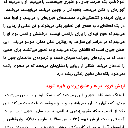
شوخ‌طبع، یک هنرمند جدی، و آشپزی چیره‌دست را می‌بینم. او را می‌بینم که
گهواره‌ای را تکان می‌دهد، باغچه‌اش را وجین می‌کند، می‌نویسد، می‌خندد_
بازوان ظریف و کک‌مکی‌اش با دستبند‌های فیروزه‌ای را می‌بینم، و اینها همه
در یک لحظه‌ا‌ی ناب همه‌ی این تصاویر یکی می‌شوند و آن شکلی از زیبایی را
می‌بینم که هیچ آینه‌ای را یارای بازتابش نیست: درخشش و تابش روح او را
می‌بینم که در سراسر این سال‌ها، به زیباترین شکل ممکن، سوسو می‌زند... این
همان چیزی است که نقاشان بزرگ می‌بینند و به تصویر می‌کشند. برای همین
است که در پرتره‌های رامبرانت سیمای خسته و فرسوده‌ی سالمندان چنین ما
را شادمان می‌کند: شکلی از زیبایی را نشان‌مان می‌دهد که در سطوح یافت
نمی‌شود، بلکه بطن بطون زندگی ریشه دارد.
اریش فروم: در هنر عشق‌ورزیدن خبره شوید
فرهنگ عامه غالبا عشق را امری می‌داند که «به‌یک‌باره بر ما عارض می‌شود»؛
چیزی که ناگهان در آن «می‌افتیم» و ما را خوشبخت یا بدبخت می‌کند. این
نگاه از یاد می‌برد که عشق‌ورزیدن_به‌مثابه‌ی تمرین عملی عشق_ نوعی مهارت
آموختنی است. اریش فروم (۲۳ مارس ۱۹۰۰–۱۸ مارس ۱۹۸۰)، روان‌شناس و
فیلسوف آلمانی، در اثر کلاسیکش «هنر عشق‌ورزیدن» می‌نویسد: «عشق