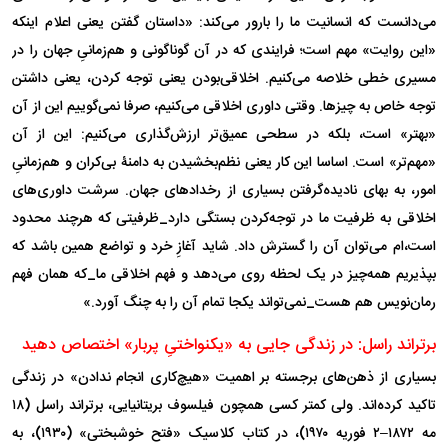
می‌دانست که انسانیت ما را بارور می‌کند: «داستان گفتن یعنی اعلام اینکه
«این روایت» مهم است؛ فرایندی که در آن گوناگونی و هم‌زمانیِ جهان را در
مسیری خطی خلاصه می‌کنیم. اخلاقی‌بودن یعنی توجه کردن، یعنی داشتن
توجه خاص به چیزها. وقتی داوری اخلاقی می‌کنیم، صرفا نمی‌گوییم این از آن
«بهتر» است، بلکه در سطحی عمیق‌تر ارزش‌گذاری می‌کنیم: این از آن
«مهم‌تر» است. اساسا این کار یعنی نظم‌بخشیدن به دامنۀ بی‌کران و هم‌زمانیِ
امور، به بهای نادیده‌گرفتن بسیاری از رخداد‌های جهان. سرشت داوری‌های
اخلاقی به ظرفیت ما در توجه‌کردن بستگی دارد_ظرفیتی که هرچند محدود
است،‌ام می‌توان آن را گسترش داد. شاید آغازِ خرد و تواضع همین باشد که
بپذیریم همه‌چیز در یک لحظه روی می‌دهد و فهم اخلاقی ما_که همان فهم
رمان‌نویس هم هست_نمی‌تواند یکجا تمام آن را به چنگ آورد.»
برتراند راسل: در زندگی جایی به «یکنواختیِ پربار» اختصاص دهید
بسیاری از ذهن‌های برجسته بر اهمیت «هیچ‌کاری انجام ندادن» در زندگی
تاکید کرده‌اند. ولی کمتر کسی همچون فیلسوف بریتانیایی، برتراند راسل (۱۸
مه ۱۸۷۲–۲ فوریه ۱۹۷۰)، در کتاب کلاسیک «فتح خوشبختی» (۱۹۳۰)، به