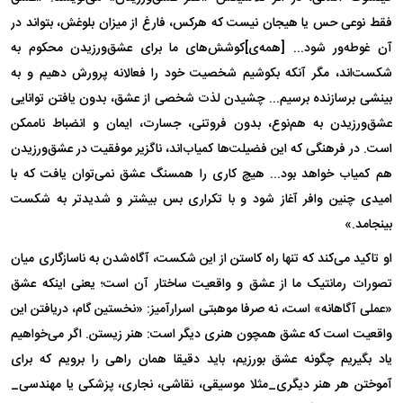
فقط نوعی حس یا هیجان نیست که هرکس، فارغ از میزان بلوغش، بتواند در
آن غوطه‌ور شود... [همه‌ی]کوشش‌های ما برای عشق‌ورزیدن محکوم به
شکست‌اند، مگر آنکه بکوشیم شخصیت خود را فعالانه پرورش دهیم و به
بینشی برسازنده برسیم... چشیدن لذت شخصی از عشق، بدون یافتن توانایی
عشق‌ورزیدن به هم‌نوع، بدون فروتنی، جسارت، ایمان و انضباط ناممکن
است. در فرهنگی که این فضیلت‌ها کمیاب‌اند، ناگزیر موفقیت در عشق‌ورزیدن
هم کمیاب خواهد بود... هیچ کاری را همسنگ عشق نمی‌توان یافت که با
امیدی چنین وافر آغاز شود و با تکراری بس بیشتر و شدیدتر به شکست
بینجامد.»
او تاکید می‌کند که تنها راه کاستن از این شکست، آگاه‌شدن به ناسازگاری میان
تصورات رمانتیک ما از عشق و واقعیت ساختار آن است؛ یعنی اینکه عشق
«عملی آگاهانه» است، نه صرفا موهبتی اسرارآمیز: «نخستین گام، دریافتن این
واقعیت است که عشق همچون هنری دیگر است: هنر زیستن. اگر می‌خواهیم
یاد بگیریم چگونه عشق بورزیم، باید دقیقا همان را‌هی را برویم که برای
آموختن هر هنر دیگری_مثلا موسیقی، نقاشی، نجاری، پزشکی یا مهندسی_