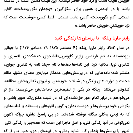
خویش غایب است و نزد خود حاضر نیست. این غیبت ممکن است در گذشته
باشد یا در آینده_و همین برای شکل‌گیری «وجدان نگون‌بدبخت» کافی
است... آدم نگون‌بخت، آدمی غایب است... فقط کسی خوشبخت است که
نزد خویشتنِ خویش حاضر باشد.»
راینر ماریا ریلکه: با پرسش‌ها زندگی کنید
در سال ۱۹۰۲، راینر ماریا ریلکه (۴ دسامبر ۱۸۷۵–۲۹ دسامبر ۱۹۲۶) با جوانی
نوزده‌ساله به نام فرانتس زاویِر کاپوس_دانشجوی دانشکده‌ی افسری و
شاعری نوپا_مکاتبه کرد. این نامه‌ها بعد‌ها با نام «چند نامه به شاعری جوان»
منتشر شد؛ نامه‌هایی که در پرسش‌هایی ماندگار درباره‌ی معنای عشق، مقام
محنت و مرارت‌های زندگی در شناخت خویشتن، و نیروی تعالی‌بخش مطالعه،
کندوکاو می‌کنند. ریلکه در یکی از لطیف‌ترین نامه‌هایش می‌نویسد: «از تو
می‌خواهم در برابر تمام امور حل‌نشده‌ای که در قلبت مکنون‌اند صبور باشی و
بکوشی خودِ پرسش‌ها را دوست بداری، گویی اتاق‌هایی بسته‌اند یا کتاب‌هایی
که به زبانی به‌کلی بیگانه نوشته شده‌اند. در پی پاسخ نباش؛ چراکه اکنون
نمی‌توانی در آنها زندگی کنی، و اصلِ ماجرا این است که همه‌چیز را زندگی کنی.
امروز با پرسش‌ها زندگی کن. شاید زمانی، در آینده‌ای دور، حتی بی آن‌که