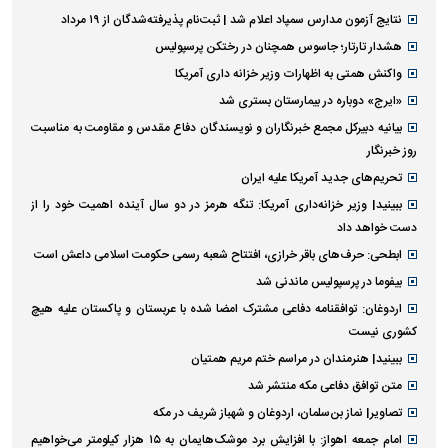
نتایج آزمون مدارس سمپاد اعلام شد | ثبت‌نام پذیرفته‌شدگان از ۱۹ مرداد
هشدار تارتار؛ جاسوس همچنان در رختکن پرسپولیس
واکنش همتی به اظهارات وزیر خزانه داری آمریکا
«ایرج» دوباره در بیمارستان بستری شد
بیانیه دبیرکل مجمع خبرنگاران و نویسندگان دفاع مقدس و مقاومت به مناسبت
روز خبرنگار
تحریم‌های جدید آمریکا علیه ایران
ببینید| وزیر خزانه‌داری آمریکا: تنگه هرمز در دو سال آینده اهمیت خود را از
دست خواهد داد
ابطحی: حرف‌های باقر خرازی، افتتاح شعبه رسمی حکومت اسلامی داعش است
بیفوما در پرسپولیس ماندنی شد
اردوغان: توافقنامه دفاعی مشترک امضا شده با عربستان و پاکستان علیه هیچ
کشوری نیست
ببینید| هنرمندان در مراسم ختم مریم همتیان
متن توافق دفاعی مکه منتشر شد
تصاویر| نماز بن‌سلمان، اردوغان و شهباز شریف در مکه
امام‌ جمعه اهواز: با افزایش برد موشک‌هایمان به ۱۵ هزار کیلومتر می‌خواهیم