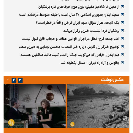
از معین تا شادمهر عقیلی؛ روی موج حرف‌های تازه پزشکیان
سعید لیلاز: جمهوری اسلامی ۲۰ سال است با طبقه متوسط درافتاده است
یک لایحه، هزار سؤال؛ سهم ایران از خزر واقعاً در خطر است؟
پزشکیان فردا نشست خبری برگزار می‌کند
امام جمعه کرج: تعلل در اجرای قوانین عفاف و حجاب قابل قبول نیست
توضیح خبرگزاری فارس درباره خبر انتصاب محسن رضایی به دبیری شعام
علم‌الهدی: افرادی که می‌گویند جنگ را تمام کنید، مانند منافقین هستند
چالوس و آزادراه تهران - شمال یکطرفه شد
عکس‌نوشت
۱
۲
۳