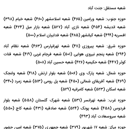
شعبه مستقل: جنت آباد
حوزه جنوب: شعبه ورامین (۴۶۵) شعبه اسلامشهر (۴۶۰) شعبه خیام (۳۹۸)
شعبه اندیشه (۴۵۴) شعبه نازی آباد (۵۲۷) شعبه بازار مبل (۴۲۴) شعبه
افسریه (۴۹۹) شعبه کیانشهر (۴۸۵) شعبه فداییان اسلام (۵۰۰)
حوزه شرق: شعبه پیروزی (۴۱۱) شعبه تهرانپارس (۴۶۳) شعبه نظام آباد
(۲۹۴) شعبه پنجم نیروی هوایی (۵۰۱) شعبه فرجام غربی (۴۱۹) شعبه قنات
کوثر (۴۴۷) شعبه حکیمیه (۴۲۶) شعبه حسین آباد (۵۰۸)
حوزه شمال: شعبه پارک وی (۵۰۶) شعبه بلوار ارتش (۴۱۸) شعبه ولنجک
(۴۶۹) شعبه آفریقای شمالی (۴۵۰) شعبه پل رومی (۵۱۳) شعبه زمرد (۳۴۰)
شعبه اسکان (۵۲۳) شعبه کامرانیه (۵۲۹)
حوزه غرب: شعبه تهرانسر (۵۳۱) شعبه شهرک گلستان (۵۵۸) شعبه بلوار
فردوس (۴۵۸) شعبه پونک (۵۲۴) شعبه صادقیه (۴۳۱) شعبه کاج (۵۵۰)
شعبه سروسعادت آباد (۴۹۳)
حوزه مرکز: شعبه ۱۷ شهریور (۳۷۹) شعبه جمهوری (۳۷۵) شعبه امین حضور