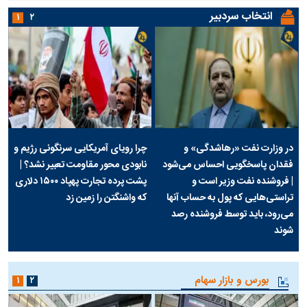
انتخاب سردبیر
۱
۲
در وزارت نفت «رهاشدگی» و
چرا رویای آمریکایی سرنگونی رژیم و
فقدان پاسخگویی احساس می‌شود
نابودی محور مقاومت تعبیر نشد؟ |
| فروشنده نفت وزیر است و
پشت پرده تجارت پهپاد‌ ۱۵۰۰ دلاری
تراستی‌هایی که پول به حساب آنها
که واشنگتن را زمین زد
می‌رود، باید توسط فروشنده رصد
شوند
بورس و بازار سهام
۱
۲