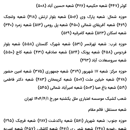
کوثر (۴۴۷) شعبه حکیمیه (۴۲۶) شعبه حسین آباد (۵۰۸)
حوزه شمال: شعبه پارک وی (۵۰۶) شعبه بلوار ارتش (۴۱۸) شعبه ولنجک
(۴۶۹) شعبه آفریقای شمالی (۴۵۰) شعبه پل رومی (۵۱۳) شعبه زمرد (۳۴۰)
شعبه اسکان (۵۲۳) شعبه کامرانیه (۵۲۹)
حوزه غرب: شعبه تهرانسر (۵۳۱) شعبه شهرک گلستان (۵۵۸) شعبه بلوار
فردوس (۴۵۸) شعبه پونک (۵۲۴) شعبه صادقیه (۴۳۱) شعبه کاج (۵۵۰)
شعبه سروسعادت آباد (۴۹۳)
حوزه مرکز: شعبه ۱۷ شهریور (۳۷۹) شعبه جمهوری (۳۷۵) شعبه امین حضور
(۴۷۸) شعبه خیابن ملت (۵۰۷) شعبه کریمخان (۴۸۳) شعبه دکتر فاطمی
(۵۱۹) شعبه باغ صبا (۵۰۳) شعبه امیرآباد شمالی (۵۴۵)
شعب کشیک موسسه اعتباری ملل یکشنبه مورخ ۱۴۰۴/۴/۱ تهران
شعبه مستقل: قائم مقام
حوزه جنوب: شعبه شهریار (۵۶۱) شعبه پاکدشت (۲۸۷) شعبه قرچک (۲۹۵)
شعبه رضویه (۲۴۸) شعبه شهر ری (۴۶۱) شعبه کاشانی (۴۵۷) شعبه امیریه