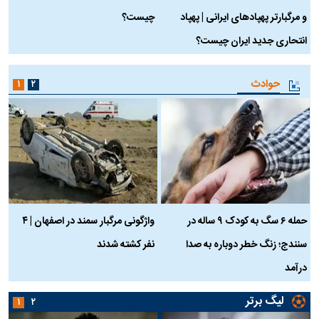
و مرگبارتر پهپادهای ایرانی | پهپاد
چیست؟
م
انتحاری جدید ایران چیست؟
حوادث
۱
۲
حمله ۶ سگ به کودک ۹ ساله در
واژگونی مرگبار سمند در اصفهان | ۴
ع
سنندج؛ زنگ خطر دوباره به صدا
نفر کشته شدند
ک
درآمد
لیگ برتر
۱
۲