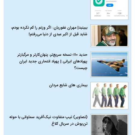
ببینید| مهران غفوریان: اگر وزنم را کم نکرده بودم،
شاید قبل از اکبر عبدی از دنیا می‌رفتم!
حدید ۱۱۰؛ نسخه سریع‌تر، پنهان‌کارتر و مرگبارتر
پهپادهای ایرانی | پهپاد انتحاری جدید ایران
چیست؟
بیماری‌ های شایع مردان
(تصاویر) تیپ متفاوت نیک‌آفرید سماواتی با حوله
تن‌پوش در سریال کلاغ