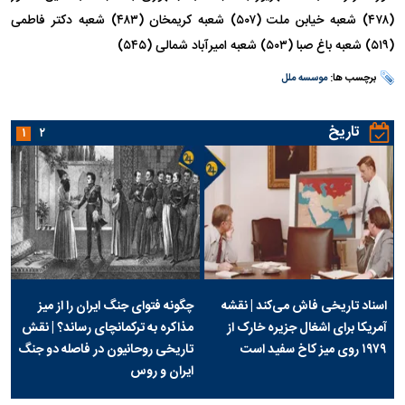
(۴۷۸) شعبه خیابن ملت (۵۰۷) شعبه کریمخان (۴۸۳) شعبه دکتر فاطمی
(۵۱۹) شعبه باغ صبا (۵۰۳) شعبه امیرآباد شمالی (۵۴۵)
برچسب ها:
موسسه ملل
تاریخ
۱
۲
اسناد تاریخی فاش می‌کند | نقشه
چگونه فتوای جنگ ایران را از میز
آمریکا برای اشغال جزیره خارک از
مذاکره به ترکمانچای رساند؟ | نقش
۱۹۷۹ روی میز کاخ سفید است
تاریخی روحانیون در فاصله دو جنگ
ایران و روس