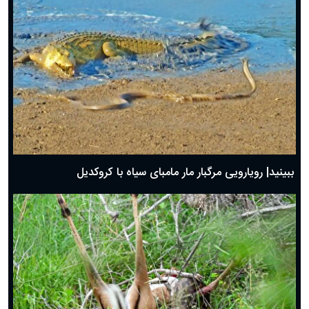
ببینید| رویارویی مرگبار مار مامبای سیاه با کروکدیل