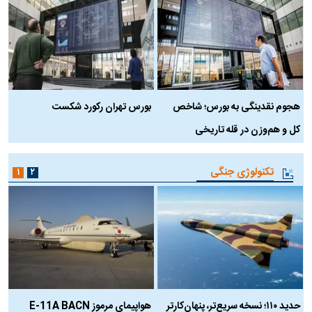
هجوم نقدینگی به بورس؛ شاخص
بورس تهران رکورد شکست
س
کل و هم‌وزن در قله تاریخی
تکنولوژی جنگی
۱
۲
حدید ۱۱۰؛ نسخه سریع‌تر، پنهان‌کارتر
هواپیمای مرموز E-11A BACN
ف