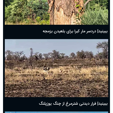
ببینید| دردسر مار کبرا برای بلعیدن بزمجه
ببینید| فرار دیدنی شترمرغ از چنگ یوزپلنگ