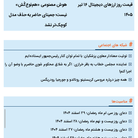
قیمت روز ارز‌های دیجیتال ۱۶ تیر
هوش مصنوعی «هم‌نوع‌کُش»
چ
۱۴۰۵
نیست؛ جمینای حاضر به حذف مدل
ک
کوچک‌تر نشد
#
شبکه های اجتماعی
توئیت معنادار معاون پزشکیان: با تمام توان کنار رئیس‌جمهور ایستاده‌ایم
نماینده مجلس خطاب به باقر خرازی: اگر به شلاق محکوم شوی حاضرم با وضو آن را
اجرا کنم!
همه چیز درباره عروسی کریستینو رونالدو و جورجیا رودریگس
#
مناسبت‌ها
دعای روز سی ام ماه رمضان؛ ۲۹ اسفند ۱۴۰۴
دعای روز بیست و نهم ماه رمضان؛ ۲۸ اسفند ۱۴۰۴
دعای روز بیست و هشتم ماه رمضان؛ ۲۷ اسفند ۱۴۰۴
دعای روز بیست و هفتم ماه رمضان؛ ۲۶ اسفند ۱۴۰۴