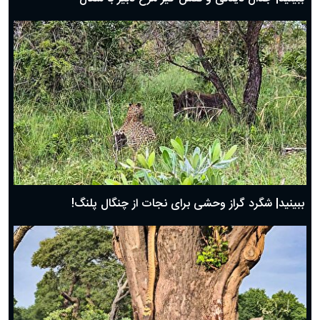
ببینید| شگرد گراز وحشی برای نجات از چنگال پلنگ!