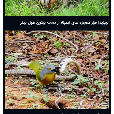
ببینید| فرار معجزه‌آسای ایمپالا از دست پیتون غول پیکر