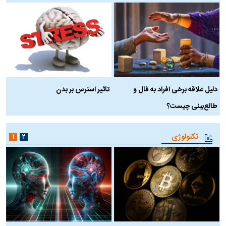
دلیل علاقه برخی افراد به فال و
تاثیر استرس بر بدن
ع
طالع‌بینی چیست؟
آ
تکنولوژی
۱
۲