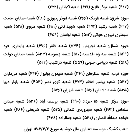
(۴۸۷) شعبه ابوذر فلاح (۴۲۱) شعبه اکباتان (۲۵۲)
حوزه شرق: شعبه نارمک (۲۶۶) شعبه ابوذر پیروزی (۴۸۱) شعبه خیابان امامت
(۴۹۷) شعبه رشید (۴۷۲) شعبه شهید ثانی (۴۸۹) شعبه هروی (۵۲۸) شعبه
سیمتری نیروی هوائی (۵۰۲) شعبه لواسان (۴۵۹)
حوزه شمال: شعبه تجریش (۵۳۴) شعبه ظفر (۴۹۶) شعبه پایداری فرد
(۵۴۴) شعبه سه راه اقدسیه (۵۱۷) شعبه زعفرانیه (۵۳۳) شعبه خیابان دولت
(۵۱۸) شعبه دیباجی جنوبی (۵۵۹) شعبه دزاشیب (۵۲۲)
حوزه غرب: شعبه ستارخان (۳۶۹) شعبه سیمون بولیوار (۴۴۶) شعبه مرزداران
(۵۳۲) شعبه پیامبر اعظم (۴۷۳) شعبه کوی نصر (۴۵۳) شعبه بلوار دریا
(۵۳۵) شعبه دادمان (۵۱۶) شعبه شهران (۵۲۶)
حوزه مرکز: شعبه ۱۵ خرداد (۴۹۰) شعبه یوسف آباد (۵۳۶) شعبه میدان
سلماس (۴۶۲) شعبه سهروردی شمالی (۵۲۵) شعبه شریعتی (۴۸۶) شعبه
خواجه عبدالله انصاری (۵۳۰) شعبه جمالزاده (۴۳۸)
شعب کشیک موسسه اعتباری ملل دوشنبه مورخ ۱۴۰۴/۴/۲ تهران