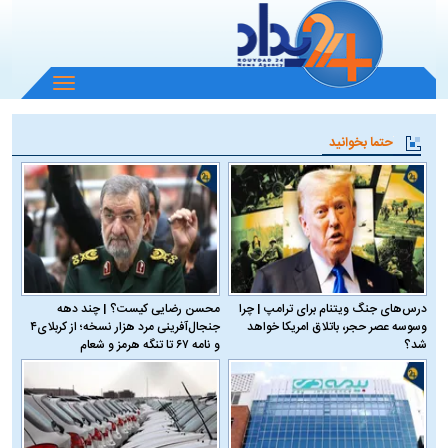
باز
و
بسته
حتما بخوانید
کردن
منو
درس‌های جنگ ویتنام برای ترامپ | چرا
محسن رضایی کیست؟ | چند دهه
وسوسه عصر حجر، باتلاق امریکا خواهد
جنجال‌آفرینی مرد هزار نسخه؛ از کربلای۴
شد؟
و نامه ۶۷ تا تنگه هرمز و شعام