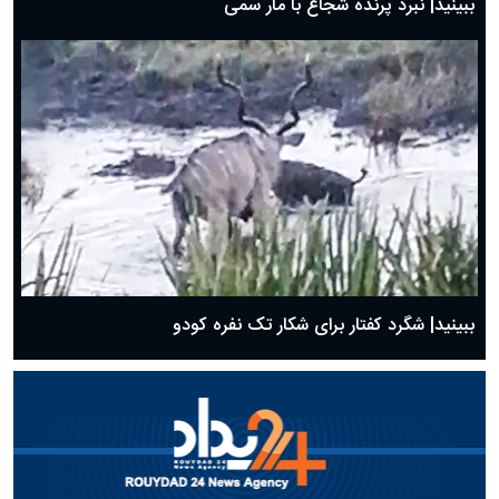
ببینید| نبرد پرنده شجاع با مار سمی
ببینید| شگرد کفتار برای شکار تک نفره کودو