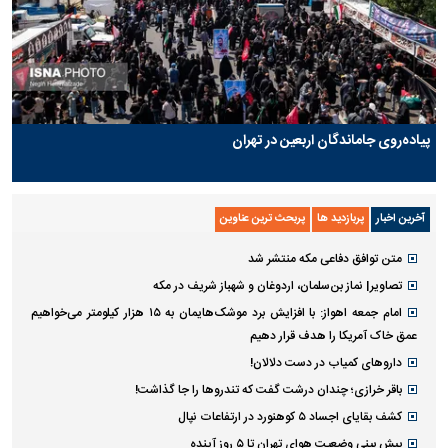
پیاده‌روی جاماندگان اربعین در تهران
آخرین اخبار
پربازدید ها
پربحث ترین عناوین
متن توافق دفاعی مکه منتشر شد
تصاویر| نماز بن‌سلمان، اردوغان و شهباز شریف در مکه
امام‌ جمعه اهواز: با افزایش برد موشک‌هایمان به ۱۵ هزار کیلومتر می‌خواهیم
عمق خاک آمریکا را هدف قرار دهیم
داروهای کمیاب در دست دلالان!
باقر خرازی؛ چندان درشت گفت که تندروها را جا گذاشت!
کشف بقایای اجساد ۵ کوهنورد در ارتفاعات نپال
پیش بینی وضعیت هوای تهران تا ۵ روز آینده