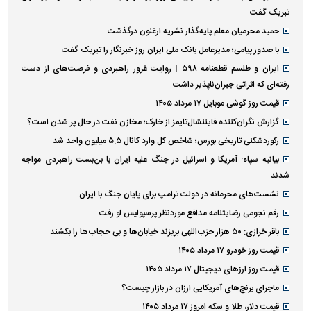
تبریک گفت
حمید محرمیان معلم پایه‌گذار نشریه ارغنون درگذشت
با صدور پیامی؛ مدیرعامل بانک ملی ایران روز خبرنگار را تبریک گفت
ایران و طلسم قطعنامه ۵۹۸ | روایت غرور راهبردی و فرصت‌های از دست
رفته‌ای که اثراتی جبران‌ناپذیر داشت
قیمت روز گوشی موبایل ۱۷ مرداد ۱۴۰۵
گزارش نگران‌کننده فایننشال‌تایمز از خارک؛ مخازن نفت در حال پر شدن است؟
رکوردشکنی تاریخی بورس؛ شاخص کل وارد کانال ۵.۵ میلیون واحد شد
بیانیه سپاه: آمریکا و اسرائیل در جنگ علیه ایران با بن‌بست راهبردی مواجه
شدند
نشست‌های محرمانه در دولت ترامپ برای پایان جنگ با ایران
رقم نجومی رضایتنامه مدافع موردنظر پرسپولیس لو رفت
باقر خرازی: ۵۰ هزار حزب‌اللهی بریزند خیابان‌ها و بی حجاب‌ها را بکشند
قیمت روز خودرو ۱۷ مرداد ۱۴۰۵
قیمت روز ارز‌های دیجیتال ۱۷ مرداد ۱۴۰۵
ماجرای برنج‌های آمریکایی ارزان در بازار چیست؟
قیمت دلار، طلا و سکه امروز ۱۷ مرداد ۱۴۰۵