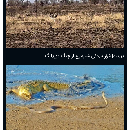
ببینید| فرار دیدنی شترمرغ از چنگ یوزپلنگ