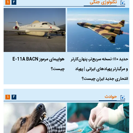
تکنولوژی جنگی
۱
۲
حدید ۱۱۰؛ نسخه سریع‌تر، پنهان‌کارتر
هواپیمای مرموز E-11A BACN
ف
و مرگبارتر پهپادهای ایرانی | پهپاد
چیست؟
م
انتحاری جدید ایران چیست؟
حوادث
۱
۲