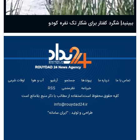
ببینید| شگرد کفتار برای شکار تک نفره کودو
تماس با ما
درباره ما
پیوندها
جستجو
آرشیو
آب و هوا
اوقات شرعی
خبرنامه
نظرسنجی
RSS
کلیه حقوق محفوظ است،استفاده از مطالب با ذکر منبع بلامانع است
info@rouydad24.ir
طراحی و تولید :
"ایران سامانه"