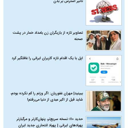
تاثیر استرس بر بدن
تصاویر تازه از بازیگران زن بامداد خمار در پشت
صحنه
اپل با یک اقدام تازه کاربران ایرانی را غافلگیر کرد
ببینید| مهران غفوریان: اگر وزنم را کم نکرده بودم،
شاید قبل از اکبر عبدی از دنیا می‌رفتم!
حدید ۱۱۰؛ نسخه سریع‌تر، پنهان‌کارتر و مرگبارتر
پهپادهای ایرانی | پهپاد انتحاری جدید ایران