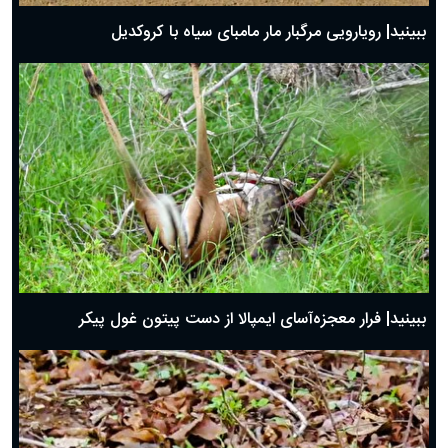
ببینید| رویارویی مرگبار مار مامبای سیاه با کروکدیل
ببینید| فرار معجزه‌آسای ایمپالا از دست پیتون غول پیکر