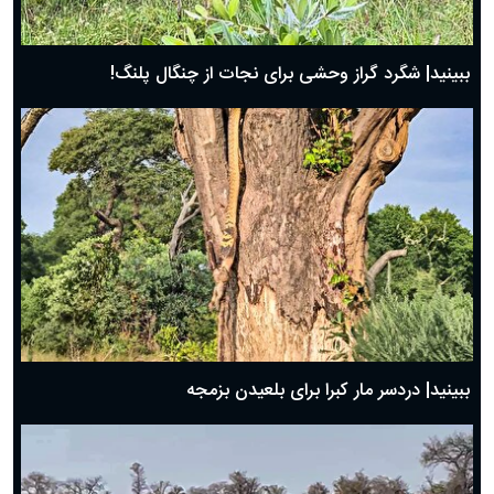
ببینید| شگرد گراز وحشی برای نجات از چنگال پلنگ!
ببینید| دردسر مار کبرا برای بلعیدن بزمجه