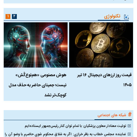
تکنولوژی
۱
۲
قیمت روز ارز‌های دیجیتال ۱۶ تیر
هوش مصنوعی «هم‌نوع‌کُش»
چ
۱۴۰۵
نیست؛ جمینای حاضر به حذف مدل
ک
کوچک‌تر نشد
#
شبکه های اجتماعی
توئیت معنادار معاون پزشکیان: با تمام توان کنار رئیس‌جمهور ایستاده‌ایم
نماینده مجلس خطاب به باقر خرازی: اگر به شلاق محکوم شوی حاضرم با وضو آن را