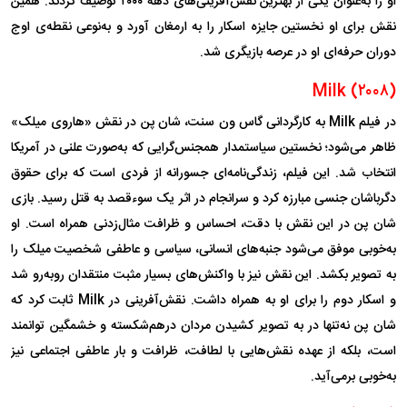
او را به‌عنوان یکی از بهترین نقش‌آفرینی‌های دهه ۲۰۰۰ توصیف کردند. همین
نقش برای او نخستین جایزه اسکار را به ارمغان آورد و به‌نوعی نقطه‌ی اوج
دوران حرفه‌ای او در عرصه بازیگری شد.
Milk (۲۰۰۸)
در فیلم Milk به کارگردانی گاس ون سنت، شان پن در نقش «هاروی میلک»
ظاهر می‌شود؛ نخستین سیاستمدار همجنس‌گرایی که به‌صورت علنی در آمریکا
انتخاب شد. این فیلم، زندگی‌نامه‌ای جسورانه از فردی است که برای حقوق
دگرباشان جنسی مبارزه کرد و سرانجام در اثر یک سوءقصد به قتل رسید. بازی
شان پن در این نقش با دقت، احساس و ظرافت مثال‌زدنی همراه است. او
به‌خوبی موفق می‌شود جنبه‌های انسانی، سیاسی و عاطفی شخصیت میلک را
به تصویر بکشد. این نقش نیز با واکنش‌های بسیار مثبت منتقدان روبه‌رو شد
و اسکار دوم را برای او به همراه داشت. نقش‌آفرینی در Milk ثابت کرد که
شان پن نه‌تنها در به تصویر کشیدن مردان درهم‌شکسته و خشمگین توانمند
است، بلکه از عهده نقش‌هایی با لطافت، ظرافت و بار عاطفی اجتماعی نیز
به‌خوبی برمی‌آید.