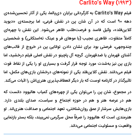
Carlito’s Way (۱۹۹۳)
فیلم Carlito's Way به کارگردانی برایان دی‌پالما، یکی از آثار تحسین‌شده‌ی
دهه ۹۰ است که در آن شان پن در نقش فرعی، اما برجسته‌ی «دیوید
کلاین‌فلد»، وکیل فاسد و فرصت‌طلب ظاهر می‌شود. این نقش با چهره‌ای
کاملاً متفاوت، ظاهری عجیب (با مو‌های فر و عینک ته‌استکانی) و شخصیتی
چندوجهی، فرصتی بود برای نشان دادن توانایی پن در خروج از قالب‌های
آشنای قهرمان یا ضدقهرمان. گرچه آل پاچینو در نقش اصلی فیلم درخشید، اما
بازی پن نیز به‌شدت مورد توجه قرار گرفت و بسیاری او را یکی از نقاط قوت
فیلم می‌دانند. نقش کلاین‌فلد یکی از نمونه‌های درخشان بازی‌های مکمل، اما
تاثیرگذار در کارنامه اوست که بار دیگر انعطاف‌پذیری هنری‌اش را اثبات می‌کند.
در مجموع، شان پن را می‌توان یکی از چهره‌های کمیاب هالیوود دانست که
هم در عرصه هنر و هم در حوزه اجتماع و سیاست، صدای بلندی دارد.
بازی‌هایش سرشار از عمق روان‌شناختی، تعهد اجتماعی و صداقت هنری‌اند. او
هنرمندی است که هالیوود را صرفاً محل سرگرمی نمی‌بیند، بلکه بستر بازنمایی
واقعیت و مسئولیت اجتماعی می‌داند.