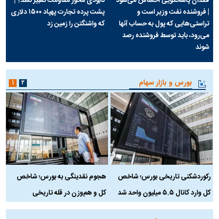
فقدان پاسخگویی احساس می‌شود
نابودی محور مقاومت تعبیر نشد؟ |
| فروشنده نفت وزیر است و
پشت پرده تجارت پهپاد‌ ۱۵۰۰ دلاری
تراستی‌هایی که پول به حساب آنها
که واشنگتن را زمین زد
می‌رود، باید توسط فروشنده رصد
شوند
بورس و بازار سهام
۱
۲
رکوردشکنی تاریخی بورس؛ شاخص
هجوم نقدینگی به بورس؛ شاخص
ب
کل وارد کانال ۵.۵ میلیون واحد شد
کل و هم‌وزن در قله تاریخی