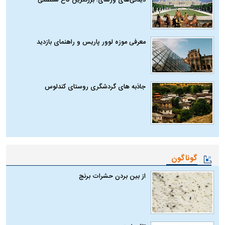
دیدنی‌های ورسای؛ بزرگترین کاخ سلطنتی
معرفی موزه لوور پاریس و راهنمای بازدید
جاذبه های گردشگری روستای کندلوس
گوناگون
از بین بردن حشرات برنج