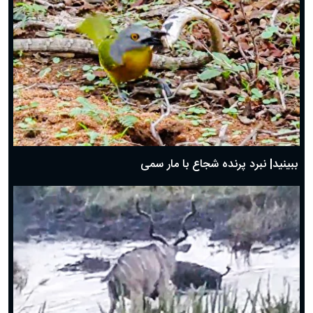
ببینید| نبرد پرنده شجاع با مار سمی