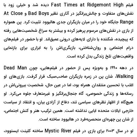
فیلم Fast Times at Ridgemont High دیده شد و خیلی زود با
نقش‌های متفاوت و چالش‌برانگیز در آثاری نظیر Bad Boys و At Close
Range جایگاه خود را در میان بازیگران جدی هالیوود تثبیت کرد. پن همواره
از بازی در نقش‌های مرسوم پرهیز کرده و بیشتر به سراغ شخصیت‌هایی رفته
که پیچیده، شکننده یا دارای لایه‌های درونی عمیق‌اند. او با حضور در فیلم‌های
درام اجتماعی و روان‌شناختی، بازیگری‌اش را به ابزاری برای بازنمایی
واقعیت‌های تلخ زندگی بدل کرده است.
در دهه ۱۹۹۰ و به‌ویژه پس از حضور در فیلم‌هایی، چون Dead Man
Walking، شان پن در زمره بازیگران صاحب‌سبک قرار گرفت. بازی‌های او
اغلب با تحسین منتقدان همراه بود، اما در عین حال، شخصیت بیرونی‌اش در
رسانه‌ها و زندگی خصوصی، گاه جنجال‌برانگیز و غیرمتعارف جلوه می‌کرد. او
هیچ‌گاه از اظهار نظر‌های سیاسی تند، دفاع از آزادی بیان، و انتقاد از سیاست
خارجی ایالات متحده ابایی نداشته است. همین ترکیب هنر و کنش اجتماعی،
از شان پن چهره‌ای منحصر‌به‌فرد در هالیوود ساخته است.
او در سال ۲۰۰۳ برای بازی در فیلم Mystic River ساخته کلینت ایستوود،