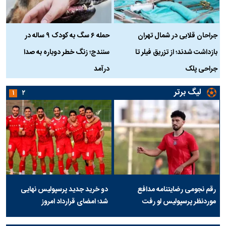
جراحان قلابی در شمال تهران
حمله ۶ سگ به کودک ۹ ساله در
بازداشت شدند؛ از تزریق فیلر تا
سنندج؛ زنگ خطر دوباره به صدا
ن
جراحی پلک
درآمد
لیگ برتر
۱
۲
رقم نجومی رضایتنامه مدافع
دو خرید جدید پرسپولیس نهایی
موردنظر پرسپولیس لو رفت
شد؛ امضای قرارداد امروز