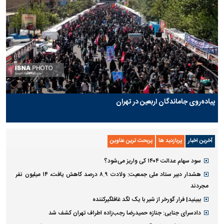
پیاده‌روی جاماندگان اربعین در تهران
آخرین اخبار
پربازدید ها
پربحث ترین عناوین
سود سهام عدالت ۱۴۰۴ کی واریز می‌شود؟
هشدار دبیر ستاد ملی جمعیت: ولادت ۸.۹ درصد کاهش یافت، ۱۴ میلیون نفر
مجردند
ببینید| فرار گورخر از شیر با یک لگد غافلگیرکننده
دادسرای جنایی: جنازه حمیدرضا رجب‌زاده اطراف تهران کشف شد