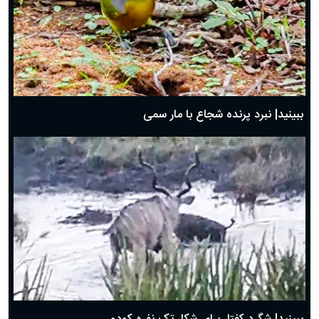
ببینید| نبرد پرنده شجاع با مار سمی