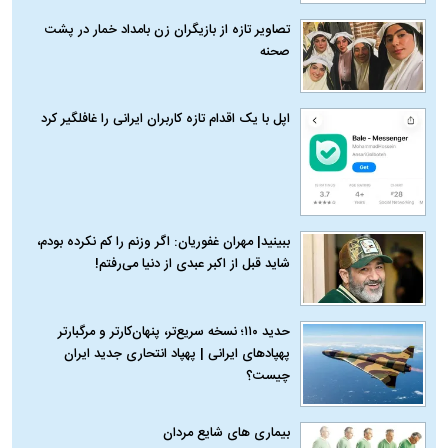
تصاویر تازه از بازیگران زن بامداد خمار در پشت
صحنه
اپل با یک اقدام تازه کاربران ایرانی را غافلگیر کرد
ببینید| مهران غفوریان: اگر وزنم را کم نکرده بودم،
شاید قبل از اکبر عبدی از دنیا می‌رفتم!
حدید ۱۱۰؛ نسخه سریع‌تر، پنهان‌کارتر و مرگبارتر
پهپادهای ایرانی | پهپاد انتحاری جدید ایران
چیست؟
بیماری‌ های شایع مردان