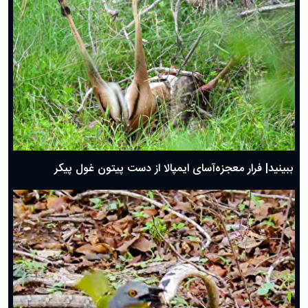
ببینید| فرار معجزه‌آسای ایمپالا از دست پیتون غول پیکر