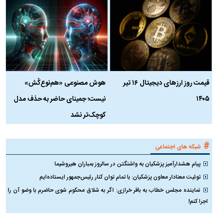
قیمت روز ارز‌های دیجیتال ۱۶ تیر
هوش مصنوعی «هم‌نوع‌کُش»
چ
۱۴۰۵
نیست؛ جمینای حاضر به حذف مدل
ک
کوچک‌تر نشد
#
شبکه های اجتماعی
پیام هشدارآمیز پزشکیان به واشنگتن در سالروز بمباران هیروشیما
توئیت معنادار معاون پزشکیان: با تمام توان کنار رئیس‌جمهور ایستاده‌ایم
نماینده مجلس خطاب به باقر خرازی: اگر به شلاق محکوم شوی حاضرم با وضو آن را
اجرا کنم!