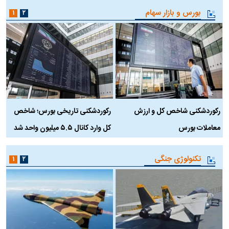
بورس و بازار سهام
۱
۲
رکوردشکنی شاخص کل و ارزش
رکوردشکنی تاریخی بورس؛ شاخص
ه
معاملات بورس
کل وارد کانال ۵.۵ میلیون واحد شد
ک
تکنولوژی جنگی
۱
۲