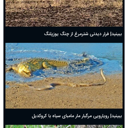
ببینید| فرار دیدنی شترمرغ از چنگ یوزپلنگ
ببینید| رویارویی مرگبار مار مامبای سیاه با کروکدیل