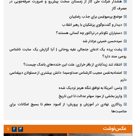
هشدار شرکت ملی گاز از زمستان سخت پیش‌رو و ضرورت صرفه‌جویی در
مصرف گاز
موضع پرسپولیس برای جذب رضاییان
دیدار و گفت‌وگوی پزشکیان با رهبر انقلاب
دستیاران نکونام در تراکتور چه کسانی هستند؟
سیدحسن خمینی عزادار شد
پشت پرده یک ادعای جنجالی علیه روحانی | آیا گزارش یک سایت ناشناس
روسی سند دارد؟
انتقاد تند زیدآبادی از باقر خرازی: علت این خنده‌های بانمک چیست؟
اعتمادبه‌نفس عجیب کارشناس صداوسیما: دانش بیشتری از مسئولان دیپلماسی
دارم
ونس: آمریکا به توافق تنگه هرمز نزدیک شده
واریز بخشی از سود سهام عدالت تا این تاریخ
ریاکاری نهادی در آموزش و پرورش؛ از کمبود معلم تا بسیج امکانات برای
مناسبت‌ها
عکس‌نوشت
۱
۲
۳