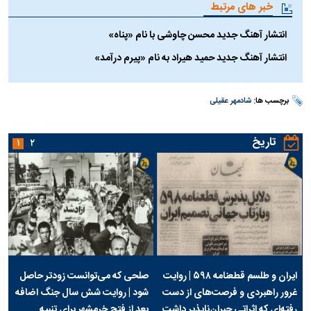
Video
خبر های مرتبط
انتشار آهنگ جدید محسن چاوشی با نام «پناه»
انتشار آهنگ جدید حمید هیراد به نام «پیرم درآمد»
برچسب ها:
شادمهر عقیلی
تاریخ
۱
۲
ایران و طلسم قطعنامه ۵۹۸ | روایت
صلحی که می‌توانست زودتر حاصل
غرور راهبردی و فرصت‌های از دست
شود | روایت شش سال جنگ اضافه
رفته‌ای که اثراتی جبران‌ناپذیر داشت
بعد از فتح خرمشهر برای تنبیه