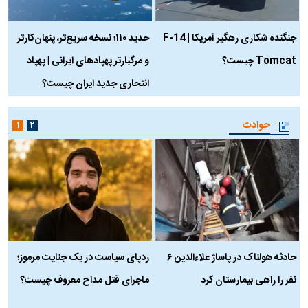
جنگنده شکاری رهگیر آمریکا | F-14
حدید ۱۱۰؛ نسخه سریع‌تر، پنهان‌کارتر
Tomcat چیست؟
و مرگبارتر پهپادهای ایرانی | پهپاد
چ
انتحاری جدید ایران چیست؟
حوادث
۱
۲
حادثه هولناک در پاساژ علاءالدین ۶
ردپای سیاست در یک جنایت مرموز؛
ج
نفر را راهی بیمارستان کرد
ماجرای قتل مداح معروف چیست؟
ب
ج