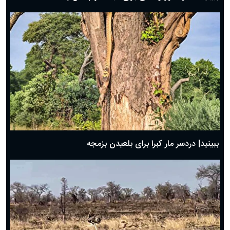
ببینید| دردسر مار کبرا برای بلعیدن بزمجه