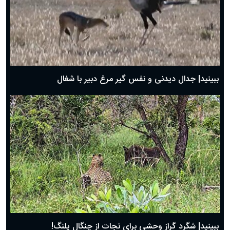
دعای روز سوم ماه مبارک رمضان؛ ۱۴ اسفند ۱۴۰۴
دعای روز دوم ماه مبارک رمضان ۱ اسفند ماه ۱۴۰۴
دعای روز اول ماه مبارک رمضان، ۳۰ بهمن ۱۴۰۴
حضرت زینب(س) چگونه از دنیا رفت؟
بهترین پیامک تبریک روز پدر ۱۴۰۴؛ جملات زیبا و صمیمانه
روز پدر ۱۴۰۴ چه روزی است؟
ببینید| جدال دیدنی و نفس گیر مرغ دبیر با شغال
ببینید| شگرد گراز وحشی برای نجات از چنگال پلنگ!