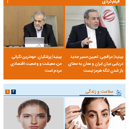
فیلم‌گردی
۱
ببینید| عراقچی: تعیین مسیر جدید
ببینید| پزشکیان: مهمترین نگرانی
دریایی میان ایران و عمان به معنای
من، معیشت و وضعیت اقتصادی
باز شدن تنگه هرمز نیست
مردم است
سلامت و زندگی
۱
۲