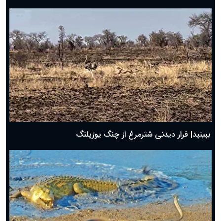
ببینید| فرار دیدنی شترمرغ از چنگ یوزپلنگ