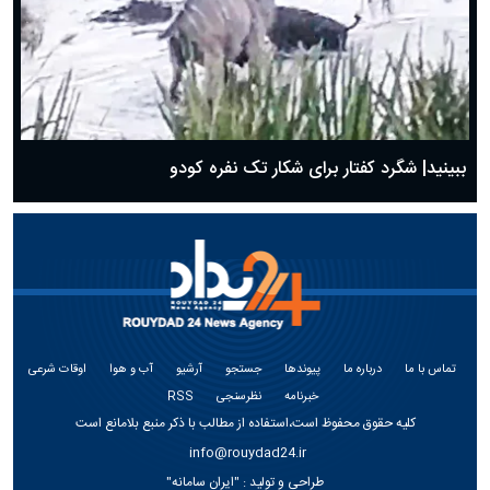
ببینید| شگرد کفتار برای شکار تک نفره کودو
تماس با ما
درباره ما
پیوندها
جستجو
آرشیو
آب و هوا
اوقات شرعی
خبرنامه
نظرسنجی
RSS
کلیه حقوق محفوظ است،استفاده از مطالب با ذکر منبع بلامانع است
info@rouydad24.ir
طراحی و تولید :
"ایران سامانه"