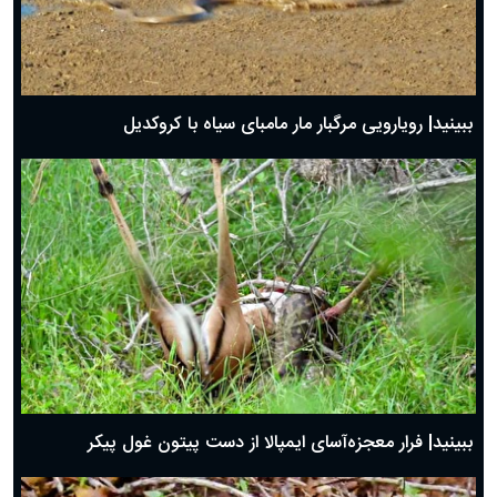
ببینید| رویارویی مرگبار مار مامبای سیاه با کروکدیل
ببینید| فرار معجزه‌آسای ایمپالا از دست پیتون غول پیکر