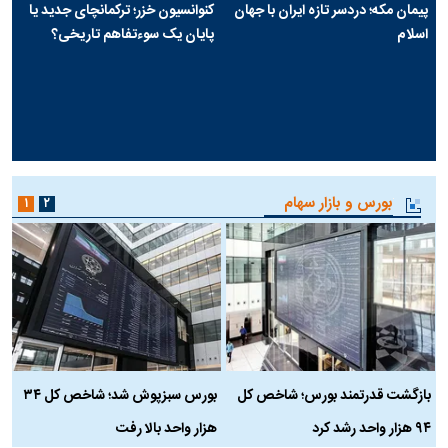
پیمان مکه؛ دردسر تازه ایران با جهان
کنوانسیون خزر؛ ترکمانچای جدید یا
اسلام
پایان یک سوءتفاهم تاریخی؟
بورس و بازار سهام
۱
۲
بازگشت قدرتمند بورس؛ شاخص کل
بورس سبزپوش شد؛ شاخص کل ۳۴
ر
۹۴ هزار واحد رشد کرد
هزار واحد بالا رفت
م