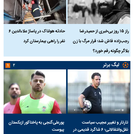
راز ۱۵ روز بی‌خبری از حمیدرضا
حادثه هولناک در پاساژ علاءالدین ۶
ر
رجب‌زاده فاش شد؛ قرار مرگ با زن
نفر را راهی بیمارستان کرد
م
بلاگر چگونه رقم خورد؟
لیگ برتر
۱
۲
تارتار و تغییر عجیب سیاست
پورعلی‌گنجی به پاختاکور ازبکستان
نقل‌وانتقالاتی؛ ۶ شاگرد قدیمی در
پیوست