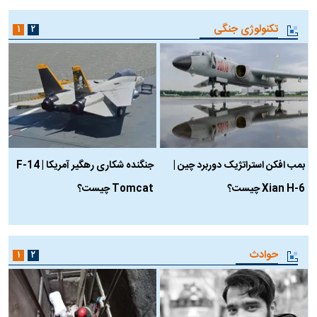
تکنولوژی جنگی
۱
۲
بمب افکن استراتژیک دوربرد چین |
جنگنده شکاری رهگیر آمریکا | F-14
Xian H-6 چیست؟
Tomcat چیست؟
و
ا
حوادث
۱
۲