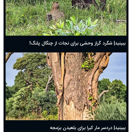
ببینید| شگرد گراز وحشی برای نجات از چنگال پلنگ!
ببینید| دردسر مار کبرا برای بلعیدن بزمجه