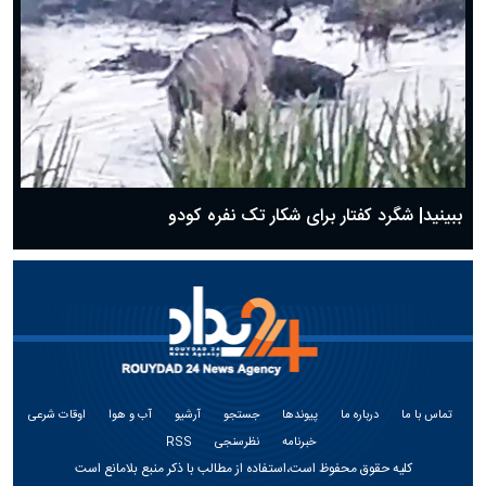
ببینید| شگرد کفتار برای شکار تک نفره کودو
تماس با ما
درباره ما
پیوندها
جستجو
آرشیو
آب و هوا
اوقات شرعی
خبرنامه
نظرسنجی
RSS
کلیه حقوق محفوظ است،استفاده از مطالب با ذکر منبع بلامانع است