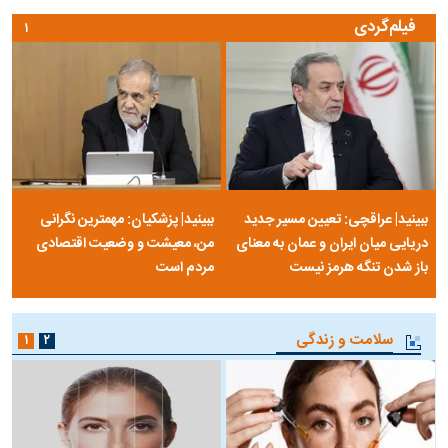
فیلم‌گردی
۱
ببینید| عراقچی: تعیین مسیر جدید
ببینید| پزشکیان: مهمترین نگرانی
دریایی میان ایران و عمان به معنای
من، معیشت و وضعیت اقتصادی
باز شدن تنگه هرمز نیست
مردم است
سلامت و زندگی
۱
۲