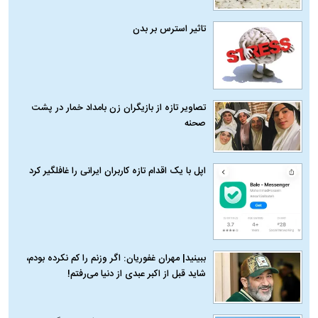
تاثیر استرس بر بدن
تصاویر تازه از بازیگران زن بامداد خمار در پشت
صحنه
اپل با یک اقدام تازه کاربران ایرانی را غافلگیر کرد
ببینید| مهران غفوریان: اگر وزنم را کم نکرده بودم،
شاید قبل از اکبر عبدی از دنیا می‌رفتم!