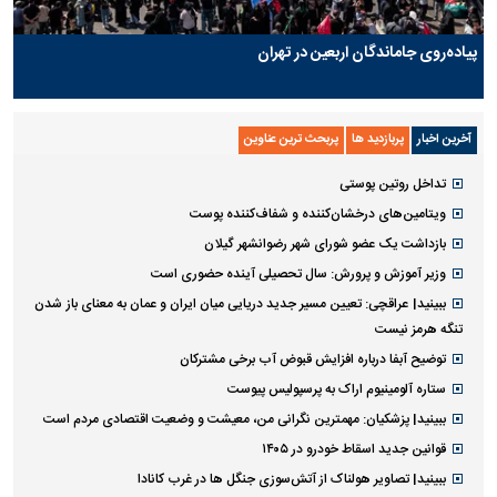
پیاده‌روی جاماندگان اربعین در تهران
آخرین اخبار
پربازدید ها
پربحث ترین عناوین
تداخل روتین پوستی
ویتامین‌های درخشان‌کننده و شفاف‌کننده پوست
بازداشت یک عضو شورای شهر رضوانشهر گیلان
وزیر آموزش و پرورش: سال تحصیلی آینده حضوری است
ببینید| عراقچی: تعیین مسیر جدید دریایی میان ایران و عمان به معنای باز شدن
تنگه هرمز نیست
توضیح آبفا درباره افزایش قبوض آب برخی مشترکان
ستاره آلومینیوم اراک به پرسپولیس پیوست
ببینید| پزشکیان: مهمترین نگرانی من، معیشت و وضعیت اقتصادی مردم است
قوانین جدید اسقاط خودرو در ۱۴۰۵
ببینید| تصاویر هولناک از آتش‌سوزی جنگل ها در غرب کانادا