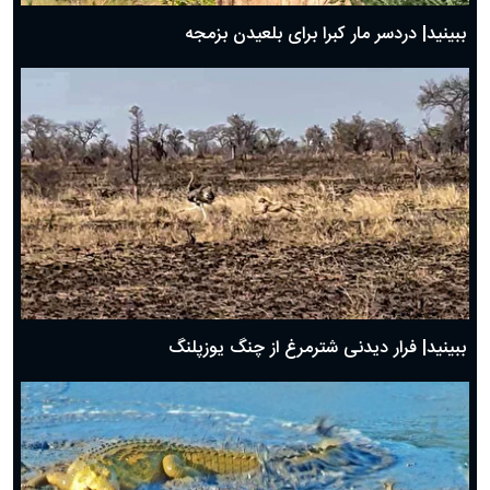
ببینید| دردسر مار کبرا برای بلعیدن بزمجه
ببینید| فرار دیدنی شترمرغ از چنگ یوزپلنگ