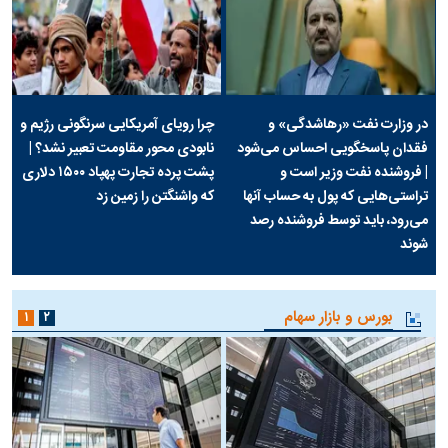
در وزارت نفت «رهاشدگی» و
چرا رویای آمریکایی سرنگونی رژیم و
فقدان پاسخگویی احساس می‌شود
نابودی محور مقاومت تعبیر نشد؟ |
| فروشنده نفت وزیر است و
پشت پرده تجارت پهپاد‌ ۱۵۰۰ دلاری
تراستی‌هایی که پول به حساب آنها
که واشنگتن را زمین زد
می‌رود، باید توسط فروشنده رصد
شوند
بورس و بازار سهام
۱
۲