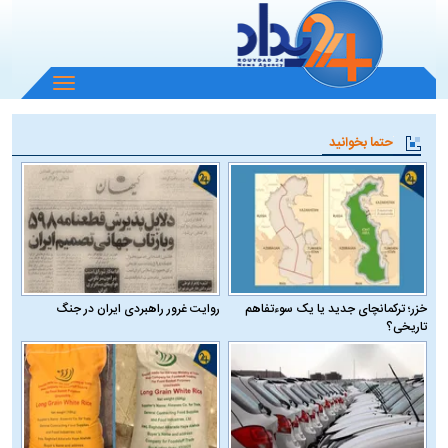
باز
و
بسته
حتما بخوانید
کردن
منو
خزر؛ ترکمانچای جدید یا یک سوءتفاهم
روایت غرور راهبردی ایران در جنگ
تاریخی؟