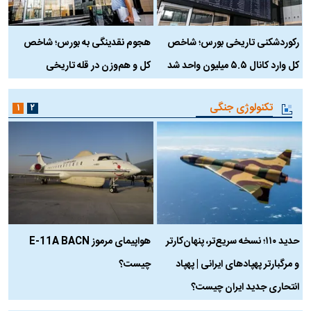
رکوردشکنی تاریخی بورس؛ شاخص
هجوم نقدینگی به بورس؛ شاخص
ب
کل وارد کانال ۵.۵ میلیون واحد شد
کل و هم‌وزن در قله تاریخی
تکنولوژی جنگی
۱
۲
حدید ۱۱۰؛ نسخه سریع‌تر، پنهان‌کارتر
هواپیمای مرموز E-11A BACN
ف
و مرگبارتر پهپادهای ایرانی | پهپاد
چیست؟
م
انتحاری جدید ایران چیست؟