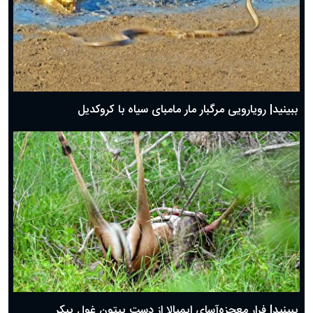
ببینید| رویارویی مرگبار مار مامبای سیاه با کروکدیل
ببینید| فرار معجزه‌آسای ایمپالا از دست پیتون غول پیکر