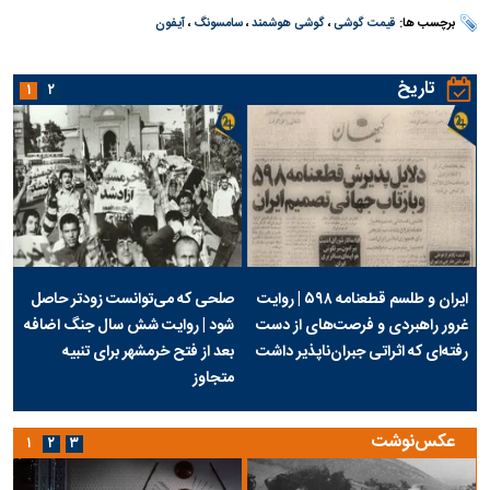
برچسب ها:
قیمت گوشی
،
گوشی هوشمند
،
سامسونگ
،
آیفون
تاریخ
۱
۲
ایران و طلسم قطعنامه ۵۹۸ | روایت
صلحی که می‌توانست زودتر حاصل
غرور راهبردی و فرصت‌های از دست
شود | روایت شش سال جنگ اضافه
رفته‌ای که اثراتی جبران‌ناپذیر داشت
بعد از فتح خرمشهر برای تنبیه
متجاوز
عکس‌نوشت
۱
۲
۳