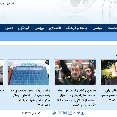
تماس با ما
د
نخست
سیاسی
جامعه و فرهنگ
اقتصادی
ورزشی
گوناگون
عکس
ت
ام برای
محسن رضایی کیست؟ | چند
پشت پرده صعود بیمه دی به
قیمت 
 عصر حجر،
دهه جنجال‌آفرینی مرد هزار
رتبه سوم؛ قراردادهای درمانی
د شد؟
نسخه؛ از کربلای۴ و نامه ۶۷ تا
چگونه این شرکت را بالا
تنگه هرمز و شعام
کشیدند؟
کد خبر:
۴۴۳۹۹۷