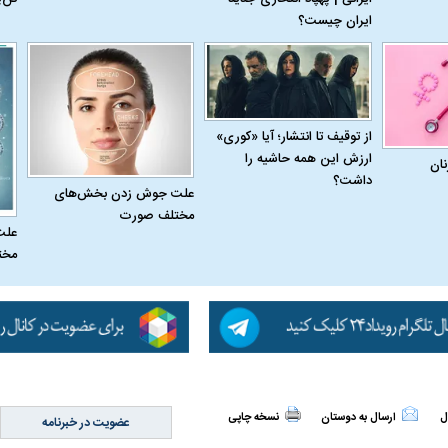
ایران چیست؟
از توقیف تا انتشار؛ آیا «کوری»
ارزش این همه حاشیه را
نان
له به کویت با
سخنرانی دیده نشده آیت‌الله هاشمی
ببینید| انیمیشن لگ
داشت؟
رفسنجانی درباره پذیرش قطع نامه۵۹۸
جنگنده اف-۵
علت جوش زدن بخش‌های
مختلف صورت
علت
مخت
ل
ارسال به دوستان
نسخه چاپی
عضویت در خبرنامه
علت تنگی نفس و راه های درمان آن
دلیل علاقه برخی اف