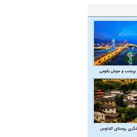
 پرجنب و جوش باتومی
شگری روستای کندلوس