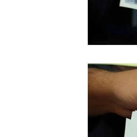
ه سریع‌تر، پنهان‌کارتر و
هواپیمای مرموز E-11A BACN چیست؟
یرانی | پهپاد انتحاری
؟