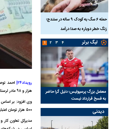
ناس که
حمله ۶ سگ به کودک ۹ ساله در سنندج؛
زنگ خطر دوباره به صدا درآمد
کشته شدند
لیگ برتر
۱
۲
۳
۴
رویداد۲۴|
هزار و ۹۸ مادر لرستانی در این طرح اعتبار حمایتی واریز شده است.
نتفی شد؛
معضل بزرگ پرسپولیس؛ دنیل گرا حاضر
مقصد احتمالی مدافع ج
ب تیم جدید
به فسخ قرارداد نیست
مشخص شد
۵۰۰ هزار تومان اعتبار خرید کالای اساسی دریافت کرده‌اند.
دیدنی