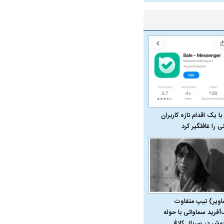
با یک اقدام تازه کاربران
نی را غافلگیر کرد
در دوران قاجار چگونه
مردی که سر خم نکرد؟ | غلامرضا تختی و
مرصاد و ال
حکومت پهلوی
اویر) تیپ متفاوت
‌آفرید سماواتی با حوله
پوش در سریال کلاغ