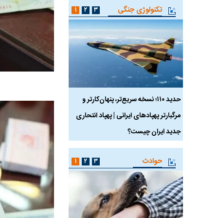
تکنولوژی جنگی
۱
۲
۳
 ماسک
حدید ۱۱۰؛ نسخه سریع‌تر، پنهان‌کارتر و
هواپیمای مرموز E-11A BACN چیست؟
مرگبارتر پهپادهای ایرانی | پهپاد انتحاری
جدید ایران چیست؟
حوادث
۱
۲
۳