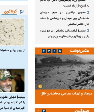
معضل بزرگ پرسپولیس؛ دنیل گرا حاضر
به فسخ قرارداد نیست
گوناگون
معاون عراقچی: در هیچ دوره‌ای
هماهنگی بین میدان و دیپلماسی را مانند
حال حاضر نداشتی
ببینید| آرامستانی تماشایی در سوئیس؛
یکی از زیباترین قبرستان‌های جهان
از بین بردن حشرات
عکس‌نوشت
۱
۲
۳
۴
۵
ضا تختی و
مرصاد و الهیات سیاسی مجاهدین خلق
آخرین پرده از حیات سی
ببینید| مهران غفوریا
روایتی از آخرین مصاحبه‌
را کم نکرده بودم، شا
اکبر عبدی از دنیا می‌
فیلم‌گردی
۱
۲