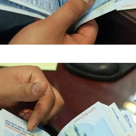
فضاپیمای «استارشیپ» ایلان ماسک
حدید ۱۱۰؛ نسخ
چیست؟
مرگبارتر پهپادهای ا
جدید ایران چیست