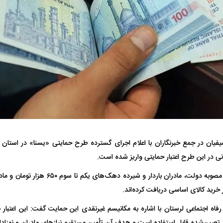
واژگونی مرگبار سمند در اصفهان | ۴ نفر
عکس| ماجرای کشف جسد ناشناس که
توسط حیوانات خورده شد
زنگ خطر دوباره به
وان پرسپولیس
پیشنهاد ۱۳۲میلیاردی رامین رضاییان به
بازگشت اندونگ به
استقلال
هافبک گابنی در آس
وی افزود: بر اساس مصوبه دولت، مادران باردار