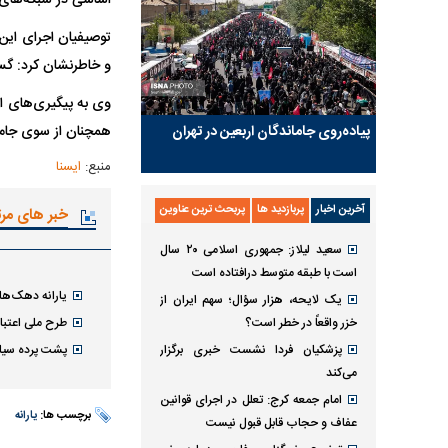
اساسی در شبکه‌های 
توصیفیان اجرای این
و خاطرنشان کرد: گس
وی به پیگیری‌های ا
پیاده‌روی جاماندگان اربعین در تهران
همچنان از سوی جام
منبع:
ایسنا
آخرین اخبار
پربازدید ها
پربحث ترین عناوین
خبر های مر
سعید لیلاز: جمهوری اسلامی ۲۰ سال
است با طبقه متوسط درافتاده است
یارانه دهک‌های
یک لایحه، هزار سؤال؛ سهم ایران از
خزر واقعاً در خطر است؟
طرح ملی اعتبار ایر
پزشکیان فردا نشست خبری برگزار
پشت پرده سیاس
می‌کند
امام جمعه کرج: تعلل در اجرای قوانین
برچسب ها:
یارانه
عفاف و حجاب قابل قبول نیست