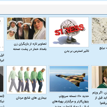
تصاویر تازه از بازیگران زن
 برنج
بامداد خمار در پشت صحنه
تاثیر استرس بر بدن
اپل 
ایرا
اسی یک سلسله |
ریشه‌های عزاداری ماه محرم در فرهنگ
عزاداری ماه محرم 
ن: اگر وزنم
ی شاه در ایران
و تاریخ ایران
انجام می‌شد؟
حدید ۱۱۰؛ نسخه سریع‌تر،
(تص
بیماری‌ های شایع مردان
ید قبل از
پنهان‌کارتر و مرگبارتر پهپادهای
نیک
رفتم!
ایرانی | پهپاد انتحاری جدید
تن‌