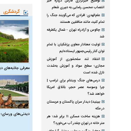
توضیح خبرگزاری فارس درباره خبر
انتصاب محسن رضایی به دبیری شعام
گردشگری
علم‌الهدی: افرادی که می‌گویند جنگ را
تمام کنید، مانند منافقین هستند
چالوس و آزادراه تهران - شمال یکطرفه
شد
توئیت معنادار معاون پزشکیان: با تمام
توان کنار رئیس‌جمهور ایستاده‌ایم
انتقاد تند سلحشوری از آموزش
مجازی؛ سطح سواد و آموزش به‌شدت
معرفی جاذبه‌های دی
نازل شده است
درس‌های جنگ ویتنام برای ترامپ |
چرا وسوسه عصر حجر، باتلاق امریکا
خواهد شد؟
ببینید| دیدار سران پاکستان و عربستان
در مکه
دیدنی‌های ورسای؛ 
هزینه ساخت مسکن ۱۱ برابر شد؛ هر
متر خانه در تهران چقدر آب می‌خورد؟