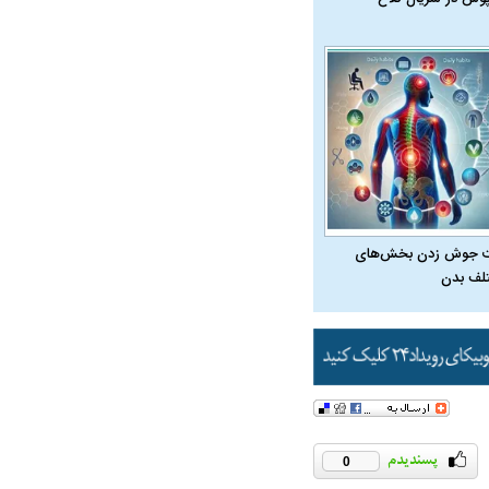
ویی حمله به کویت با
 جوش زدن بخش‌های
لف بدن
0
راد به فال و طالع‌بینی
تاثیر استرس بر بدن