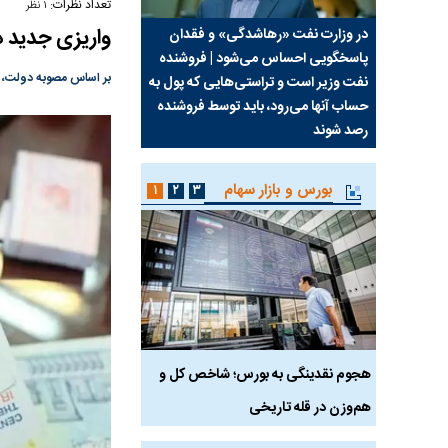
تعداد نظرات:
۱ نظر
واریزی جدید دولت؛ حسا
سیما علیه
در وزارت نفت «رهاشدگی» و فقدان
چرا رویای آمریکایی سرن
پاسخگویی احساس می‌شود | فروشنده
نابودی محور مقاومت تع
بر اساس مصوبه دولت، دهک‌های یکم تا سوم ۶۵۰ هزار تومان و دهک‌های چه
نفت وزیر است و تراستی‌هایی که پول به
پرد
حساب آنها می‌رود، باید توسط فروشنده
واشنگتن را زمین زد
رصد شوند
بورس و بازار سهام
۱
۲
۳
رس
هجوم نقدینگی به بورس؛ شاخص کل و
بورس تهران رکورد شکس
هم‌وزن در قله تاریخی