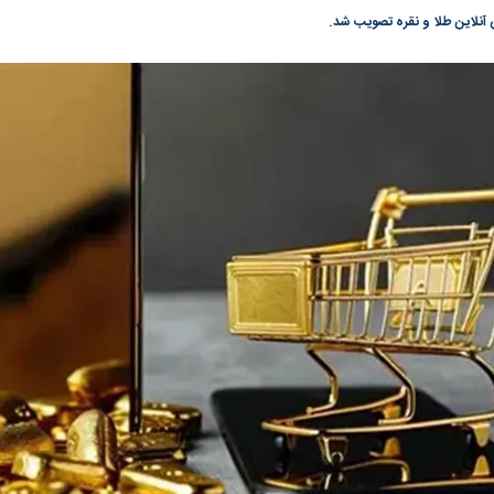
آنلاین طلا و نقره تصویب شد.
گونی رژیم و
مطالعه رفتار هیستریک صدا و سیما علیه
در وزارت نفت «ر
بیر نشد؟ | پشت
کمپین نه به اعدام
پاسخگویی احساس 
ه تجارت پهپاد‌ ۱۵۰۰ دلاری که
نفت وزیر است و ت
حساب آنها می‌رود
رصد شوند
به بورس
پرواز ۱۰۰ هزار واحدی شاخص کل بورس
بورس تهران رکور