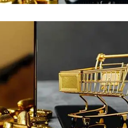
فضاپیمای «استارشیپ» ایلان ماسک
حدید ۱۱۰؛ نسخ
چیست؟
مرگبارتر پهپادهای ا
جدید ایران چیست