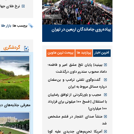
نرخ طلای جهان
برچسب ها:
بازار طلا
پیاده‌روی جاماندگان اربعین در تهران
گردشگری
آخرین اخبار
پربازدید ها
پربحث ترین عناوین
ببینید| پایان تلخ عشق امیر و فاطمه؛
داماد محبوب سندرم داون درگذشت
گفت‌وگوی تلفنی ترامپ و بن‌سلمان
درباره مسائل مربوط به ایران
عجیب و باورنکردنی از توافق رضاییان
با استقلال | فسخ ۱۰۰ میلیونی برای قرارداد
معرفی جاذبه‌های دی
۱۰۰ میلیاردی!
منشأ صدای انفجار در قشم مشخص
شد
آمریکا تحریم‌های جدیدی علیه کوبا