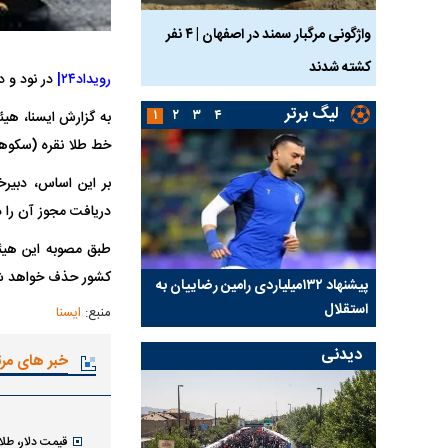
ساله بر اثر برق
واژگونی مرگبار سمند در اصفهان | ۴ نفر
عکس| ماجرای کشف جسد
کشته شدند
توسط حیوانات خورده شد
رویداد۲۴|
در نود و 
لیگ برتر
۱
۲
۳
۴
به گزارش ایسنا، هی
خط طلا نقره (سکو‌ه
بر این اساس، دبیرخ
دریافت مجوز آن را د
طبق مصوبه این هیئ
کشور حذف خواهد ش
کلیدی
پیشنهاد ۱۳۲میلیاردی رامین رضاییان به
بازگشت اندونگ به استق
استقلال
هافبک گابنی در آستانه 
منبع:
ایسنا
دیدنی
خبر های مر
قیمت دلار، طلا و سکه 