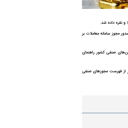
واژگونی مرگبار سمند در اصفهان | ۴ نفر
عکس| ماجرای کشف جسد ناشناس که
توسط حیوانات خورده شد
و نقره داده شد.
ور مجوز سامانه معاملات بر
ان‌های صنفی کشور راهنمای
 از فهرست مجوز‌های صنفی
ار سه خرید کلیدی
پیشنهاد ۱۳۲میلیاردی رامین رضاییان به
بازگشت اندو
استقلال
هافبک گابنی