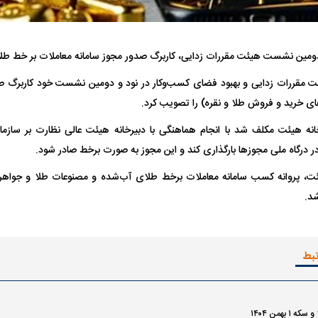
 ناشناس که
مرگ دلخراش دختر ۱۸ ساله بر اثر برق
گرفتگی
کشته شدند
دومین نشست هیئت مقررات زدایی، کاربرگ صدور مجوز سامانه معاملات بر خط طلا 
ئت مقررات زدایی و بهبود فضای کسب‌وکار در نود و دومین نشست خود کاربرگ صد
ای خرید و فروش طلا و نقره) را تصویب کرد.
انه هیئت مکلف شد با انجام هماهنگی با دبیرخانه هیئت عالی نظارت بر سازم
ر درگاه ملی مجوز‌ها بارگذاری کند و این مجوز به صورت برخط صادر شود.
ت، پروانه کسب سامانه معاملات برخط طلای آب‌شده و مصنوعات طلا و جواهر
د.
لال منتفی شد؛
ابهام بزرگ درباره قرارداد یاسر آسانی؛
پرسپولیس در انتظ
انتخاب تیم جدید
اولین چالش حقوقی استقلال
پیش از شروع لیگ
تبط
۱ بهمن ۱۴۰۴