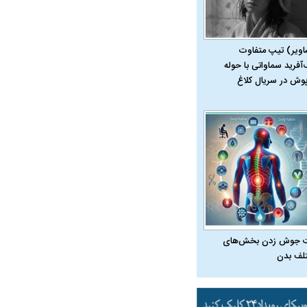
اویر) تیپ متفاوت
‌آفرید سماواتی با حوله
پوش در سریال کلاغ
 جوش زدن بخش‌های
لف بدن
در دوران قاجار چگونه
مردی که سر خم نکرد؟ | غلامرضا تختی و
مرصاد و ال
حکومت پهلوی