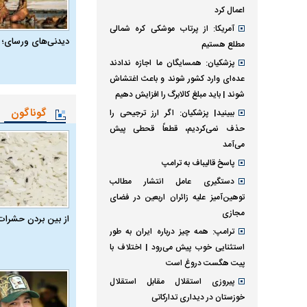
اعمال کرد
آمریکا: از پرتاب موشکی کره شمالی
دیدنی‌های ورسای؛ 
مطلع هستیم
پزشکیان: همسایگان ما اجازه ندادند
عده‌ای وارد کشور شوند و باعث اغتشاش
شوند | باید مبلغ کالابرگ را افزایش دهیم
گوناگون
ببینید| پزشکیان: اگر ارز ترجیحی را
حذف نمی‌کردیم، قطعاً قحطی پیش
می‌آمد
پاسخ قالیباف به ترامپ
دستگیری عامل انتشار مطالب
توهین‌آمیز علیه زائران اربعین در فضای
مجازی
از بین بردن حشرات
ترامپ: همه چیز درباره ایران به طور
استثنایی خوب پیش می‌رود | اختلاف با
پیت هگست دروغ است
پیروزی استقلال مقابل استقلال
خوزستان در دیداری تدارکاتی