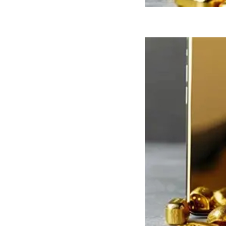
ه سریع‌تر، پنهان‌کارتر و
هواپیمای مرموز E-11A BACN چیست؟
یرانی | پهپاد انتحاری
؟