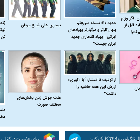
ن: اگر وزنم
حدید ۱۱۰؛ نسخه سریع‌تر،
(تص
بیماری‌ های شایع مردان
ید قبل از
پنهان‌کارتر و مرگبارتر پهپادهای
نیک
رفتم!
ایرانی | پهپاد انتحاری جدید
تن‌
ایران چیست؟
از توقیف تا انتشار؛ آیا «کوری»
ارزش این همه حاشیه را
نان
داشت؟
علت جوش زدن بخش‌های
مختلف صورت
علت
مخت
اسی یک سلسله |
ریشه‌های عزاداری ماه محرم در فرهنگ
عزاداری ماه محرم 
ی شاه در ایران
و تاریخ ایران
انجام می‌شد؟