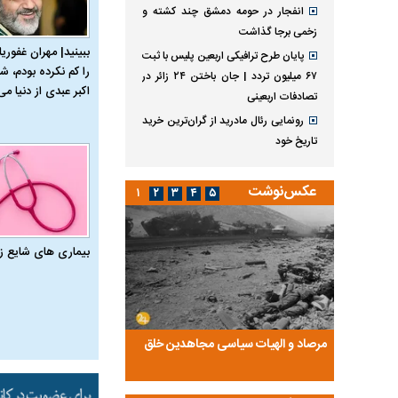
انفجار در حومه دمشق چند کشته و
زخمی برجا گذاشت
ببینید| مهران غفوریا
پایان طرح ترافیکی اربعین پلیس با ثبت
را کم نکرده بودم، شا
۶۷ میلیون تردد | جان باختن ۲۴ زائر در
اکبر عبدی از دنیا می‌
تصادفات اربعینی
رونمایی رئال مادرید از گران‌ترین خرید
تاریخ خود
عکس‌نوشت
۱
۲
۳
۴
۵
بیماری‌ های شایع ز
ضا تختی و
مرصاد و الهیات سیاسی مجاهدین خلق
آخرین پرده از حیات سی
روایتی از آخرین مصاحبه‌