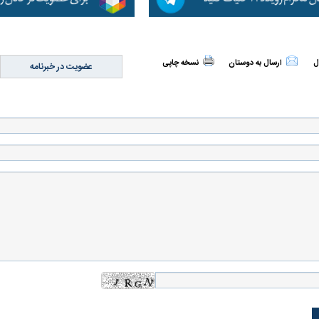
ل
ارسال به دوستان
نسخه چاپی
عضویت در خبرنامه
 حجازی درباره
ببینید| انیمیشن لگویی حمله به کویت با
ببینید| نظر متفاو
جنگنده اف-۵
گوگوش خبرساز ش