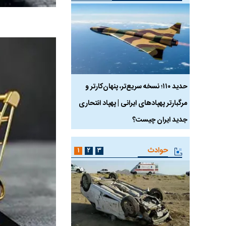
 ماسک
حدید ۱۱۰؛ نسخه سریع‌تر، پنهان‌کارتر و
هواپیمای مرموز E-11A BACN چیست؟
مرگبارتر پهپادهای ایرانی | پهپاد انتحاری
جدید ایران چیست؟
حوادث
۱
۲
۳