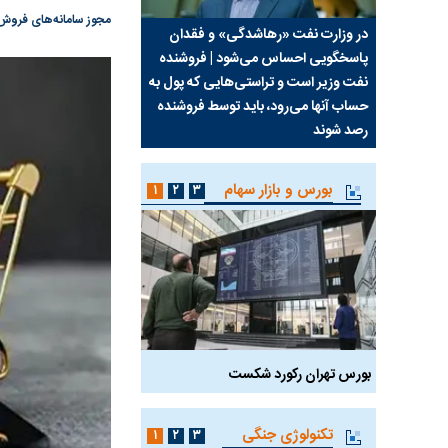
مجوز سامانه‌های فروش 
سیما علیه
در وزارت نفت «رهاشدگی» و فقدان
چرا رویای آمریکایی سرن
پاسخگویی احساس می‌شود | فروشنده
نابودی محور مقاومت تع
نفت وزیر است و تراستی‌هایی که پول به
پرد
حساب آنها می‌رود، باید توسط فروشنده
واشنگتن را زمین زد
رصد شوند
بورس و بازار سهام
۱
۲
۳
بورس تهران رکورد شکست
سیگنال مثبت دیپلماسی 
تکنولوژی جنگی
۱
۲
۳