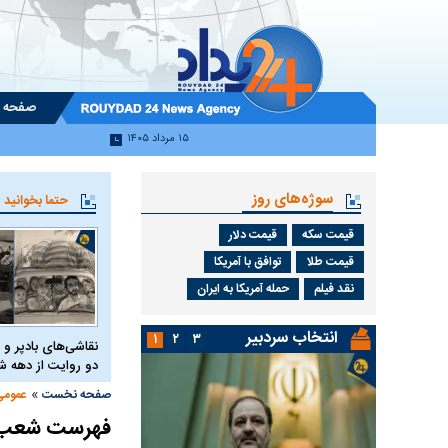
صفحه 
۱۵ مرداد ۱۴۰۵
سوژه‌های روز
حتما بخوانید
قیمت سکه
قیمت دلار
قیمت طلا
توافق با آمریکا
نقد فیلم
حمله آمریکا به ایران
انتخاب سردبیر
۱
۲
۳
نقاشی‌های بادپر و 
دو روایت از دهه
»
صفحه نخست
عمومی