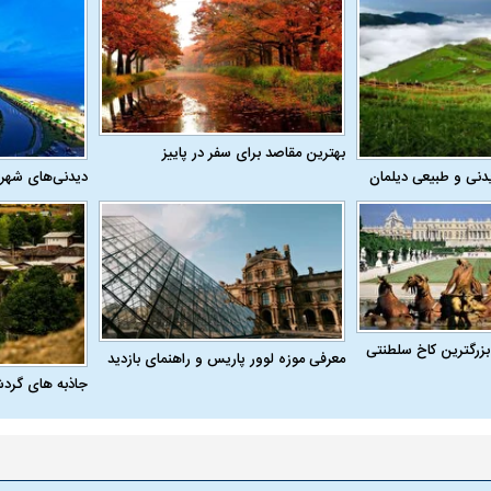
 ناشناس که
مرگ دلخراش دختر ۱۸ ساله بر اثر برق
گرفتگی
کشته شدند
بهترین مقاصد برای سفر در پاییز
دنی و طبیعی دیلمان
دیدنی‌های شهر
لال منتفی شد؛
ابهام بزرگ درباره قرارداد یاسر آسانی؛
پرسپولیس در انتظ
بزرگترین کاخ سلطنتی
معرفی موزه لوور پاریس و راهنمای بازدید
انتخاب تیم جدید
اولین چالش حقوقی استقلال
پیش از شروع لیگ
جاذبه های گرد