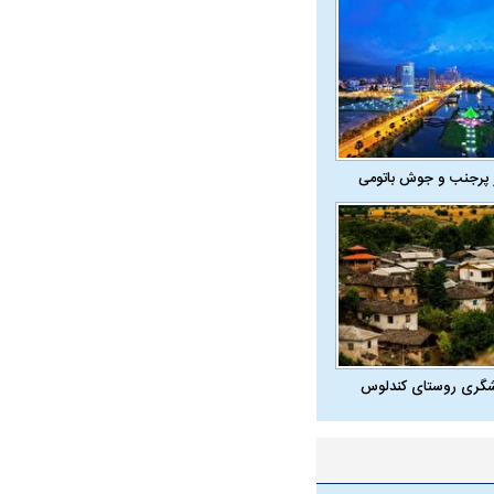
واژگونی مرگبار سمند در اصفهان | ۴ نفر
عکس| ماجرای کشف جسد ناشناس که
توسط حیوانات خورده شد
 پرجنب و جوش باتومی
ار سه خرید کلیدی
پیشنهاد ۱۳۲میلیاردی رامین رضاییان به
بازگشت اندو
استقلال
هافبک گابنی
شگری روستای کندلوس