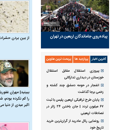
پیاده‌روی جاماندگان اربعین در تهران
از بین بردن حشرات
آخرین اخبار
پربازدید ها
پربحث ترین عناوین
پیروزی استقلال مقابل استقلال
خوزستان در دیداری تدارکاتی
انفجار در حومه دمشق چند کشته و
زخمی برجا گذاشت
ببینید| مهران غفوریا
را کم نکرده بودم، شا
پایان طرح ترافیکی اربعین پلیس با ثبت
اکبر عبدی از دنیا می‌
۶۷ میلیون تردد | جان باختن ۲۴ زائر در
تصادفات اربعینی
رونمایی رئال مادرید از گران‌ترین خرید
تاریخ خود