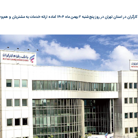
روز پنج‌شنبه ۲ بهمن ماه ۱۴۰۴ آماده ارائه خدمات به مشتریان و هم‌وطنان هستند.
گونی رژیم و
مطالعه رفتار هیستریک صدا و سیما علیه
در وزارت نفت «ر
بیر نشد؟ | پشت
کمپین نه به اعدام
پاسخگویی احساس 
ه تجارت پهپاد‌ ۱۵۰۰ دلاری که
نفت وزیر است و ت
حساب آنها می‌رود
رصد شوند
به بورس
پرواز ۱۰۰ هزار واحدی شاخص کل بورس
بورس تهران رکور