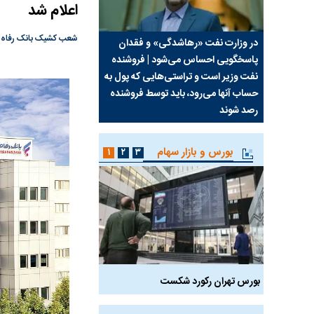
اعلام شد
شعب کشیک بانک رفاه کارگران در استان تهران در 
سیما علیه
در وزارت نفت «رهاشدگی» و فقدان
چرا رویای آمریکایی سرن
پاسخگویی احساس می‌شود | فروشنده
نابودی محور مقاومت تع
نفت وزیر است و تراستی‌هایی که پول به
پرد
حساب آنها می‌رود، باید توسط فروشنده
واشنگتن را زمین زد
رصد شوند
بورس و بازار سهام
۱
۲
۳
بورس تهران رکورد شکست
سیگنال مثبت دیپلماسی 