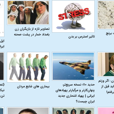
تصاویر تازه از بازیگران زن
 برنج
بامداد خمار در پشت صحنه
تاثیر استرس بر بدن
اپل 
ایرا
ن: اگر وزنم
حدید ۱۱۰؛ نسخه سریع‌تر،
(تص
بیماری‌ های شایع مردان
ید قبل از
پنهان‌کارتر و مرگبارتر پهپادهای
نیک
رفتم!
ایرانی | پهپاد انتحاری جدید
تن‌
ایران چیست؟