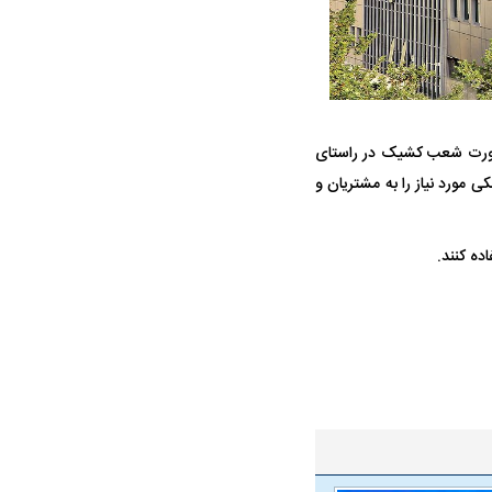
ه صورت شعب کشیک در راستای
کارگران از ساعت ۸:۰۰ الی ۱۲:۰۰ دایر و خدمات بانکی مورد نیاز را به مشتریان و
ه سریع‌تر، پنهان‌کارتر و
هواپیمای مرموز E-11A BACN چیست؟
یرانی | پهپاد انتحاری
ده کنند.
؟