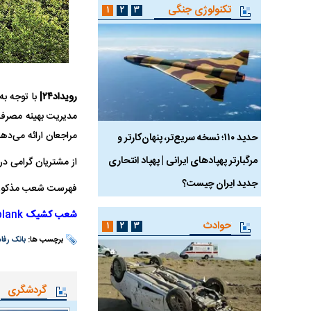
تکنولوژی جنگی
۱
۲
۳
رویداد۲۴|
با توجه ب
مراجعان ارائه می‌دهن
 ماسک
حدید ۱۱۰؛ نسخه سریع‌تر، پنهان‌کارتر و
هواپیمای مرموز E-11A BACN چیست؟
مرگبارتر پهپادهای ایرانی | پهپاد انتحاری
از مشتریان گرامی در
جدید ایران چیست؟
فهرست شعب مذکور ا
شعب کشیک
ank">
حوادث
۱
۲
۳
برچسب ها:
بانک رفاه
گردشگری