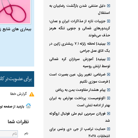
دلیل منتفی شدن بازگشت رضاییان به
استقلال
جزییات تازه از مذاکرات ایران و عمان؛
کریدورهای شمالی و جنوبی تنگه هرمز
بیماری‌ های شایع ز
حذف می‌شوند
ببینید| لحظه زلزله ۷.۱ ریشتری ژاپن در
یک اتاق عمل جراحی
ببینید| آموزش سربازان کره شمالی
توسط ارتش روسیه
ضرغامی: تغییر ریل، عین بصیرت است
| فرصت سوزی نکنیم
پیام هشدار مقاومت یمن به ریاض
گزارش خطا
اکونومیست: پرداخت عوارض به ایران
بهتر از ادامه تنش است
بازدید از صفحه او
فورلان سرمربی تیم ملی فوتبال اروگوئه
شد
نظرات شما
حمایت ترامپ از جی دی ونس برای
نام
انتخابات ۲۰۲۸