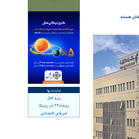
هاشدگی» و فقدان
چرا رویای آمریکایی سرنگونی رژیم و
می‌شود | فروشنده
نابودی محور مقاومت تعبیر نشد؟ | پشت
راستی‌هایی که پول به
پرده تجارت پهپاد‌ ۱۵۰۰ دلاری که
، باید توسط فروشنده
واشنگتن را زمین زد
نیازمندیها
رزرو هتل
رویداد۲۴ در روبیکا
خبرهای اقتصادی
د شکست
سیگنال مثبت دیپلماسی به بورس