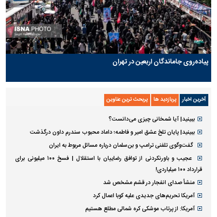
پیاده‌روی جاماندگان اربعین در تهران
آخرین اخبار
پربازدید ها
پربحث ترین عناوین
ببینید| آیا شمخانی چیزی می‌دانست؟
ببینید| پایان تلخ عشق امیر و فاطمه؛ داماد محبوب سندرم داون درگذشت
گفت‌وگوی تلفنی ترامپ و بن‌سلمان درباره مسائل مربوط به ایران
عجیب و باورنکردنی از توافق رضاییان با استقلال | فسخ ۱۰۰ میلیونی برای
قرارداد ۱۰۰ میلیاردی!
منشأ صدای انفجار در قشم مشخص شد
آمریکا تحریم‌های جدیدی علیه کوبا اعمال کرد
آمریکا: از پرتاب موشکی کره شمالی مطلع هستیم