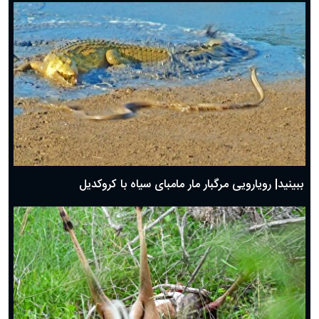
ببینید| رویارویی مرگبار مار مامبای سیاه با کروکدیل