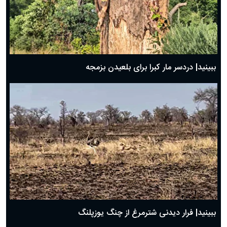
ببینید| دردسر مار کبرا برای بلعیدن بزمجه
ببینید| فرار دیدنی شترمرغ از چنگ یوزپلنگ