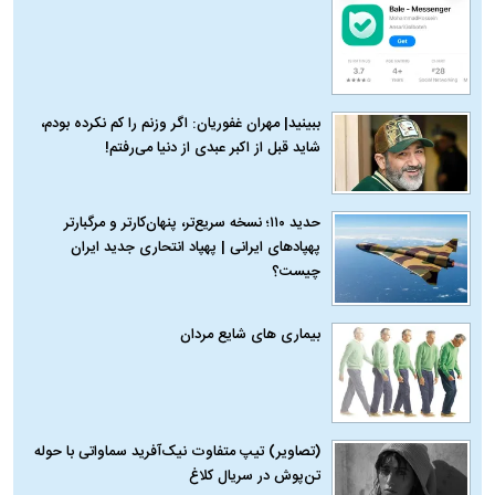
ببینید| مهران غفوریان: اگر وزنم را کم نکرده بودم،
شاید قبل از اکبر عبدی از دنیا می‌رفتم!
حدید ۱۱۰؛ نسخه سریع‌تر، پنهان‌کارتر و مرگبارتر
پهپادهای ایرانی | پهپاد انتحاری جدید ایران
چیست؟
بیماری‌ های شایع مردان
(تصاویر) تیپ متفاوت نیک‌آفرید سماواتی با حوله
تن‌پوش در سریال کلاغ