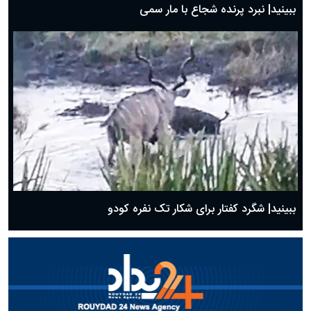
ببینید| نبرد پرنده شجاع با مار سمی
ببینید| شگرد کفتار برای شکار تک نفره کودو