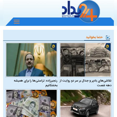
باز
و
بسته
حتما بخوانید
کردن
منو
نقاشی‌های بادپر و جدال بر سر دو روایت از
رنجبرزاده: تراستی‌ها را برای همیشه
دهه شصت
بخشکانیم