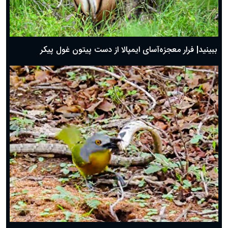
ببینید| فرار معجزه‌آسای ایمپالا از دست پیتون غول پیکر