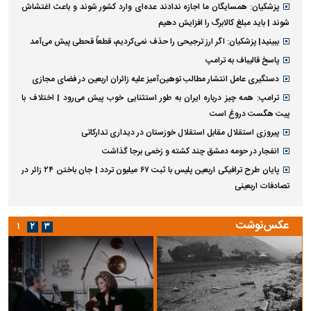
پزشکیان: همسایگان ما اجازه ندادند عده‌ای وارد کشور شوند و باعث اغتشاش
شوند | باید مبلغ کالابرگ را افزایش دهیم
ببینید| پزشکیان: اگر ارز ترجیحی را حذف نمی‌کردیم، قطعاً قحطی پیش می‌آمد
پاسخ قالیباف به ترامپ
دستگیری عامل انتشار مطالب توهین‌آمیز علیه زائران اربعین در فضای مجازی
ترامپ: همه چیز درباره ایران به طور استثنایی خوب پیش می‌رود | اختلاف با
پیت هگست دروغ است
پیروزی استقلال مقابل استقلال خوزستان در دیداری تدارکاتی
انفجار در حومه دمشق چند کشته و زخمی برجا گذاشت
پایان طرح ترافیکی اربعین پلیس با ثبت ۶۷ میلیون تردد | جان باختن ۲۴ زائر در
تصادفات اربعینی
عکس‌نوشت
۱
۲
۳