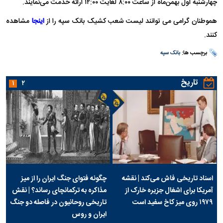
چهارشنبه اول بهمن‌ماه از ساعت ۸:۰۰ لغایت ۱۲:۰۰ ارائه خدمت می‌نمایند.
هموطنان گرامی می توانند لیست شعب کشیک بانک سپه را از
اینجا
مشاهده
کنند.
برچسب ها:
بانک سپه
تاریخ
۱
۲
اسناد تاریخی فاش می‌کند | نقشه
چگونه فتوای جنگ ایران را از میز
آمریکا برای اشغال جزیره خارک از
مذاکره به ترکمانچای رساند؟ | نقش
۱۹۷۹ روی میز کاخ سفید است
تاریخی روحانیون در فاصله دو جنگ
ایران و روس