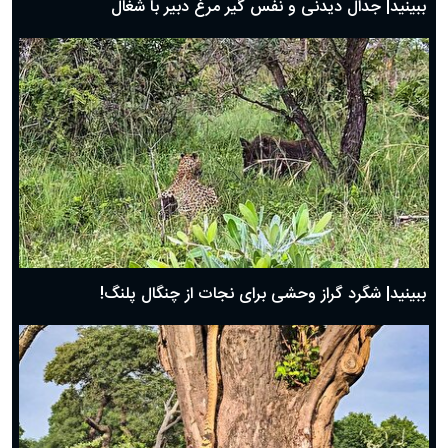
ببینید| جدال دیدنی و نفس گیر مرغ دبیر با شغال
ببینید| شگرد گراز وحشی برای نجات از چنگال پلنگ!