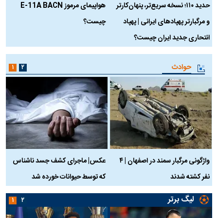
حدید ۱۱۰؛ نسخه سریع‌تر، پنهان‌کارتر
هواپیمای مرموز E-11A BACN
ف
و مرگبارتر پهپادهای ایرانی | پهپاد
چیست؟
م
انتحاری جدید ایران چیست؟
حوادث
۱
۲
واژگونی مرگبار سمند در اصفهان | ۴
عکس| ماجرای کشف جسد ناشناس
نفر کشته شدند
که توسط حیوانات خورده شد
گ
لیگ برتر
۱
۲