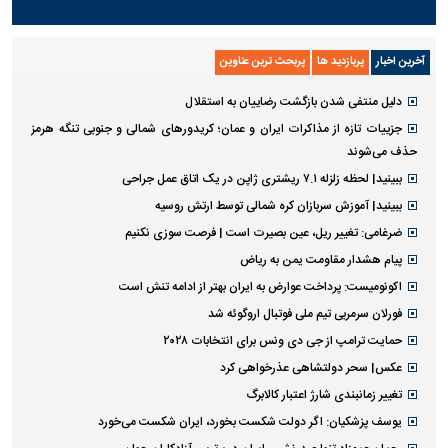
آخرین اخبار
پربازدید ها
پربحث ترین عناوین
دلیل منتفی شدن بازگشت رضاییان به استقلال
جزییات تازه از مذاکرات ایران و عمان؛ کریدورهای شمالی و جنوبی تنگه هرمز
حذف می‌شوند
ببینید| لحظه زلزله ۷.۱ ریشتری ژاپن در یک اتاق عمل جراحی
ببینید| آموزش سربازان کره شمالی توسط ارتش روسیه
ضرغامی: تغییر ریل، عین بصیرت است | فرصت سوزی نکنیم
پیام هشدار مقاومت یمن به ریاض
اکونومیست: پرداخت عوارض به ایران بهتر از ادامه تنش است
فورلان سرمربی تیم ملی فوتبال اروگوئه شد
حمایت ترامپ از جی دی ونس برای انتخابات ۲۰۲۸
عکس| سحر دولتشاهی عذرخواهی کرد
تغییر زمانبندی‌ شارژ اعتبار کالابرگ
یوسف پزشکیان: اگر دولت شکست بخورد، ایران شکست می‌خورد