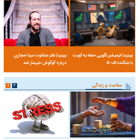
ببینید| انیمیشن لگویی حمله به کویت
ببینید| نظر متفاوت سینا حجازی
با جنگنده اف-۵
درباره گوگوش خبرساز شد
سلامت و زندگی
۱
۲