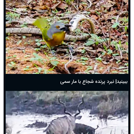
ببینید| نبرد پرنده شجاع با مار سمی