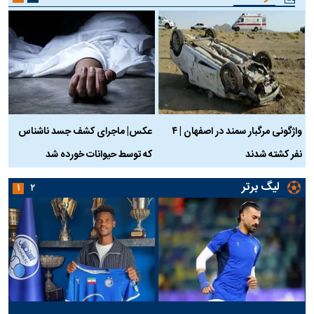
واژگونی مرگبار سمند در اصفهان | ۴
عکس| ماجرای کشف جسد ناشناس
نفر کشته شدند
که توسط حیوانات خورده شد
گ
لیگ برتر
۱
۲