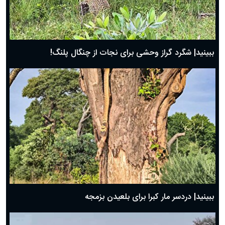
ببینید| شگرد گراز وحشی برای نجات از چنگال پلنگ!
ببینید| دردسر مار کبرا برای بلعیدن بزمجه