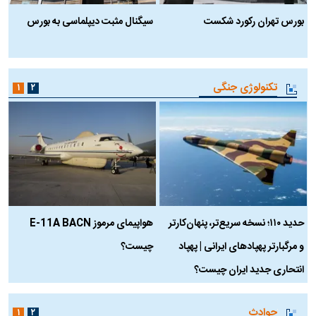
بورس تهران رکورد شکست
سیگنال مثبت دیپلماسی به بورس
ب
تکنولوژی جنگی
۱
۲
حدید ۱۱۰؛ نسخه سریع‌تر، پنهان‌کارتر
هواپیمای مرموز E-11A BACN
ف
و مرگبارتر پهپادهای ایرانی | پهپاد
چیست؟
م
انتحاری جدید ایران چیست؟
حوادث
۱
۲