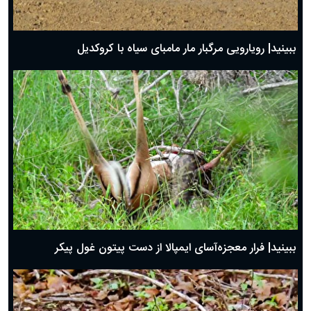
ببینید| رویارویی مرگبار مار مامبای سیاه با کروکدیل
ببینید| فرار معجزه‌آسای ایمپالا از دست پیتون غول پیکر