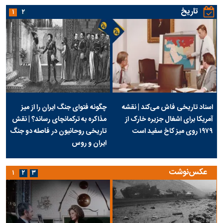
تاریخ
۱
۲
اسناد تاریخی فاش می‌کند | نقشه
چگونه فتوای جنگ ایران را از میز
آمریکا برای اشغال جزیره خارک از
مذاکره به ترکمانچای رساند؟ | نقش
۱۹۷۹ روی میز کاخ سفید است
تاریخی روحانیون در فاصله دو جنگ
ایران و روس
عکس‌نوشت
۱
۲
۳