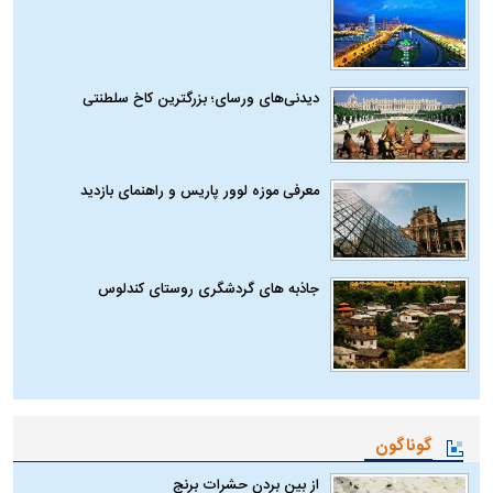
دیدنی‌های ورسای؛ بزرگترین کاخ سلطنتی
معرفی موزه لوور پاریس و راهنمای بازدید
جاذبه های گردشگری روستای کندلوس
گوناگون
از بین بردن حشرات برنج