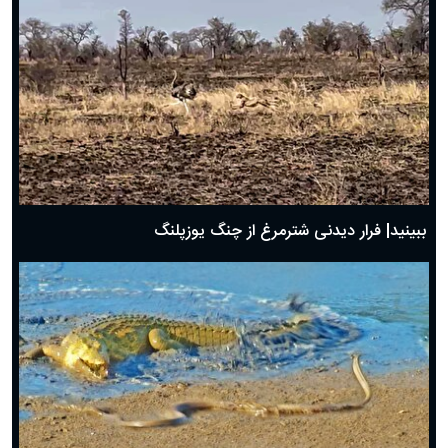
ببینید| فرار دیدنی شترمرغ از چنگ یوزپلنگ