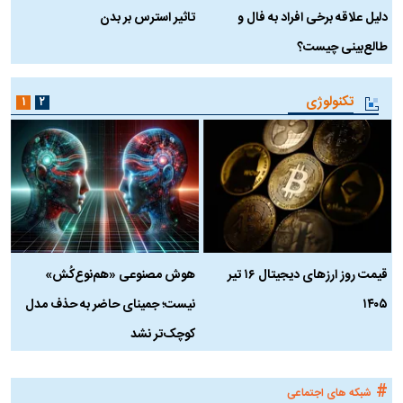
دلیل علاقه برخی افراد به فال و
تاثیر استرس بر بدن
ع
طالع‌بینی چیست؟
آ
تکنولوژی
۱
۲
قیمت روز ارز‌های دیجیتال ۱۶ تیر
هوش مصنوعی «هم‌نوع‌کُش»
چ
۱۴۰۵
نیست؛ جمینای حاضر به حذف مدل
ک
کوچک‌تر نشد
#
شبکه های اجتماعی