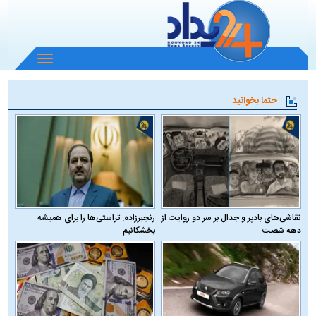
باز
و
بسته
حتما بخوانید
کردن
منو
نقاشی‌های بادپر و جدال بر سر دو روایت از
رنجبرزاده: تراستی‌ها را برای همیشه
دهه شصت
بخشکانیم