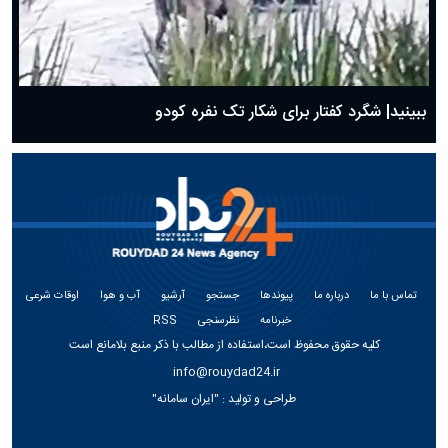
ببینید| شگرد کفتار برای شکار تک نفره کودو
تماس با ما
درباره ما
پیوندها
جستجو
آرشیو
آب و هوا
اوقات شرعی
خبرنامه
نظرسنجی
RSS
کلیه حقوق محفوظ است،استفاده از مطالب با ذکر منبع بلامانع است
info@rouydad24.ir
طراحی و تولید :
"ایران سامانه"