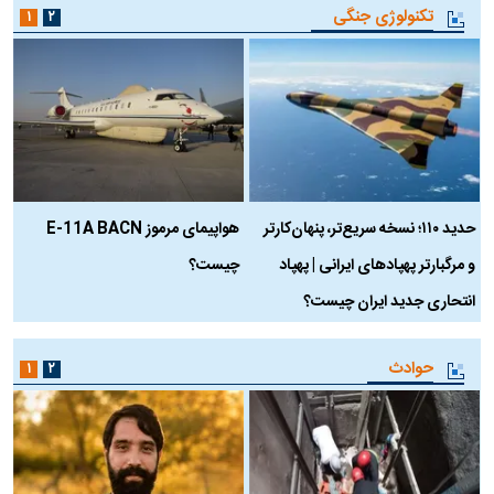
تکنولوژی جنگی
۱
۲
حدید ۱۱۰؛ نسخه سریع‌تر، پنهان‌کارتر
هواپیمای مرموز E-11A BACN
ف
و مرگبارتر پهپادهای ایرانی | پهپاد
چیست؟
م
انتحاری جدید ایران چیست؟
حوادث
۱
۲