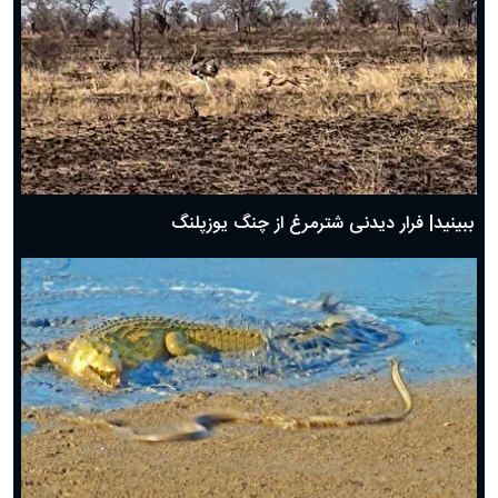
ببینید| فرار دیدنی شترمرغ از چنگ یوزپلنگ