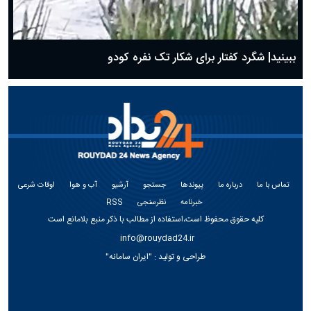
ببینید| شگرد کفتار برای شکار تک نفره کودو
تماس با ما
درباره ما
پیوندها
جستجو
آرشیو
آب و هوا
اوقات شرعی
خبرنامه
نظرسنجی
RSS
کلیه حقوق محفوظ است،استفاده از مطالب با ذکر منبع بلامانع است
info@rouydad24.ir
طراحی و تولید :
"ایران سامانه"