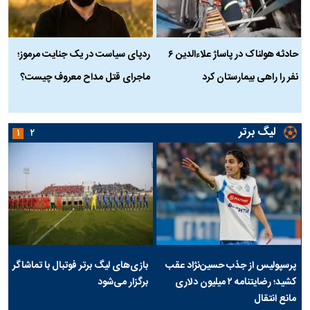
حادثه هولناک در پاساژ علاءالدین ۶
ردپای سیاست در یک جنایت مرموز؛
ج
نفر را راهی بیمارستان کرد
ماجرای قتل مداح معروف چیست؟
ب
ج
لیگ برتر
۱
۲
پرسپولیس از جذب حسین‌نژاد عقب
بازی‌های لیگ برتر فوتبال با تماشاگر
کشید؛ رضایتنامه ۲ میلیون دلاری
برگزار می‌شود
مانع انتقال