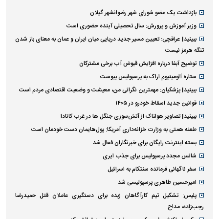
بازداشت یک عضو شورای شهر رضوانشهر گیلان
وزیر آموزش و پرورش: سال تحصیلی آینده حضوری است
ببینید| عراقچی: تعیین مسیر جدید دریایی میان ایران و عمان به معنای باز شدن
تنگه هرمز نیست
توضیح آبفا درباره افزایش قبوض آب برخی مشترکان
ستاره آلومینیوم اراک به پرسپولیس پیوست
ببینید| پزشکیان: مهمترین نگرانی من، معیشت و وضعیت اقتصادی مردم است
قوانین جدید اسقاط خودرو در ۱۴۰۵
ببینید| تصاویر هولناک از آتش‌سوزی جنگل ها در غرب کانادا
طعنه همتی به وزارت خزانه‌داری آمریکا: پول‌هایمان دست خودمان است
بسته اینترنت رایگان برای خبرنگاران فعال شد
شانس مجدد پرسپولیس برای جذب ایری
سفر ناگهانی فرمانده سنتکام به اسرائیل
امیرحسین طاهری پرسپولیسی شد
پلیس: تشکیل تیم کارآگاهان زبده برای دستگیری عاملان قتل حمیدرضا
رجب‌زاده، مداح