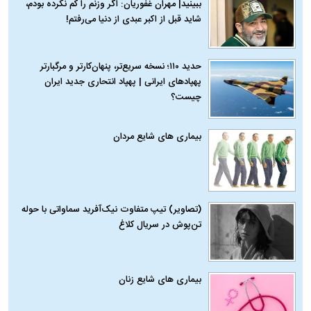
ببینید| مهران غفوریان: اگر وزنم را کم نکرده بودم،
شاید قبل از اکبر عبدی از دنیا می‌رفتم!
حدید ۱۱۰؛ نسخه سریع‌تر، پنهان‌کارتر و مرگبارتر
پهپادهای ایرانی | پهپاد انتحاری جدید ایران
چیست؟
بیماری‌ های شایع مردان
(تصاویر) تیپ متفاوت نیک‌آفرید سماواتی با حوله
تن‌پوش در سریال کلاغ
بیماری‌ های شایع زنان