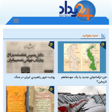
باز
و
بسته
حتما بخوانید
کردن
منو
خزر؛ ترکمانچای جدید یا یک سوءتفاهم
روایت غرور راهبردی ایران در جنگ
تاریخی؟