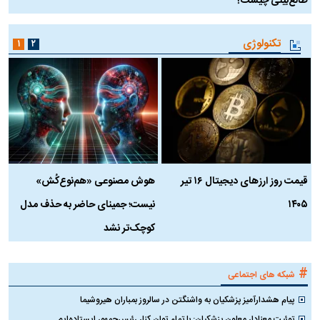
طالع‌بینی چیست؟
آ
تکنولوژی
۱
۲
قیمت روز ارز‌های دیجیتال ۱۶ تیر
هوش مصنوعی «هم‌نوع‌کُش»
چ
۱۴۰۵
نیست؛ جمینای حاضر به حذف مدل
ک
کوچک‌تر نشد
#
شبکه های اجتماعی
پیام هشدارآمیز پزشکیان به واشنگتن در سالروز بمباران هیروشیما
توئیت معنادار معاون پزشکیان: با تمام توان کنار رئیس‌جمهور ایستاده‌ایم