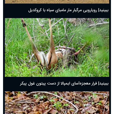
ببینید| رویارویی مرگبار مار مامبای سیاه با کروکدیل
ببینید| فرار معجزه‌آسای ایمپالا از دست پیتون غول پیکر