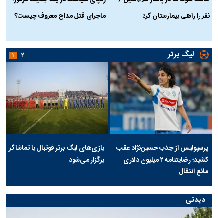
نفر را راهی بیمارستان کرد
ماجرای قتل مداح معروف چیست؟
ب
ج
لیگ برتر
۱
۲
پرسپولیس از جذب حسین‌نژاد عقب
بازی‌های لیگ برتر فوتبال با تماشاگر
کشید؛ رضایتنامه ۲ میلیون دلاری
برگزار می‌شود
مانع انتقال
دیدنی