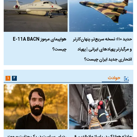
حدید ۱۱۰؛ نسخه سریع‌تر، پنهان‌کارتر
هواپیمای مرموز E-11A BACN
ف
و مرگبارتر پهپادهای ایرانی | پهپاد
چیست؟
م
انتحاری جدید ایران چیست؟
حوادث
۱
۲
حادثه هولناک در پاساژ علاءالدین ۶
ردپای سیاست در یک جنایت مرموز؛
ج