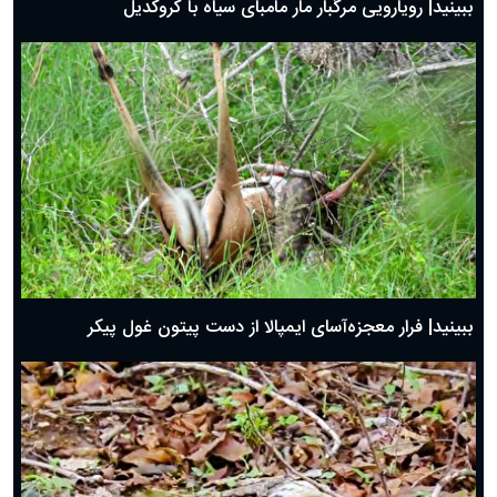
ببینید| رویارویی مرگبار مار مامبای سیاه با کروکدیل
ببینید| فرار معجزه‌آسای ایمپالا از دست پیتون غول پیکر