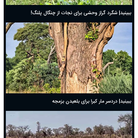
ببینید| شگرد گراز وحشی برای نجات از چنگال پلنگ!
ببینید| دردسر مار کبرا برای بلعیدن بزمجه