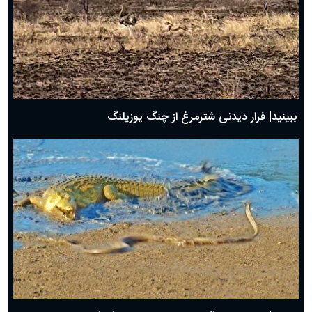
ببینید| فرار دیدنی شترمرغ از چنگ یوزپلنگ