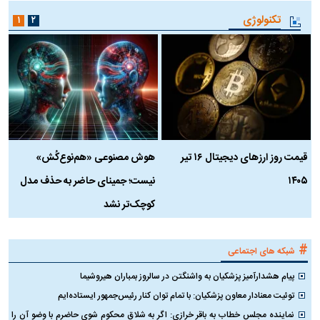
تکنولوژی
۱
۲
قیمت روز ارز‌های دیجیتال ۱۶ تیر
هوش مصنوعی «هم‌نوع‌کُش»
چ
۱۴۰۵
نیست؛ جمینای حاضر به حذف مدل
ک
کوچک‌تر نشد
#
شبکه های اجتماعی
پیام هشدارآمیز پزشکیان به واشنگتن در سالروز بمباران هیروشیما
توئیت معنادار معاون پزشکیان: با تمام توان کنار رئیس‌جمهور ایستاده‌ایم
نماینده مجلس خطاب به باقر خرازی: اگر به شلاق محکوم شوی حاضرم با وضو آن را