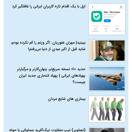
اپل با یک اقدام تازه کاربران ایرانی را غافلگیر کرد
ببینید| مهران غفوریان: اگر وزنم را کم نکرده بودم،
شاید قبل از اکبر عبدی از دنیا می‌رفتم!
حدید ۱۱۰؛ نسخه سریع‌تر، پنهان‌کارتر و مرگبارتر
پهپادهای ایرانی | پهپاد انتحاری جدید ایران
چیست؟
بیماری‌ های شایع مردان
(تصاویر) تیپ متفاوت نیک‌آفرید سماواتی با حوله