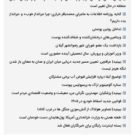
منطقه در حال تغییر است
کنایه روزنامه اطلاعات به ماجرای محمدباقر خرازی؛ چرا «برانداز خوب» و «برانداز
بد» داریم؟
تداخل روتین پوستی
ویتامین‌های درخشان‌کننده و شفاف‌کننده پوست
بازداشت یک عضو شورای شهر رضوانشهر گیلان
وزیر آموزش و پرورش: سال تحصیلی آینده حضوری است
ببینید| عراقچی: تعیین مسیر جدید دریایی میان ایران و عمان به معنای باز شدن
تنگه هرمز نیست
توضیح آبفا درباره افزایش قبوض آب برخی مشترکان
ستاره آلومینیوم اراک به پرسپولیس پیوست
ببینید| پزشکیان: مهمترین نگرانی من، معیشت و وضعیت اقتصادی مردم است
قوانین جدید اسقاط خودرو در ۱۴۰۵
ببینید| تصاویر هولناک از آتش‌سوزی جنگل ها در غرب کانادا
طعنه همتی به وزارت خزانه‌داری آمریکا: پول‌هایمان دست خودمان است
بسته اینترنت رایگان برای خبرنگاران فعال شد