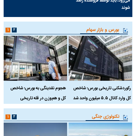
می‌رود، باید توسط فروشنده رصد
شوند
بورس و بازار سهام
۱
۲
رکوردشکنی تاریخی بورس؛ شاخص
هجوم نقدینگی به بورس؛ شاخص
ب
کل وارد کانال ۵.۵ میلیون واحد شد
کل و هم‌وزن در قله تاریخی
تکنولوژی جنگی
۱
۲