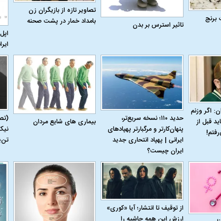
تصاویر تازه از بازیگران زن
 برنج
بامداد خمار در پشت صحنه
تاثیر استرس بر بدن
اپل 
ایرا
ن: اگر وزنم
حدید ۱۱۰؛ نسخه سریع‌تر،
(تص
بیماری‌ های شایع مردان
ید قبل از
پنهان‌کارتر و مرگبارتر پهپادهای
نیک
رفتم!
ایرانی | پهپاد انتحاری جدید
تن‌
ایران چیست؟
اسی یک سلسله |
ریشه‌های عزاداری ماه محرم در فرهنگ
عزاداری ماه محرم 
ی شاه در ایران
و تاریخ ایران
انجام می‌شد؟
از توقیف تا انتشار؛ آیا «کوری»
ارزش این همه حاشیه را