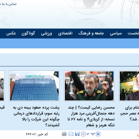
تماس با ما
د
نخست
سیاسی
جامعه و فرهنگ
اقتصادی
ورزشی
گوناگون
عکس
ت
ام برای
محسن رضایی کیست؟ | چند
پشت پرده صعود بیمه دی به
قیمت 
 عصر حجر،
دهه جنجال‌آفرینی مرد هزار
رتبه سوم؛ قراردادهای درمانی
د شد؟
نسخه؛ از کربلای۴ و نامه ۶۷ تا
چگونه این شرکت را بالا
تنگه هرمز و شعام
کشیدند؟
کد خبر:
۴۴۴۰۷۱