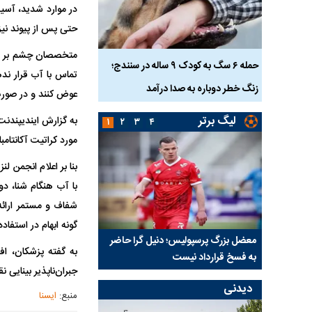
در موارد شدید، آسیب
حتی پس از پیوند نیز
متخصصان چشم بر اهمی
ناس که
حمله ۶ سگ به کودک ۹ ساله در سنندج؛
تماس با آب قرار نده
زنگ خطر دوباره به صدا درآمد
کشته شدند
عوض کنند و در صورت
لیگ برتر
۱
۲
۳
۴
مورد کراتیت آکانتامبا در جهان گزارش
بنا بر اعلام انجمن 
با آب هنگام شنا، دو
شفاف و مستمر ارائه
گونه ابهام در استفاده 
نتفی شد؛
معضل بزرگ پرسپولیس؛ دنیل گرا حاضر
مقصد احتمالی مدافع ج
به گفته پزشکان، اف
ب تیم جدید
به فسخ قرارداد نیست
مشخص شد
جبران‌ناپذیر بینایی
دیدنی
منبع:
ایسنا