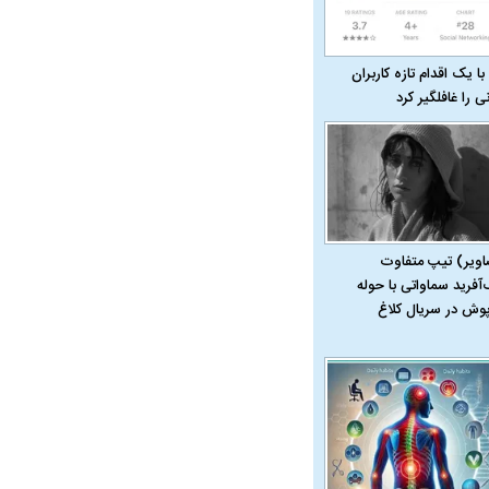
با یک اقدام تازه کاربران
نی را غافلگیر کرد
اویر) تیپ متفاوت
‌آفرید سماواتی با حوله
پوش در سریال کلاغ
در دوران قاجار چگونه
مردی که سر خم نکرد؟ | غلامرضا تختی و
مرصاد و ال
حکومت پهلوی