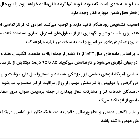
 قرنیه به حدی است که پیوند قرنیه تنها گزینه باقی‌مانده خواهد بود. با این حا
 خطر فعال شدن دوباره انگل وجود دارد.
ت تشخیص زودهنگام تاکید دارند و توصیه می‌کنند افرادی که از لنز تماسی استفا
واژگونی مرگبار سمند در اصفهان | ۴ نفر
عکس| ماجرای کشف جسد ناشناس که
ند، برای شست‌وشو و نگهداری لنز از محلول‌های استریل تجاری استفاده کنند، م
توسط حیوانات خورده شد
زنگ خطر دوباره به
 بروز علائم غیرعادی در اسرع وقت به متخصص قرنیه مراجعه کنند.
 می‌شود و کارشناسان می‌گویند ۸۵ تا ۹۵ درصد مبتلایان از لنز تماسی استفاده می‌کنند.
لنز تماسی آمریکا، لنزهای تماسی ابزار پزشکی‌ هستند و دستورالعمل‌های مراقبت و ب
ش گرفتن یا خوابیدن با لنز بخش مهمی از روال مراقبت‌ از لنز محسوب می‌شود. 
‌دهندگان خدمات لنز و مشارکت فعال بیماران از جمله پرسیدن سوال، مرور مطال
ایمن از لنز تاکید می‌کند.
وان پرسپولیس
پیشنهاد ۱۳۲میلیاردی رامین رضاییان به
بازگشت اندونگ به
زایش آگاهی عمومی و اطلاع‌رسانی دقیق به مصرف‌کنندگان لنز تماسی می‌توان
استقلال
هافبک گابنی در آس
 نقش مهمی داشته باشد.