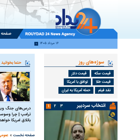
صفحه 
۱۶ مرداد ۱۴۰۵
سوژه‌های روز
حتما بخوانید
قیمت سکه
قیمت دلار
قیمت طلا
توافق با آمریکا
نقد فیلم
حمله آمریکا به ایران
انتخاب سردبیر
۱
۲
۳
درس‌های جنگ ویتن
ترامپ | چرا وسوسه
باتلاق امریکا خواه
»
صفحه نخست
عمومی