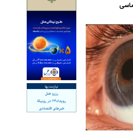
تماسی
هاشدگی» و فقدان
چرا رویای آمریکایی سرنگونی رژیم و
می‌شود | فروشنده
نابودی محور مقاومت تعبیر نشد؟ | پشت
راستی‌هایی که پول به
پرده تجارت پهپاد‌ ۱۵۰۰ دلاری که
، باید توسط فروشنده
واشنگتن را زمین زد
نیازمندیها
رزرو هتل
رویداد۲۴ در روبیکا
خبرهای اقتصادی
 بورس؛ شاخص کل و
بورس تهران رکورد شکست
یخی