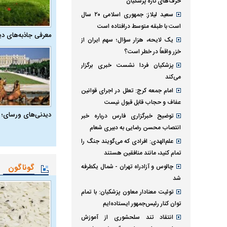
حرف‌های تازه پزشکیان
سعید لیلاز: جمهوری اسلامی ۲۰ سال
است با طبقه متوسط درافتاده است
معرفی جاذبه‌های دی
یک لایحه، هزار سؤال؛ سهم ایران از
خزر واقعاً در خطر است؟
پزشکیان فردا نشست خبری برگزار
می‌کند
امام جمعه کرج: تعلل در اجرای قوانین
عفاف و حجاب قابل قبول نیست
دیدنی‌های ورسای؛ 
توضیح خبرگزاری فارس درباره خبر
انتصاب محسن رضایی به دبیری شعام
علم‌الهدی: افرادی که می‌گویند جنگ را
تمام کنید، مانند منافقین هستند
چالوس و آزادراه تهران - شمال یکطرفه
گوناگون
شد
توئیت معنادار معاون پزشکیان: با تمام
توان کنار رئیس‌جمهور ایستاده‌ایم
انتقاد تند سلحشوری از آموزش