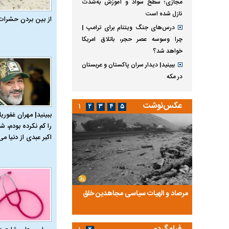
مجازی؛ سطح سواد و آموزش به‌شدت
نازل شده است
از بین بردن حشرات
درس‌های جنگ ویتنام برای ترامپ |
چرا وسوسه عصر حجر، باتلاق امریکا
خواهد شد؟
ببینید| دیدار سران پاکستان و عربستان
در مکه
عکس‌نوشت
۱
۲
۳
۴
۵
ببینید| مهران غفوریا
را کم نکرده بودم، شا
اکبر عبدی از دنیا می‌
ضا تختی و
مرصاد و الهیات سیاسی مجاهدین خلق
آخرین پرده از حیات سی
روایتی از آخرین مصاحبه‌