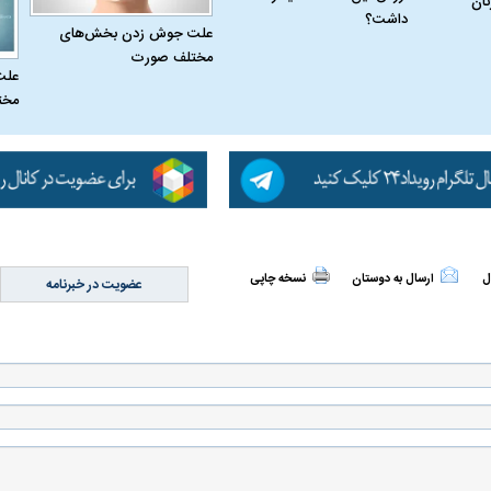
نان
داشت؟
علت جوش زدن بخش‌های
مختلف صورت
علت
مخت
له به کویت با
سخنرانی دیده نشده آیت‌الله هاشمی
ببینید| انیمیشن لگ
رفسنجانی درباره پذیرش قطع نامه۵۹۸
جنگنده اف-۵
ل
ارسال به دوستان
نسخه چاپی
عضویت در خبرنامه
علت تنگی نفس و راه های درمان آن
دلیل علاقه برخی اف