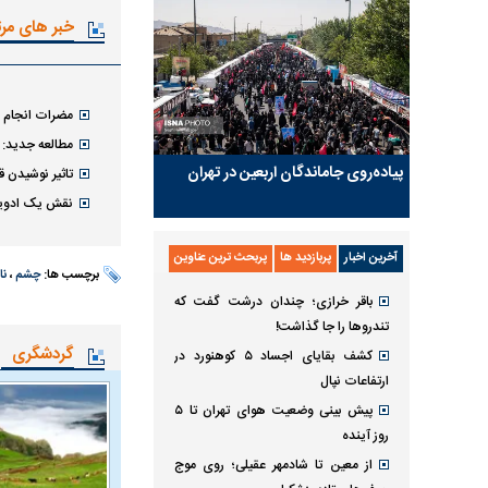
خبر های مر
مضرات انجام ط
مطالعه جدید: ا
پیاده‌روی جاماندگان اربعین در تهران
تاثیر نوشیدن ق
نقش یک ادویه
آخرین اخبار
پربازدید ها
پربحث ترین عناوین
برچسب ها:
چشم
،
نا
باقر خرازی؛ چندان درشت گفت که
تندروها را جا گذاشت!
گردشگری
کشف بقایای اجساد ۵ کوهنورد در
ارتفاعات نپال
پیش بینی وضعیت هوای تهران تا ۵
روز آینده
از معین تا شادمهر عقیلی؛ روی موج