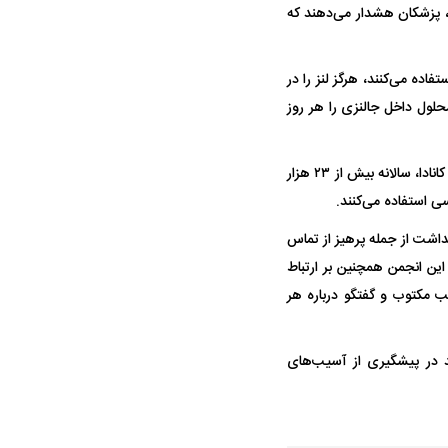
ل، پزشکان هشدار می‌دهند که
ده می‌کنند، هرگز لنز را در
حمله ۶ سگ به کودک ۹ ساله در سنندج؛
واژگونی مرگبار سمند در اصفهان | ۴ نفر
حلول داخل جالنزی را هر روز
 صدا درآمد
کشته شدند
به گزارش ایندیپندنت، بر اساس داده‌های سال ۲۰۲۳ از ۲۰ کشور از جمله ایالات متحده، انگلیس، هند و کانادا، سالانه بیش از ۲۳ هزار
هداشت از جمله پرهیز از تماس
این انجمن همچنین بر ارتباط
ب مکتوب و گفتگو درباره هر
 استقلال منتفی شد؛
معضل بزرگ پرسپولیس؛ دنیل گرا حاضر
مقصد احتما
د در پیشگیری از آسیب‌های
تانه انتخاب تیم جدید
به فسخ قرارداد نیست
مشخص شد