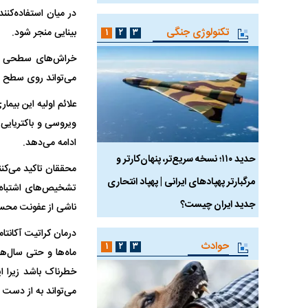
در میان استفاده‌کن
تکنولوژی جنگی
بینایی منجر شود.
۱
۲
۳
خراش‌های سطحی قرنیه
می‌تواند روی سطح لنز
علائم اولیه این بیم
ویروسی و باکتریایی 
ادامه می‌دهد.
 ماسک
حدید ۱۱۰؛ نسخه سریع‌تر، پنهان‌کارتر و
هواپیمای مرموز E-11A BACN چیست؟
محققان تاکید می‌کن
مرگبارتر پهپادهای ایرانی | پهپاد انتحاری
تشخیص‌های اشتباه 
جدید ایران چیست؟
ناشی از عفونت محس
درمان کراتیت آکانتا
حوادث
۱
۲
۳
ماه‌ها و حتی سال‌ها
خطرناک باشد زیرا ای
می‌تواند به از دست 