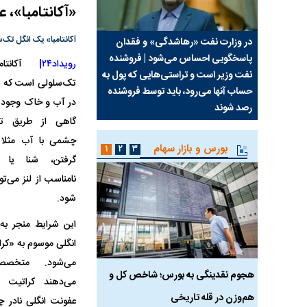
«آکانتامبا»، 
آکانتامبا» یک انگل تک‌
سیما علیه
در وزارت نفت «رهاشدگی» و فقدان
چرا رویای آمریکایی سرن
پاسخگویی احساس می‌شود | فروشنده
نابودی محور مقاومت تع
رویداد۲۴|
آکانت
نفت وزیر است و تراستی‌هایی که پول به
پرد
تک‌سلولی است که به
حساب آنها می‌رود، باید توسط فروشنده
واشنگتن را زمین زد
در آب و خاک وجود دا
رصد شوند
گاهی از طریق تم
چشمی با آب‌ مثلا
بورس و بازار سهام
۱
۲
۳
گرفتن، شنا یا
نامناسب از لنز می‌ت
شود.
این شرایط منجر به
انگلی موسوم به «کرات
می‌شود. متخصص
رس
هجوم نقدینگی به بورس؛ شاخص کل و
بورس تهران رکورد شکس
می‌دهند کراتیت آک
هم‌وزن در قله تاریخی
عفونت انگلی نادر چ