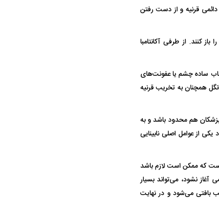
دائمی قرنیه و از دست رفتن
باز کنند. از طرفی آکانتامبا
تهاب ساده چشم یا عفونت‌های
انگل همچنان به تخریب قرنیه
ه سریع‌تر، پنهان‌کارتر و
هواپیمای مرموز E-11A BACN چیست؟
پزشکان هم محدود باشد و به
یرانی | پهپاد انتحاری
ی از عوامل اصلی نابینایی
؟
 است که ممکن است لازم باشد
 آغاز نشود، می‌تواند بسیار
یب بافتی می‌شود و در نهایت