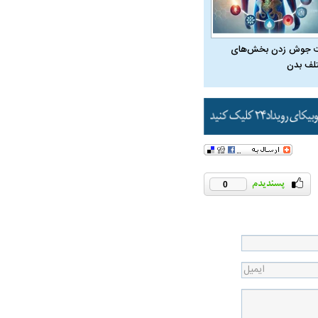
 جوش زدن بخش‌های
لف بدن
ویی حمله به کویت با
0
راد به فال و طالع‌بینی
تاثیر استرس بر بدن