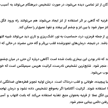
ندگان از لنز تماسی دیده می‌شود، در صورت تشخیص دیرهنگام می‌تواند به آسیب 
 که گاهی بر اثر استفاده از لنز ایجاد می‌شوند هم می‌توانند راه ورود انگل را 
 سوار شود یا بین لنز و چشم گیر بیفتد و نفوذ عمیق‌تر را ممکن کند.
اری از جمله قرمزی، درد، حساسیت به نور، اشک‌ریزی و تاری دید می‌تواند شبیه ال
باشد. در نتیجه، درمان‌های تجویزشده اغلب بی‌اثر و گاه حتی مضرند در حالی که 
فضاپیمای «استارشیپ» ایلان ماسک
حدید ۱۱۰؛ نسخ
ند که نادر بودن این بیماری باعث شده است آگاهی درباره آن حتی در میان چشم‌
چیست؟
مرگبارتر پهپادهای ا
منجر شود. شایع‌ترین تشخیص نادرست، کراتیت هرپس سیمپلکس است که خود یک
جدید ایران چیست
وب می‌شود.
مبا پیچیده، طولانی و اغلب دردناک است. درمان‌ اولیه تجویز قطره‌های ضدانگلی
 استفاده شوند. کراتیت آکانتامبا اگر به‌موقع تشخیص داده نشود و درمان تهاجمی
ن انگل عملا از قرنیه به‌عنوان منبع تغذیه استفاده می‌کند که باعث التهاب و آس
رفتن دائمی بینایی منجر شود.