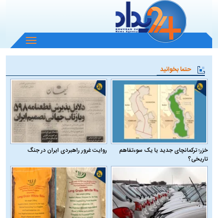
باز
و
بسته
حتما بخوانید
کردن
منو
خزر؛ ترکمانچای جدید یا یک سوءتفاهم
روایت غرور راهبردی ایران در جنگ
تاریخی؟