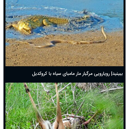
ببینید| رویارویی مرگبار مار مامبای سیاه با کروکدیل