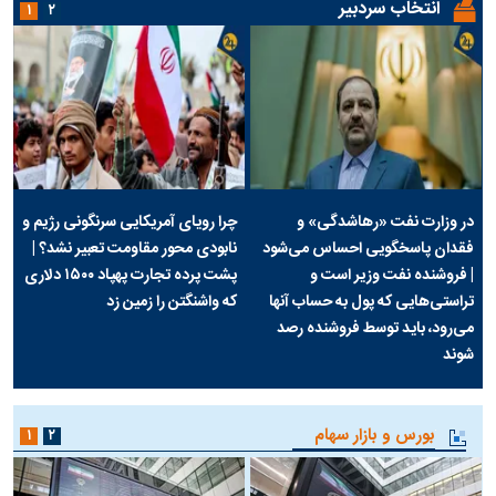
انتخاب سردبیر
۱
۲
در وزارت نفت «رهاشدگی» و
چرا رویای آمریکایی سرنگونی رژیم و
فقدان پاسخگویی احساس می‌شود
نابودی محور مقاومت تعبیر نشد؟ |
| فروشنده نفت وزیر است و
پشت پرده تجارت پهپاد‌ ۱۵۰۰ دلاری
تراستی‌هایی که پول به حساب آنها
که واشنگتن را زمین زد
می‌رود، باید توسط فروشنده رصد
شوند
بورس و بازار سهام
۱
۲