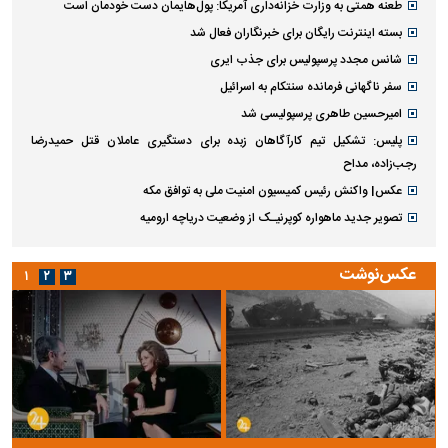
طعنه همتی به وزارت خزانه‌داری آمریکا: پول‌هایمان دست خودمان است
بسته اینترنت رایگان برای خبرنگاران فعال شد
شانس مجدد پرسپولیس برای جذب ایری
سفر ناگهانی فرمانده سنتکام به اسرائیل
امیرحسین طاهری پرسپولیسی شد
پلیس: تشکیل تیم کارآگاهان زبده برای دستگیری عاملان قتل حمیدرضا
رجب‌زاده، مداح
عکس| واکنش رئیس کمیسیون امنیت ملی به توافق مکه
تصویر جدید ماهواره کوپرنیـک از وضعیت دریاچه ارومیه
عکس‌نوشت
۱
۲
۳