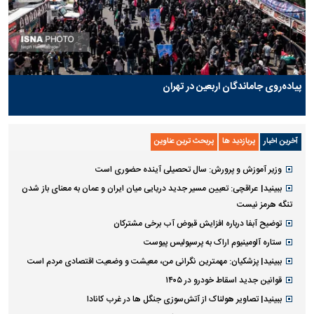
پیاده‌روی جاماندگان اربعین در تهران
آخرین اخبار
پربازدید ها
پربحث ترین عناوین
وزیر آموزش و پرورش: سال تحصیلی آینده حضوری است
ببینید| عراقچی: تعیین مسیر جدید دریایی میان ایران و عمان به معنای باز شدن
تنگه هرمز نیست
توضیح آبفا درباره افزایش قبوض آب برخی مشترکان
ستاره آلومینیوم اراک به پرسپولیس پیوست
ببینید| پزشکیان: مهمترین نگرانی من، معیشت و وضعیت اقتصادی مردم است
قوانین جدید اسقاط خودرو در ۱۴۰۵
ببینید| تصاویر هولناک از آتش‌سوزی جنگل ها در غرب کانادا