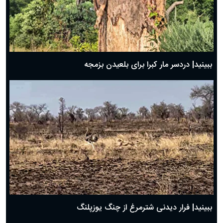
ببینید| دردسر مار کبرا برای بلعیدن بزمجه
ببینید| فرار دیدنی شترمرغ از چنگ یوزپلنگ