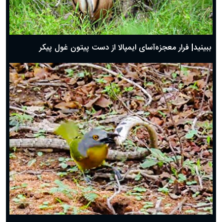
ببینید| فرار معجزه‌آسای ایمپالا از دست پیتون غول پیکر