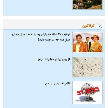
گوناگون
توقیف ۲۰ ساله به پایان رسید؛ «صد سال به این
سال‌ها» چه در چنته دارد؟
از بین بردن حشرات برنج
تاثیر استرس بر بدن