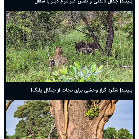
ببینید| جدال دیدنی و نفس گیر مرغ دبیر با شغال
ببینید| شگرد گراز وحشی برای نجات از چنگال پلنگ!