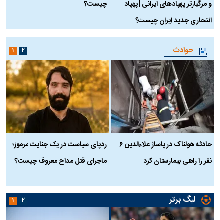
و مرگبارتر پهپادهای ایرانی | پهپاد
چیست؟
م
انتحاری جدید ایران چیست؟
حوادث
۱
۲
حادثه هولناک در پاساژ علاءالدین ۶
ردپای سیاست در یک جنایت مرموز؛
ج
نفر را راهی بیمارستان کرد
ماجرای قتل مداح معروف چیست؟
ب
ج
لیگ برتر
۱
۲