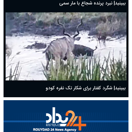
ببینید| نبرد پرنده شجاع با مار سمی
ببینید| شگرد کفتار برای شکار تک نفره کودو