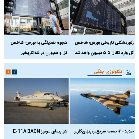
رکوردشکنی تاریخی بورس؛ شاخص
هجوم نقدینگی به بورس؛ شاخص
ب
کل وارد کانال ۵.۵ میلیون واحد شد
کل و هم‌وزن در قله تاریخی
تکنولوژی جنگی
۱
۲
حدید ۱۱۰؛ نسخه سریع‌تر، پنهان‌کارتر
هواپیمای مرموز E-11A BACN
ف