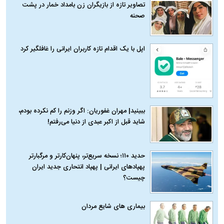
تصاویر تازه از بازیگران زن بامداد خمار در پشت
صحنه
اپل با یک اقدام تازه کاربران ایرانی را غافلگیر کرد
ببینید| مهران غفوریان: اگر وزنم را کم نکرده بودم،
شاید قبل از اکبر عبدی از دنیا می‌رفتم!
حدید ۱۱۰؛ نسخه سریع‌تر، پنهان‌کارتر و مرگبارتر
پهپادهای ایرانی | پهپاد انتحاری جدید ایران
چیست؟
بیماری‌ های شایع مردان