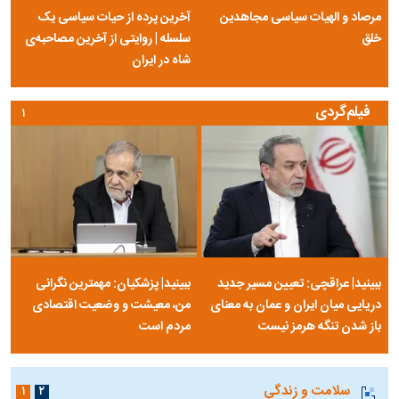
مرصاد و الهیات سیاسی مجاهدین
آخرین پرده از حیات سیاسی یک
خلق
سلسله | روایتی از آخرین مصاحبه‌ی
شاه در ایران
فیلم‌گردی
۱
ببینید| عراقچی: تعیین مسیر جدید
ببینید| پزشکیان: مهمترین نگرانی
دریایی میان ایران و عمان به معنای
من، معیشت و وضعیت اقتصادی
باز شدن تنگه هرمز نیست
مردم است
سلامت و زندگی
۱
۲