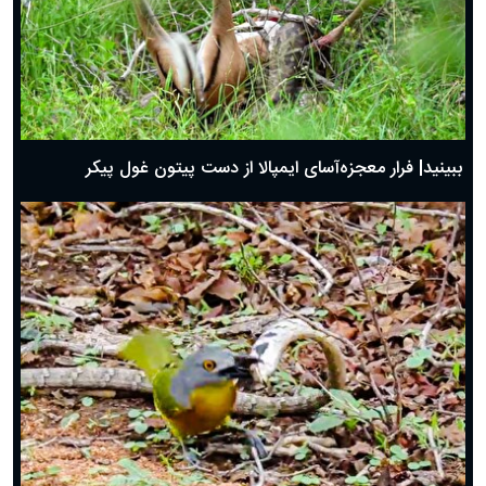
ببینید| فرار معجزه‌آسای ایمپالا از دست پیتون غول پیکر