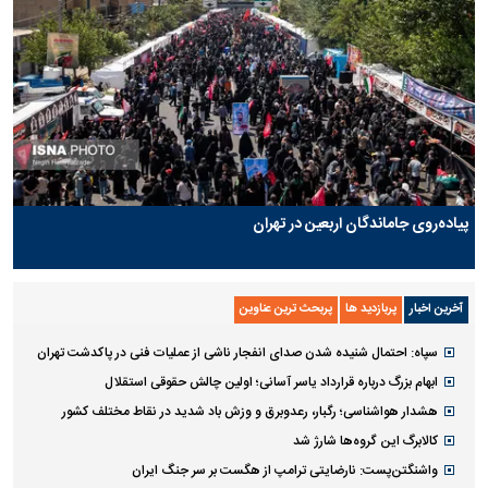
پیاده‌روی جاماندگان اربعین در تهران
آخرین اخبار
پربازدید ها
پربحث ترین عناوین
سپاه: احتمال شنیده شدن صدای انفجار ناشی از عملیات فنی در پاکدشت تهران
ابهام بزرگ درباره قرارداد یاسر آسانی؛ اولین چالش حقوقی استقلال
هشدار هواشناسی؛ رگبار، رعدوبرق و وزش باد شدید در نقاط مختلف کشور
کالابرگ این گروه‌ها شارژ شد
واشنگتن‌پست: نارضایتی ترامپ از هگست بر سر جنگ ایران