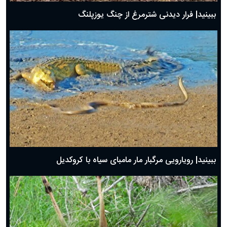
ببینید| فرار دیدنی شترمرغ از چنگ یوزپلنگ
ببینید| رویارویی مرگبار مار مامبای سیاه با کروکدیل