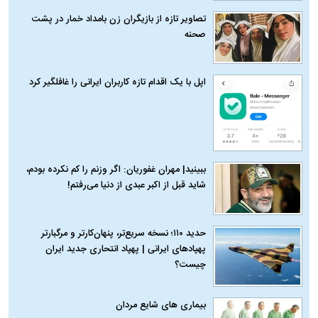
تصاویر تازه از بازیگران زن بامداد خمار در پشت
صحنه
اپل با یک اقدام تازه کاربران ایرانی را غافلگیر کرد
ببینید| مهران غفوریان: اگر وزنم را کم نکرده بودم،
شاید قبل از اکبر عبدی از دنیا می‌رفتم!
حدید ۱۱۰؛ نسخه سریع‌تر، پنهان‌کارتر و مرگبارتر
پهپادهای ایرانی | پهپاد انتحاری جدید ایران
چیست؟
بیماری‌ های شایع مردان