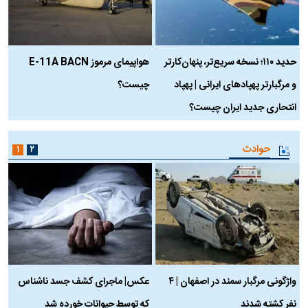
حدید ۱۱۰؛ نسخه سریع‌تر، پنهان‌کارتر
هواپیمای مرموز E-11A BACN
ف
و مرگبارتر پهپادهای ایرانی | پهپاد
چیست؟
م
انتحاری جدید ایران چیست؟
حوادث
۱
۲
واژگونی مرگبار سمند در اصفهان | ۴
عکس| ماجرای کشف جسد ناشناس
نفر کشته شدند
که توسط حیوانات خورده شد
گ