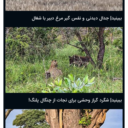
بهترین پیامک تبریک روز پدر ۱۴۰۴؛ جملات زیبا و صمیمانه
روز پدر ۱۴۰۴ چه روزی است؟
ببینید| جدال دیدنی و نفس گیر مرغ دبیر با شغال
ببینید| شگرد گراز وحشی برای نجات از چنگال پلنگ!