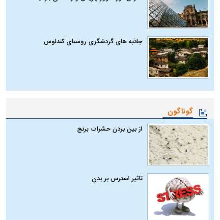
جاذبه های گردشگری روستای کندلوس
گوناگون
از بین بردن حشرات برنج
تاثیر استرس بر بدن