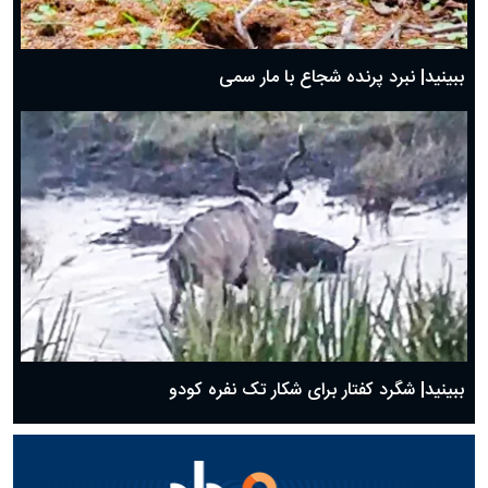
ببینید| نبرد پرنده شجاع با مار سمی
ببینید| شگرد کفتار برای شکار تک نفره کودو