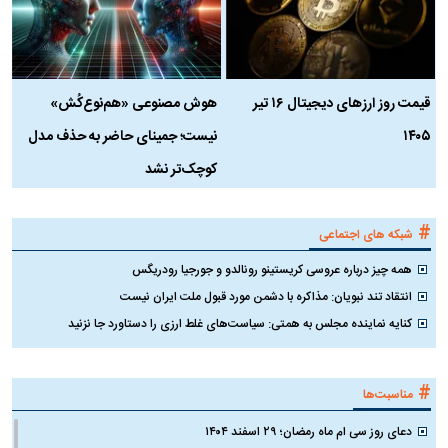
قیمت روز ارز‌های دیجیتال ۱۶ تیر
هوش مصنوعی «هم‌نوع‌کُش»
چ
۱۴۰۵
نیست؛ جمینای حاضر به حذف مدل
ک
کوچک‌تر نشد
#
شبکه های اجتماعی
همه چیز درباره عروسی کریستینو رونالدو و جورجیا رودریگس
انتقاد تند نبویان: مذاکره با دشمن مورد قبول ملت ایران نیست
کنایه نماینده مجلس به همتی: سیاست‌های غلط ارزی را دستاورد جا نزنید
#
مناسبت‌ها
دعای روز سی ام ماه رمضان؛ ۲۹ اسفند ۱۴۰۴