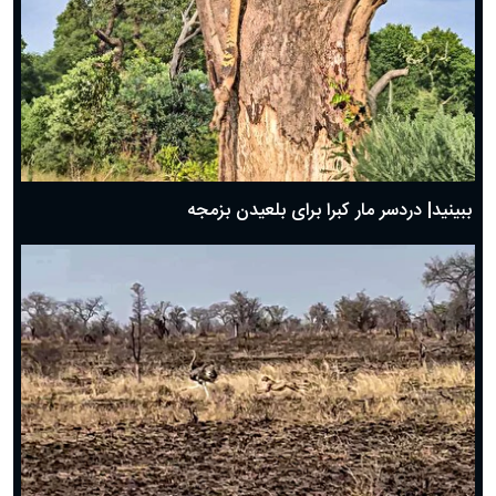
ببینید| دردسر مار کبرا برای بلعیدن بزمجه