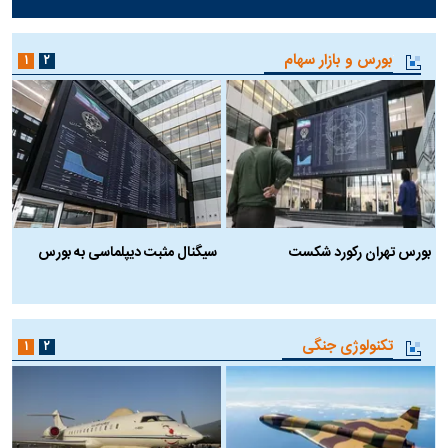
بورس و بازار سهام
۱
۲
بورس تهران رکورد شکست
سیگنال مثبت دیپلماسی به بورس
ب
تکنولوژی جنگی
۱
۲