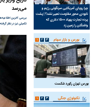
می‌رسد
ب جواب
چرا رویای آمریکایی سرنگونی رژیم و
مطالعه رفتار هیستریک ص
نابودی محور مقاومت تعبیر نشد؟ | پشت
کمپین نه به اعدام
بررسی آخرین اطلاعیه‌ها
پرده تجارت پهپاد‌ ۱۵۰۰ دلاری که
تکمیلی نیز در نظر گرفته شده ک
واشنگتن را زمین زد
بورس و بازار سهام
۱
۲
۳
بورس تهران رکورد شکست
سیگنال مثبت دیپلماسی 
تکنولوژی جنگی
۱
۲
۳