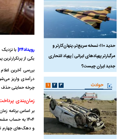
 ماسک
حدید ۱۱۰؛ نسخه سریع‌تر، پنهان‌کارتر و
هواپیمای مرموز E-11A BACN چیست؟
رویداد۲۴|
مرگبارتر پهپادهای ایرانی | پهپاد انتحاری
یکی از پرتکرارترین
جدید ایران چیست؟
بررسی آخرین اعلام 
درآمدی واریز می‌شو
حوادث
۱
۲
۳
چرخه حمایتی حذف یا
زمان‌بندی پرداخت
و دهک‌های چهارم تا نهم نیز یار