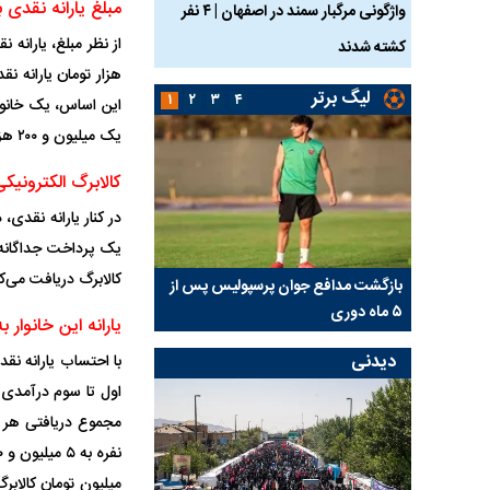
مبلغ یارانه نقدی بهمن ۱۴۰۴ برای هر ده
ساله بر اثر برق
واژگونی مرگبار سمند در اصفهان | ۴ نفر
عکس| ماجرای کشف جسد
کشته شدند
توسط حیوانات خورده شد
لیگ برتر
۱
۲
۳
۴
یک میلیون و ۲۰۰ هزار تومان یارانه نقدی دریافت خواهد کرد.
کالابرگ الکترونیکی بهمن ۱۴۰۴؛ پرداختی ج
در کنار یارانه نقدی
یک پرداخت جداگانه و
کالابرگ دریافت می‌کن
لال در
بازگشت مدافع جوان پرسپولیس پس از
پاسخ مثبت فیفا به پرس
۵ ماه دوری
جذب مدافع جوان نساج
یارانه این خانوار به ۵ میلیون و ۶۰۰ هزار تومان می
دیدنی