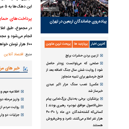
این دهک‌ها به ۵ میلیون و ۲۰۰ هزار تومان می‌رسد.
پرداخت‌های حمایتی
پیاده‌روی جاماندگان اربعین در تهران
در مجموع، طبق اعلام
۶۰۰ هزار تومان خواهد بود.
آخرین اخبار
پربازدید ها
پربحث ترین عناوین
منبع:
اقتصاد آنلاین
از بین بردن حشرات برنج
صلحی که می‌توانست زودتر حاصل
خبر های مر
شود | روایت شش سال جنگ اضافه بعد از
فتح خرمشهر برای تنبیه متجاوز
عکس| نصب سنگ مزار اکبر عبدی
خبرساز شد
اطلاعیه مهم وز
پزشکیان: برخی به‌دنبال بزرگ‌نمایی پیام
واریز مرحله دو
«علی‌الاصول موافق نبودم» رهبری بودند |
روایت مردم از 
کسانی‌که کشته‌شدگان دی ماه را ۳۰-۴۰
جزئیات دو واریز
هزار نفر اعلام می‌کنند، نامرد و وطن‌فروش
هستند