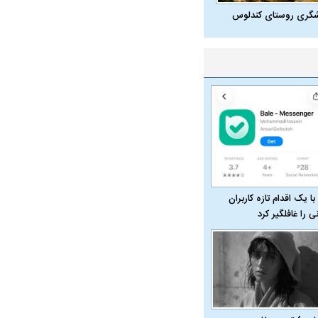
شگری روستای کندلوس
با یک اقدام تازه کاربران
نی را غافلگیر کرد
در دوران قاجار چگونه
مردی که سر خم نکرد؟ | غلامرضا تختی و
مرصاد و ال
حکومت پهلوی