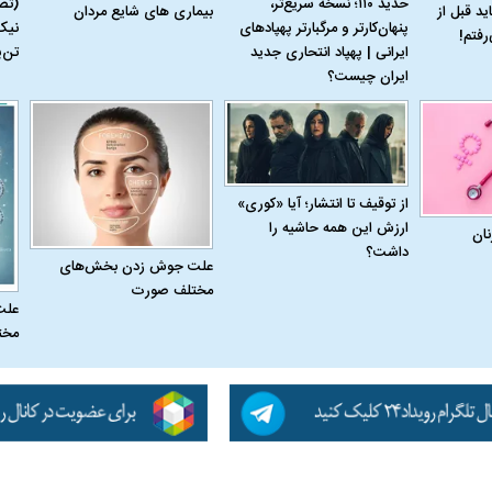
حدید ۱۱۰؛ نسخه سریع‌تر،
(تص
بیماری‌ های شایع مردان
ید قبل از
پنهان‌کارتر و مرگبارتر پهپادهای
نیک
رفتم!
ایرانی | پهپاد انتحاری جدید
تن‌
ایران چیست؟
یتی می‌گوید اگر
ببینید| پزشکیان: نقشه کشیده بودند ایران
ببینید| حسن روحان
م زمان زودتر
را ۴۸ ساعته مثل سوریه بگیرند
این جنگ تشدید شو
از توقیف تا انتشار؛ آیا «کوری»
ظهور می‌کند!
ارزش این همه حاشیه را
نان
داشت؟
علت جوش زدن بخش‌های
مختلف صورت
علت
مخت