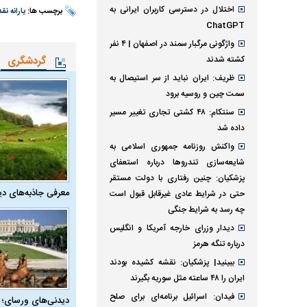
اختلال در دسترسی کاربران ایرانی به
برچسب ها:
یارانه نق
ChatGPT
واژگونی مرگبار سمند در اصفهان | ۴ نفر
کشته شدند
گردشگری
ظریف: ایران نباید از سر استیصال به
سمت چین و روسیه برود
سنتکام: ۴۸ کشتی تجاری تغییر مسیر
داده شد
واکنش روزنامه جمهوری اسلامی به
شایعه‌سازی تندروها درباره استعفای
پزشکیان: چنین رفتاری با دولت مستقر
معرفی جاذبه‌های دی
حتی در شرایط عادی غیرقابل قبول است
چه رسد به شرایط جنگی
دیدار وزرای خارجه آمریکا و انگلیس
درباره تنگه هرمز
ببینید| پزشکیان: نقشه کشیده بودند
ایران را ۴۸ ساعته مثل سوریه بگیرند
فیدان: اسرائیل برنامه‌ای برای صلح
دیدنی‌های ورسای؛ 