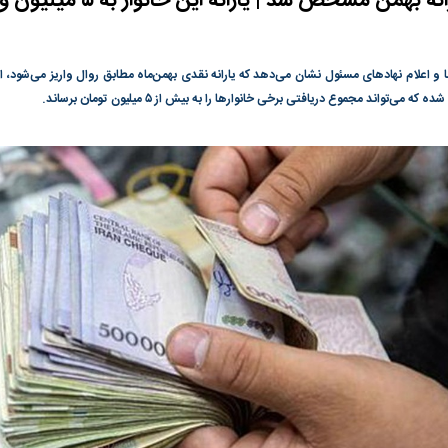
دا و سیما علیه
چرا نسخه ایران برای بحران آب جواب
چرا رویای آمریکای
نمی‌دهد؟
نابودی محور مقاو
 و اعلام نهاد‌های مسئول نشان می‌دهد که یارانه نقدی بهمن‌ماه مطابق روال واریز می‌شود، ا
ه می‌تواند مجموع دریافتی برخی خانوار‌ها را به بیش از ۵ میلیون تومان برساند.
واشنگتن را زمین ز
به بورس
پرواز ۱۰۰ هزار واحدی شاخص کل بورس
بورس تهران رکور