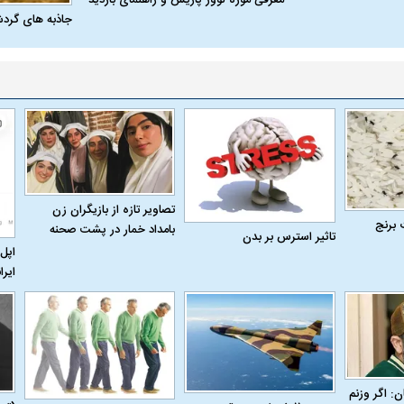
جاذبه های گرد
تصاویر تازه از بازیگران زن
 برنج
بامداد خمار در پشت صحنه
تاثیر استرس بر بدن
اپل 
ایرا
اسی یک سلسله |
ریشه‌های عزاداری ماه محرم در فرهنگ
عزاداری ماه محرم 
ی شاه در ایران
و تاریخ ایران
انجام می‌شد؟
ن: اگر وزنم