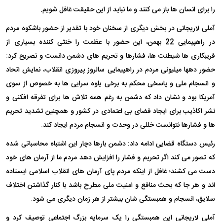
را برای انسان ها باز می کنند و ما نباید از این حقیقت غافل شویم.
آملی لاریجانی در بخش دیگری از سخنان خود با تقدیر از حضور باشکوه مردم
در راهپیمایی 22 بهمن، این حضور با عظمت را خنثی کننده بسیاری از
فریبکاری ها شیطنت ها، فشارها و تحریم های دشمن دانست و تصریح کرد:
حضور دهها میلیونی مردم در راهپیمایی سالروز پیروزی انقلاب، نمایش اتحاد
و انسجام ملی و پاسخی محکم به برخی یاوه سرایی ها به خصوص از سوی
آمریکا بود و نشان داد که دشمن به رغم همه تلاش ها برای تفرقه افکنی و
نشر اکاذیب برای ایجاد فضای بی اعتمادی در کشور و همچنین تشدید تحریم
ها و فشارها نتوانست خللی در وحدت و انسجام مردم ایجاد کند.
رئیس دستگاه قضایی ادامه داد: دشمن بارها دچار این اشتباه محاسباتی شده
که تصور می کند اگر تحریم و فشار را افزایش دهد مردم ما از آرمان های خود
دست می کشند؛ غافل از اینکه مردم پای آرمان های انقلاب اسلامی ایستاده
اند و هر جا که بحث منافع و امنیت ملی مطرح باشد با کنار گذاشتن اختلاف
سلایق، انسجام و همبستگی شان بیشتر از هر زمان دیگری می شود.
آملی لاریجانی این همبستگی را یک سرمایه بزرگ اجتماعی توصیف کرد و