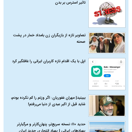
تاثیر استرس بر بدن
تصاویر تازه از بازیگران زن بامداد خمار در پشت
صحنه
اپل با یک اقدام تازه کاربران ایرانی را غافلگیر کرد
ببینید| مهران غفوریان: اگر وزنم را کم نکرده بودم،
شاید قبل از اکبر عبدی از دنیا می‌رفتم!
حدید ۱۱۰؛ نسخه سریع‌تر، پنهان‌کارتر و مرگبارتر
پهپادهای ایرانی | پهپاد انتحاری جدید ایران