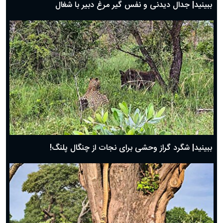
ببینید| جدال دیدنی و نفس گیر مرغ دبیر با شغال
ببینید| شگرد گراز وحشی برای نجات از چنگال پلنگ!