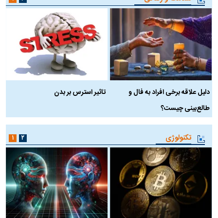
دلیل علاقه برخی افراد به فال و
تاثیر استرس بر بدن
ع
طالع‌بینی چیست؟
آ
تکنولوژی
۱
۲