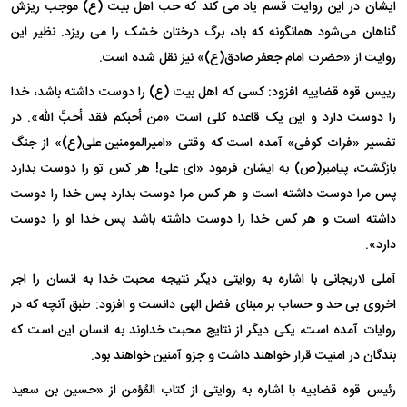
ایشان در این روایت قسم یاد می کند که حب اهل بیت (ع) موجب ریزش
گناهان می‌شود همانگونه که باد، برگ درختان خشک را می ریزد. نظیر این
روایت از «حضرت امام جعفر صادق(ع)» نیز نقل شده است.
رییس قوه قضاییه افزود: کسی که اهل بیت (ع) را دوست داشته باشد، خدا
را دوست دارد و این یک قاعده کلی است «من أحبکم فقد أحبَّ الله». در
تفسیر «فرات کوفی» آمده است که وقتی «امیرالمومنین علی(ع)» از جنگ
بازگشت، پیامبر(ص) به ایشان فرمود «ای علی! هر کس تو را دوست بدارد
پس مرا دوست داشته است و هر کس مرا دوست بدارد پس خدا را دوست
داشته است و هر کس خدا را دوست داشته باشد پس خدا او را دوست
دارد».
آملی لاریجانی با اشاره به روایتی دیگر نتیجه محبت خدا به انسان را اجر
اخروی بی حد و حساب بر مبنای فضل الهی دانست و افزود: طبق آنچه که در
روایات آمده است، یکی دیگر از نتایج محبت خداوند به انسان این است که
بندگان در امنیت قرار خواهند داشت و جزو آمنین خواهند بود.
رئیس قوه قضاییه با اشاره به روایتی از کتاب المُؤمن از «حسین بن سعید