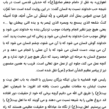
اهوازی» به نقل از «امام جعفر صادق(ع)» که حدیثی قدسی است در باب
نتیجه حب خداوند نسبت به انسان گفت: در این روایت آمده است «ما تَقرَّبَ
إلیَّ عبدی المؤمن بمثل أداء الفرائض، و إنّه لیتنفّل لی حتّی أحبّه، فإذا أحببتُه
کنتُ سَمْعه الذی یسمع به وبصره الذی یُبصر به و یده التی یبطش بها ...»
یعنی هیچ چیز نظیر انجام واجبات موجب نزدیکی بنده به خداوند نمی شود و
نوافل موجب حبّ خداوند به انسان می شود و زمانی که این محبت پدید آمد،
خداوند گوش انسان می شود که با آن می شنود، چشم انسان می شود که با
آن می بیند، دست انسان می شود که با آن عملی را انجام می دهد و در
مجموع انسان به مرحله ای خواهد رسید که دیگر هیچ چیز از خود ندارد و هر
آنچه عمل می کند، جلوه ای از عمل حق تعالی است. قریب به همین مضمون
نیز از پیامبر عظیم الشأن اسلام (ص) نقل شده است.
رئیس قوه قضاییه با بیان اینکه بزرگان بسیاری با التجاء به باب اهل بیت و
محبت ایشان به مقامات عظیمی دست یافته اند افزود: ما شیعیان، اهل
بیت(ع) را طریق الی الله می دانیم گرچه برخی که خود از حقیقت دور افتاده
اند دروغ هایی را به شیعه نسبت می دهند و می گویند که ما اهل بیت(ع) را
می پرستیم. اهل بیت(ع) از نگاه ما، عبادالله و حقیقت عظیمی هستند که راه