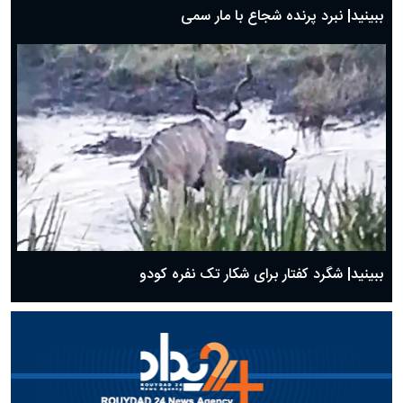
ببینید| نبرد پرنده شجاع با مار سمی
ببینید| شگرد کفتار برای شکار تک نفره کودو