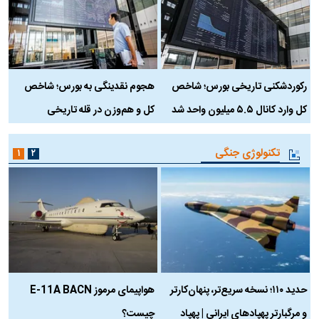
رکوردشکنی تاریخی بورس؛ شاخص
هجوم نقدینگی به بورس؛ شاخص
ب
کل وارد کانال ۵.۵ میلیون واحد شد
کل و هم‌وزن در قله تاریخی
تکنولوژی جنگی
۱
۲
حدید ۱۱۰؛ نسخه سریع‌تر، پنهان‌کارتر
هواپیمای مرموز E-11A BACN
ف
و مرگبارتر پهپادهای ایرانی | پهپاد
چیست؟
م