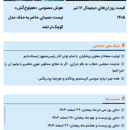
قیمت روز ارز‌های دیجیتال ۱۶ تیر
هوش مصنوعی «هم‌نوع‌کُش»
چ
۱۴۰۵
نیست؛ جمینای حاضر به حذف مدل
ک
کوچک‌تر نشد
#
شبکه های اجتماعی
توئیت معنادار معاون پزشکیان: با تمام توان کنار رئیس‌جمهور ایستاده‌ایم
نماینده مجلس خطاب به باقر خرازی: اگر به شلاق محکوم شوی حاضرم با وضو آن را
اجرا کنم!
همه چیز درباره عروسی کریستینو رونالدو و جورجیا رودریگس
#
مناسبت‌ها
دعای روز سی ام ماه رمضان؛ ۲۹ اسفند ۱۴۰۴
دعای روز بیست و نهم ماه رمضان؛ ۲۸ اسفند ۱۴۰۴
دعای روز بیست و هشتم ماه رمضان؛ ۲۷ اسفند ۱۴۰۴