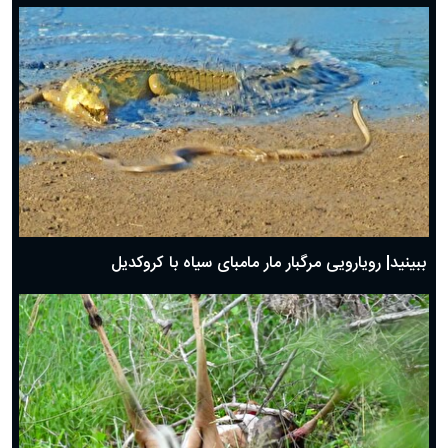
ببینید| رویارویی مرگبار مار مامبای سیاه با کروکدیل