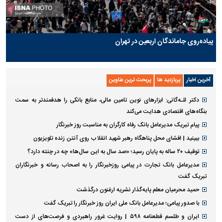
پیاده‌روی جاماندگان اربعین در تهران
آخرین اخبار
پربازدید ها
پربحث ترین عناوین
دکتر للـه‌گانی: ابزار‌های نوین تامین مالی، منابع بانکی را هدفمندتر به سمت
بنگاه‌های اقتصادی هدایت می‌کند
پیام تبریک مدیرعامل بانک رفاه کارگران به مناسبت روز خبرنگار
ببینید | افشای محل پناهگاه رهبر شهید انقلاب روی آنتن زنده تلویزیون
توقیف ۲۰ ساله به پایان رسید؛ «صد سال به این سال‌ها» چه در چنته دارد؟
مدیرعامل بانک تجارت در پیامی روزخبرنگار را به اصحاب رسانه و خبرنگاران
تبریک گفت
حمید محرمیان معلم پایه‌گذار نشریه ارغنون درگذشت
با صدور پیامی؛ مدیرعامل بانک ملی ایران روز خبرنگار را تبریک گفت
ایران و طلسم قطعنامه ۵۹۸ | روایت غرور راهبردی و فرصت‌های از دست