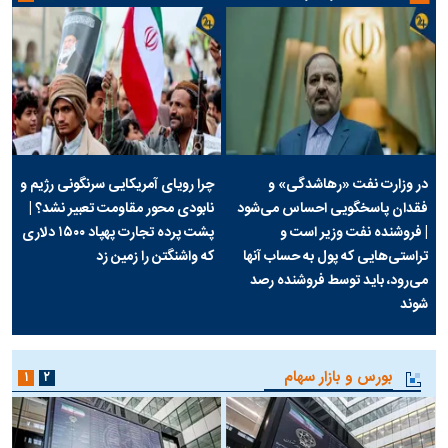
در وزارت نفت «رهاشدگی» و
چرا رویای آمریکایی سرنگونی رژیم و
فقدان پاسخگویی احساس می‌شود
نابودی محور مقاومت تعبیر نشد؟ |
| فروشنده نفت وزیر است و
پشت پرده تجارت پهپاد‌ ۱۵۰۰ دلاری
تراستی‌هایی که پول به حساب آنها
که واشنگتن را زمین زد
می‌رود، باید توسط فروشنده رصد
شوند
بورس و بازار سهام
۱
۲