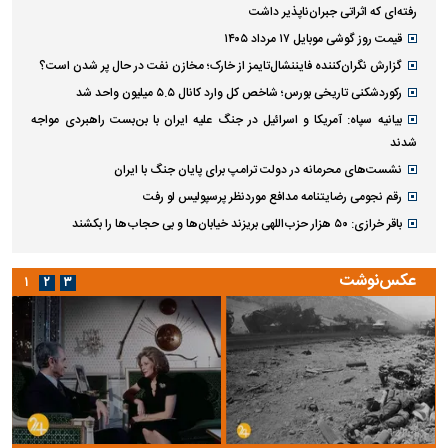
رفته‌ای که اثراتی جبران‌ناپذیر داشت
قیمت روز گوشی موبایل ۱۷ مرداد ۱۴۰۵
گزارش نگران‌کننده فایننشال‌تایمز از خارک؛ مخازن نفت در حال پر شدن است؟
رکوردشکنی تاریخی بورس؛ شاخص کل وارد کانال ۵.۵ میلیون واحد شد
بیانیه سپاه: آمریکا و اسرائیل در جنگ علیه ایران با بن‌بست راهبردی مواجه
شدند
نشست‌های محرمانه در دولت ترامپ برای پایان جنگ با ایران
رقم نجومی رضایتنامه مدافع موردنظر پرسپولیس لو رفت
باقر خرازی: ۵۰ هزار حزب‌اللهی بریزند خیابان‌ها و بی حجاب‌ها را بکشند
عکس‌نوشت
۱
۲
۳