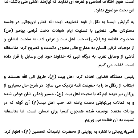
است، هیچ اختلاف اساسی و تفرقه ای ندارند که نیازمند آشتی ملی باشند؛ لذا
این بحث موضوع ندارد.
به گزارش ایسنا به نقل از قوه قضاییه، آیت الله آملی لاریجانی در جلسه
مسئولان عالی قضایی با تسلیت ایام شهادت دخت گرامی پیامبر (ص)
«حضرت فاطمه زهرا (س)»، حب اهل بیت و عرض ادب به ساحت ایشان را
از موجبات ترقی انسان به مدارج عالی معنوی دانست و تصریح کرد: متاسفانه
گاهی از وسایل تقرب به درگاه الهی که خداوند خود این وسایل را قرار داده
است، غفلت می کنیم.
رئیس دستگاه قضایی اضافه کرد: اهل بیت (ع)، طریق الی الله هستند و
اجتناب از رذائل ما را به حقیقت ائمه نزدیک می سازد. در شرح حال بسیاری از
بزرگان نیز دیده ایم که با محبت اهل بیت (ع)، مسیر زندگی شان عوض شده
و به کمالات بی‌نهایتی دست یافته اند. حب اهل بیت(ع) آن گونه که در
روایات متعدد توصیف شده همچون کیمیا برای انسان است، اما متاسفانه
نسبت به آن غفلت می ورزیم.
آملی‌لاریجانی با اشاره به روایتی از «حضرت اباعبدالله الحسین (ع)» اظهار کرد: