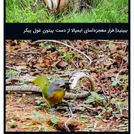
ببینید| فرار معجزه‌آسای ایمپالا از دست پیتون غول پیکر