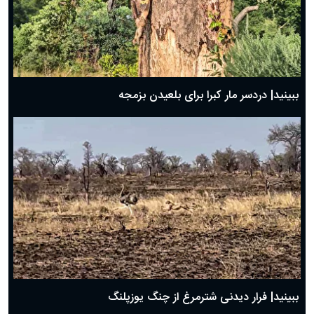
ببینید| دردسر مار کبرا برای بلعیدن بزمجه
ببینید| فرار دیدنی شترمرغ از چنگ یوزپلنگ