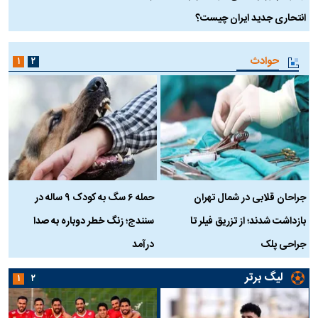
انتحاری جدید ایران چیست؟
حوادث
۱
۲
جراحان قلابی در شمال تهران
حمله ۶ سگ به کودک ۹ ساله در
بازداشت شدند؛ از تزریق فیلر تا
سنندج؛ زنگ خطر دوباره به صدا
ن
جراحی پلک
درآمد
لیگ برتر
۱
۲