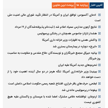
آخرین اخبار
پربازدید ها
پربحث ترین عناوین
ادعای آکسیوس: توافق ایران و آمریکا در انتظار تأیید شورای عالی امنیت ملی
است
نتایج آزمون مدارس سمپاد اعلام شد | ثبت‌نام پذیرفته‌شدگان از ۱۹ مرداد
هشدار تارتار؛ جاسوس همچنان در رختکن پرسپولیس
واکنش همتی به اظهارات وزیر خزانه داری آمریکا
«ایرج» دوباره در بیمارستان بستری شد
بیانیه دبیرکل مجمع خبرنگاران و نویسندگان دفاع مقدس و مقاومت به مناسبت
روز خبرنگار
تحریم‌های جدید آمریکا علیه ایران
ببینید| وزیر خزانه‌داری آمریکا: تنگه هرمز در دو سال آینده اهمیت خود را از
دست خواهد داد
ابطحی: حرف‌های باقر خرازی، افتتاح شعبه رسمی حکومت اسلامی داعش است
بیفوما در پرسپولیس ماندنی شد
اردوغان: توافقنامه دفاعی مشترک امضا شده با عربستان و پاکستان علیه هیچ
کشوری نیست