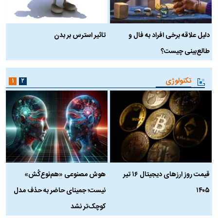
دلیل علاقه برخی افراد به فال و
تاثیر استرس بر بدن
ع
طالع‌بینی چیست؟
آ
تکنولوژی
۱
۲
قیمت روز ارز‌های دیجیتال ۱۶ تیر
هوش مصنوعی «هم‌نوع‌کُش»
چ
۱۴۰۵
نیست؛ جمینای حاضر به حذف مدل
ک
کوچک‌تر نشد