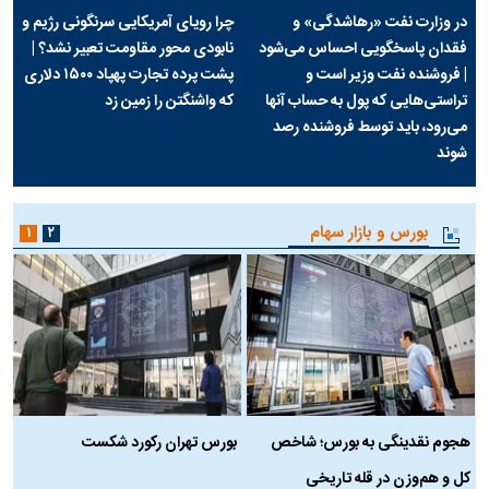
در وزارت نفت «رهاشدگی» و
چرا رویای آمریکایی سرنگونی رژیم و
فقدان پاسخگویی احساس می‌شود
نابودی محور مقاومت تعبیر نشد؟ |
| فروشنده نفت وزیر است و
پشت پرده تجارت پهپاد‌ ۱۵۰۰ دلاری
تراستی‌هایی که پول به حساب آنها
که واشنگتن را زمین زد
می‌رود، باید توسط فروشنده رصد
شوند
بورس و بازار سهام
۱
۲
هجوم نقدینگی به بورس؛ شاخص
بورس تهران رکورد شکست
س
کل و هم‌وزن در قله تاریخی