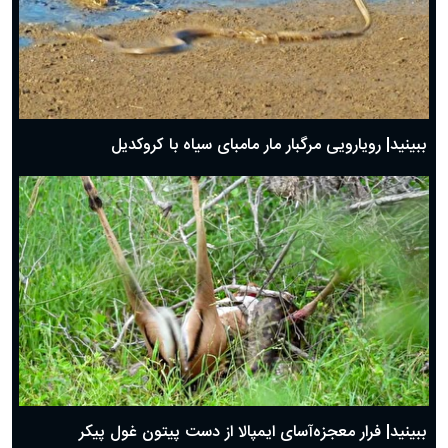
ببینید| رویارویی مرگبار مار مامبای سیاه با کروکدیل
ببینید| فرار معجزه‌آسای ایمپالا از دست پیتون غول پیکر