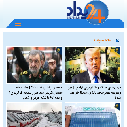
باز
و
بسته
حتما بخوانید
کردن
منو
درس‌های جنگ ویتنام برای ترامپ | چرا
محسن رضایی کیست؟ | چند دهه
وسوسه عصر حجر، باتلاق امریکا خواهد
جنجال‌آفرینی مرد هزار نسخه؛ از کربلای۴
شد؟
و نامه ۶۷ تا تنگه هرمز و شعام