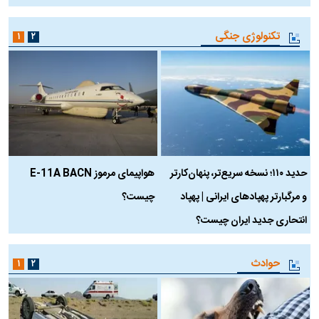
تکنولوژی جنگی
۱
۲
حدید ۱۱۰؛ نسخه سریع‌تر، پنهان‌کارتر
هواپیمای مرموز E-11A BACN
ف
و مرگبارتر پهپادهای ایرانی | پهپاد
چیست؟
م
انتحاری جدید ایران چیست؟
حوادث
۱
۲