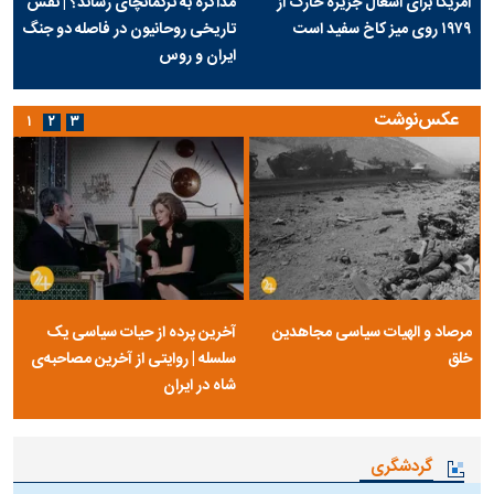
آمریکا برای اشغال جزیره خارک از
مذاکره به ترکمانچای رساند؟ | نقش
۱۹۷۹ روی میز کاخ سفید است
تاریخی روحانیون در فاصله دو جنگ
ایران و روس
عکس‌نوشت
۱
۲
۳
مرصاد و الهیات سیاسی مجاهدین
آخرین پرده از حیات سیاسی یک
خلق
سلسله | روایتی از آخرین مصاحبه‌ی
شاه در ایران
گردشگری