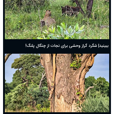
ببینید| شگرد گراز وحشی برای نجات از چنگال پلنگ!