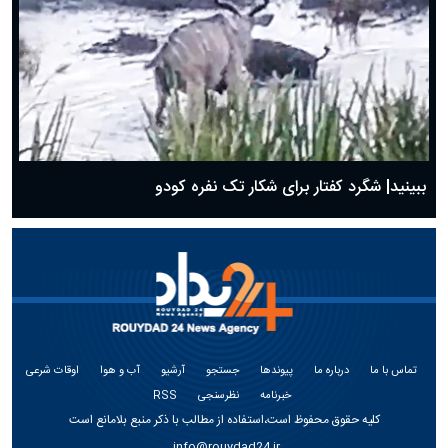
ببینید| شگرد کفتار برای شکار تک نفره کودو
تماس با ما
درباره ما
پیوندها
جستجو
آرشیو
آب و هوا
اوقات شرعی
خبرنامه
نظرسنجی
RSS
کلیه حقوق محفوظ است،استفاده از مطالب با ذکر منبع بلامانع است
info@rouydad24.ir