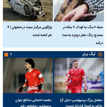
حمله ۶ سگ به کودک ۹ ساله در
واژگونی مرگبار سمند در اصفهان | ۴
ع
سنندج؛ زنگ خطر دوباره به صدا
نفر کشته شدند
ک
درآمد
لیگ برتر
۱
۲
معضل بزرگ پرسپولیس؛ دنیل گرا
مقصد احتمالی مدافع جوان
حاضر به فسخ قرارداد نیست
پرسپولیس مشخص شد