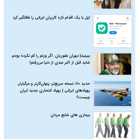
اپل با یک اقدام تازه کاربران ایرانی را غافلگیر کرد
ببینید| مهران غفوریان: اگر وزنم را کم نکرده بودم،
شاید قبل از اکبر عبدی از دنیا می‌رفتم!
حدید ۱۱۰؛ نسخه سریع‌تر، پنهان‌کارتر و مرگبارتر
پهپادهای ایرانی | پهپاد انتحاری جدید ایران
چیست؟
بیماری‌ های شایع مردان