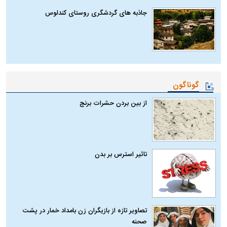
جاذبه های گردشگری روستای کندلوس
گوناگون
از بین بردن حشرات برنج
تاثیر استرس بر بدن
تصاویر تازه از بازیگران زن بامداد خمار در پشت
صحنه