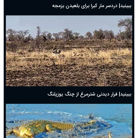
ببینید| دردسر مار کبرا برای بلعیدن بزمجه
ببینید| فرار دیدنی شترمرغ از چنگ یوزپلنگ