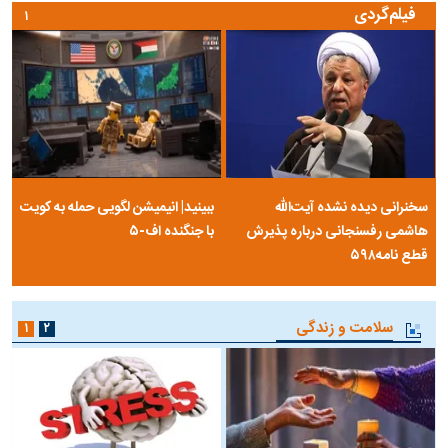
فیلم‌گردی
۱
سخنرانی دیده نشده آیت‌الله
ببینید| انیمیشن لگویی حمله به کویت
هاشمی رفسنجانی درباره پذیرش
با جنگنده اف-۵
قطع نامه۵۹۸
سلامت و زندگی
۱
۲