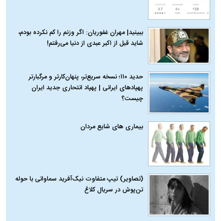
ببینید| مهران غفوریان: اگر وزنم را کم نکرده بودم،
شاید قبل از اکبر عبدی از دنیا می‌رفتم!
حدید ۱۱۰؛ نسخه سریع‌تر، پنهان‌کارتر و مرگبارتر
پهپادهای ایرانی | پهپاد انتحاری جدید ایران
چیست؟
بیماری‌ های شایع مردان
(تصاویر) تیپ متفاوت نیک‌آفرید سماواتی با حوله
تن‌پوش در سریال کلاغ