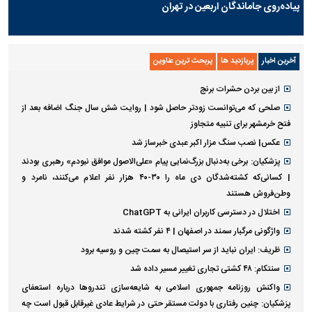
پیاده‌روی جاماندگان اربعین در تهران
آخرین اخبار
پربازدید ها
پربحث ترین عناوین
از بین بردن حشرات برنج
صلحی که می‌توانست زودتر حاصل شود | روایت شش سال جنگ اضافه بعد از
فتح خرمشهر برای تنبیه متجاوز
عکس| نصب سنگ مزار اکبر عبدی خبرساز شد
پزشکیان: برخی به‌دنبال بزرگ‌نمایی پیام «علی‌الاصول موافق نبودم» رهبری بودند
| کسانی‌که کشته‌شدگان دی ماه را ۳۰-۴۰ هزار نفر اعلام می‌کنند، نامرد و
وطن‌فروش هستند
اختلال در دسترسی کاربران ایرانی به ChatGPT
واژگونی مرگبار سمند در اصفهان | ۴ نفر کشته شدند
ظریف: ایران نباید از سر استیصال به سمت چین و روسیه برود
سنتکام: ۴۸ کشتی تجاری تغییر مسیر داده شد
واکنش روزنامه جمهوری اسلامی به شایعه‌سازی تندروها درباره استعفای
پزشکیان: چنین رفتاری با دولت مستقر حتی در شرایط عادی غیرقابل قبول است چه