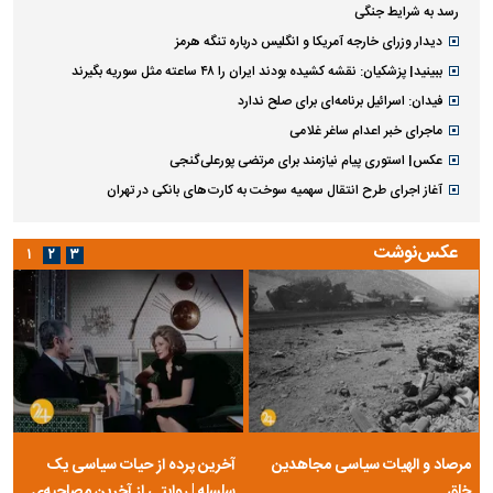
رسد به شرایط جنگی
دیدار وزرای خارجه آمریکا و انگلیس درباره تنگه هرمز
ببینید| پزشکیان: نقشه کشیده بودند ایران را ۴۸ ساعته مثل سوریه بگیرند
فیدان: اسرائیل برنامه‌ای برای صلح ندارد
ماجرای خبر اعدام ساغر غلامی
عکس| استوری پیام نیازمند برای مرتضی پورعلی‌گنجی
آغاز اجرای طرح انتقال سهمیه سوخت به کارت‌های بانکی در تهران
عکس‌نوشت
۱
۲
۳
مرصاد و الهیات سیاسی مجاهدین
آخرین پرده از حیات سیاسی یک
خلق
سلسله | روایتی از آخرین مصاحبه‌ی