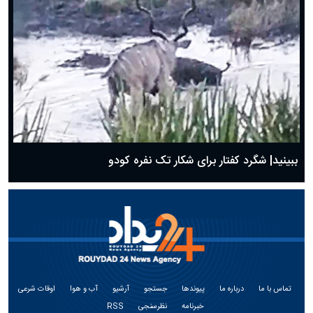
ببینید| شگرد کفتار برای شکار تک نفره کودو
تماس با ما
درباره ما
پیوندها
جستجو
آرشیو
آب و هوا
اوقات شرعی
خبرنامه
نظرسنجی
RSS