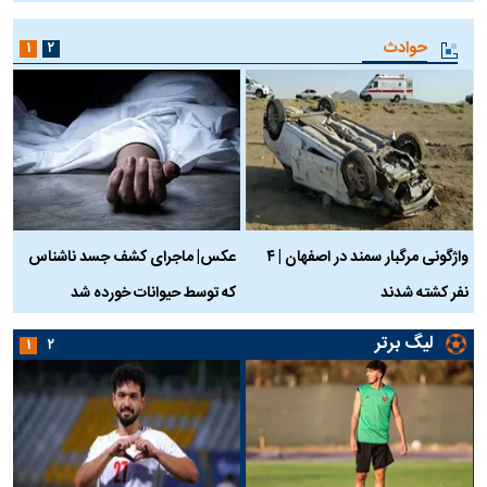
حوادث
۱
۲
واژگونی مرگبار سمند در اصفهان | ۴
عکس| ماجرای کشف جسد ناشناس
نفر کشته شدند
که توسط حیوانات خورده شد
گ
لیگ برتر
۱
۲