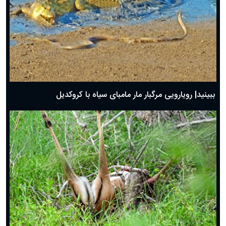
ببینید| رویارویی مرگبار مار مامبای سیاه با کروکدیل