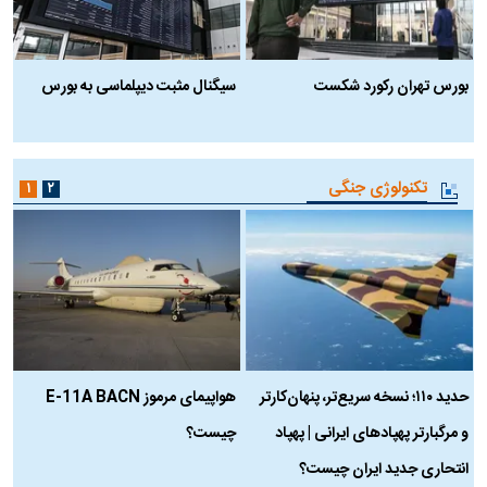
بورس تهران رکورد شکست
سیگنال مثبت دیپلماسی به بورس
ب
تکنولوژی جنگی
۱
۲
حدید ۱۱۰؛ نسخه سریع‌تر، پنهان‌کارتر
هواپیمای مرموز E-11A BACN
ف
و مرگبارتر پهپادهای ایرانی | پهپاد
چیست؟
م
انتحاری جدید ایران چیست؟