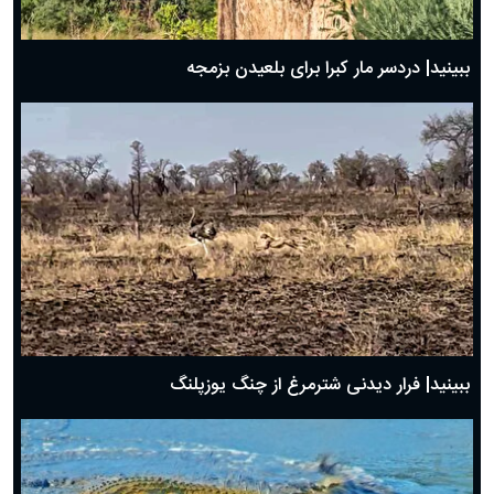
ببینید| دردسر مار کبرا برای بلعیدن بزمجه
ببینید| فرار دیدنی شترمرغ از چنگ یوزپلنگ