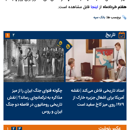
هفتم خرداد‌ماه
از
اینجا
قابل مشاهده است.
برچسب ها:
بانک سپه
تاریخ
۱
۲
اسناد تاریخی فاش می‌کند | نقشه
چگونه فتوای جنگ ایران را از میز
آمریکا برای اشغال جزیره خارک از
مذاکره به ترکمانچای رساند؟ | نقش
۱۹۷۹ روی میز کاخ سفید است
تاریخی روحانیون در فاصله دو جنگ
ایران و روس
عکس‌نوشت
۱
۲
۳