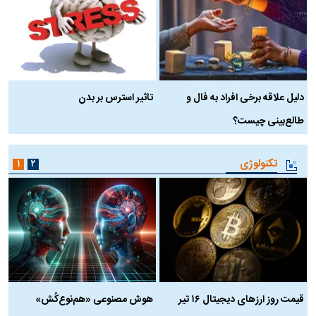
دلیل علاقه برخی افراد به فال و
تاثیر استرس بر بدن
ع
طالع‌بینی چیست؟
آ
تکنولوژی
۱
۲
قیمت روز ارز‌های دیجیتال ۱۶ تیر
هوش مصنوعی «هم‌نوع‌کُش»
چ