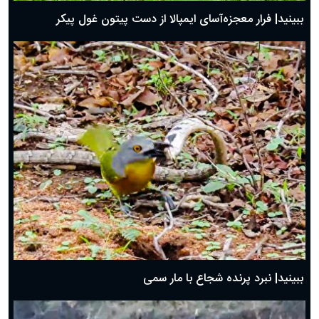
ببینید| فرار معجزه‌آسای ایمپالا از دست پیتون غول پیکر
ببینید| نبرد پرنده شجاع با مار سمی