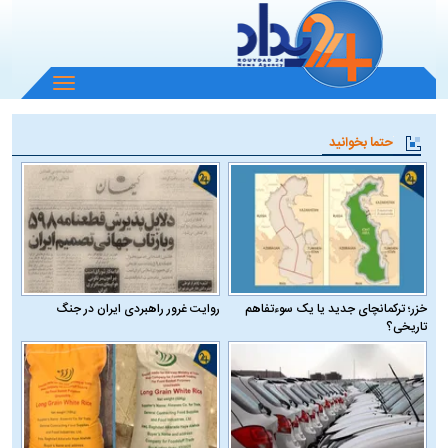
باز
و
بسته
حتما بخوانید
کردن
منو
خزر؛ ترکمانچای جدید یا یک سوءتفاهم
روایت غرور راهبردی ایران در جنگ
تاریخی؟