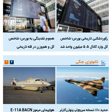
رکوردشکنی تاریخی بورس؛ شاخص
هجوم نقدینگی به بورس؛ شاخص
ب
کل وارد کانال ۵.۵ میلیون واحد شد
کل و هم‌وزن در قله تاریخی
تکنولوژی جنگی
۱
۲
حدید ۱۱۰؛ نسخه سریع‌تر، پنهان‌کارتر
هواپیمای مرموز E-11A BACN
ف