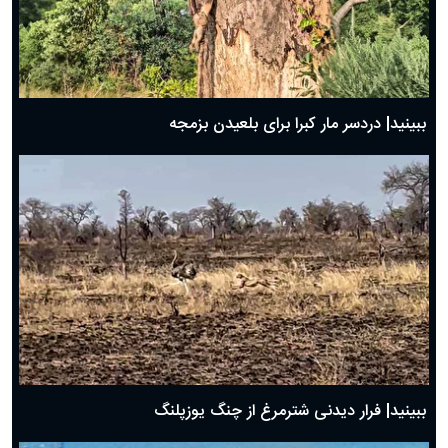
ببینید| دردسر مار کبرا برای بلعیدن بزمجه
ببینید| فرار دیدنی شترمرغ از چنگ یوزپلنگ