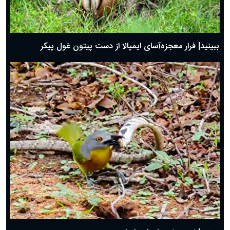
ببینید| فرار معجزه‌آسای ایمپالا از دست پیتون غول پیکر