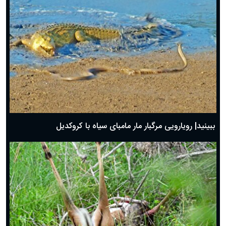
ببینید| رویارویی مرگبار مار مامبای سیاه با کروکدیل