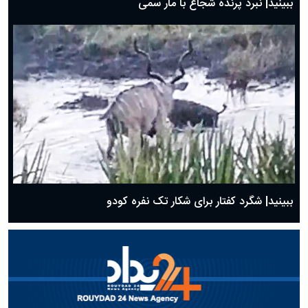
ببینید| نبرد پرنده شجاع با مار سمی
ببینید| شگرد کفتار برای شکار تک نفره کودو