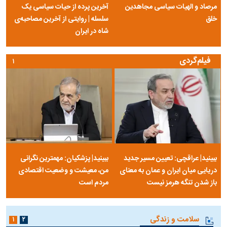
مرصاد و الهیات سیاسی مجاهدین
آخرین پرده از حیات سیاسی یک
خلق
سلسله | روایتی از آخرین مصاحبه‌ی
شاه در ایران
فیلم‌گردی
۱
ببینید| عراقچی: تعیین مسیر جدید
ببینید| پزشکیان: مهمترین نگرانی
دریایی میان ایران و عمان به معنای
من، معیشت و وضعیت اقتصادی
باز شدن تنگه هرمز نیست
مردم است
سلامت و زندگی
۱
۲