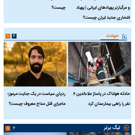
و مرگبارتر پهپادهای ایرانی | پهپاد
چیست؟
م
انتحاری جدید ایران چیست؟
حوادث
۱
۲
حادثه هولناک در پاساژ علاءالدین ۶
ردپای سیاست در یک جنایت مرموز؛
ج
نفر را راهی بیمارستان کرد
ماجرای قتل مداح معروف چیست؟
ب
ج
لیگ برتر
۱
۲