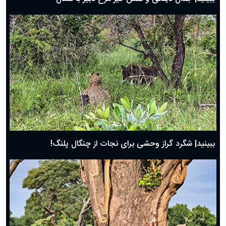
ببینید| شگرد گراز وحشی برای نجات از چنگال پلنگ!